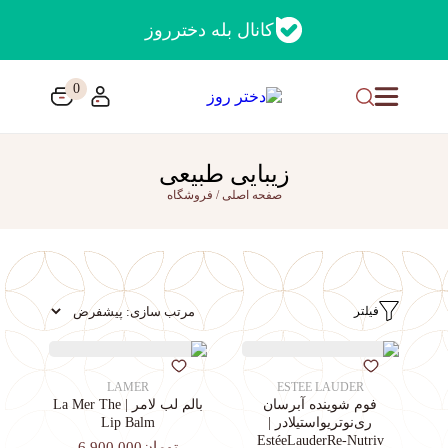
کانال بله دخترروز
0
زیبایی طبیعی
صفحه اصلی
/
فروشگاه
فیلتر
LAMER
ESTEE LAUDER
فوم شوینده آبرسان
بالم لب لامر | La Mer The
ری‌نوتریواستیلادر |
Lip Balm
EstéeLauderRe-Nutriv
تومان6,900,000