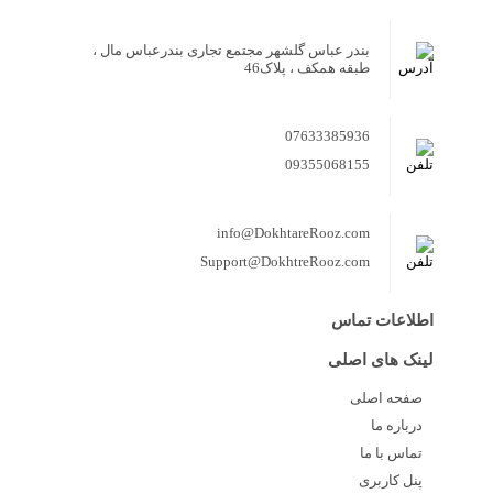
بندر عباس گلشهر مجتمع تجاری بندرعباس مال ،
طبقه همکف ، پلاک46
07633385936
09355068155
info@DokhtareRooz.com
Support@DokhtreRooz.com
اطلاعات تماس
لینک های اصلی
صفحه اصلی
درباره ما
تماس با ما
پنل کاربری