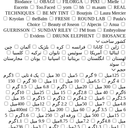
Biodance
OBAGI
FILORGA
PIXI
Mielle
Eucerin
Too.Faced
yorn
bh
m.asam
REAL
TECHNIQUES
BE MY TINT
Bourjois
Laura Mercier
Kryolan
theBalm
FRESH
ROUND LAB
Paula's
Choice
Beauty of Joseon
Alpecin
Anua
GUERISSON
SUNDAY RILEY
I'M from
Embryolisse
Evidens
DRUNK ELEPHENT
BIOSANCE
کشور ساخت
ژاپن
کانادا
فرانسه
کره
بلژیک
آلمان
چین
ایتالیا
آمریکا
سوئیس
تایوان
ترکیه
کلمبیا
لهستان
انگلستان
بریتانیا
اسپانیا
یونان
مجارستان
سوئد
حجم
125میل
9 گرم
5میل
30 میل
پک 4 تایی
3گرم
4 گرم
6.5میل
10 میل
11 میل
30 گرم
150
میل
300 میل
20میل
5گرم
6.8 میل
1.5 گرم
6گرم
40 میل
2.8گرم
15 میل
25میل
10گرم
2.5گرم
6میل
4.2گرم
12گرم
15گرم
35 میل
4.8میل
7میل
50میل
2.2 گرم
12میل
400میل
6 میل
3.5 گرم
60 میل
200 میل
75میل
400ml
15میل
500 میل
ورقه ای
250 میل
1.6گرم
5
میل
4.8گرم
7.2میل
8.75میل
9.9 میل
1.1گرم
1میل
1.3گرم
2.5میل
2گرم
3میل
236میل