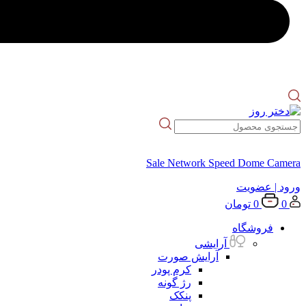
Sale Network Speed Dome Camera
ورود
| عضویت
0
0
تومان
فروشگاه
آرایشی
آرایش صورت
کرم پودر
رژ گونه
پنکک