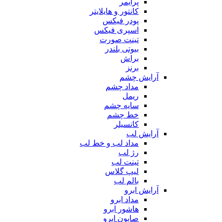
پرایمر
کانتور و هایلایتر
پودر فیکس
اسپری فیکس
تینت صورت
بیوتی بلندر
براش
برنز
آرایش چشم
مداد چشم
ریمل
سایه چشم
خط چشم
کانسیلر
آرایش لب
مداد لب و خط لب
رژ لب
تینت لب
لیپ گلاس
بالم لب
آرایش ابرو
مداد ابرو
هاشور ابرو
صابون ابرو