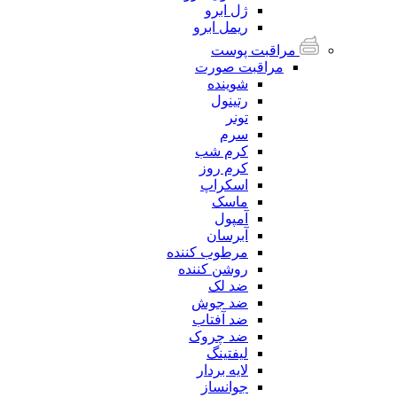
ژل ابرو
ریمل ابرو
مراقبت پوست
مراقبت صورت
شوینده
رتینول
تونر
سرم
کرم شب
کرم روز
اسکراپ
ماسک
آمپول
آبرسان
مرطوب کننده
روشن کننده
ضد لک
ضد جوش
ضد آفتاب
ضد چروک
لیفتینگ
لایه بردار
جوانساز