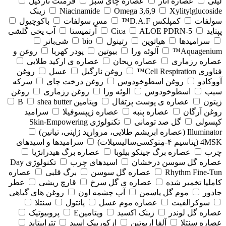
لیلی
عصاره انار
عصاره چای سبز
فرمنت نارگیل
Xylitylglucoside
Omega 3,6,9
Niacinamide
زینک
سولفات
کمپلکس D.A.F™
مس سولفات
باکوچیول
پپتاید
5-Cica
ALOE PDRN
آرتمیستا
آب یخی گلشی
سرامیدها
هیاتوین
رتینول
bio
شی‌باتر
Aquagenium™
آلوئه ورا
بیوتین
پودر کهربا
روغن و
عصاره رزماری
عصاره ریحان
عصاره ی ارکید طلایی
فناوری Cell Respiration™
روغن نارگیل
عسل
روغن
آووکادو
روغن اسطوخودوس
روغن درخت چای
سرکه
سیب
اسطوخودوس
الوئه ورا
روغن رزماری
روغن
زیتون
عصاره ی پوست پرتقال
ویتامین B
shea butter
روغن آرگان
عصاره پنبه
عصاره ژیپسوفیلا
سرامید
کپسولی
گل صد تومانی
تکنولوژی Skin-Empowering
Illuminator (عصاره ابریشم طلایی، مروارید ژاپنی، تیانین)
4MSK (پتاسیم ۴‑مِتوکسی‌سالیسیلات)
سرامیدها و اسیدهای
چرب
عصاره برگ جینکو بیلوبا
عصاره برگ هیدرانژیا
عصاره گل سوسن درخشان
اسیدهای چرب
تکنولوژی Day
Rhythm Fine‑Tun
عصاره گل سوسن
برگ قلبی
عصاره
کاملیا تخمیر شده
عصاره ی گل سرخ
قارچ ریشی
عطر
جادور
موم گل یاسمن
آب چشمه اون
روغن های گیاهی
سوکرالفیت
عصاره موم عسل
پانتول
سنتلا
عصاره گل لوندر
زینک اکسید
ویتامینE
پروبیوتیک
عصاره سنتلا
آلفا اربوتین
ازکوربیک اسید
تتراپپتاید