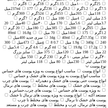
25گرم
۱۰۰میل
1.15گرم
18گرم
8گرم
7.5گرم
5.2گرم
8.2گرم
236گرم
177میل
237ml
118میل
265میل
453گرم
524گرم
369گرم
2.5 میلی لیتر
4میل
100 میل
11گرم
7گرم
3.7میلی لیتر
5.6میل
170 میل
۳۰میل
40میل
20
میل
65گرم
200میل
385میل
180میل
20 گرم
1.2گرم
175میل
14ml
70 میل
16.8g
89ml
150گرم
17.35g
40ml
34g
سری جدید 400میل
240 میل
340g
1.9g
0.7 g
8میل
473میل
300
3 گرم
17.2g
19.8g
5g
ml
4.6 گرم
5.4میل
22 میل
198 میل
120میل
375 میل
سایز بزرگ
۴۰گرم
سایز مینی ۱۰ گرم
230 گرم
550 میل
150میلی لیتر
230میل
80 میل
118 میلی لیتر
نوع پوست
انواع پوست
مناسب انواع پوست به ویژه پوست های حساس
مناسب انواع پوست به ویژه پوست های خشک و حساس
انواع پوست حتی پوست های خشک و دهیدراته
پوست های چرب
پوست های خشک
پوست های مختلط
پوست های نرمال
به ویژه پوست های حساس
پوست های چرب،حساس و
مستعد آکنه
انواع پوست به ویژه پوست های نرمال تا خشک
پوست های خشک تا نرمال
پوست های مختلط تا چرب
پوست های نرمال، چرب و مختلط
پوست های چرب و مستعد