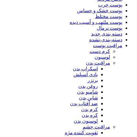
پوست چرب
پوست خشک و حساس
پوست مختلط
پوست ملتهب و آسیب دیده
پوست نرمال
دسته بندی جدید
دسته-بندی-نشده
مراقبت پوست
کرم دست
لوسیون
مراقبت بدن
اسکراپ بدن
بادی اسپلش
برنزر
روغن بدن
شامپو بدن
شاین بدن
ضد آفتاب بدن
کرم بدن
کره بدن
لوسیون بدن
مراقبت چشم
تقویت کننده مژه