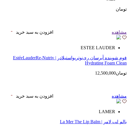
تومان
مشاهده
افزودن به سبد خرید
ESTEE LAUDER
فوم شوینده آبرسان ری‌نوتریواستیلادر | EstéeLauderRe-Nutriv
Hydrating Foam Clean
تومان12,500,000
مشاهده
افزودن به سبد خرید
LAMER
بالم لب لامر | La Mer The Lip Balm