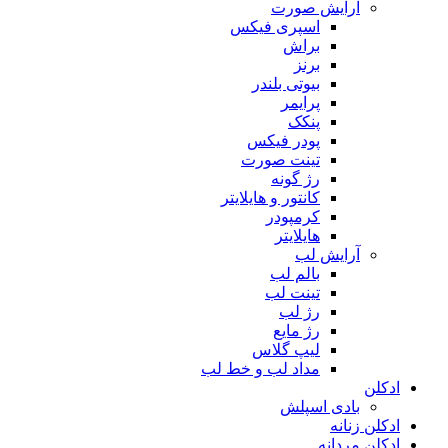
آرایش صورت
اسپری فیکس
براش
برنز
بیوتی بلندر
پرایمر
پنکک
پودر فیکس
تینت صورت
رژ گونه
کانتور و هایلایتر
کرمپودر
هایلایتر
آرایش لب
بالم لب
تینت لب
رژ لب
رژ مایع
لیپ گلاس
مداد لب و خط لب
ادکلن
بادی اسپلش
ادکلن زنانه
ادکلن مردانه