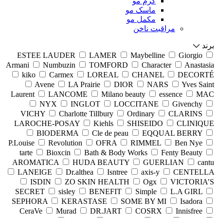
کرم مو
ماسک مو
مکمل مو
مراقبت ناخن
برند
ESTEE LAUDER
LAMER
Maybelline
Giorgio
Armani
Numbuzin
TOMFORD
Character
Anastasia
kiko
Carmex
LOREAL
CHANEL
DECORTÉ
Avene
LA Prairie
DIOR
NARS
Yves Saint
Laurent
LANCOME
Milano beauty
essence
MAC
NYX
INGLOT
LOCCITANE
Givenchy
VICHY
Charlotte Tillbury
Ordinary
CLARINS
LAROCHE-POSAY
Kiehls
SHISEIDO
CLINIQUE
BIODERMA
Cle de peau
EQQUAL BERRY
P.Louise
Revolution
OFRA
RIMMEL
Ben Nye
tarte
Bioxcin
Bath & Body Works
Fenty Beauty
AROMATICA
HUDA BEAUTY
GUERLIAN
cantu
LANEIGE
Dr.althea
Isntree
axis-y
CENTELLA
ISDIN
ZO SKIN HEALTH
Ogx
VICTORIA’S
SECRET
sisley
BENEFIT
Simple
L.A GIRL
SEPHORA
KERASTASE
SOME BY MI
Isadora
CeraVe
Murad
DR.JART
COSRX
Innisfree