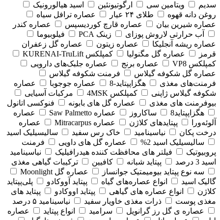
سدیم
ویتامین سی
ارگوتیونئین
اسید هیالورونیک
روغن دانه قهوه
طلای ۲۴ عیار
عصاره ترافل سیاه
عصاره شیرین بیان
عصاره قارچ کوردیسپس
عصاره کندر
آب حرارتی لاروش پوزای
زینک PCA
فیلوبیوما
عصاره ریشه آنجلیکا
عصاره زیتون
عصاره گل زعفران
قرمز
عصاره گل مگنولیا
کمپلکس KURENAI-TruLift
کمپلکس VP8
عصاره برنج
عصاره جلبک‌های دارویی
عصاره گل شکوفه گیلاس
فرمنت شکوفه گیلاس
فرمنت‌های مغذی
هگزاپپتاید-8
عصاره جوجوبا
عصاره
شکوفه گیلاس ژاپنی
کمپلکس 4MSK
مرکبات آسیایی
بیوفرمنت های مغذی
عصاره گل های بابونه
فنوکسی اتانول
هگزاپپتاید8
ساکاروز
عصاره Saw Palmetto
عصاره
آلوئه‌ورا
پپتایدهای کلاژن
عصاره Mitracarpus
عصاره
درخت پکان
نیاسینامید
خاک رس سفید
سالیسیلیک اسید
سالیسیلیک اسید 2%
عصاره گل های داویی
فرمنت
پروبیوتیک
فیلتر های محافظت کننده هیدرافیلیک
نیاسینامید
اسید 3 درصد
پپتاید شبانه
کافیین
ترکیبات گیاهی مغذی
سه نوع پپتاید بیومیمتیک جوانساز
عصاره گل Moonlight
گالیک اسید
انواع عصاره‌های گیاه
پپتاید آووکادو
پلی‌پپتاید
کلاژن
انواع عصاره های گیاهی
پپتاید اووکادو
پپتاید های
مغذی پوست
ذرات مغذی خاویار سفید
نیاسینامید ۵ درصد
عصاره ی گل رز گرانویل
سرامید
انواع پپتاید
عصاره