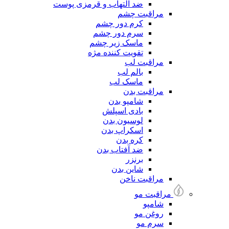
ضد التهاب و قرمزی پوست
مراقبت چشم
کرم دور چشم
سرم دور چشم
ماسک زیر چشم
تقویت کننده مژه
مراقبت لب
بالم لب
ماسک لب
مراقبت بدن
شامپو بدن
بادی اسپلش
لوسیون بدن
اسکراپ بدن
کره بدن
ضد آفتاب بدن
برنزر
شاین بدن
مراقبت ناخن
مراقبت مو
شامپو
روغن مو
سرم مو