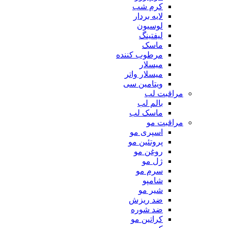
کرم شب
لایه بردار
لوسیون
لیفتینگ
ماسک
مرطوب کننده
میسلار
میسلار واتر
ویتامین سی
مراقبت لب
بالم لب
ماسک لب
مراقبت مو
اسپری مو
پروتئین مو
روغن مو
ژل مو
سرم مو
شامپو
شیر مو
ضد ریزش
ضد شوره
کراتین مو