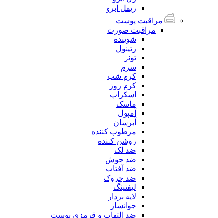
ریمل ابرو
مراقبت پوست
مراقبت صورت
شوینده
رتینول
تونر
سرم
کرم شب
کرم روز
اسکراپ
ماسک
آمپول
آبرسان
مرطوب کننده
روشن کننده
ضد لک
ضد جوش
ضد آفتاب
ضد چروک
لیفتینگ
لایه بردار
جوانساز
ضد التهاب و قرمزی پوست