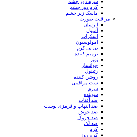
سرم دور چشم
کرم دور چشم
ماسک زیر چشم
مراقبت صورت
آبرسان
آمپول
اسکراپ
امولوسیون
بی بی کرم
ترمیم کننده
تونر
جوانساز
رتینول
روشن کننده
ست مراقبتی
سرم
شوینده
ضد آفتاب
ضد التهاب و قرمزی پوست
‌ضد جوش
ضد چروک
ضد لک
کرم
کرم روز