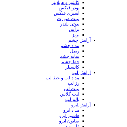
کانتور و هایلایتر
پودر فیکس
اسپری فیکس
تینت صورت
بیوتی بلندر
براش
برنز
آرایش چشم
مداد چشم
ریمل
سایه چشم
خط چشم
کانسیلر
آرایش لب
مداد لب و خط لب
رژ لب
تینت لب
لیپ گلاس
بالم لب
آرایش ابرو
مداد ابرو
هاشور ابرو
صابون ابرو
ژل ابرو