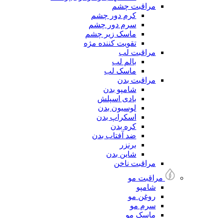
مراقبت چشم
کرم دور چشم
سرم دور چشم
ماسک زیر چشم
تقویت کننده مژه
مراقبت لب
بالم لب
ماسک لب
مراقبت بدن
شامپو بدن
بادی اسپلش
لوسیون بدن
اسکراپ بدن
کره بدن
ضد آفتاب بدن
برنزر
شاین بدن
مراقبت ناخن
مراقبت مو
شامپو
روغن مو
سرم مو
ماسک مو