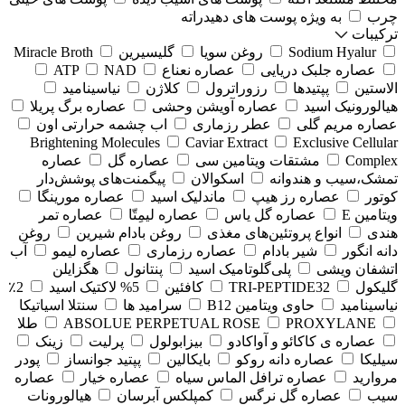
چرب
به ویژه پوست های دهیدراته
ترکیبات
Sodium Hyalur
روغن سویا
گلیسیرین
Miracle Broth
عصاره جلبک دریایی
عصاره نعناع
NAD
ATP
الاستین
پپتیدها
رزوراترول
کلاژن
⁠نیاسینامید
هیالورونیک اسید
عصاره آویشن وحشی
عصاره برگ پریلا
عصاره مریم گلی
عطر رزماری
اب چشمه حرارتی اون
Brightening Molecules
Caviar Extract
Exclusive Cellular
Complex
مشتقات ویتامین سی
عصاره گل
عصاره
تمشک،سیب و هندوانه
اسکوالان
پیگمنت‌های پوشش‌دار
کوتور
عصاره رز هیپ
ماندلیک اسید
عصاره مورینگا
ویتامین E
عصاره گل یاس
عصاره لیمِتّا
عصاره تمر
هندی
انواع پروتئین‌های مغذی
روغن بادام شیرین
روغن
دانه انگور
شیر بادام
عصاره رزماری
عصاره لیمو
آب
اتشفان ویشی
پلی‌گلوتامیک اسید
پنتانول
هگزایلن
گلیکول
TRI-PEPTIDE32
کافئین
5% لاکتیک اسید
2٪
نیاسینامید
حاوی ویتامین B12
سرامید ها
سنتلا اسیاتیکا
PROXYLANE
ABSOLUE PERPETUAL ROSE
طلا
عصاره ی کاکائو و آواکادو
بیزابولول
پرلیت
زینک
سیلیکا
عصاره دانه روکو
بایکالین
پپتید جوانساز
پودر
مروارید
عصاره ترافل الماس سیاه
عصاره خیار
عصاره
سیب
عصاره گل نرگس
کمپلکس آبرسان
هیالورونات