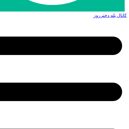
کانال بله دخترروز