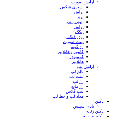
آرایش صورت
اسپری فیکس
براش
برنز
بیوتی بلندر
پرایمر
پنکک
پودر فیکس
تینت صورت
رژ گونه
کانتور و هایلایتر
کرمپودر
هایلایتر
آرایش لب
بالم لب
تینت لب
رژ لب
رژ مایع
لیپ گلاس
مداد لب و خط لب
ادکلن
بادی اسپلش
ادکلن زنانه
ادکلن مردانه