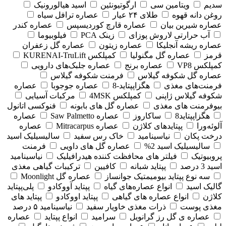
سدیم
ویتامین سی
ارگوتیونئین
اسید هیالورونیک
روغن دانه قهوه
طلای ۲۴ عیار
عصاره ترافل سیاه
عصاره شیرین بیان
عصاره قارچ کوردیسپس
عصاره کندر
آب حرارتی لاروش پوزای
زینک PCA
فیلوبیوما
عصاره ریشه آنجلیکا
عصاره زیتون
عصاره گل زعفران
قرمز
عصاره گل مگنولیا
کمپلکس KURENAI-TruLift
کمپلکس VP8
عصاره برنج
عصاره جلبک‌های دارویی
عصاره گل شکوفه گیلاس
فرمنت شکوفه گیلاس
فرمنت‌های مغذی
هگزاپپتاید-8
عصاره جوجوبا
عصاره
شکوفه گیلاس ژاپنی
کمپلکس 4MSK
مرکبات آسیایی
بیوفرمنت های مغذی
عصاره گل های بابونه
فنوکسی اتانول
هگزاپپتاید8
ساکاروز
عصاره Saw Palmetto
عصاره
آلوئه‌ورا
پپتایدهای کلاژن
عصاره Mitracarpus
عصاره
درخت پکان
نیاسینامید
خاک رس سفید
سالیسیلیک اسید
سالیسیلیک اسید 2%
عصاره گل های داویی
فرمنت
پروبیوتیک
فیلتر های محافظت کننده هیدرافیلیک
نیاسینامید
اسید 3 درصد
پپتاید شبانه
کافیین
ترکیبات گیاهی مغذی
سه نوع پپتاید بیومیمتیک جوانساز
عصاره گل Moonlight
گالیک اسید
انواع عصاره‌های گیاه
پپتاید آووکادو
پلی‌پپتاید
کلاژن
انواع عصاره های گیاهی
پپتاید اووکادو
پپتاید های
مغذی پوست
ذرات مغذی خاویار سفید
نیاسینامید ۵ درصد
عصاره ی گل رز گرانویل
سرامید
انواع پپتاید
عصاره