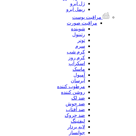
ژل ابرو
ریمل ابرو
مراقبت پوست
مراقبت صورت
شوینده
رتینول
تونر
سرم
کرم شب
کرم روز
اسکراپ
ماسک
آمپول
آبرسان
مرطوب کننده
روشن کننده
ضد لک
ضد جوش
ضد آفتاب
ضد چروک
لیفتینگ
لایه بردار
جوانساز