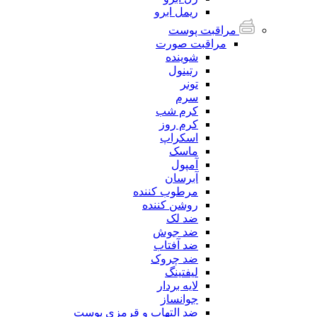
ریمل ابرو
مراقبت پوست
مراقبت صورت
شوینده
رتینول
تونر
سرم
کرم شب
کرم روز
اسکراپ
ماسک
آمپول
آبرسان
مرطوب کننده
روشن کننده
ضد لک
ضد جوش
ضد آفتاب
ضد چروک
لیفتینگ
لایه بردار
جوانساز
ضد التهاب و قرمزی پوست