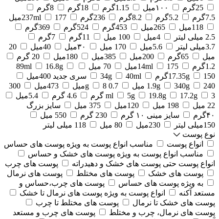
25گرم
۱۰۰میل
1.15گرم
18گرم
8گرم
7.5گرم
5.2گرم
8.2گرم
236گرم
177میل
237ml
118میل
265میل
453گرم
524گرم
369گرم
2.5 میلی لیتر
4میل
100 میل
11گرم
7گرم
3.7میلی لیتر
5.6میل
170 میل
۳۰میل
40میل
20
میل
65گرم
200میل
385میل
180میل
20 گرم
1.2گرم
175میل
14ml
70 میل
16.8g
89ml
150گرم
17.35g
40ml
34g
سری جدید 400میل
240 میل
340g
1.9g
0.7 g
8میل
473میل
300
3 گرم
17.2g
19.8g
5g
ml
4.6 گرم
5.4میل
22 میل
198 میل
120میل
375 میل
سایز بزرگ
۴۰گرم
سایز مینی ۱۰ گرم
230 گرم
550 میل
150میلی لیتر
230میل
80 میل
118 میلی لیتر
نوع پوست
انواع پوست
مناسب انواع پوست به ویژه پوست های حساس
مناسب انواع پوست به ویژه پوست های خشک و حساس
انواع پوست حتی پوست های خشک و دهیدراته
پوست های چرب
پوست های خشک
پوست های مختلط
پوست های نرمال
به ویژه پوست های حساس
پوست های چرب،حساس و
مستعد آکنه
انواع پوست به ویژه پوست های نرمال تا خشک
پوست های خشک تا نرمال
پوست های مختلط تا چرب
پوست های نرمال، چرب و مختلط
پوست های چرب و مستعد