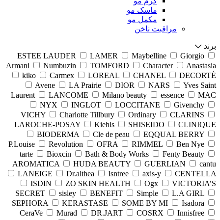
کرم مو
ماسک مو
مکمل مو
مراقبت ناخن
برند
ESTEE LAUDER
LAMER
Maybelline
Giorgio
Armani
Numbuzin
TOMFORD
Character
Anastasia
kiko
Carmex
LOREAL
CHANEL
DECORTÉ
Avene
LA Prairie
DIOR
NARS
Yves Saint
Laurent
LANCOME
Milano beauty
essence
MAC
NYX
INGLOT
LOCCITANE
Givenchy
VICHY
Charlotte Tillbury
Ordinary
CLARINS
LAROCHE-POSAY
Kiehls
SHISEIDO
CLINIQUE
BIODERMA
Cle de peau
EQQUAL BERRY
P.Louise
Revolution
OFRA
RIMMEL
Ben Nye
tarte
Bioxcin
Bath & Body Works
Fenty Beauty
AROMATICA
HUDA BEAUTY
GUERLIAN
cantu
LANEIGE
Dr.althea
Isntree
axis-y
CENTELLA
ISDIN
ZO SKIN HEALTH
Ogx
VICTORIA’S
SECRET
sisley
BENEFIT
Simple
L.A GIRL
SEPHORA
KERASTASE
SOME BY MI
Isadora
CeraVe
Murad
DR.JART
COSRX
Innisfree