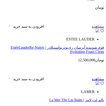
تومان
مشاهده
افزودن به سبد خرید
ESTEE LAUDER
فوم شوینده آبرسان ری‌نوتریواستیلادر | EstéeLauderRe-Nutriv
Hydrating Foam Clean
تومان12,500,000
مشاهده
افزودن به سبد خرید
LAMER
بالم لب لامر | La Mer The Lip Balm