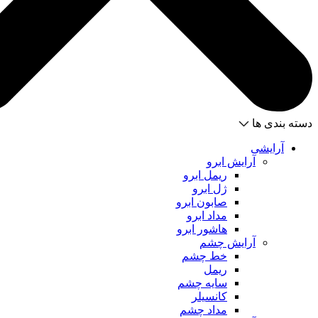
دسته بندی ها
آرایشی
آرایش ابرو
ریمل ابرو
ژل ابرو
صابون ابرو
مداد ابرو
هاشور ابرو
آرایش چشم
خط چشم
ریمل
سایه چشم
کانسیلر
مداد چشم