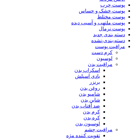
پوست چرب
پوست خشک و حساس
پوست مختلط
پوست ملتهب و آسیب دیده
پوست نرمال
دسته بندی جدید
دسته-بندی-نشده
مراقبت پوست
کرم دست
لوسیون
مراقبت بدن
اسکراپ بدن
بادی اسپلش
برنزر
روغن بدن
شامپو بدن
شاین بدن
ضد آفتاب بدن
کرم بدن
کره بدن
لوسیون بدن
مراقبت چشم
تقویت کننده مژه