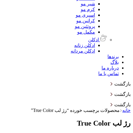
شیر مو
کرم مو
اسپری مو
کراتین مو
پروتئین مو
مکمل مو
ادکلن
ادکلن زنانه
ادکلن مردانه
برندها
بلاگ
درباره ما
تماس با ما
بازگشت
بازگشت
بازگشت
خانه
محصولات برچسب خورده “رژ لب True Color”
رژ لب True Color