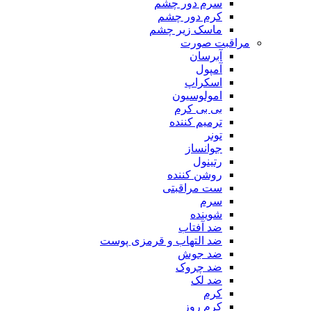
سرم دور چشم
کرم دور چشم
ماسک زیر چشم
مراقبت صورت
آبرسان
آمپول
اسکراپ
امولوسیون
بی بی کرم
ترمیم کننده
تونر
جوانساز
رتینول
روشن کننده
ست مراقبتی
سرم
شوینده
ضد آفتاب
ضد التهاب و قرمزی پوست
‌ضد جوش
ضد چروک
ضد لک
کرم
کرم روز