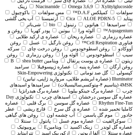
لیلی
عصاره انار
عصاره چای سبز
فرمنت نارگیل
Xylitylglucoside
Omega 3,6,9
Niacinamide
زینک
سولفات
کمپلکس D.A.F™
مس سولفات
باکوچیول
پپتاید
5-Cica
ALOE PDRN
آرتمیستا
آب یخی گلشی
سرامیدها
هیاتوین
رتینول
bio
شی‌باتر
Aquagenium™
آلوئه ورا
بیوتین
پودر کهربا
روغن و
عصاره رزماری
عصاره ریحان
عصاره ی ارکید طلایی
فناوری Cell Respiration™
روغن نارگیل
عسل
روغن
آووکادو
روغن اسطوخودوس
روغن درخت چای
سرکه
سیب
اسطوخودوس
الوئه ورا
روغن رزماری
روغن
زیتون
عصاره ی پوست پرتقال
ویتامین B
shea butter
روغن آرگان
عصاره پنبه
عصاره ژیپسوفیلا
سرامید
کپسولی
گل صد تومانی
تکنولوژی Skin-Empowering
Illuminator (عصاره ابریشم طلایی، مروارید ژاپنی، تیانین)
4MSK (پتاسیم ۴‑مِتوکسی‌سالیسیلات)
سرامیدها و اسیدهای
چرب
عصاره برگ جینکو بیلوبا
عصاره برگ هیدرانژیا
عصاره گل سوسن درخشان
اسیدهای چرب
تکنولوژی Day
Rhythm Fine‑Tun
عصاره گل سوسن
برگ قلبی
عصاره
کاملیا تخمیر شده
عصاره ی گل سرخ
قارچ ریشی
عطر
جادور
موم گل یاسمن
آب چشمه اون
روغن های گیاهی
سوکرالفیت
عصاره موم عسل
پانتول
سنتلا
عصاره گل لوندر
زینک اکسید
ویتامینE
پروبیوتیک
عصاره سنتلا
آلفا اربوتین
ازکوربیک اسید
تتراپپتاید