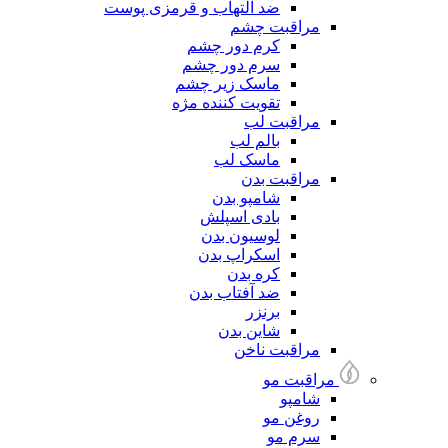
ضد التهاب و قرمزی پوست
مراقبت چشم
کرم دور چشم
سرم دور چشم
ماسک زیر چشم
تقویت کننده مژه
مراقبت لب
بالم لب
ماسک لب
مراقبت بدن
شامپو بدن
بادی اسپلش
لوسیون بدن
اسکراپ بدن
کره بدن
ضد آفتاب بدن
برنزر
شاین بدن
مراقبت ناخن
مراقبت مو
شامپو
روغن مو
سرم مو