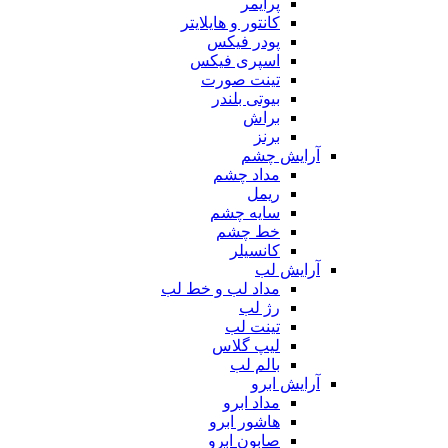
پرایمر
کانتور و هایلایتر
پودر فیکس
اسپری فیکس
تینت صورت
بیوتی بلندر
براش
برنز
آرایش چشم
مداد چشم
ریمل
سایه چشم
خط چشم
کانسیلر
آرایش لب
مداد لب و خط لب
رژ لب
تینت لب
لیپ گلاس
بالم لب
آرایش ابرو
مداد ابرو
هاشور ابرو
صابون ابرو