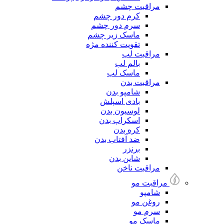
مراقبت چشم
کرم دور چشم
سرم دور چشم
ماسک زیر چشم
تقویت کننده مژه
مراقبت لب
بالم لب
ماسک لب
مراقبت بدن
شامپو بدن
بادی اسپلش
لوسیون بدن
اسکراپ بدن
کره بدن
ضد آفتاب بدن
برنزر
شاین بدن
مراقبت ناخن
مراقبت مو
شامپو
روغن مو
سرم مو
ماسک مو