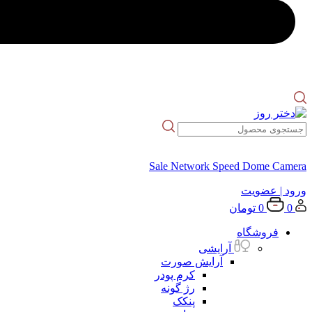
Sale Network Speed Dome Camera
ورود
| عضویت
0
0
تومان
فروشگاه
آرایشی
آرایش صورت
کرم پودر
رژ گونه
پنکک