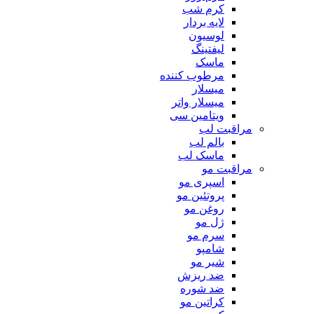
کرم شب
لایه بردار
لوسیون
لیفتینگ
ماسک
مرطوب کننده
میسلار
میسلار واتر
ویتامین سی
مراقبت لب
بالم لب
ماسک لب
مراقبت مو
اسپری مو
پروتئین مو
روغن مو
ژل مو
سرم مو
شامپو
شیر مو
ضد ریزش
ضد شوره
کراتین مو