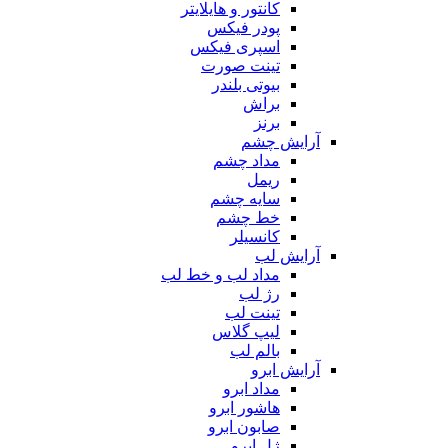
کانتور و هایلایتر
پودر فیکس
اسپری فیکس
تینت صورت
بیوتی بلندر
براش
برنز
آرایش چشم
مداد چشم
ریمل
سایه چشم
خط چشم
کانسیلر
آرایش لب
مداد لب و خط لب
رژ لب
تینت لب
لیپ گلاس
بالم لب
آرایش ابرو
مداد ابرو
هاشور ابرو
صابون ابرو
ژل ابرو