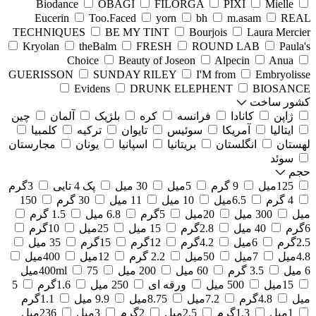
Biodance
OBAGI
FILORGA
PIXI
Mielle
Eucerin
Too.Faced
yorn
bh
m.asam
REAL
TECHNIQUES
BE MY TINT
Bourjois
Laura Mercier
Kryolan
theBalm
FRESH
ROUND LAB
Paula's
Choice
Beauty of Joseon
Alpecin
Anua
GUERISSON
SUNDAY RILEY
I'M from
Embryolisse
Evidens
DRUNK ELEPHENT
BIOSANCE
کشور ساخت
ژاپن
کانادا
فرانسه
کره
بلژیک
آلمان
چین
ایتالیا
آمریکا
سوئیس
تایوان
ترکیه
کلمبیا
لهستان
انگلستان
بریتانیا
اسپانیا
یونان
مجارستان
سوئد
حجم
125میل
9 گرم
5میل
30 میل
پک 4 تایی
3گرم
4 گرم
6.5میل
10 میل
11 میل
30 گرم
150
میل
300 میل
20میل
5گرم
6.8 میل
1.5 گرم
6گرم
40 میل
2.8گرم
15 میل
25میل
10گرم
2.5گرم
6میل
4.2گرم
12گرم
15گرم
35 میل
4.8میل
7میل
50میل
2.2 گرم
12میل
400میل
6 میل
3.5 گرم
60 میل
200 میل
75میل
400ml
15میل
500 میل
ورقه ای
250 میل
1.6گرم
5
میل
4.8گرم
7.2میل
8.75میل
9.9 میل
1.1گرم
1میل
1.3گرم
2.5میل
2گرم
3میل
236میل