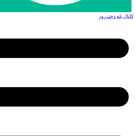
کانال بله دخترروز