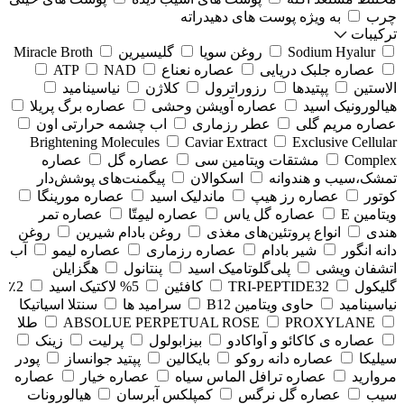
چرب
به ویژه پوست های دهیدراته
ترکیبات
Sodium Hyalur
روغن سویا
گلیسیرین
Miracle Broth
عصاره جلبک دریایی
عصاره نعناع
NAD
ATP
الاستین
پپتیدها
رزوراترول
کلاژن
⁠نیاسینامید
هیالورونیک اسید
عصاره آویشن وحشی
عصاره برگ پریلا
عصاره مریم گلی
عطر رزماری
اب چشمه حرارتی اون
Brightening Molecules
Caviar Extract
Exclusive Cellular
Complex
مشتقات ویتامین سی
عصاره گل
عصاره
تمشک،سیب و هندوانه
اسکوالان
پیگمنت‌های پوشش‌دار
کوتور
عصاره رز هیپ
ماندلیک اسید
عصاره مورینگا
ویتامین E
عصاره گل یاس
عصاره لیمِتّا
عصاره تمر
هندی
انواع پروتئین‌های مغذی
روغن بادام شیرین
روغن
دانه انگور
شیر بادام
عصاره رزماری
عصاره لیمو
آب
اتشفان ویشی
پلی‌گلوتامیک اسید
پنتانول
هگزایلن
گلیکول
TRI-PEPTIDE32
کافئین
5% لاکتیک اسید
2٪
نیاسینامید
حاوی ویتامین B12
سرامید ها
سنتلا اسیاتیکا
PROXYLANE
ABSOLUE PERPETUAL ROSE
طلا
عصاره ی کاکائو و آواکادو
بیزابولول
پرلیت
زینک
سیلیکا
عصاره دانه روکو
بایکالین
پپتید جوانساز
پودر
مروارید
عصاره ترافل الماس سیاه
عصاره خیار
عصاره
سیب
عصاره گل نرگس
کمپلکس آبرسان
هیالورونات