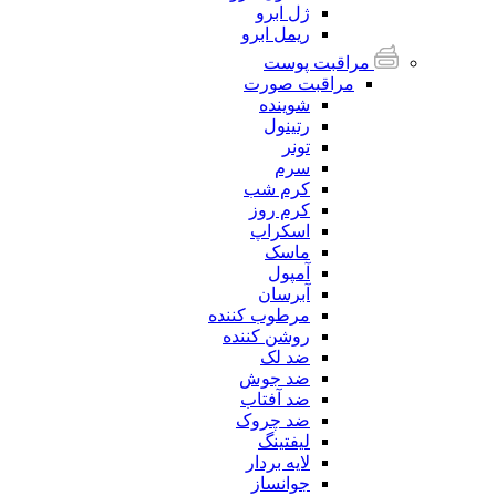
ژل ابرو
ریمل ابرو
مراقبت پوست
مراقبت صورت
شوینده
رتینول
تونر
سرم
کرم شب
کرم روز
اسکراپ
ماسک
آمپول
آبرسان
مرطوب کننده
روشن کننده
ضد لک
ضد جوش
ضد آفتاب
ضد چروک
لیفتینگ
لایه بردار
جوانساز