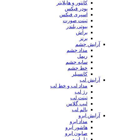
کانتور و هایلایتر
پودر فیکس
اسپری فیکس
تینت صورت
بیوتی بلندر
براش
برنز
آرایش چشم
مداد چشم
ریمل
سایه چشم
خط چشم
کانسیلر
آرایش لب
مداد لب و خط لب
رژ لب
تینت لب
لیپ گلاس
بالم لب
آرایش ابرو
مداد ابرو
هاشور ابرو
صابون ابرو
ژل ابرو