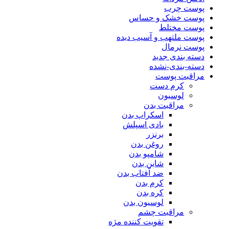
پوست چرب
پوست خشک و حساس
پوست مختلط
پوست ملتهب و آسیب دیده
پوست نرمال
دسته بندی جدید
دسته-بندی-نشده
مراقبت پوست
کرم دست
لوسیون
مراقبت بدن
اسکراپ بدن
بادی اسپلش
برنزر
روغن بدن
شامپو بدن
شاین بدن
ضد آفتاب بدن
کرم بدن
کره بدن
لوسیون بدن
مراقبت چشم
تقویت کننده مژه