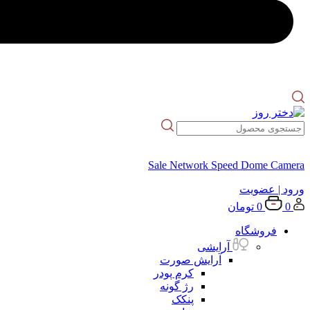
Sale Network Speed Dome Camera
ورود
| عضویت
0
0
تومان
فروشگاه
آرایشی
آرایش صورت
کرم پودر
رژ گونه
پنکک