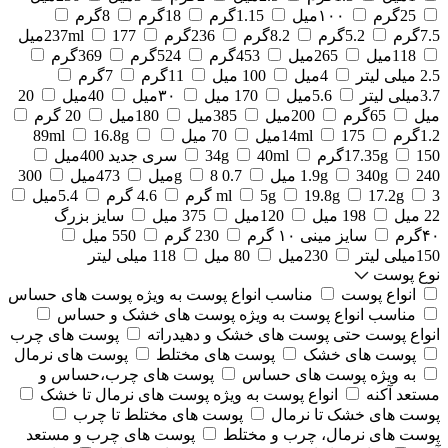
25گرم
۱۰۰میل
1.15گرم
18گرم
8گرم
7.5گرم
5.2گرم
8.2گرم
236گرم
177میل
237ml
118میل
265میل
453گرم
524گرم
369گرم
2.5 میلی لیتر
4میل
100 میل
11گرم
7گرم
3.7میلی لیتر
5.6میل
170 میل
۳۰میل
40میل
20
میل
65گرم
200میل
385میل
180میل
20 گرم
1.2گرم
175میل
14ml
70 میل
16.8g
89ml
150گرم
17.35g
40ml
34g
سری جدید 400میل
240 میل
340g
1.9g
0.7 g
8میل
473میل
300
3 گرم
17.2g
19.8g
5g
ml
4.6 گرم
5.4میل
22 میل
198 میل
120میل
375 میل
سایز بزرگ
۴۰گرم
سایز مینی ۱۰ گرم
230 گرم
550 میل
150میلی لیتر
230میل
80 میل
118 میلی لیتر
نوع پوست
انواع پوست
مناسب انواع پوست به ویژه پوست های حساس
مناسب انواع پوست به ویژه پوست های خشک و حساس
انواع پوست حتی پوست های خشک و دهیدراته
پوست های چرب
پوست های خشک
پوست های مختلط
پوست های نرمال
به ویژه پوست های حساس
پوست های چرب،حساس و
مستعد آکنه
انواع پوست به ویژه پوست های نرمال تا خشک
پوست های خشک تا نرمال
پوست های مختلط تا چرب
پوست های نرمال، چرب و مختلط
پوست های چرب و مستعد