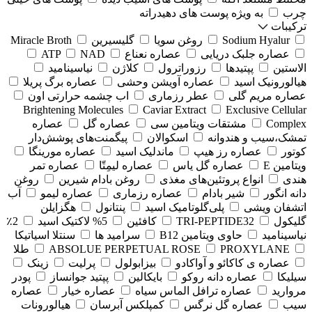
چرب
به ویژه پوست های دهیدراته
ترکیبات
Sodium Hyalur
روغن سویا
گلیسیرین
Miracle Broth
عصاره جلبک دریایی
عصاره نعناع
NAD
ATP
الاستین
پپتیدها
رزوراترول
کلاژن
⁠نیاسینامید
هیالورونیک اسید
عصاره آویشن وحشی
عصاره برگ پریلا
عصاره مریم گلی
عطر رزماری
اب چشمه حرارتی اون
Brightening Molecules
Caviar Extract
Exclusive Cellular
Complex
مشتقات ویتامین سی
عصاره گل
عصاره
تمشک،سیب و هندوانه
اسکوالان
پیگمنت‌های پوشش‌دار
کوتور
عصاره رز هیپ
ماندلیک اسید
عصاره مورینگا
ویتامین E
عصاره گل یاس
عصاره لیمِتّا
عصاره تمر
هندی
انواع پروتئین‌های مغذی
روغن بادام شیرین
روغن
دانه انگور
شیر بادام
عصاره رزماری
عصاره لیمو
آب
اتشفان ویشی
پلی‌گلوتامیک اسید
پنتانول
هگزایلن
گلیکول
TRI-PEPTIDE32
کافئین
5% لاکتیک اسید
2٪
نیاسینامید
حاوی ویتامین B12
سرامید ها
سنتلا اسیاتیکا
PROXYLANE
ABSOLUE PERPETUAL ROSE
طلا
عصاره ی کاکائو و آواکادو
بیزابولول
پرلیت
زینک
سیلیکا
عصاره دانه روکو
بایکالین
پپتید جوانساز
پودر
مروارید
عصاره ترافل الماس سیاه
عصاره خیار
عصاره
سیب
عصاره گل نرگس
کمپلکس آبرسان
هیالورونات