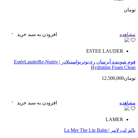
تومان
مشاهده
افزودن به سبد خرید
ESTEE LAUDER
فوم شوینده آبرسان ری‌نوتریواستیلادر | EstéeLauderRe-Nutriv
Hydrating Foam Clean
تومان12,500,000
مشاهده
افزودن به سبد خرید
LAMER
بالم لب لامر | La Mer The Lip Balm