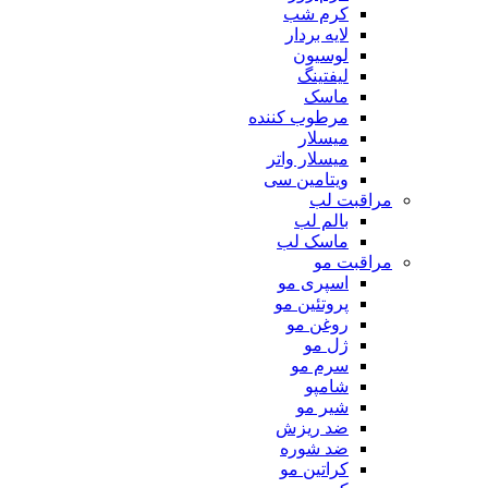
کرم شب
لایه بردار
لوسیون
لیفتینگ
ماسک
مرطوب کننده
میسلار
میسلار واتر
ویتامین سی
مراقبت لب
بالم لب
ماسک لب
مراقبت مو
اسپری مو
پروتئین مو
روغن مو
ژل مو
سرم مو
شامپو
شیر مو
ضد ریزش
ضد شوره
کراتین مو