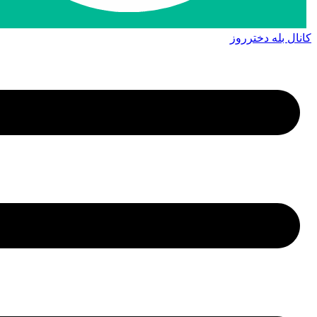
کانال بله دخترروز