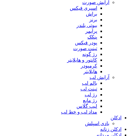
آرایش صورت
اسپری فیکس
براش
برنز
بیوتی بلندر
پرایمر
پنکک
پودر فیکس
تینت صورت
رژ گونه
کانتور و هایلایتر
کرمپودر
هایلایتر
آرایش لب
بالم لب
تینت لب
رژ لب
رژ مایع
لیپ گلاس
مداد لب و خط لب
ادکلن
بادی اسپلش
ادکلن زنانه
ادکلن مردانه