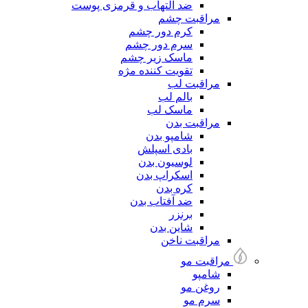
ضد التهاب و قرمزی پوست
مراقبت چشم
کرم دور چشم
سرم دور چشم
ماسک زیر چشم
تقویت کننده مژه
مراقبت لب
بالم لب
ماسک لب
مراقبت بدن
شامپو بدن
بادی اسپلش
لوسیون بدن
اسکراپ بدن
کره بدن
ضد آفتاب بدن
برنزر
شاین بدن
مراقبت ناخن
مراقبت مو
شامپو
روغن مو
سرم مو