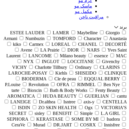
کرم مو
ماسک مو
مکمل مو
مراقبت ناخن
برند
ESTEE LAUDER
LAMER
Maybelline
Giorgio
Armani
Numbuzin
TOMFORD
Character
Anastasia
kiko
Carmex
LOREAL
CHANEL
DECORTÉ
Avene
LA Prairie
DIOR
NARS
Yves Saint
Laurent
LANCOME
Milano beauty
essence
MAC
NYX
INGLOT
LOCCITANE
Givenchy
VICHY
Charlotte Tillbury
Ordinary
CLARINS
LAROCHE-POSAY
Kiehls
SHISEIDO
CLINIQUE
BIODERMA
Cle de peau
EQQUAL BERRY
P.Louise
Revolution
OFRA
RIMMEL
Ben Nye
tarte
Bioxcin
Bath & Body Works
Fenty Beauty
AROMATICA
HUDA BEAUTY
GUERLIAN
cantu
LANEIGE
Dr.althea
Isntree
axis-y
CENTELLA
ISDIN
ZO SKIN HEALTH
Ogx
VICTORIA’S
SECRET
sisley
BENEFIT
Simple
L.A GIRL
SEPHORA
KERASTASE
SOME BY MI
Isadora
CeraVe
Murad
DR.JART
COSRX
Innisfree