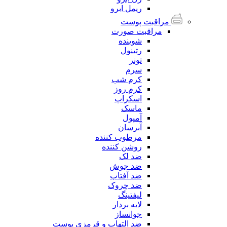
ریمل ابرو
مراقبت پوست
مراقبت صورت
شوینده
رتینول
تونر
سرم
کرم شب
کرم روز
اسکراپ
ماسک
آمپول
آبرسان
مرطوب کننده
روشن کننده
ضد لک
ضد جوش
ضد آفتاب
ضد چروک
لیفتینگ
لایه بردار
جوانساز
ضد التهاب و قرمزی پوست