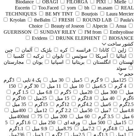
Biodance
OBAGI
FILORGA
PIXI
Mielle
Eucerin
Too.Faced
yorn
bh
m.asam
REAL
TECHNIQUES
BE MY TINT
Bourjois
Laura Mercier
Kryolan
theBalm
FRESH
ROUND LAB
Paula's
Choice
Beauty of Joseon
Alpecin
Anua
GUERISSON
SUNDAY RILEY
I'M from
Embryolisse
Evidens
DRUNK ELEPHENT
BIOSANCE
کشور ساخت
ژاپن
کانادا
فرانسه
کره
بلژیک
آلمان
چین
ایتالیا
آمریکا
سوئیس
تایوان
ترکیه
کلمبیا
لهستان
انگلستان
بریتانیا
اسپانیا
یونان
مجارستان
سوئد
حجم
125میل
9 گرم
5میل
30 میل
پک 4 تایی
3گرم
4 گرم
6.5میل
10 میل
11 میل
30 گرم
150
میل
300 میل
20میل
5گرم
6.8 میل
1.5 گرم
6گرم
40 میل
2.8گرم
15 میل
25میل
10گرم
2.5گرم
6میل
4.2گرم
12گرم
15گرم
35 میل
4.8میل
7میل
50میل
2.2 گرم
12میل
400میل
6 میل
3.5 گرم
60 میل
200 میل
75میل
400ml
15میل
500 میل
ورقه ای
250 میل
1.6گرم
5
میل
4.8گرم
7.2میل
8.75میل
9.9 میل
1.1گرم
1میل
1.3گرم
2.5میل
2گرم
3میل
236میل