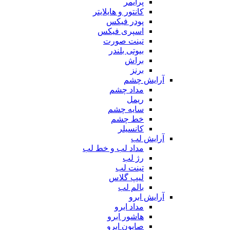
پرایمر
کانتور و هایلایتر
پودر فیکس
اسپری فیکس
تینت صورت
بیوتی بلندر
براش
برنز
آرایش چشم
مداد چشم
ریمل
سایه چشم
خط چشم
کانسیلر
آرایش لب
مداد لب و خط لب
رژ لب
تینت لب
لیپ گلاس
بالم لب
آرایش ابرو
مداد ابرو
هاشور ابرو
صابون ابرو