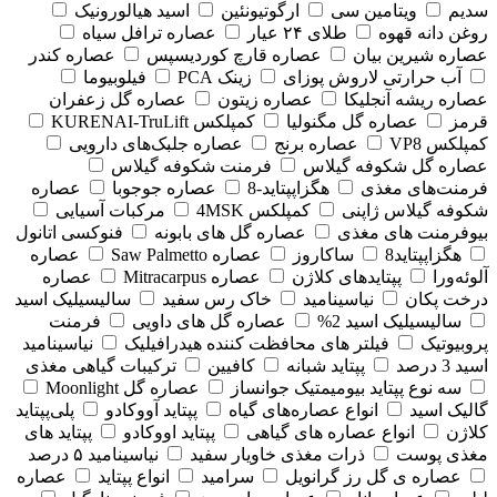
سدیم
ویتامین سی
ارگوتیونئین
اسید هیالورونیک
روغن دانه قهوه
طلای ۲۴ عیار
عصاره ترافل سیاه
عصاره شیرین بیان
عصاره قارچ کوردیسپس
عصاره کندر
آب حرارتی لاروش پوزای
زینک PCA
فیلوبیوما
عصاره ریشه آنجلیکا
عصاره زیتون
عصاره گل زعفران
قرمز
عصاره گل مگنولیا
کمپلکس KURENAI-TruLift
کمپلکس VP8
عصاره برنج
عصاره جلبک‌های دارویی
عصاره گل شکوفه گیلاس
فرمنت شکوفه گیلاس
فرمنت‌های مغذی
هگزاپپتاید-8
عصاره جوجوبا
عصاره
شکوفه گیلاس ژاپنی
کمپلکس 4MSK
مرکبات آسیایی
بیوفرمنت های مغذی
عصاره گل های بابونه
فنوکسی اتانول
هگزاپپتاید8
ساکاروز
عصاره Saw Palmetto
عصاره
آلوئه‌ورا
پپتایدهای کلاژن
عصاره Mitracarpus
عصاره
درخت پکان
نیاسینامید
خاک رس سفید
سالیسیلیک اسید
سالیسیلیک اسید 2%
عصاره گل های داویی
فرمنت
پروبیوتیک
فیلتر های محافظت کننده هیدرافیلیک
نیاسینامید
اسید 3 درصد
پپتاید شبانه
کافیین
ترکیبات گیاهی مغذی
سه نوع پپتاید بیومیمتیک جوانساز
عصاره گل Moonlight
گالیک اسید
انواع عصاره‌های گیاه
پپتاید آووکادو
پلی‌پپتاید
کلاژن
انواع عصاره های گیاهی
پپتاید اووکادو
پپتاید های
مغذی پوست
ذرات مغذی خاویار سفید
نیاسینامید ۵ درصد
عصاره ی گل رز گرانویل
سرامید
انواع پپتاید
عصاره