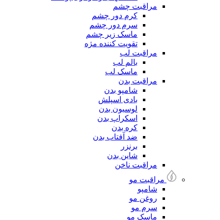
مراقبت چشم
کرم دور چشم
سرم دور چشم
ماسک زیر چشم
تقویت کننده مژه
مراقبت لب
بالم لب
ماسک لب
مراقبت بدن
شامپو بدن
بادی اسپلش
لوسیون بدن
اسکراپ بدن
کره بدن
ضد آفتاب بدن
برنزر
شاین بدن
مراقبت ناخن
مراقبت مو
شامپو
روغن مو
سرم مو
ماسک مو