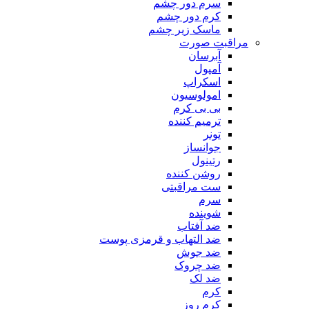
سرم دور چشم
کرم دور چشم
ماسک زیر چشم
مراقبت صورت
آبرسان
آمپول
اسکراپ
امولوسیون
بی بی کرم
ترمیم کننده
تونر
جوانساز
رتینول
روشن کننده
ست مراقبتی
سرم
شوینده
ضد آفتاب
ضد التهاب و قرمزی پوست
‌ضد جوش
ضد چروک
ضد لک
کرم
کرم روز