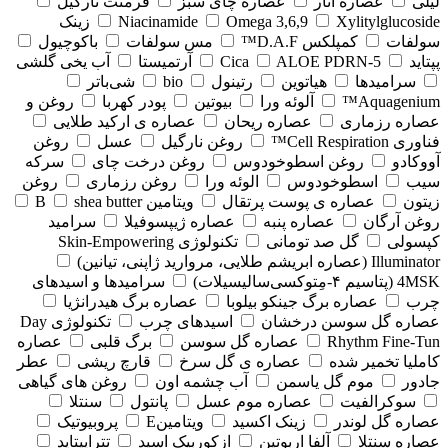
لیلی
عصاره انار
عصاره چای سبز
فرمنت نارگیل
Xylitylglucoside
Omega 3,6,9
Niacinamide
زینک
سولفات
کمپلکس D.A.F™
مس سولفات
باکوچیول
پپتاید
5-Cica
ALOE PDRN
آرتمیستا
آب یخی گلشی
سرامیدها
هیاتوین
رتینول
bio
شی‌باتر
Aquagenium™
آلوئه ورا
بیوتین
پودر کهربا
روغن و
عصاره رزماری
عصاره ریحان
عصاره ی ارکید طلایی
فناوری Cell Respiration™
روغن نارگیل
عسل
روغن
آووکادو
روغن اسطوخودوس
روغن درخت چای
سرکه
سیب
اسطوخودوس
الوئه ورا
روغن رزماری
روغن
زیتون
عصاره ی پوست پرتقال
ویتامین B
shea butter
روغن آرگان
عصاره پنبه
عصاره ژیپسوفیلا
سرامید
کپسولی
گل صد تومانی
تکنولوژی Skin-Empowering
Illuminator (عصاره ابریشم طلایی، مروارید ژاپنی، تیانین)
4MSK (پتاسیم ۴‑مِتوکسی‌سالیسیلات)
سرامیدها و اسیدهای
چرب
عصاره برگ جینکو بیلوبا
عصاره برگ هیدرانژیا
عصاره گل سوسن درخشان
اسیدهای چرب
تکنولوژی Day
Rhythm Fine‑Tun
عصاره گل سوسن
برگ قلبی
عصاره
کاملیا تخمیر شده
عصاره ی گل سرخ
قارچ ریشی
عطر
جادور
موم گل یاسمن
آب چشمه اون
روغن های گیاهی
سوکرالفیت
عصاره موم عسل
پانتول
سنتلا
عصاره گل لوندر
زینک اکسید
ویتامینE
پروبیوتیک
عصاره سنتلا
آلفا اربوتین
ازکوربیک اسید
تتراپپتاید