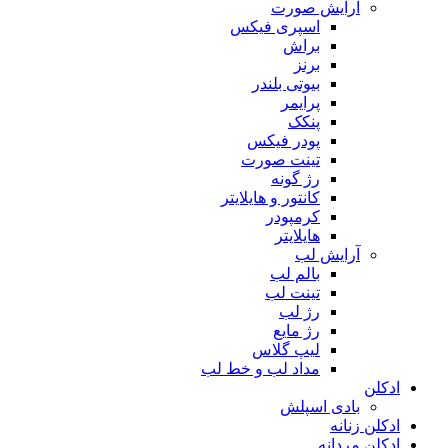
آرایش صورت
اسپری فیکس
براش
برنز
بیوتی بلندر
پرایمر
پنکک
پودر فیکس
تینت صورت
رژ گونه
کانتور و هایلایتر
کرمپودر
هایلایتر
آرایش لب
بالم لب
تینت لب
رژ لب
رژ مایع
لیپ گلاس
مداد لب و خط لب
ادکلن
بادی اسپلش
ادکلن زنانه
ادکلن مردانه