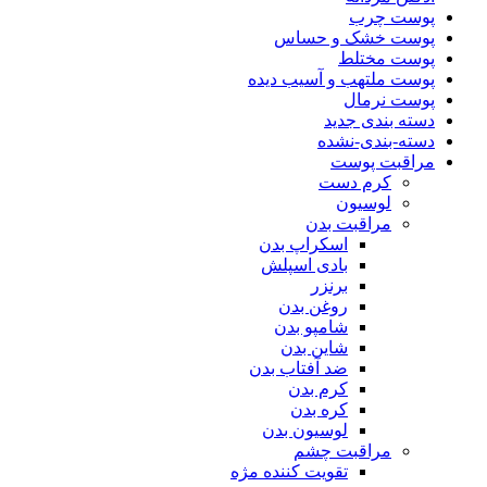
پوست چرب
پوست خشک و حساس
پوست مختلط
پوست ملتهب و آسیب دیده
پوست نرمال
دسته بندی جدید
دسته-بندی-نشده
مراقبت پوست
کرم دست
لوسیون
مراقبت بدن
اسکراپ بدن
بادی اسپلش
برنزر
روغن بدن
شامپو بدن
شاین بدن
ضد آفتاب بدن
کرم بدن
کره بدن
لوسیون بدن
مراقبت چشم
تقویت کننده مژه