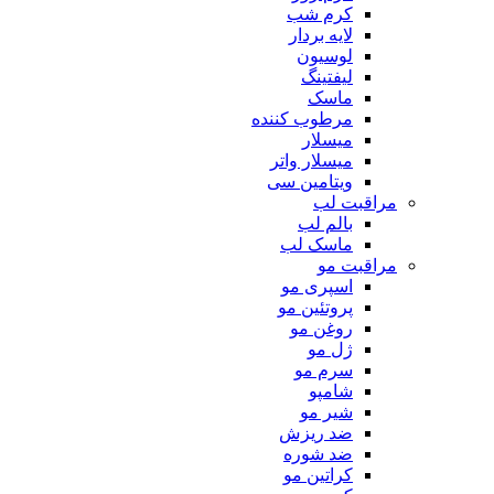
کرم شب
لایه بردار
لوسیون
لیفتینگ
ماسک
مرطوب کننده
میسلار
میسلار واتر
ویتامین سی
مراقبت لب
بالم لب
ماسک لب
مراقبت مو
اسپری مو
پروتئین مو
روغن مو
ژل مو
سرم مو
شامپو
شیر مو
ضد ریزش
ضد شوره
کراتین مو