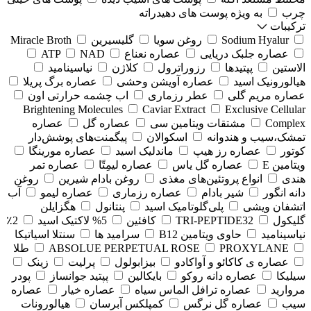
چرب
به ویژه پوست های دهیدراته
ترکیبات
Sodium Hyalur
روغن سویا
گلیسیرین
Miracle Broth
عصاره جلبک دریایی
عصاره نعناع
NAD
ATP
الاستین
پپتیدها
رزوراترول
کلاژن
⁠نیاسینامید
هیالورونیک اسید
عصاره آویشن وحشی
عصاره برگ پریلا
عصاره مریم گلی
عطر رزماری
اب چشمه حرارتی اون
Brightening Molecules
Caviar Extract
Exclusive Cellular
Complex
مشتقات ویتامین سی
عصاره گل
عصاره
تمشک،سیب و هندوانه
اسکوالان
پیگمنت‌های پوشش‌دار
کوتور
عصاره رز هیپ
ماندلیک اسید
عصاره مورینگا
ویتامین E
عصاره گل یاس
عصاره لیمِتّا
عصاره تمر
هندی
انواع پروتئین‌های مغذی
روغن بادام شیرین
روغن
دانه انگور
شیر بادام
عصاره رزماری
عصاره لیمو
آب
اتشفان ویشی
پلی‌گلوتامیک اسید
پنتانول
هگزایلن
گلیکول
TRI-PEPTIDE32
کافئین
5% لاکتیک اسید
2٪
نیاسینامید
حاوی ویتامین B12
سرامید ها
سنتلا اسیاتیکا
PROXYLANE
ABSOLUE PERPETUAL ROSE
طلا
عصاره ی کاکائو و آواکادو
بیزابولول
پرلیت
زینک
سیلیکا
عصاره دانه روکو
بایکالین
پپتید جوانساز
پودر
مروارید
عصاره ترافل الماس سیاه
عصاره خیار
عصاره
سیب
عصاره گل نرگس
کمپلکس آبرسان
هیالورونات