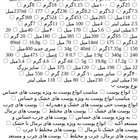
25گرم
۱۰۰میل
1.15گرم
18گرم
8گرم
7.5گرم
5.2گرم
8.2گرم
236گرم
177میل
237ml
118میل
265میل
453گرم
524گرم
369گرم
2.5 میلی لیتر
4میل
100 میل
11گرم
7گرم
3.7میلی لیتر
5.6میل
170 میل
۳۰میل
40میل
20
میل
65گرم
200میل
385میل
180میل
20 گرم
1.2گرم
175میل
14ml
70 میل
16.8g
89ml
150گرم
17.35g
40ml
34g
سری جدید 400میل
240 میل
340g
1.9g
0.7 g
8میل
473میل
300
3 گرم
17.2g
19.8g
5g
ml
4.6 گرم
5.4میل
22 میل
198 میل
120میل
375 میل
سایز بزرگ
۴۰گرم
سایز مینی ۱۰ گرم
230 گرم
550 میل
150میلی لیتر
230میل
80 میل
118 میلی لیتر
نوع پوست
انواع پوست
مناسب انواع پوست به ویژه پوست های حساس
مناسب انواع پوست به ویژه پوست های خشک و حساس
انواع پوست حتی پوست های خشک و دهیدراته
پوست های چرب
پوست های خشک
پوست های مختلط
پوست های نرمال
به ویژه پوست های حساس
پوست های چرب،حساس و
مستعد آکنه
انواع پوست به ویژه پوست های نرمال تا خشک
پوست های خشک تا نرمال
پوست های مختلط تا چرب
پوست های نرمال، چرب و مختلط
پوست های چرب و مستعد