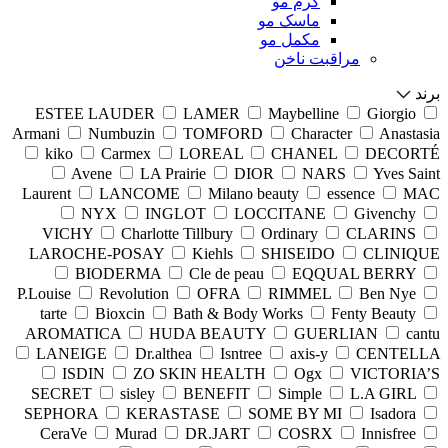
کرم مو
ماسک مو
مکمل مو
مراقبت ناخن
برند
ESTEE LAUDER
LAMER
Maybelline
Giorgio
Armani
Numbuzin
TOMFORD
Character
Anastasia
kiko
Carmex
LOREAL
CHANEL
DECORTÉ
Avene
LA Prairie
DIOR
NARS
Yves Saint
Laurent
LANCOME
Milano beauty
essence
MAC
NYX
INGLOT
LOCCITANE
Givenchy
VICHY
Charlotte Tillbury
Ordinary
CLARINS
LAROCHE-POSAY
Kiehls
SHISEIDO
CLINIQUE
BIODERMA
Cle de peau
EQQUAL BERRY
P.Louise
Revolution
OFRA
RIMMEL
Ben Nye
tarte
Bioxcin
Bath & Body Works
Fenty Beauty
AROMATICA
HUDA BEAUTY
GUERLIAN
cantu
LANEIGE
Dr.althea
Isntree
axis-y
CENTELLA
ISDIN
ZO SKIN HEALTH
Ogx
VICTORIA’S
SECRET
sisley
BENEFIT
Simple
L.A GIRL
SEPHORA
KERASTASE
SOME BY MI
Isadora
CeraVe
Murad
DR.JART
COSRX
Innisfree