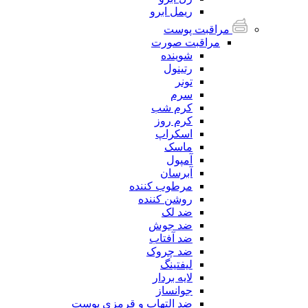
ریمل ابرو
مراقبت پوست
مراقبت صورت
شوینده
رتینول
تونر
سرم
کرم شب
کرم روز
اسکراپ
ماسک
آمپول
آبرسان
مرطوب کننده
روشن کننده
ضد لک
ضد جوش
ضد آفتاب
ضد چروک
لیفتینگ
لایه بردار
جوانساز
ضد التهاب و قرمزی پوست