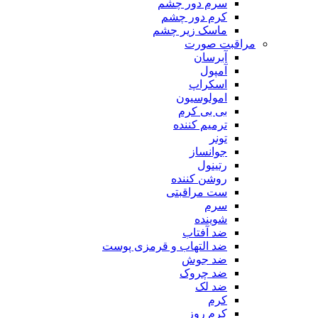
سرم دور چشم
کرم دور چشم
ماسک زیر چشم
مراقبت صورت
آبرسان
آمپول
اسکراپ
امولوسیون
بی بی کرم
ترمیم کننده
تونر
جوانساز
رتینول
روشن کننده
ست مراقبتی
سرم
شوینده
ضد آفتاب
ضد التهاب و قرمزی پوست
‌ضد جوش
ضد چروک
ضد لک
کرم
کرم روز