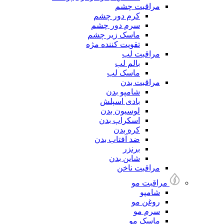
مراقبت چشم
کرم دور چشم
سرم دور چشم
ماسک زیر چشم
تقویت کننده مژه
مراقبت لب
بالم لب
ماسک لب
مراقبت بدن
شامپو بدن
بادی اسپلش
لوسیون بدن
اسکراپ بدن
کره بدن
ضد آفتاب بدن
برنزر
شاین بدن
مراقبت ناخن
مراقبت مو
شامپو
روغن مو
سرم مو
ماسک مو