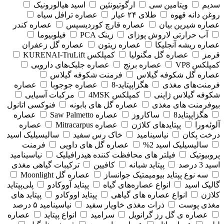
سدیم
ویتامین سی
ارگوتیونئین
اسید هیالورونیک
روغن دانه قهوه
طلای ۲۴ عیار
عصاره ترافل سیاه
عصاره شیرین بیان
عصاره قارچ کوردیسپس
عصاره کندر
آب حرارتی لاروش پوزای
زینک PCA
فیلوبیوما
عصاره ریشه آنجلیکا
عصاره زیتون
عصاره گل زعفران
قرمز
عصاره گل مگنولیا
کمپلکس KURENAI-TruLift
کمپلکس VP8
عصاره برنج
عصاره جلبک‌های دارویی
عصاره گل شکوفه گیلاس
فرمنت شکوفه گیلاس
فرمنت‌های مغذی
هگزاپپتاید-8
عصاره جوجوبا
عصاره
شکوفه گیلاس ژاپنی
کمپلکس 4MSK
مرکبات آسیایی
بیوفرمنت های مغذی
عصاره گل های بابونه
فنوکسی اتانول
هگزاپپتاید8
ساکاروز
عصاره Saw Palmetto
عصاره
آلوئه‌ورا
پپتایدهای کلاژن
عصاره Mitracarpus
عصاره
درخت پکان
نیاسینامید
خاک رس سفید
سالیسیلیک اسید
سالیسیلیک اسید 2%
عصاره گل های داویی
فرمنت
پروبیوتیک
فیلتر های محافظت کننده هیدرافیلیک
نیاسینامید
اسید 3 درصد
پپتاید شبانه
کافیین
ترکیبات گیاهی مغذی
سه نوع پپتاید بیومیمتیک جوانساز
عصاره گل Moonlight
گالیک اسید
انواع عصاره‌های گیاه
پپتاید آووکادو
پلی‌پپتاید
کلاژن
انواع عصاره های گیاهی
پپتاید اووکادو
پپتاید های
مغذی پوست
ذرات مغذی خاویار سفید
نیاسینامید ۵ درصد
عصاره ی گل رز گرانویل
سرامید
انواع پپتاید
عصاره