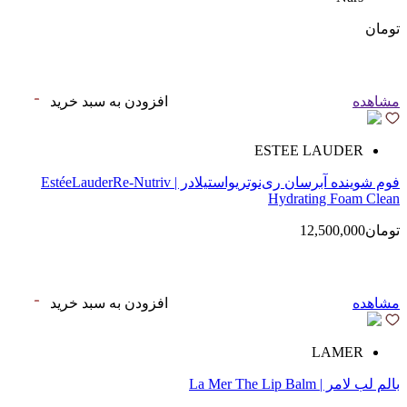
تومان
مشاهده
افزودن به سبد خرید
ESTEE LAUDER
فوم شوینده آبرسان ری‌نوتریواستیلادر | EstéeLauderRe-Nutriv
Hydrating Foam Clean
تومان12,500,000
مشاهده
افزودن به سبد خرید
LAMER
بالم لب لامر | La Mer The Lip Balm