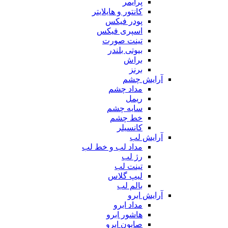
پرایمر
کانتور و هایلایتر
پودر فیکس
اسپری فیکس
تینت صورت
بیوتی بلندر
براش
برنز
آرایش چشم
مداد چشم
ریمل
سایه چشم
خط چشم
کانسیلر
آرایش لب
مداد لب و خط لب
رژ لب
تینت لب
لیپ گلاس
بالم لب
آرایش ابرو
مداد ابرو
هاشور ابرو
صابون ابرو