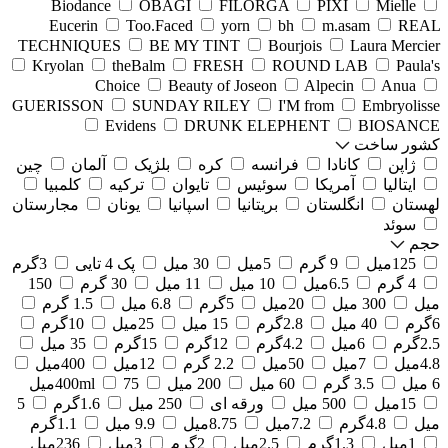
Biodance
OBAGI
FILORGA
PIXI
Mielle
Eucerin
Too.Faced
yorn
bh
m.asam
REAL
TECHNIQUES
BE MY TINT
Bourjois
Laura Mercier
Kryolan
theBalm
FRESH
ROUND LAB
Paula's
Choice
Beauty of Joseon
Alpecin
Anua
GUERISSON
SUNDAY RILEY
I'M from
Embryolisse
Evidens
DRUNK ELEPHENT
BIOSANCE
کشور ساخت
ژاپن
کانادا
فرانسه
کره
بلژیک
آلمان
چین
ایتالیا
آمریکا
سوئیس
تایوان
ترکیه
کلمبیا
لهستان
انگلستان
بریتانیا
اسپانیا
یونان
مجارستان
سوئد
حجم
125میل
9 گرم
5میل
30 میل
پک 4 تایی
3گرم
4 گرم
6.5میل
10 میل
11 میل
30 گرم
150
میل
300 میل
20میل
5گرم
6.8 میل
1.5 گرم
6گرم
40 میل
2.8گرم
15 میل
25میل
10گرم
2.5گرم
6میل
4.2گرم
12گرم
15گرم
35 میل
4.8میل
7میل
50میل
2.2 گرم
12میل
400میل
6 میل
3.5 گرم
60 میل
200 میل
75میل
400ml
15میل
500 میل
ورقه ای
250 میل
1.6گرم
5
میل
4.8گرم
7.2میل
8.75میل
9.9 میل
1.1گرم
1میل
1.3گرم
2.5میل
2گرم
3میل
236میل