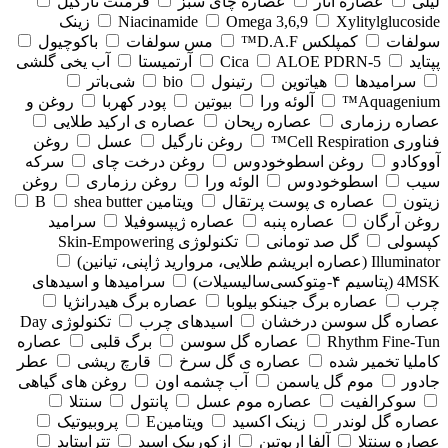
لیلی
عصاره انار
عصاره چای سبز
فرمنت نارگیل
Xylitylglucoside
Omega 3,6,9
Niacinamide
زینک
سولفات
کمپلکس D.A.F™
مس سولفات
باکوچیول
پپتاید
5-Cica
ALOE PDRN
آرتمیستا
آب یخی گلشی
سرامیدها
هیاتوین
رتینول
bio
شی‌باتر
Aquagenium™
آلوئه ورا
بیوتین
پودر کهربا
روغن و
عصاره رزماری
عصاره ریحان
عصاره ی ارکید طلایی
فناوری Cell Respiration™
روغن نارگیل
عسل
روغن
آووکادو
روغن اسطوخودوس
روغن درخت چای
سرکه
سیب
اسطوخودوس
الوئه ورا
روغن رزماری
روغن
زیتون
عصاره ی پوست پرتقال
ویتامین B
shea butter
روغن آرگان
عصاره پنبه
عصاره ژیپسوفیلا
سرامید
کپسولی
گل صد تومانی
تکنولوژی Skin-Empowering
Illuminator (عصاره ابریشم طلایی، مروارید ژاپنی، تیانین)
4MSK (پتاسیم ۴‑مِتوکسی‌سالیسیلات)
سرامیدها و اسیدهای
چرب
عصاره برگ جینکو بیلوبا
عصاره برگ هیدرانژیا
عصاره گل سوسن درخشان
اسیدهای چرب
تکنولوژی Day
Rhythm Fine‑Tun
عصاره گل سوسن
برگ قلبی
عصاره
کاملیا تخمیر شده
عصاره ی گل سرخ
قارچ ریشی
عطر
جادور
موم گل یاسمن
آب چشمه اون
روغن های گیاهی
سوکرالفیت
عصاره موم عسل
پانتول
سنتلا
عصاره گل لوندر
زینک اکسید
ویتامینE
پروبیوتیک
عصاره سنتلا
آلفا اربوتین
ازکوربیک اسید
تتراپپتاید