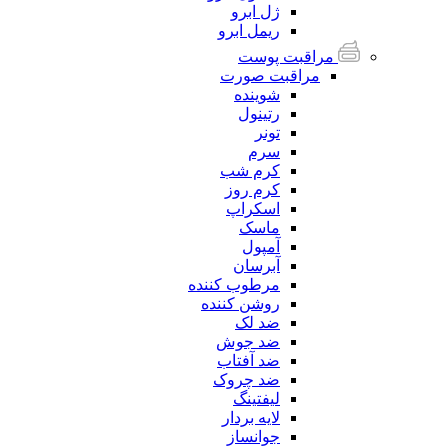
ژل ابرو
ریمل ابرو
مراقبت پوست
مراقبت صورت
شوینده
رتینول
تونر
سرم
کرم شب
کرم روز
اسکراپ
ماسک
آمپول
آبرسان
مرطوب کننده
روشن کننده
ضد لک
ضد جوش
ضد آفتاب
ضد چروک
لیفتینگ
لایه بردار
جوانساز