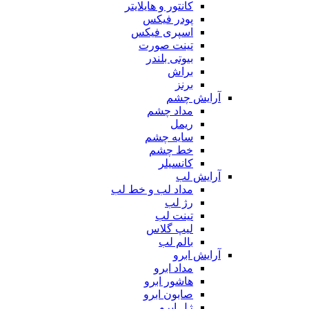
کانتور و هایلایتر
پودر فیکس
اسپری فیکس
تینت صورت
بیوتی بلندر
براش
برنز
آرایش چشم
مداد چشم
ریمل
سایه چشم
خط چشم
کانسیلر
آرایش لب
مداد لب و خط لب
رژ لب
تینت لب
لیپ گلاس
بالم لب
آرایش ابرو
مداد ابرو
هاشور ابرو
صابون ابرو
ژل ابرو