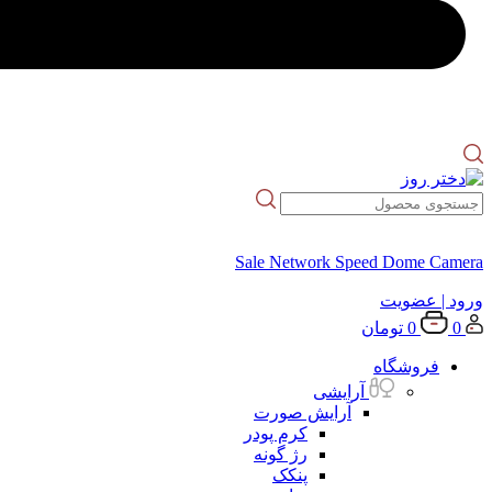
Sale Network Speed Dome Camera
ورود
| عضویت
0
0
تومان
فروشگاه
آرایشی
آرایش صورت
کرم پودر
رژ گونه
پنکک