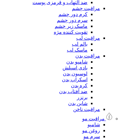
ضد التهاب و قرمزی پوست
مراقبت چشم
کرم دور چشم
سرم دور چشم
ماسک زیر چشم
تقویت کننده مژه
مراقبت لب
بالم لب
ماسک لب
مراقبت بدن
شامپو بدن
بادی اسپلش
لوسیون بدن
اسکراپ بدن
کره بدن
ضد آفتاب بدن
برنزر
شاین بدن
مراقبت ناخن
مراقبت مو
شامپو
روغن مو
سرم مو