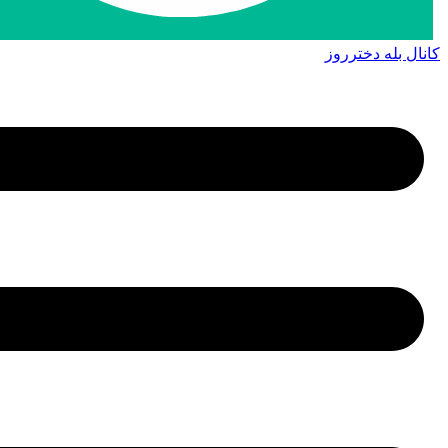
کانال بله دخترروز