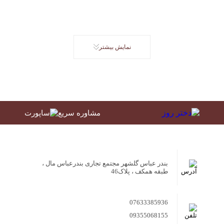
نمایش بیشتر
مشاوره سریع
بندر عباس گلشهر مجتمع تجاری بندرعباس مال ،
طبقه همکف ، پلاک46
07633385936
09355068155