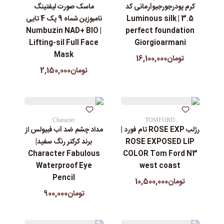
کرم پودرجورجیوآرمانی کد
ماسک صورت لیفتینگ
3.5 | Luminous silk
نامبوزین شماه 9 پک 4 تایی
| Numbuzin NAD+ BIO
perfect foundation
Lifting-sil Full Face
Giorgioarmani
Mask
تومان16,100,000
تومان2,150,000
Character
TOMFORD
رژلب ROSE EXP تام فورد |
مداد چشم ضد آب فبیولس از
ROSE EXPOSED LIP
برند کرکتر رنگ سفید|
Character Fabulous
COLOR Tom Ford N3
Waterproof Eye
west coast
Pencil
تومان10,500,000
تومان900,000