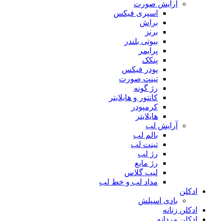
آرایش صورت
اسپری فیکس
براش
برنز
بیوتی بلندر
پرایمر
پنکک
پودر فیکس
تینت صورت
رژ گونه
کانتور و هایلایتر
کرمپودر
هایلایتر
آرایش لب
بالم لب
تینت لب
رژ لب
رژ مایع
لیپ گلاس
مداد لب و خط لب
ادکلن
بادی اسپلش
ادکلن زنانه
ادکلن مردانه