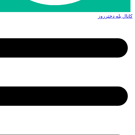
کانال بله دخترروز