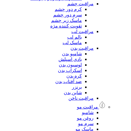
مراقبت چشم
کرم دور چشم
سرم دور چشم
ماسک زیر چشم
تقویت کننده مژه
مراقبت لب
بالم لب
ماسک لب
مراقبت بدن
شامپو بدن
بادی اسپلش
لوسیون بدن
اسکراپ بدن
کره بدن
ضد آفتاب بدن
برنزر
شاین بدن
مراقبت ناخن
مراقبت مو
شامپو
روغن مو
سرم مو
ماسک مو