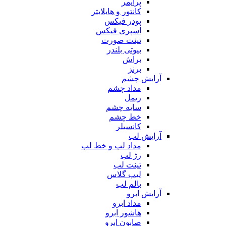
پرایمر
کانتور و هایلایتر
پودر فیکس
اسپری فیکس
تینت صورت
بیوتی بلندر
براش
برنز
آرایش چشم
مداد چشم
ریمل
سایه چشم
خط چشم
کانسیلر
آرایش لب
مداد لب و خط لب
رژ لب
تینت لب
لیپ گلاس
بالم لب
آرایش ابرو
مداد ابرو
هاشور ابرو
صابون ابرو