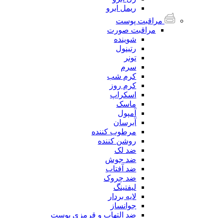
ریمل ابرو
مراقبت پوست
مراقبت صورت
شوینده
رتینول
تونر
سرم
کرم شب
کرم روز
اسکراپ
ماسک
آمپول
آبرسان
مرطوب کننده
روشن کننده
ضد لک
ضد جوش
ضد آفتاب
ضد چروک
لیفتینگ
لایه بردار
جوانساز
ضد التهاب و قرمزی پوست