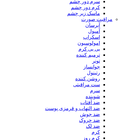
سرم دور چشم
کرم دور چشم
ماسک زیر چشم
مراقبت صورت
آبرسان
آمپول
اسکراپ
امولوسیون
بی بی کرم
ترمیم کننده
تونر
جوانساز
رتینول
روشن کننده
ست مراقبتی
سرم
شوینده
ضد آفتاب
ضد التهاب و قرمزی پوست
‌ضد جوش
ضد چروک
ضد لک
کرم
کرم روز