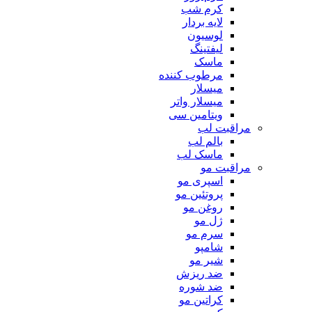
کرم شب
لایه بردار
لوسیون
لیفتینگ
ماسک
مرطوب کننده
میسلار
میسلار واتر
ویتامین سی
مراقبت لب
بالم لب
ماسک لب
مراقبت مو
اسپری مو
پروتئین مو
روغن مو
ژل مو
سرم مو
شامپو
شیر مو
ضد ریزش
ضد شوره
کراتین مو