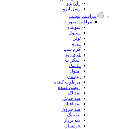
ژل ابرو
ریمل ابرو
مراقبت پوست
مراقبت صورت
شوینده
رتینول
تونر
سرم
کرم شب
کرم روز
اسکراپ
ماسک
آمپول
آبرسان
مرطوب کننده
روشن کننده
ضد لک
ضد جوش
ضد آفتاب
ضد چروک
لیفتینگ
لایه بردار
جوانساز