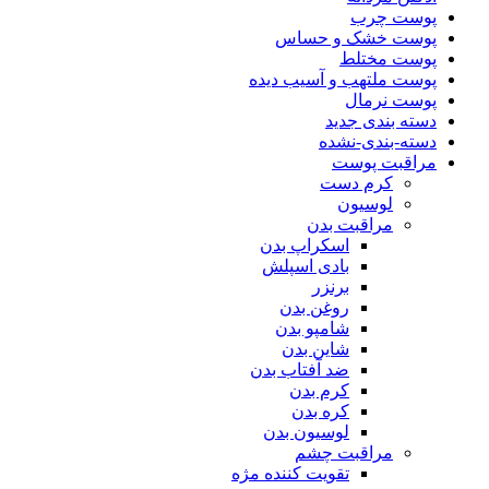
پوست چرب
پوست خشک و حساس
پوست مختلط
پوست ملتهب و آسیب دیده
پوست نرمال
دسته بندی جدید
دسته-بندی-نشده
مراقبت پوست
کرم دست
لوسیون
مراقبت بدن
اسکراپ بدن
بادی اسپلش
برنزر
روغن بدن
شامپو بدن
شاین بدن
ضد آفتاب بدن
کرم بدن
کره بدن
لوسیون بدن
مراقبت چشم
تقویت کننده مژه