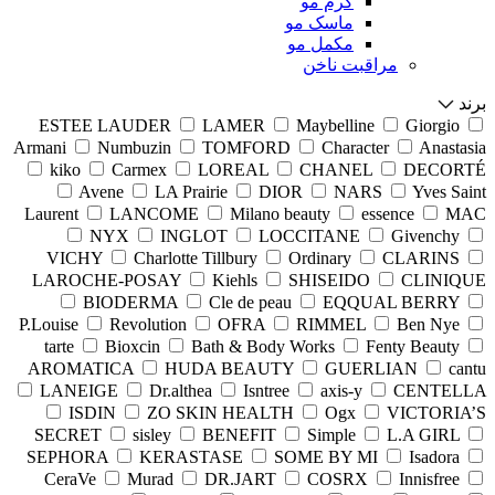
کرم مو
ماسک مو
مکمل مو
مراقبت ناخن
برند
ESTEE LAUDER
LAMER
Maybelline
Giorgio
Armani
Numbuzin
TOMFORD
Character
Anastasia
kiko
Carmex
LOREAL
CHANEL
DECORTÉ
Avene
LA Prairie
DIOR
NARS
Yves Saint
Laurent
LANCOME
Milano beauty
essence
MAC
NYX
INGLOT
LOCCITANE
Givenchy
VICHY
Charlotte Tillbury
Ordinary
CLARINS
LAROCHE-POSAY
Kiehls
SHISEIDO
CLINIQUE
BIODERMA
Cle de peau
EQQUAL BERRY
P.Louise
Revolution
OFRA
RIMMEL
Ben Nye
tarte
Bioxcin
Bath & Body Works
Fenty Beauty
AROMATICA
HUDA BEAUTY
GUERLIAN
cantu
LANEIGE
Dr.althea
Isntree
axis-y
CENTELLA
ISDIN
ZO SKIN HEALTH
Ogx
VICTORIA’S
SECRET
sisley
BENEFIT
Simple
L.A GIRL
SEPHORA
KERASTASE
SOME BY MI
Isadora
CeraVe
Murad
DR.JART
COSRX
Innisfree