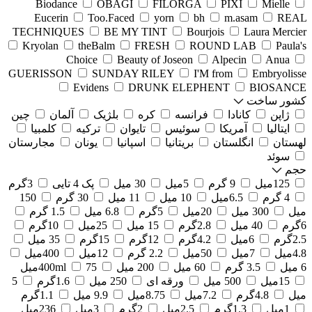
Biodance
OBAGI
FILORGA
PIXI
Mielle
Eucerin
Too.Faced
yorn
bh
m.asam
REAL
TECHNIQUES
BE MY TINT
Bourjois
Laura Mercier
Kryolan
theBalm
FRESH
ROUND LAB
Paula's
Choice
Beauty of Joseon
Alpecin
Anua
GUERISSON
SUNDAY RILEY
I'M from
Embryolisse
Evidens
DRUNK ELEPHENT
BIOSANCE
کشور ساخت
ژاپن
کانادا
فرانسه
کره
بلژیک
آلمان
چین
ایتالیا
آمریکا
سوئیس
تایوان
ترکیه
کلمبیا
لهستان
انگلستان
بریتانیا
اسپانیا
یونان
مجارستان
سوئد
حجم
125میل
9 گرم
5میل
30 میل
پک 4 تایی
3گرم
4 گرم
6.5میل
10 میل
11 میل
30 گرم
150
میل
300 میل
20میل
5گرم
6.8 میل
1.5 گرم
6گرم
40 میل
2.8گرم
15 میل
25میل
10گرم
2.5گرم
6میل
4.2گرم
12گرم
15گرم
35 میل
4.8میل
7میل
50میل
2.2 گرم
12میل
400میل
6 میل
3.5 گرم
60 میل
200 میل
75میل
400ml
15میل
500 میل
ورقه ای
250 میل
1.6گرم
5
میل
4.8گرم
7.2میل
8.75میل
9.9 میل
1.1گرم
1میل
1.3گرم
2.5میل
2گرم
3میل
236میل