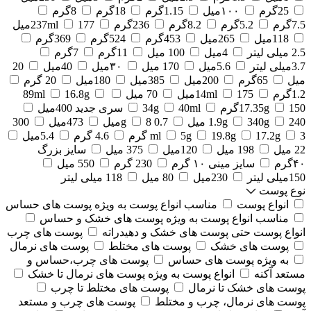
25گرم
۱۰۰میل
1.15گرم
18گرم
8گرم
7.5گرم
5.2گرم
8.2گرم
236گرم
177میل
237ml
118میل
265میل
453گرم
524گرم
369گرم
2.5 میلی لیتر
4میل
100 میل
11گرم
7گرم
3.7میلی لیتر
5.6میل
170 میل
۳۰میل
40میل
20
میل
65گرم
200میل
385میل
180میل
20 گرم
1.2گرم
175میل
14ml
70 میل
16.8g
89ml
150گرم
17.35g
40ml
34g
سری جدید 400میل
240 میل
340g
1.9g
0.7 g
8میل
473میل
300
3 گرم
17.2g
19.8g
5g
ml
4.6 گرم
5.4میل
22 میل
198 میل
120میل
375 میل
سایز بزرگ
۴۰گرم
سایز مینی ۱۰ گرم
230 گرم
550 میل
150میلی لیتر
230میل
80 میل
118 میلی لیتر
نوع پوست
انواع پوست
مناسب انواع پوست به ویژه پوست های حساس
مناسب انواع پوست به ویژه پوست های خشک و حساس
انواع پوست حتی پوست های خشک و دهیدراته
پوست های چرب
پوست های خشک
پوست های مختلط
پوست های نرمال
به ویژه پوست های حساس
پوست های چرب،حساس و
مستعد آکنه
انواع پوست به ویژه پوست های نرمال تا خشک
پوست های خشک تا نرمال
پوست های مختلط تا چرب
پوست های نرمال، چرب و مختلط
پوست های چرب و مستعد