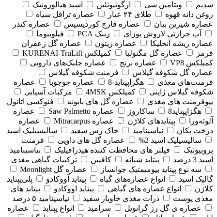
سدیم
ویتامین سی
ارگوتیونئین
اسید هیالورونیک
روغن دانه قهوه
طلای ۲۴ عیار
عصاره ترافل سیاه
عصاره شیرین بیان
عصاره قارچ کوردیسپس
عصاره کندر
آب حرارتی لاروش پوزای
زینک PCA
فیلوبیوما
عصاره ریشه آنجلیکا
عصاره زیتون
عصاره گل زعفران
قرمز
عصاره گل مگنولیا
کمپلکس KURENAI-TruLift
کمپلکس VP8
عصاره برنج
عصاره جلبک‌های دارویی
عصاره گل شکوفه گیلاس
فرمنت شکوفه گیلاس
فرمنت‌های مغذی
هگزاپپتاید-8
عصاره جوجوبا
عصاره
شکوفه گیلاس ژاپنی
کمپلکس 4MSK
مرکبات آسیایی
بیوفرمنت های مغذی
عصاره گل های بابونه
فنوکسی اتانول
هگزاپپتاید8
ساکاروز
عصاره Saw Palmetto
عصاره
آلوئه‌ورا
پپتایدهای کلاژن
عصاره Mitracarpus
عصاره
درخت پکان
نیاسینامید
خاک رس سفید
سالیسیلیک اسید
سالیسیلیک اسید 2%
عصاره گل های داویی
فرمنت
پروبیوتیک
فیلتر های محافظت کننده هیدرافیلیک
نیاسینامید
اسید 3 درصد
پپتاید شبانه
کافیین
ترکیبات گیاهی مغذی
سه نوع پپتاید بیومیمتیک جوانساز
عصاره گل Moonlight
گالیک اسید
انواع عصاره‌های گیاه
پپتاید آووکادو
پلی‌پپتاید
کلاژن
انواع عصاره های گیاهی
پپتاید اووکادو
پپتاید های
مغذی پوست
ذرات مغذی خاویار سفید
نیاسینامید ۵ درصد
عصاره ی گل رز گرانویل
سرامید
انواع پپتاید
عصاره