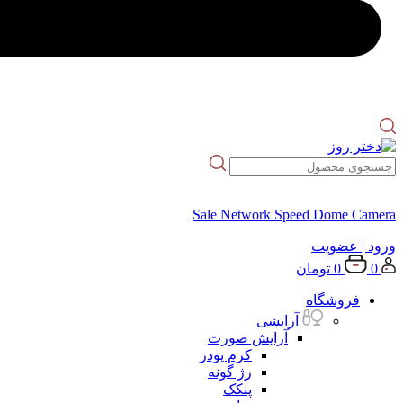
Sale Network Speed Dome Camera
ورود
| عضویت
0
0
تومان
فروشگاه
آرایشی
آرایش صورت
کرم پودر
رژ گونه
پنکک