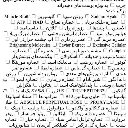
چرب
به ویژه پوست های دهیدراته
ترکیبات
Sodium Hyalur
روغن سویا
گلیسیرین
Miracle Broth
عصاره جلبک دریایی
عصاره نعناع
NAD
ATP
الاستین
پپتیدها
رزوراترول
کلاژن
⁠نیاسینامید
هیالورونیک اسید
عصاره آویشن وحشی
عصاره برگ پریلا
عصاره مریم گلی
عطر رزماری
اب چشمه حرارتی اون
Brightening Molecules
Caviar Extract
Exclusive Cellular
Complex
مشتقات ویتامین سی
عصاره گل
عصاره
تمشک،سیب و هندوانه
اسکوالان
پیگمنت‌های پوشش‌دار
کوتور
عصاره رز هیپ
ماندلیک اسید
عصاره مورینگا
ویتامین E
عصاره گل یاس
عصاره لیمِتّا
عصاره تمر
هندی
انواع پروتئین‌های مغذی
روغن بادام شیرین
روغن
دانه انگور
شیر بادام
عصاره رزماری
عصاره لیمو
آب
اتشفان ویشی
پلی‌گلوتامیک اسید
پنتانول
هگزایلن
گلیکول
TRI-PEPTIDE32
کافئین
5% لاکتیک اسید
2٪
نیاسینامید
حاوی ویتامین B12
سرامید ها
سنتلا اسیاتیکا
PROXYLANE
ABSOLUE PERPETUAL ROSE
طلا
عصاره ی کاکائو و آواکادو
بیزابولول
پرلیت
زینک
سیلیکا
عصاره دانه روکو
بایکالین
پپتید جوانساز
پودر
مروارید
عصاره ترافل الماس سیاه
عصاره خیار
عصاره
سیب
عصاره گل نرگس
کمپلکس آبرسان
هیالورونات