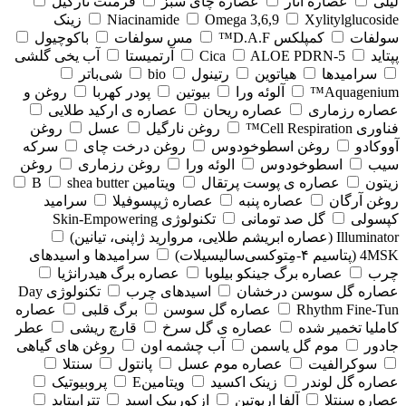
لیلی
عصاره انار
عصاره چای سبز
فرمنت نارگیل
Xylitylglucoside
Omega 3,6,9
Niacinamide
زینک
سولفات
کمپلکس D.A.F™
مس سولفات
باکوچیول
پپتاید
5-Cica
ALOE PDRN
آرتمیستا
آب یخی گلشی
سرامیدها
هیاتوین
رتینول
bio
شی‌باتر
Aquagenium™
آلوئه ورا
بیوتین
پودر کهربا
روغن و
عصاره رزماری
عصاره ریحان
عصاره ی ارکید طلایی
فناوری Cell Respiration™
روغن نارگیل
عسل
روغن
آووکادو
روغن اسطوخودوس
روغن درخت چای
سرکه
سیب
اسطوخودوس
الوئه ورا
روغن رزماری
روغن
زیتون
عصاره ی پوست پرتقال
ویتامین B
shea butter
روغن آرگان
عصاره پنبه
عصاره ژیپسوفیلا
سرامید
کپسولی
گل صد تومانی
تکنولوژی Skin-Empowering
Illuminator (عصاره ابریشم طلایی، مروارید ژاپنی، تیانین)
4MSK (پتاسیم ۴‑مِتوکسی‌سالیسیلات)
سرامیدها و اسیدهای
چرب
عصاره برگ جینکو بیلوبا
عصاره برگ هیدرانژیا
عصاره گل سوسن درخشان
اسیدهای چرب
تکنولوژی Day
Rhythm Fine‑Tun
عصاره گل سوسن
برگ قلبی
عصاره
کاملیا تخمیر شده
عصاره ی گل سرخ
قارچ ریشی
عطر
جادور
موم گل یاسمن
آب چشمه اون
روغن های گیاهی
سوکرالفیت
عصاره موم عسل
پانتول
سنتلا
عصاره گل لوندر
زینک اکسید
ویتامینE
پروبیوتیک
عصاره سنتلا
آلفا اربوتین
ازکوربیک اسید
تتراپپتاید