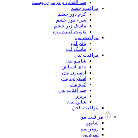
ضد التهاب و قرمزی پوست
مراقبت چشم
کرم دور چشم
سرم دور چشم
ماسک زیر چشم
تقویت کننده مژه
مراقبت لب
بالم لب
ماسک لب
مراقبت بدن
شامپو بدن
بادی اسپلش
لوسیون بدن
اسکراپ بدن
کره بدن
ضد آفتاب بدن
برنزر
شاین بدن
مراقبت ناخن
مراقبت مو
شامپو
روغن مو
سرم مو