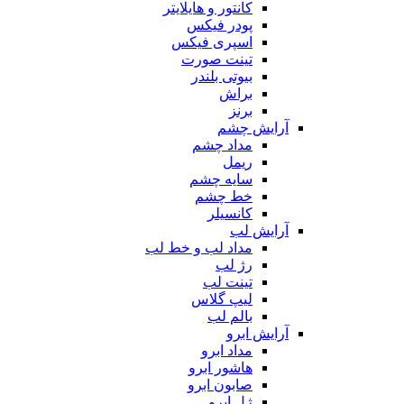
کانتور و هایلایتر
پودر فیکس
اسپری فیکس
تینت صورت
بیوتی بلندر
براش
برنز
آرایش چشم
مداد چشم
ریمل
سایه چشم
خط چشم
کانسیلر
آرایش لب
مداد لب و خط لب
رژ لب
تینت لب
لیپ گلاس
بالم لب
آرایش ابرو
مداد ابرو
هاشور ابرو
صابون ابرو
ژل ابرو