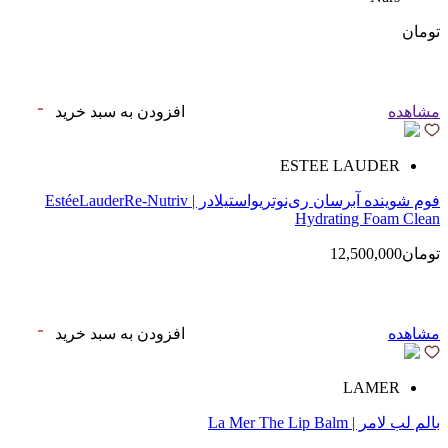
تومان
مشاهده
افزودن به سبد خرید
ESTEE LAUDER
فوم شوینده آبرسان ری‌نوتریواستیلادر | EstéeLauderRe-Nutriv
Hydrating Foam Clean
تومان12,500,000
مشاهده
افزودن به سبد خرید
LAMER
بالم لب لامر | La Mer The Lip Balm