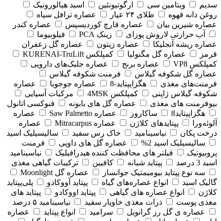
سدیم
ویتامین سی
ارگوتیونئین
اسید هیالورونیک
روغن دانه قهوه
طلای ۲۴ عیار
عصاره ترافل سیاه
عصاره شیرین بیان
عصاره قارچ کوردیسپس
عصاره کندر
آب حرارتی لاروش پوزای
زینک PCA
فیلوبیوما
عصاره ریشه آنجلیکا
عصاره زیتون
عصاره گل زعفران
قرمز
عصاره گل مگنولیا
کمپلکس KURENAI-TruLift
کمپلکس VP8
عصاره برنج
عصاره جلبک‌های دارویی
عصاره گل شکوفه گیلاس
فرمنت شکوفه گیلاس
فرمنت‌های مغذی
هگزاپپتاید-8
عصاره جوجوبا
عصاره
شکوفه گیلاس ژاپنی
کمپلکس 4MSK
مرکبات آسیایی
بیوفرمنت های مغذی
عصاره گل های بابونه
فنوکسی اتانول
هگزاپپتاید8
ساکاروز
عصاره Saw Palmetto
عصاره
آلوئه‌ورا
پپتایدهای کلاژن
عصاره Mitracarpus
عصاره
درخت پکان
نیاسینامید
خاک رس سفید
سالیسیلیک اسید
سالیسیلیک اسید 2%
عصاره گل های داویی
فرمنت
پروبیوتیک
فیلتر های محافظت کننده هیدرافیلیک
نیاسینامید
اسید 3 درصد
پپتاید شبانه
کافیین
ترکیبات گیاهی مغذی
سه نوع پپتاید بیومیمتیک جوانساز
عصاره گل Moonlight
گالیک اسید
انواع عصاره‌های گیاه
پپتاید آووکادو
پلی‌پپتاید
کلاژن
انواع عصاره های گیاهی
پپتاید اووکادو
پپتاید های
مغذی پوست
ذرات مغذی خاویار سفید
نیاسینامید ۵ درصد
عصاره ی گل رز گرانویل
سرامید
انواع پپتاید
عصاره