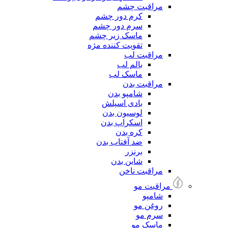
مراقبت چشم
کرم دور چشم
سرم دور چشم
ماسک زیر چشم
تقویت کننده مژه
مراقبت لب
بالم لب
ماسک لب
مراقبت بدن
شامپو بدن
بادی اسپلش
لوسیون بدن
اسکراپ بدن
کره بدن
ضد آفتاب بدن
برنزر
شاین بدن
مراقبت ناخن
مراقبت مو
شامپو
روغن مو
سرم مو
ماسک مو