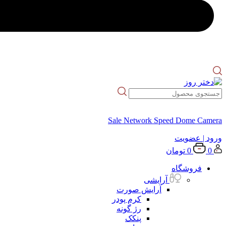
Sale Network Speed Dome Camera
ورود
| عضویت
0
0
تومان
فروشگاه
آرایشی
آرایش صورت
کرم پودر
رژ گونه
پنکک