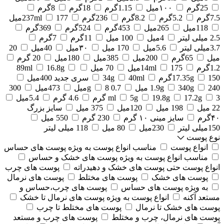
25گرم
۱۰۰میل
1.15گرم
18گرم
8گرم
7.5گرم
5.2گرم
8.2گرم
236گرم
177میل
237ml
118میل
265میل
453گرم
524گرم
369گرم
2.5 میلی لیتر
4میل
100 میل
11گرم
7گرم
3.7میلی لیتر
5.6میل
170 میل
۳۰میل
40میل
20
میل
65گرم
200میل
385میل
180میل
20 گرم
1.2گرم
175میل
14ml
70 میل
16.8g
89ml
150گرم
17.35g
40ml
34g
سری جدید 400میل
240 میل
340g
1.9g
0.7 g
8میل
473میل
300
3 گرم
17.2g
19.8g
5g
ml
4.6 گرم
5.4میل
22 میل
198 میل
120میل
375 میل
سایز بزرگ
۴۰گرم
سایز مینی ۱۰ گرم
230 گرم
550 میل
150میلی لیتر
230میل
80 میل
118 میلی لیتر
نوع پوست
انواع پوست
مناسب انواع پوست به ویژه پوست های حساس
مناسب انواع پوست به ویژه پوست های خشک و حساس
انواع پوست حتی پوست های خشک و دهیدراته
پوست های چرب
پوست های خشک
پوست های مختلط
پوست های نرمال
به ویژه پوست های حساس
پوست های چرب،حساس و
مستعد آکنه
انواع پوست به ویژه پوست های نرمال تا خشک
پوست های خشک تا نرمال
پوست های مختلط تا چرب
پوست های نرمال، چرب و مختلط
پوست های چرب و مستعد