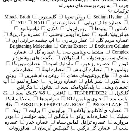
چرب
به ویژه پوست های دهیدراته
ترکیبات
Sodium Hyalur
روغن سویا
گلیسیرین
Miracle Broth
عصاره جلبک دریایی
عصاره نعناع
NAD
ATP
الاستین
پپتیدها
رزوراترول
کلاژن
⁠نیاسینامید
هیالورونیک اسید
عصاره آویشن وحشی
عصاره برگ پریلا
عصاره مریم گلی
عطر رزماری
اب چشمه حرارتی اون
Brightening Molecules
Caviar Extract
Exclusive Cellular
Complex
مشتقات ویتامین سی
عصاره گل
عصاره
تمشک،سیب و هندوانه
اسکوالان
پیگمنت‌های پوشش‌دار
کوتور
عصاره رز هیپ
ماندلیک اسید
عصاره مورینگا
ویتامین E
عصاره گل یاس
عصاره لیمِتّا
عصاره تمر
هندی
انواع پروتئین‌های مغذی
روغن بادام شیرین
روغن
دانه انگور
شیر بادام
عصاره رزماری
عصاره لیمو
آب
اتشفان ویشی
پلی‌گلوتامیک اسید
پنتانول
هگزایلن
گلیکول
TRI-PEPTIDE32
کافئین
5% لاکتیک اسید
2٪
نیاسینامید
حاوی ویتامین B12
سرامید ها
سنتلا اسیاتیکا
PROXYLANE
ABSOLUE PERPETUAL ROSE
طلا
عصاره ی کاکائو و آواکادو
بیزابولول
پرلیت
زینک
سیلیکا
عصاره دانه روکو
بایکالین
پپتید جوانساز
پودر
مروارید
عصاره ترافل الماس سیاه
عصاره خیار
عصاره
سیب
عصاره گل نرگس
کمپلکس آبرسان
هیالورونات