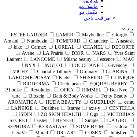
کرم مو
ماسک مو
مکمل مو
مراقبت ناخن
برند
ESTEE LAUDER
LAMER
Maybelline
Giorgio
Armani
Numbuzin
TOMFORD
Character
Anastasia
kiko
Carmex
LOREAL
CHANEL
DECORTÉ
Avene
LA Prairie
DIOR
NARS
Yves Saint
Laurent
LANCOME
Milano beauty
essence
MAC
NYX
INGLOT
LOCCITANE
Givenchy
VICHY
Charlotte Tillbury
Ordinary
CLARINS
LAROCHE-POSAY
Kiehls
SHISEIDO
CLINIQUE
BIODERMA
Cle de peau
EQQUAL BERRY
P.Louise
Revolution
OFRA
RIMMEL
Ben Nye
tarte
Bioxcin
Bath & Body Works
Fenty Beauty
AROMATICA
HUDA BEAUTY
GUERLIAN
cantu
LANEIGE
Dr.althea
Isntree
axis-y
CENTELLA
ISDIN
ZO SKIN HEALTH
Ogx
VICTORIA’S
SECRET
sisley
BENEFIT
Simple
L.A GIRL
SEPHORA
KERASTASE
SOME BY MI
Isadora
CeraVe
Murad
DR.JART
COSRX
Innisfree