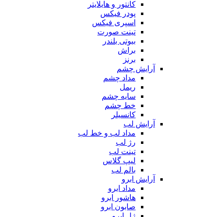
کانتور و هایلایتر
پودر فیکس
اسپری فیکس
تینت صورت
بیوتی بلندر
براش
برنز
آرایش چشم
مداد چشم
ریمل
سایه چشم
خط چشم
کانسیلر
آرایش لب
مداد لب و خط لب
رژ لب
تینت لب
لیپ گلاس
بالم لب
آرایش ابرو
مداد ابرو
هاشور ابرو
صابون ابرو
ژل ابرو