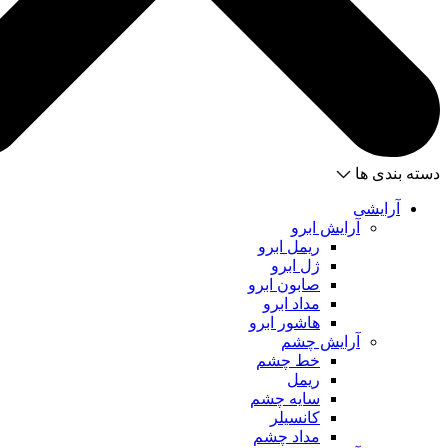
دسته بندی ها
آرایشی
آرایش ابرو
ریمل ابرو
ژل ابرو
صابون ابرو
مداد ابرو
هاشور ابرو
آرایش چشم
خط چشم
ریمل
سایه چشم
کانسیلر
مداد چشم