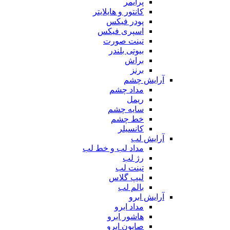
پرایمر
کانتور و هایلایتر
پودر فیکس
اسپری فیکس
تینت صورت
بیوتی بلندر
براش
برنز
آرایش چشم
مداد چشم
ریمل
سایه چشم
خط چشم
کانسیلر
آرایش لب
مداد لب و خط لب
رژ لب
تینت لب
لیپ گلاس
بالم لب
آرایش ابرو
مداد ابرو
هاشور ابرو
صابون ابرو