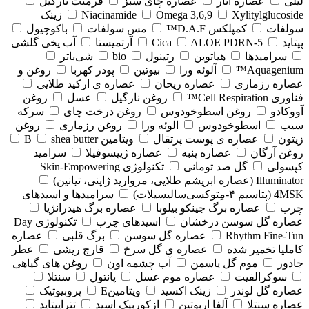
لیلی
عصاره انار
عصاره چای سبز
فرمنت نارگیل
Xylitylglucoside
Omega 3,6,9
Niacinamide
زینک
سولفات
کمپلکس D.A.F™
مس سولفات
باکوچیول
پپتاید
5-Cica
ALOE PDRN
آرتمیستا
آب یخی گلشی
سرامیدها
هیاتوین
رتینول
bio
شی‌باتر
Aquagenium™
آلوئه ورا
بیوتین
پودر کهربا
روغن و
عصاره رزماری
عصاره ریحان
عصاره ی ارکید طلایی
فناوری Cell Respiration™
روغن نارگیل
عسل
روغن
آووکادو
روغن اسطوخودوس
روغن درخت چای
سرکه
سیب
اسطوخودوس
الوئه ورا
روغن رزماری
روغن
زیتون
عصاره ی پوست پرتقال
ویتامین B
shea butter
روغن آرگان
عصاره پنبه
عصاره ژیپسوفیلا
سرامید
کپسولی
گل صد تومانی
تکنولوژی Skin-Empowering
Illuminator (عصاره ابریشم طلایی، مروارید ژاپنی، تیانین)
4MSK (پتاسیم ۴‑مِتوکسی‌سالیسیلات)
سرامیدها و اسیدهای
چرب
عصاره برگ جینکو بیلوبا
عصاره برگ هیدرانژیا
عصاره گل سوسن درخشان
اسیدهای چرب
تکنولوژی Day
Rhythm Fine‑Tun
عصاره گل سوسن
برگ قلبی
عصاره
کاملیا تخمیر شده
عصاره ی گل سرخ
قارچ ریشی
عطر
جادور
موم گل یاسمن
آب چشمه اون
روغن های گیاهی
سوکرالفیت
عصاره موم عسل
پانتول
سنتلا
عصاره گل لوندر
زینک اکسید
ویتامینE
پروبیوتیک
عصاره سنتلا
آلفا اربوتین
ازکوربیک اسید
تتراپپتاید