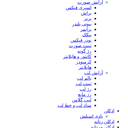
آرایش صورت
اسپری فیکس
براش
برنز
بیوتی بلندر
پرایمر
پنکک
پودر فیکس
تینت صورت
رژ گونه
کانتور و هایلایتر
کرمپودر
هایلایتر
آرایش لب
بالم لب
تینت لب
رژ لب
رژ مایع
لیپ گلاس
مداد لب و خط لب
ادکلن
بادی اسپلش
ادکلن زنانه
ادکلن مردانه