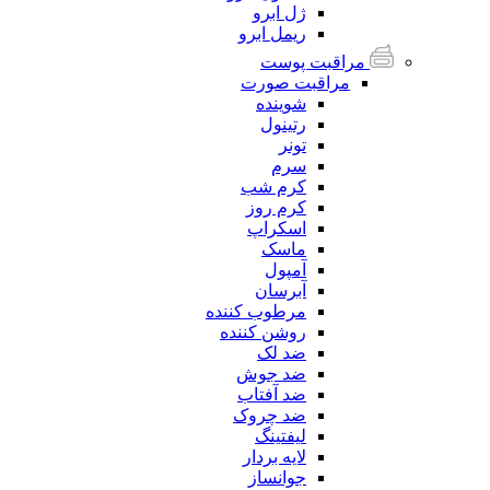
ژل ابرو
ریمل ابرو
مراقبت پوست
مراقبت صورت
شوینده
رتینول
تونر
سرم
کرم شب
کرم روز
اسکراپ
ماسک
آمپول
آبرسان
مرطوب کننده
روشن کننده
ضد لک
ضد جوش
ضد آفتاب
ضد چروک
لیفتینگ
لایه بردار
جوانساز