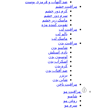
ضد التهاب و قرمزی پوست
مراقبت چشم
کرم دور چشم
سرم دور چشم
ماسک زیر چشم
تقویت کننده مژه
مراقبت لب
بالم لب
ماسک لب
مراقبت بدن
شامپو بدن
بادی اسپلش
لوسیون بدن
اسکراپ بدن
کره بدن
ضد آفتاب بدن
برنزر
شاین بدن
مراقبت ناخن
مراقبت مو
شامپو
روغن مو
سرم مو