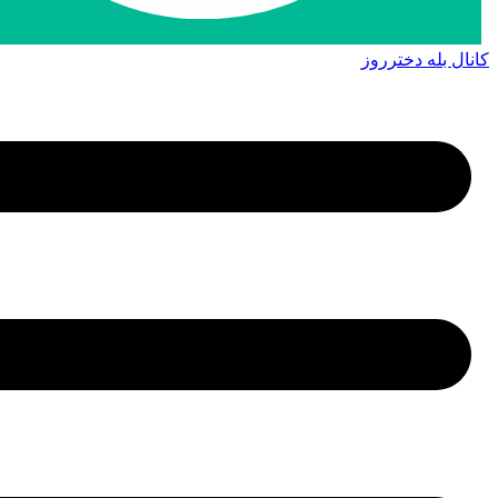
کانال بله دخترروز