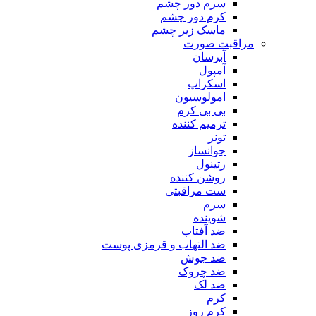
سرم دور چشم
کرم دور چشم
ماسک زیر چشم
مراقبت صورت
آبرسان
آمپول
اسکراپ
امولوسیون
بی بی کرم
ترمیم کننده
تونر
جوانساز
رتینول
روشن کننده
ست مراقبتی
سرم
شوینده
ضد آفتاب
ضد التهاب و قرمزی پوست
‌ضد جوش
ضد چروک
ضد لک
کرم
کرم روز