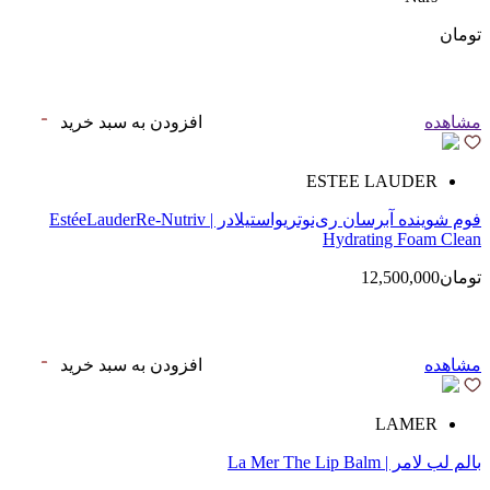
تومان
مشاهده
افزودن به سبد خرید
ESTEE LAUDER
فوم شوینده آبرسان ری‌نوتریواستیلادر | EstéeLauderRe-Nutriv
Hydrating Foam Clean
تومان12,500,000
مشاهده
افزودن به سبد خرید
LAMER
بالم لب لامر | La Mer The Lip Balm