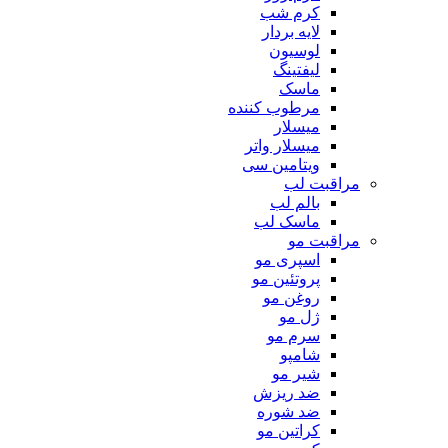
کرم شب
لایه بردار
لوسیون
لیفتینگ
ماسک
مرطوب کننده
میسلار
میسلار واتر
ویتامین سی
مراقبت لب
بالم لب
ماسک لب
مراقبت مو
اسپری مو
پروتئین مو
روغن مو
ژل مو
سرم مو
شامپو
شیر مو
ضد ریزش
ضد شوره
کراتین مو