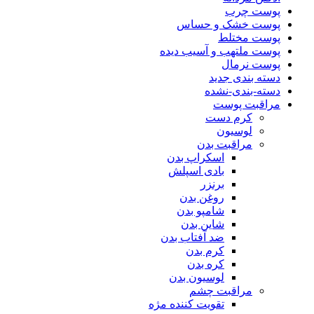
پوست چرب
پوست خشک و حساس
پوست مختلط
پوست ملتهب و آسیب دیده
پوست نرمال
دسته بندی جدید
دسته-بندی-نشده
مراقبت پوست
کرم دست
لوسیون
مراقبت بدن
اسکراپ بدن
بادی اسپلش
برنزر
روغن بدن
شامپو بدن
شاین بدن
ضد آفتاب بدن
کرم بدن
کره بدن
لوسیون بدن
مراقبت چشم
تقویت کننده مژه