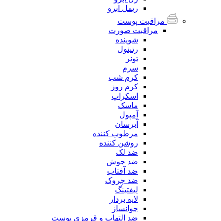
ریمل ابرو
مراقبت پوست
مراقبت صورت
شوینده
رتینول
تونر
سرم
کرم شب
کرم روز
اسکراپ
ماسک
آمپول
آبرسان
مرطوب کننده
روشن کننده
ضد لک
ضد جوش
ضد آفتاب
ضد چروک
لیفتینگ
لایه بردار
جوانساز
ضد التهاب و قرمزی پوست