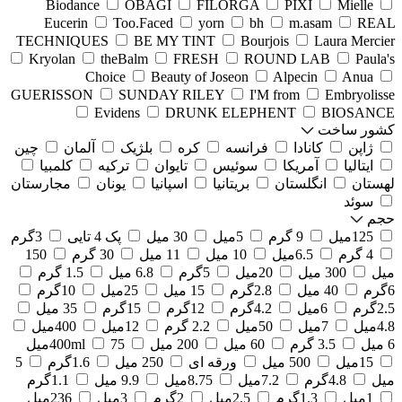
Biodance
OBAGI
FILORGA
PIXI
Mielle
Eucerin
Too.Faced
yorn
bh
m.asam
REAL
TECHNIQUES
BE MY TINT
Bourjois
Laura Mercier
Kryolan
theBalm
FRESH
ROUND LAB
Paula's
Choice
Beauty of Joseon
Alpecin
Anua
GUERISSON
SUNDAY RILEY
I'M from
Embryolisse
Evidens
DRUNK ELEPHENT
BIOSANCE
کشور ساخت
ژاپن
کانادا
فرانسه
کره
بلژیک
آلمان
چین
ایتالیا
آمریکا
سوئیس
تایوان
ترکیه
کلمبیا
لهستان
انگلستان
بریتانیا
اسپانیا
یونان
مجارستان
سوئد
حجم
125میل
9 گرم
5میل
30 میل
پک 4 تایی
3گرم
4 گرم
6.5میل
10 میل
11 میل
30 گرم
150
میل
300 میل
20میل
5گرم
6.8 میل
1.5 گرم
6گرم
40 میل
2.8گرم
15 میل
25میل
10گرم
2.5گرم
6میل
4.2گرم
12گرم
15گرم
35 میل
4.8میل
7میل
50میل
2.2 گرم
12میل
400میل
6 میل
3.5 گرم
60 میل
200 میل
75میل
400ml
15میل
500 میل
ورقه ای
250 میل
1.6گرم
5
میل
4.8گرم
7.2میل
8.75میل
9.9 میل
1.1گرم
1میل
1.3گرم
2.5میل
2گرم
3میل
236میل