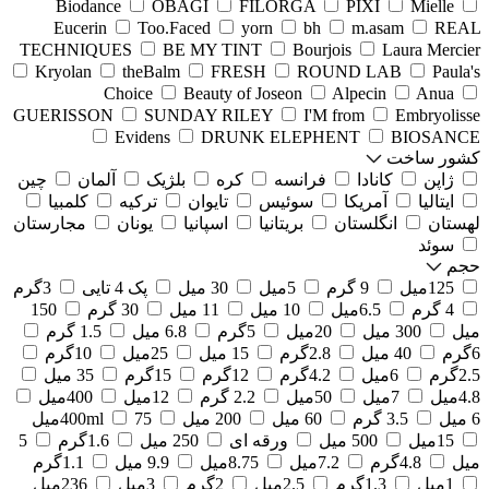
Biodance
OBAGI
FILORGA
PIXI
Mielle
Eucerin
Too.Faced
yorn
bh
m.asam
REAL
TECHNIQUES
BE MY TINT
Bourjois
Laura Mercier
Kryolan
theBalm
FRESH
ROUND LAB
Paula's
Choice
Beauty of Joseon
Alpecin
Anua
GUERISSON
SUNDAY RILEY
I'M from
Embryolisse
Evidens
DRUNK ELEPHENT
BIOSANCE
کشور ساخت
ژاپن
کانادا
فرانسه
کره
بلژیک
آلمان
چین
ایتالیا
آمریکا
سوئیس
تایوان
ترکیه
کلمبیا
لهستان
انگلستان
بریتانیا
اسپانیا
یونان
مجارستان
سوئد
حجم
125میل
9 گرم
5میل
30 میل
پک 4 تایی
3گرم
4 گرم
6.5میل
10 میل
11 میل
30 گرم
150
میل
300 میل
20میل
5گرم
6.8 میل
1.5 گرم
6گرم
40 میل
2.8گرم
15 میل
25میل
10گرم
2.5گرم
6میل
4.2گرم
12گرم
15گرم
35 میل
4.8میل
7میل
50میل
2.2 گرم
12میل
400میل
6 میل
3.5 گرم
60 میل
200 میل
75میل
400ml
15میل
500 میل
ورقه ای
250 میل
1.6گرم
5
میل
4.8گرم
7.2میل
8.75میل
9.9 میل
1.1گرم
1میل
1.3گرم
2.5میل
2گرم
3میل
236میل