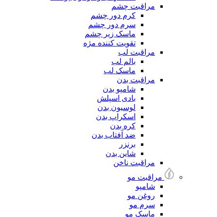
مراقبت چشم
کرم دور چشم
سرم دور چشم
ماسک زیر چشم
تقویت کننده مژه
مراقبت لب
بالم لب
ماسک لب
مراقبت بدن
شامپو بدن
بادی اسپلش
لوسیون بدن
اسکراپ بدن
کره بدن
ضد آفتاب بدن
برنزر
شاین بدن
مراقبت ناخن
مراقبت مو
شامپو
روغن مو
سرم مو
ماسک مو