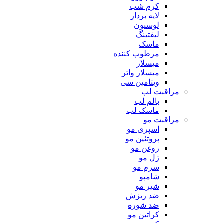
کرم شب
لایه بردار
لوسیون
لیفتینگ
ماسک
مرطوب کننده
میسلار
میسلار واتر
ویتامین سی
مراقبت لب
بالم لب
ماسک لب
مراقبت مو
اسپری مو
پروتئین مو
روغن مو
ژل مو
سرم مو
شامپو
شیر مو
ضد ریزش
ضد شوره
کراتین مو