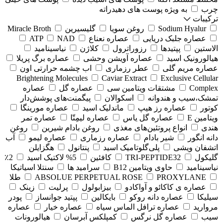
چرب
به ویژه پوست های دهیدراته
ترکیبات
Sodium Hyalur
روغن سویا
گلیسیرین
Miracle Broth
عصاره جلبک دریایی
عصاره نعناع
NAD
ATP
الاستین
پپتیدها
رزوراترول
کلاژن
⁠نیاسینامید
هیالورونیک اسید
عصاره آویشن وحشی
عصاره برگ پریلا
عصاره مریم گلی
عطر رزماری
اب چشمه حرارتی اون
Brightening Molecules
Caviar Extract
Exclusive Cellular
Complex
مشتقات ویتامین سی
عصاره گل
عصاره
تمشک،سیب و هندوانه
اسکوالان
پیگمنت‌های پوشش‌دار
کوتور
عصاره رز هیپ
ماندلیک اسید
عصاره مورینگا
ویتامین E
عصاره گل یاس
عصاره لیمِتّا
عصاره تمر
هندی
انواع پروتئین‌های مغذی
روغن بادام شیرین
روغن
دانه انگور
شیر بادام
عصاره رزماری
عصاره لیمو
آب
اتشفان ویشی
پلی‌گلوتامیک اسید
پنتانول
هگزایلن
گلیکول
TRI-PEPTIDE32
کافئین
5% لاکتیک اسید
2٪
نیاسینامید
حاوی ویتامین B12
سرامید ها
سنتلا اسیاتیکا
PROXYLANE
ABSOLUE PERPETUAL ROSE
طلا
عصاره ی کاکائو و آواکادو
بیزابولول
پرلیت
زینک
سیلیکا
عصاره دانه روکو
بایکالین
پپتید جوانساز
پودر
مروارید
عصاره ترافل الماس سیاه
عصاره خیار
عصاره
سیب
عصاره گل نرگس
کمپلکس آبرسان
هیالورونات