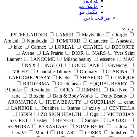
کرم مو
ماسک مو
مکمل مو
مراقبت ناخن
برند
ESTEE LAUDER
LAMER
Maybelline
Giorgio
Armani
Numbuzin
TOMFORD
Character
Anastasia
kiko
Carmex
LOREAL
CHANEL
DECORTÉ
Avene
LA Prairie
DIOR
NARS
Yves Saint
Laurent
LANCOME
Milano beauty
essence
MAC
NYX
INGLOT
LOCCITANE
Givenchy
VICHY
Charlotte Tillbury
Ordinary
CLARINS
LAROCHE-POSAY
Kiehls
SHISEIDO
CLINIQUE
BIODERMA
Cle de peau
EQQUAL BERRY
P.Louise
Revolution
OFRA
RIMMEL
Ben Nye
tarte
Bioxcin
Bath & Body Works
Fenty Beauty
AROMATICA
HUDA BEAUTY
GUERLIAN
cantu
LANEIGE
Dr.althea
Isntree
axis-y
CENTELLA
ISDIN
ZO SKIN HEALTH
Ogx
VICTORIA’S
SECRET
sisley
BENEFIT
Simple
L.A GIRL
SEPHORA
KERASTASE
SOME BY MI
Isadora
CeraVe
Murad
DR.JART
COSRX
Innisfree