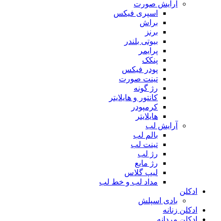
آرایش صورت
اسپری فیکس
براش
برنز
بیوتی بلندر
پرایمر
پنکک
پودر فیکس
تینت صورت
رژ گونه
کانتور و هایلایتر
کرمپودر
هایلایتر
آرایش لب
بالم لب
تینت لب
رژ لب
رژ مایع
لیپ گلاس
مداد لب و خط لب
ادکلن
بادی اسپلش
ادکلن زنانه
ادکلن مردانه