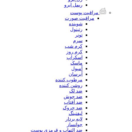
ریمل ابرو
مراقبت پوست
مراقبت صورت
شوینده
رتینول
تونر
سرم
کرم شب
کرم روز
اسکراپ
ماسک
آمپول
آبرسان
مرطوب کننده
روشن کننده
ضد لک
ضد جوش
ضد آفتاب
ضد چروک
لیفتینگ
لایه بردار
جوانساز
ضد التهاب و قرمزی پوست