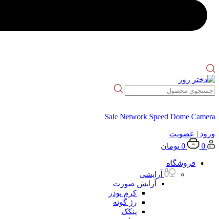
Sale Network Speed Dome Camera
ورود
| عضویت
0
0
تومان
فروشگاه
آرایشی
آرایش صورت
کرم پودر
رژ گونه
پنکک