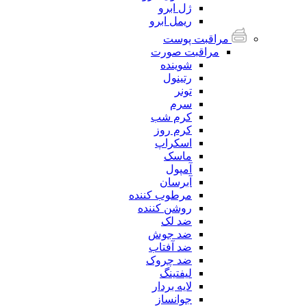
ژل ابرو
ریمل ابرو
مراقبت پوست
مراقبت صورت
شوینده
رتینول
تونر
سرم
کرم شب
کرم روز
اسکراپ
ماسک
آمپول
آبرسان
مرطوب کننده
روشن کننده
ضد لک
ضد جوش
ضد آفتاب
ضد چروک
لیفتینگ
لایه بردار
جوانساز