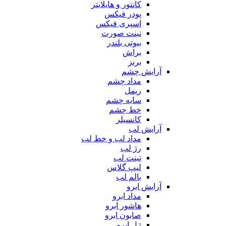
کانتور و هایلایتر
پودر فیکس
اسپری فیکس
تینت صورت
بیوتی بلندر
براش
برنز
آرایش چشم
مداد چشم
ریمل
سایه چشم
خط چشم
کانسیلر
آرایش لب
مداد لب و خط لب
رژ لب
تینت لب
لیپ گلاس
بالم لب
آرایش ابرو
مداد ابرو
هاشور ابرو
صابون ابرو
ژل ابرو