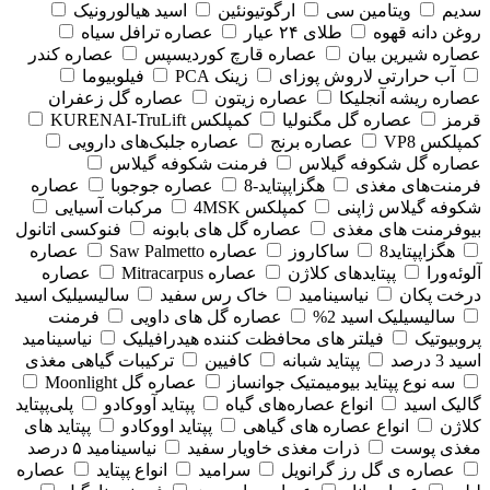
سدیم
ویتامین سی
ارگوتیونئین
اسید هیالورونیک
روغن دانه قهوه
طلای ۲۴ عیار
عصاره ترافل سیاه
عصاره شیرین بیان
عصاره قارچ کوردیسپس
عصاره کندر
آب حرارتی لاروش پوزای
زینک PCA
فیلوبیوما
عصاره ریشه آنجلیکا
عصاره زیتون
عصاره گل زعفران
قرمز
عصاره گل مگنولیا
کمپلکس KURENAI-TruLift
کمپلکس VP8
عصاره برنج
عصاره جلبک‌های دارویی
عصاره گل شکوفه گیلاس
فرمنت شکوفه گیلاس
فرمنت‌های مغذی
هگزاپپتاید-8
عصاره جوجوبا
عصاره
شکوفه گیلاس ژاپنی
کمپلکس 4MSK
مرکبات آسیایی
بیوفرمنت های مغذی
عصاره گل های بابونه
فنوکسی اتانول
هگزاپپتاید8
ساکاروز
عصاره Saw Palmetto
عصاره
آلوئه‌ورا
پپتایدهای کلاژن
عصاره Mitracarpus
عصاره
درخت پکان
نیاسینامید
خاک رس سفید
سالیسیلیک اسید
سالیسیلیک اسید 2%
عصاره گل های داویی
فرمنت
پروبیوتیک
فیلتر های محافظت کننده هیدرافیلیک
نیاسینامید
اسید 3 درصد
پپتاید شبانه
کافیین
ترکیبات گیاهی مغذی
سه نوع پپتاید بیومیمتیک جوانساز
عصاره گل Moonlight
گالیک اسید
انواع عصاره‌های گیاه
پپتاید آووکادو
پلی‌پپتاید
کلاژن
انواع عصاره های گیاهی
پپتاید اووکادو
پپتاید های
مغذی پوست
ذرات مغذی خاویار سفید
نیاسینامید ۵ درصد
عصاره ی گل رز گرانویل
سرامید
انواع پپتاید
عصاره