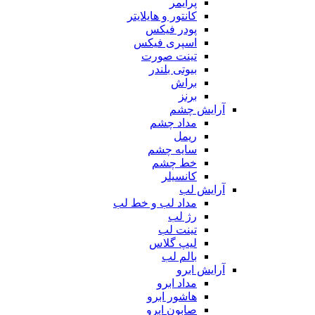
پرایمر
کانتور و هایلایتر
پودر فیکس
اسپری فیکس
تینت صورت
بیوتی بلندر
براش
برنز
آرایش چشم
مداد چشم
ریمل
سایه چشم
خط چشم
کانسیلر
آرایش لب
مداد لب و خط لب
رژ لب
تینت لب
لیپ گلاس
بالم لب
آرایش ابرو
مداد ابرو
هاشور ابرو
صابون ابرو