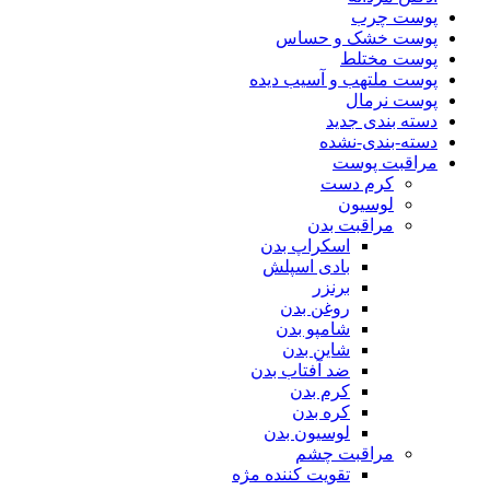
پوست چرب
پوست خشک و حساس
پوست مختلط
پوست ملتهب و آسیب دیده
پوست نرمال
دسته بندی جدید
دسته-بندی-نشده
مراقبت پوست
کرم دست
لوسیون
مراقبت بدن
اسکراپ بدن
بادی اسپلش
برنزر
روغن بدن
شامپو بدن
شاین بدن
ضد آفتاب بدن
کرم بدن
کره بدن
لوسیون بدن
مراقبت چشم
تقویت کننده مژه