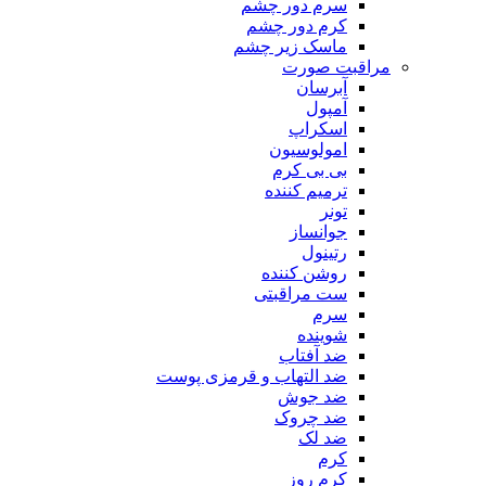
سرم دور چشم
کرم دور چشم
ماسک زیر چشم
مراقبت صورت
آبرسان
آمپول
اسکراپ
امولوسیون
بی بی کرم
ترمیم کننده
تونر
جوانساز
رتینول
روشن کننده
ست مراقبتی
سرم
شوینده
ضد آفتاب
ضد التهاب و قرمزی پوست
‌ضد جوش
ضد چروک
ضد لک
کرم
کرم روز