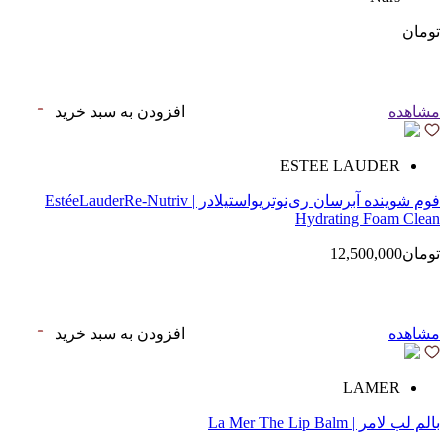
تومان
مشاهده
افزودن به سبد خرید
ESTEE LAUDER
فوم شوینده آبرسان ری‌نوتریواستیلادر | EstéeLauderRe-Nutriv
Hydrating Foam Clean
تومان12,500,000
مشاهده
افزودن به سبد خرید
LAMER
بالم لب لامر | La Mer The Lip Balm