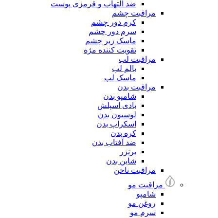
ضد التهاب و قرمزی پوست
مراقبت چشم
کرم دور چشم
سرم دور چشم
ماسک زیر چشم
تقویت کننده مژه
مراقبت لب
بالم لب
ماسک لب
مراقبت بدن
شامپو بدن
بادی اسپلش
لوسیون بدن
اسکراپ بدن
کره بدن
ضد آفتاب بدن
برنزر
شاین بدن
مراقبت ناخن
مراقبت مو
شامپو
روغن مو
سرم مو