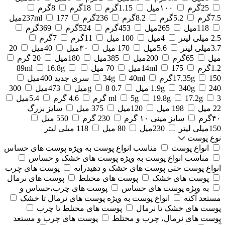
25گرم
۱۰۰میل
1.15گرم
18گرم
8گرم
7.5گرم
5.2گرم
8.2گرم
236گرم
177میل
237ml
118میل
265میل
453گرم
524گرم
369گرم
2.5 میلی لیتر
4میل
100 میل
11گرم
7گرم
3.7میلی لیتر
5.6میل
170 میل
۳۰میل
40میل
20
میل
65گرم
200میل
385میل
180میل
20 گرم
1.2گرم
175میل
14ml
70 میل
16.8g
89ml
150گرم
17.35g
40ml
34g
سری جدید 400میل
240 میل
340g
1.9g
0.7 g
8میل
473میل
300
3 گرم
17.2g
19.8g
5g
ml
4.6 گرم
5.4میل
22 میل
198 میل
120میل
375 میل
سایز بزرگ
۴۰گرم
سایز مینی ۱۰ گرم
230 گرم
550 میل
150میلی لیتر
230میل
80 میل
118 میلی لیتر
نوع پوست
انواع پوست
مناسب انواع پوست به ویژه پوست های حساس
مناسب انواع پوست به ویژه پوست های خشک و حساس
انواع پوست حتی پوست های خشک و دهیدراته
پوست های چرب
پوست های خشک
پوست های مختلط
پوست های نرمال
به ویژه پوست های حساس
پوست های چرب،حساس و
مستعد آکنه
انواع پوست به ویژه پوست های نرمال تا خشک
پوست های خشک تا نرمال
پوست های مختلط تا چرب
پوست های نرمال، چرب و مختلط
پوست های چرب و مستعد