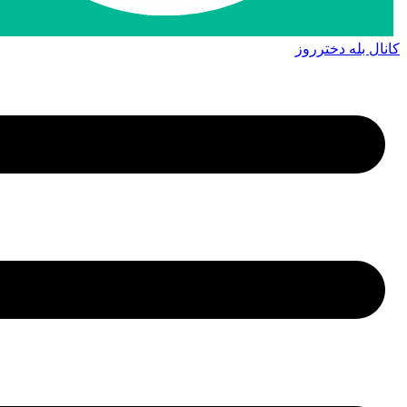
کانال بله دخترروز