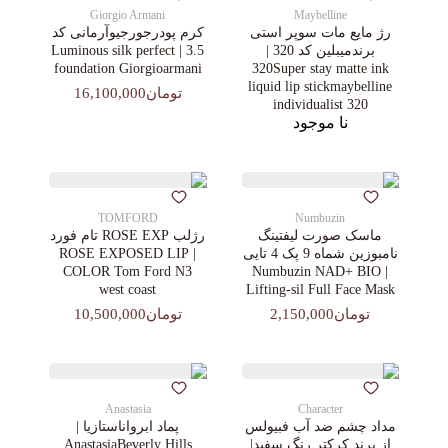
Giorgio Armani
Maybelline
رژ مایع مات سوپر استی‌
کرم پودرجورجیوآرمانی کد
برندمیبلین کد 320 |
3.5 | Luminous silk perfect
foundation Giorgioarmani
320Super stay matte ink
liquid lip stickmaybelline
تومان16,100,000
individualist 320
نا موجود
TOMFORD
Numbuzin
ماسک صورت لیفتینگ
رژلب ROSE EXP تام فورد
نامبوزین شماه 9 پک 4 تایی
| ROSE EXPOSED LIP
COLOR Tom Ford N3
| Numbuzin NAD+ BIO
west coast
Lifting-sil Full Face Mask
تومان2,150,000
تومان10,500,000
Anastasia
Character
مداد چشم ضد آب فبیولس
پماد ابرواناستازیا |
از برند کرکتر رنگ سفید|
AnastasiaBeverly Hills