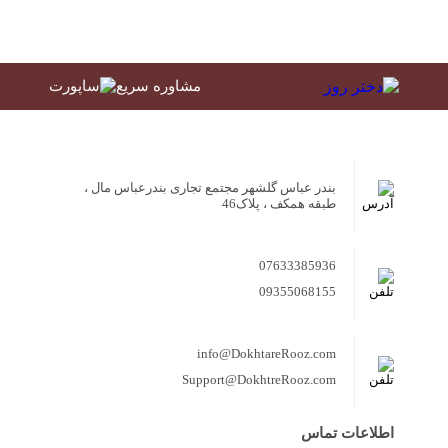
مشاوره سریع
بندر عباس گلشهر مجتمع تجاری بندرعباس مال ،
طبقه همکف ، پلاک46
07633385936
09355068155
info@DokhtareRooz.com
Support@DokhtreRooz.com
اطلاعات تماس