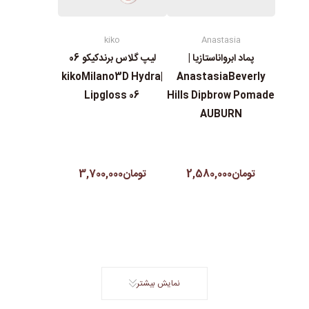
kiko
Anastasia
پماد ابرواناستازیا |
لیپ گلاس‌ برندکیکو 06
|kikoMilano3D Hydra
AnastasiaBeverly
Lipgloss 06
Hills Dipbrow Pomade
AUBURN
تومان2,580,000
تومان3,700,000
نمایش بیشتر