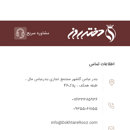
مشاوره سریع
اطلاعات تماس
بندر عباس گلشهر مجتمع تجاری بندرعباس مال ،
طبقه همکف ، پلاک46
07633385936
09355068155
info@DokhtareRooz.com