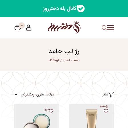
کانال بله دخترروز
0
رژ لب جامد
صفحه اصلی
/
فروشگاه
فیلتر