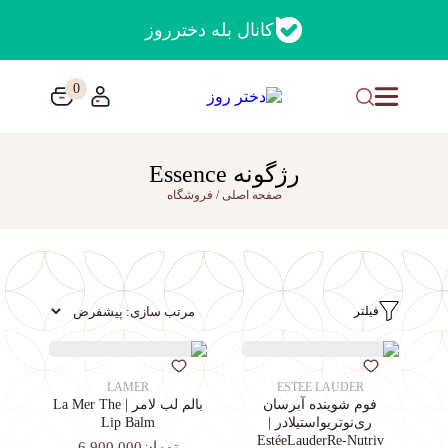
کانال بله دخترروز
0
رژگونه Essence
صفحه اصلی
/
فروشگاه
فیلتر
LAMER
ESTEE LAUDER
فوم شوینده آبرسان
بالم لب لامر | La Mer The
ری‌نوتریواستیلادر |
Lip Balm
EstéeLauderRe-Nutriv
تومان6,900,000