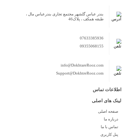
بندر عباس گلشهر مجتمع تجاری بندرعباس مال ،
طبقه همکف ، پلاک46
07633385936
09355068155
info@DokhtareRooz.com
Support@DokhtreRooz.com
اطلاعات تماس
لینک های اصلی
صفحه اصلی
درباره ما
تماس با ما
پنل کاربری