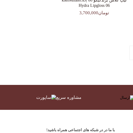
لیپ گلاس‌ برندکیکو 06 |kikoMilano3D
Hydra Lipgloss 06
تومان3,700,000
مشاوره سریع
با ما در در شبکه های اجتماعی همراه باشید!