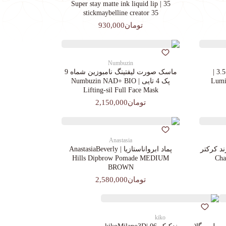
35 | Super stay matte ink liquid lip
stickmaybelline creator 35
تومان930,000
Numbuzin
کرم پودرجورجیوآرمانی کد 3.5 |
ماسک صورت لیفتینگ نامبوزین شماه 9
Lumin
پک 4 تایی | Numbuzin NAD+ BIO
Lifting-sil Full Face Mask
تومان2,150,000
Anastasia
د کرکتر
پماد ابرواناستازیا | AnastasiaBeverly
Chara
Hills Dipbrow Pomade MEDIUM
BROWN
تومان2,580,000
kiko