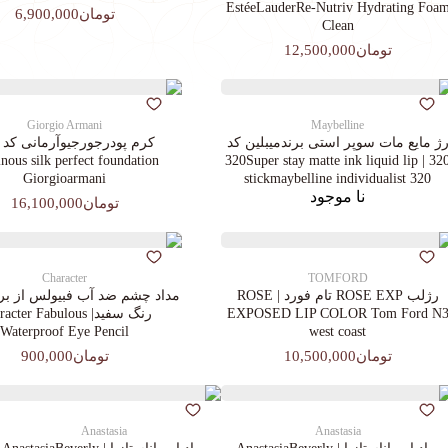
EstéeLauderRe-Nutriv Hydrating Foa
تومان6,900,000
Clean
تومان12,500,000
Giorgio Armani
Maybelline
ژ مایع مات سوپر استی‌ برندمیبلین کد
ous silk perfect foundation
320 | 320Super stay matte ink liquid lip
Giorgioarmani
stickmaybelline individualist 320
نا موجود
تومان16,100,000
Character
TOMFORD
رژلب ROSE EXP تام فورد | ROSE
مداد چشم ضد آب فبیولس از برن
EXPOSED LIP COLOR Tom Ford N
رنگ سفید| cter Fabulous
Waterproof Eye Pencil
west coast
تومان10,500,000
تومان900,000
Anastasia
Anastasia