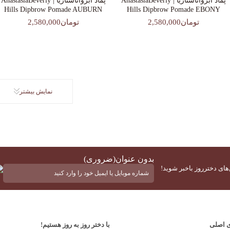
پماد ابرواناستازیا | AnastasiaBeverly
پماد ابرواناستازیا | AnastasiaBeverly
Hills Dipbrow Pomade AUBURN
Hills Dipbrow Pomade EBONY
تومان2,580,000
تومان2,580,000
نمایش بیشتر
بدون عنوان
(ضروری)
‌های دخترروز باخبر شوید!
ی اصلی
با دختر روز به روز هستیم!