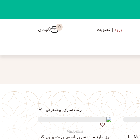
0
0
تومان
ورود
| عضویت
Maybelline
رژ مایع مات سوپر استی‌ برندمیبلین کد