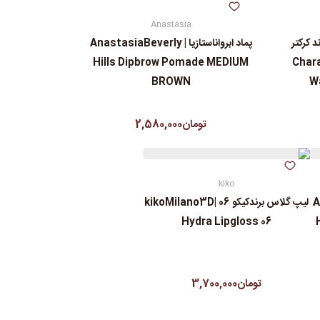
Anastasia
 کرکتر
پماد ابرواناستازیا | AnastasiaBeverly
Charact
Hills Dipbrow Pomade MEDIUM
BROWN
Wa
تومان2,580,000
kiko
An
لیپ گلاس‌ برندکیکو 06 |kikoMilano3D
Hydra Lipgloss 06
تومان3,700,000