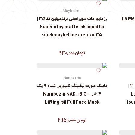
Maybelline
رژ مایع مات سوپر استی‌ برندمیبلین کد 35 |
Super stay matte ink liquid lip
stickmaybelline creator 35
تومان930,000
Numbuzin
کرم پودرجورجیوآرمانی کد 3.5 |
ماسک صورت لیفتینگ نامبوزین شماه 9 پک
L
4 تایی | Numbuzin NAD+ BIO
Lifting-sil Full Face Mask
fou
تومان2,150,000