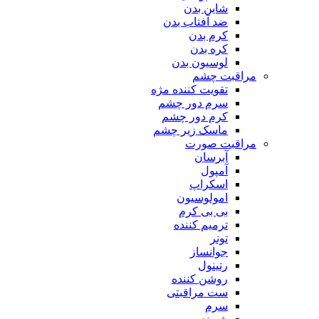
شاین بدن
ضد آفتاب بدن
کرم بدن
کره بدن
لوسیون بدن
مراقبت چشم
تقویت کننده مژه
سرم دور چشم
کرم دور چشم
ماسک زیر چشم
مراقبت صورت
آبرسان
آمپول
اسکراپ
امولوسیون
بی بی کرم
ترمیم کننده
تونر
جوانساز
رتینول
روشن کننده
ست مراقبتی
سرم