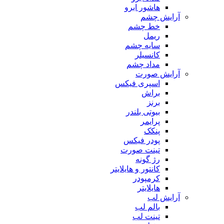
هاشور ابرو
آرایش چشم
خط چشم
ریمل
سایه چشم
کانسیلر
مداد چشم
آرایش صورت
اسپری فیکس
براش
برنز
بیوتی بلندر
پرایمر
پنکک
پودر فیکس
تینت صورت
رژ گونه
کانتور و هایلایتر
کرمپودر
هایلایتر
آرایش لب
بالم لب
تینت لب