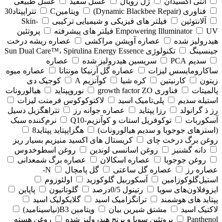
آنتی اکسیدان
ژل رویال
عسل سفید
عسل طبیعی
فناوری (‏Dynamic Blackbee Repair)
ویتامینC
تتراپپتاد30
آلانتوئین
فیلتر های فیزیکی و شیمیایی ترکیبی
Skin-
UV فیلتر های پیشرفته
Empowering Illuminator
پروتئین
هیدرولیز شده
عصاره آویشن مراکشی
عصاره ریشه درخت
جینسینگ
تکنولوژی Sun Dual Care™، Spirulina Energy Essence
سدیم PCA
سریسین هیدرولیز شده
عصاره
ساکارومایسس لیزات
عصاره گل آرنیکا مونتانا
عصاره میوه
زیتون
کارنیتین
کره شیا
کوآنزیم A
کوجیک دی
پالمیتات
فناوری growth factor ZO
نوروپپتاید
هیالورونات
استیله سدیم
پلی‌تامیک اسید
لاکتوکوکوس فرمنت لیزات
رز ذ گرانولد
رزا پپتاید
عصاره جوانه رز
تتراهگزیل دسیل
آسکوربات
توکوفریل استات و کوآنزیم-Q10
نرم‌کننده سبک
(استرهای جوجوبا و سدیم هیالورونات)
هگزاپپتاید پپتاید8
روغن برگ درخت چای
کریستال های اکسید منیزیم بسیار ریز
دانه گشنیز
روغن اسانسی لوندین
روغن اسطوخدوس
روغن جوجوبا
عصاره اسکالان
عصاره برگ شمعدانی
عصاره رز
عصاره گل ساعتی
گل پامچال
N-
استیل‌گلوکوزامین
آسکوربیل گلوکوزید
اولئوزوم
ایزوفلاون‌های سویا
رتینول 0/5درصد
گلوتاتیون
پاپاین
پپتاید های هوشمند
ترانگزامیک اسید
گلایکولیک اسید
لاکتیک اسید
مشتق شیرین بیان
ویتامین B3(نیاسینامید)
Panthenol
پروتئین سویا و برنج هیدرولیز شده
روغن هسته