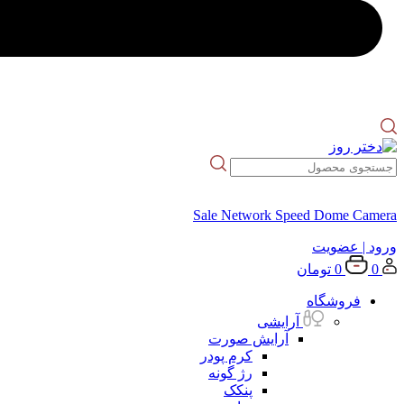
Sale Network Speed Dome Camera
ورود
| عضویت
0
0
تومان
فروشگاه
آرایشی
آرایش صورت
کرم پودر
رژ گونه
پنکک