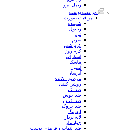
ریمل ابرو
مراقبت پوست
مراقبت صورت
شوینده
رتینول
تونر
سرم
کرم شب
کرم روز
اسکراپ
ماسک
آمپول
آبرسان
مرطوب کننده
روشن کننده
ضد لک
ضد جوش
ضد آفتاب
ضد چروک
لیفتینگ
لایه بردار
جوانساز
ضد التهاب و قرمزی پوست