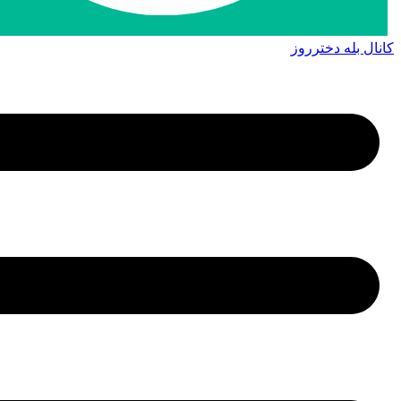
کانال بله دخترروز