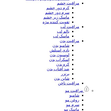
مراقبت چشم
کرم دور چشم
سرم دور چشم
ماسک زیر چشم
تقویت کننده مژه
مراقبت لب
بالم لب
ماسک لب
مراقبت بدن
شامپو بدن
بادی اسپلش
لوسیون بدن
اسکراپ بدن
کره بدن
ضد آفتاب بدن
برنزر
شاین بدن
مراقبت ناخن
مراقبت مو
شامپو
روغن مو
سرم مو
ماسک مو