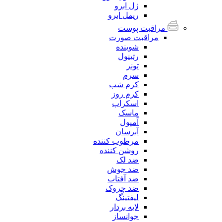
ژل ابرو
ریمل ابرو
مراقبت پوست
مراقبت صورت
شوینده
رتینول
تونر
سرم
کرم شب
کرم روز
اسکراپ
ماسک
آمپول
آبرسان
مرطوب کننده
روشن کننده
ضد لک
ضد جوش
ضد آفتاب
ضد چروک
لیفتینگ
لایه بردار
جوانساز