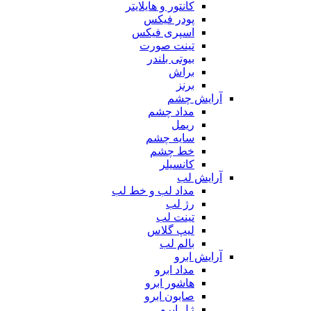
کانتور و هایلایتر
پودر فیکس
اسپری فیکس
تینت صورت
بیوتی بلندر
براش
برنز
آرایش چشم
مداد چشم
ریمل
سایه چشم
خط چشم
کانسیلر
آرایش لب
مداد لب و خط لب
رژ لب
تینت لب
لیپ گلاس
بالم لب
آرایش ابرو
مداد ابرو
هاشور ابرو
صابون ابرو
ژل ابرو