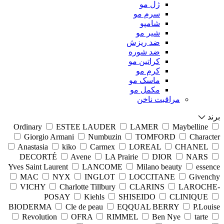
ژل مو
سرم مو
شامپو
شیر مو
ضد ریزش
ضد شوره
کراتین مو
کرم مو
ماسک مو
مکمل مو
مراقبت ناخن
برند
Ordinary
ESTEE LAUDER
LAMER
Maybelline
Giorgio Armani
Numbuzin
TOMFORD
Character
Anastasia
kiko
Carmex
LOREAL
CHANEL
DECORTÉ
Avene
LA Prairie
DIOR
NARS
Yves Saint Laurent
LANCOME
Milano beauty
essence
MAC
NYX
INGLOT
LOCCITANE
Givenchy
VICHY
Charlotte Tillbury
CLARINS
LAROCHE-
POSAY
Kiehls
SHISEIDO
CLINIQUE
BIODERMA
Cle de peau
EQQUAL BERRY
P.Louise
Revolution
OFRA
RIMMEL
Ben Nye
tarte