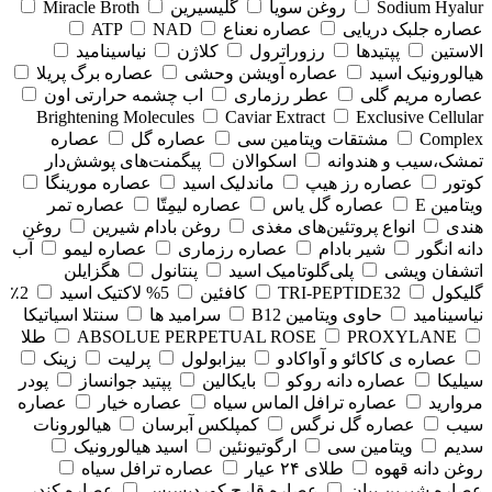
Sodium Hyalur
روغن سویا
گلیسیرین
Miracle Broth
عصاره جلبک دریایی
عصاره نعناع
NAD
ATP
الاستین
پپتیدها
رزوراترول
کلاژن
⁠نیاسینامید
هیالورونیک اسید
عصاره آویشن وحشی
عصاره برگ پریلا
عصاره مریم گلی
عطر رزماری
اب چشمه حرارتی اون
Brightening Molecules
Caviar Extract
Exclusive Cellular
Complex
مشتقات ویتامین سی
عصاره گل
عصاره
تمشک،سیب و هندوانه
اسکوالان
پیگمنت‌های پوشش‌دار
کوتور
عصاره رز هیپ
ماندلیک اسید
عصاره مورینگا
ویتامین E
عصاره گل یاس
عصاره لیمِتّا
عصاره تمر
هندی
انواع پروتئین‌های مغذی
روغن بادام شیرین
روغن
دانه انگور
شیر بادام
عصاره رزماری
عصاره لیمو
آب
اتشفان ویشی
پلی‌گلوتامیک اسید
پنتانول
هگزایلن
گلیکول
TRI-PEPTIDE32
کافئین
5% لاکتیک اسید
2٪
نیاسینامید
حاوی ویتامین B12
سرامید ها
سنتلا اسیاتیکا
PROXYLANE
ABSOLUE PERPETUAL ROSE
طلا
عصاره ی کاکائو و آواکادو
بیزابولول
پرلیت
زینک
سیلیکا
عصاره دانه روکو
بایکالین
پپتید جوانساز
پودر
مروارید
عصاره ترافل الماس سیاه
عصاره خیار
عصاره
سیب
عصاره گل نرگس
کمپلکس آبرسان
هیالورونات
سدیم
ویتامین سی
ارگوتیونئین
اسید هیالورونیک
روغن دانه قهوه
طلای ۲۴ عیار
عصاره ترافل سیاه
عصاره شیرین بیان
عصاره قارچ کوردیسپس
عصاره کندر