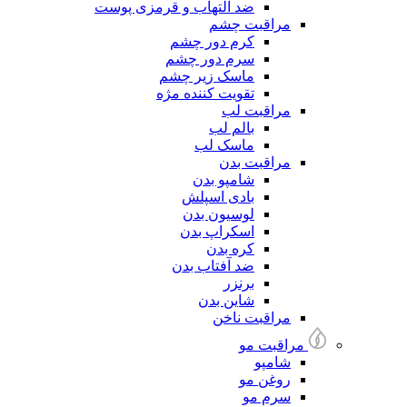
ضد التهاب و قرمزی پوست
مراقبت چشم
کرم دور چشم
سرم دور چشم
ماسک زیر چشم
تقویت کننده مژه
مراقبت لب
بالم لب
ماسک لب
مراقبت بدن
شامپو بدن
بادی اسپلش
لوسیون بدن
اسکراپ بدن
کره بدن
ضد آفتاب بدن
برنزر
شاین بدن
مراقبت ناخن
مراقبت مو
شامپو
روغن مو
سرم مو