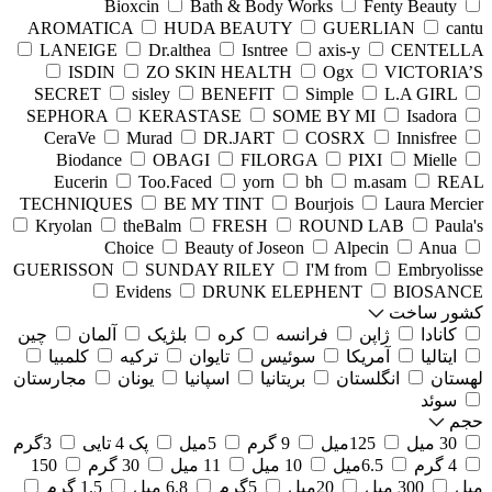
Bioxcin
Bath & Body Works
Fenty Beauty
AROMATICA
HUDA BEAUTY
GUERLIAN
cantu
LANEIGE
Dr.althea
Isntree
axis-y
CENTELLA
ISDIN
ZO SKIN HEALTH
Ogx
VICTORIA’S
SECRET
sisley
BENEFIT
Simple
L.A GIRL
SEPHORA
KERASTASE
SOME BY MI
Isadora
CeraVe
Murad
DR.JART
COSRX
Innisfree
Biodance
OBAGI
FILORGA
PIXI
Mielle
Eucerin
Too.Faced
yorn
bh
m.asam
REAL
TECHNIQUES
BE MY TINT
Bourjois
Laura Mercier
Kryolan
theBalm
FRESH
ROUND LAB
Paula's
Choice
Beauty of Joseon
Alpecin
Anua
GUERISSON
SUNDAY RILEY
I'M from
Embryolisse
Evidens
DRUNK ELEPHENT
BIOSANCE
کشور ساخت
کانادا
ژاپن
فرانسه
کره
بلژیک
آلمان
چین
ایتالیا
آمریکا
سوئیس
تایوان
ترکیه
کلمبیا
لهستان
انگلستان
بریتانیا
اسپانیا
یونان
مجارستان
سوئد
حجم
30 میل
125میل
9 گرم
5میل
پک 4 تایی
3گرم
4 گرم
6.5میل
10 میل
11 میل
30 گرم
150
میل
300 میل
20میل
5گرم
6.8 میل
1.5 گرم