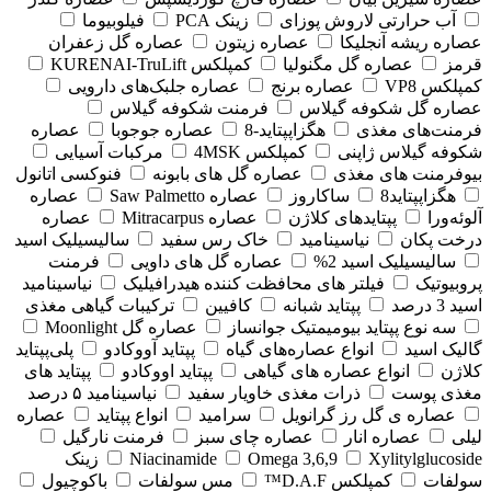
آب حرارتی لاروش پوزای
زینک PCA
فیلوبیوما
عصاره ریشه آنجلیکا
عصاره زیتون
عصاره گل زعفران
قرمز
عصاره گل مگنولیا
کمپلکس KURENAI-TruLift
کمپلکس VP8
عصاره برنج
عصاره جلبک‌های دارویی
عصاره گل شکوفه گیلاس
فرمنت شکوفه گیلاس
فرمنت‌های مغذی
هگزاپپتاید-8
عصاره جوجوبا
عصاره
شکوفه گیلاس ژاپنی
کمپلکس 4MSK
مرکبات آسیایی
بیوفرمنت های مغذی
عصاره گل های بابونه
فنوکسی اتانول
هگزاپپتاید8
ساکاروز
عصاره Saw Palmetto
عصاره
آلوئه‌ورا
پپتایدهای کلاژن
عصاره Mitracarpus
عصاره
درخت پکان
نیاسینامید
خاک رس سفید
سالیسیلیک اسید
سالیسیلیک اسید 2%
عصاره گل های داویی
فرمنت
پروبیوتیک
فیلتر های محافظت کننده هیدرافیلیک
نیاسینامید
اسید 3 درصد
پپتاید شبانه
کافیین
ترکیبات گیاهی مغذی
سه نوع پپتاید بیومیمتیک جوانساز
عصاره گل Moonlight
گالیک اسید
انواع عصاره‌های گیاه
پپتاید آووکادو
پلی‌پپتاید
کلاژن
انواع عصاره های گیاهی
پپتاید اووکادو
پپتاید های
مغذی پوست
ذرات مغذی خاویار سفید
نیاسینامید ۵ درصد
عصاره ی گل رز گرانویل
سرامید
انواع پپتاید
عصاره
لیلی
عصاره انار
عصاره چای سبز
فرمنت نارگیل
Xylitylglucoside
Omega 3,6,9
Niacinamide
زینک
سولفات
کمپلکس D.A.F™
مس سولفات
باکوچیول