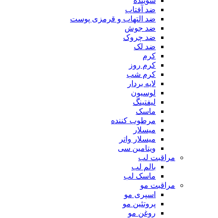
شوینده
ضد آفتاب
ضد التهاب و قرمزی پوست
‌ضد جوش
ضد چروک
ضد لک
کرم
کرم روز
کرم شب
لایه بردار
لوسیون
لیفتینگ
ماسک
مرطوب کننده
میسلار
میسلار واتر
ویتامین سی
مراقبت لب
بالم لب
ماسک لب
مراقبت مو
اسپری مو
پروتئین مو
روغن مو