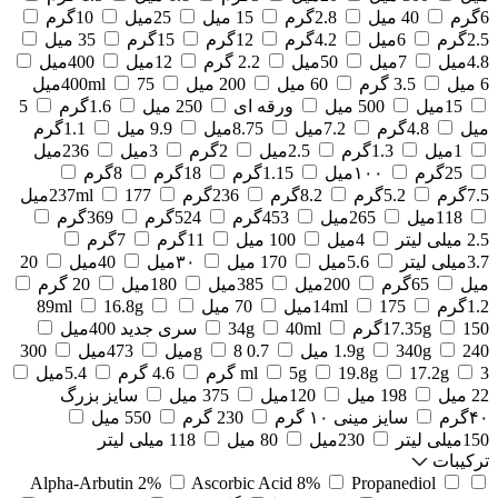
6گرم
40 میل
2.8گرم
15 میل
25میل
10گرم
2.5گرم
6میل
4.2گرم
12گرم
15گرم
35 میل
4.8میل
7میل
50میل
2.2 گرم
12میل
400میل
6 میل
3.5 گرم
60 میل
200 میل
75میل
400ml
15میل
500 میل
ورقه ای
250 میل
1.6گرم
5
میل
4.8گرم
7.2میل
8.75میل
9.9 میل
1.1گرم
1میل
1.3گرم
2.5میل
2گرم
3میل
236میل
25گرم
۱۰۰میل
1.15گرم
18گرم
8گرم
7.5گرم
5.2گرم
8.2گرم
236گرم
177میل
237ml
118میل
265میل
453گرم
524گرم
369گرم
2.5 میلی لیتر
4میل
100 میل
11گرم
7گرم
3.7میلی لیتر
5.6میل
170 میل
۳۰میل
40میل
20
میل
65گرم
200میل
385میل
180میل
20 گرم
1.2گرم
175میل
14ml
70 میل
16.8g
89ml
150گرم
17.35g
40ml
34g
سری جدید 400میل
240 میل
340g
1.9g
0.7 g
8میل
473میل
300
3 گرم
17.2g
19.8g
5g
ml
4.6 گرم
5.4میل
22 میل
198 میل
120میل
375 میل
سایز بزرگ
۴۰گرم
سایز مینی ۱۰ گرم
230 گرم
550 میل
150میلی لیتر
230میل
80 میل
118 میلی لیتر
ترکیبات
Alpha-Arbutin 2%
Ascorbic Acid 8%
Propanediol