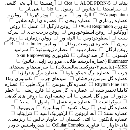
پپتاید
5-Cica
ALOE PDRN
آرتمیستا
آب یخی گلشی
سرامیدها
هیاتوین
رتینول
bio
شی‌باتر
Aquagenium™
آلوئه ورا
بیوتین
پودر کهربا
روغن و
عصاره رزماری
عصاره ریحان
عصاره ی ارکید طلایی
فناوری Cell Respiration™
روغن نارگیل
عسل
روغن
آووکادو
روغن اسطوخودوس
روغن درخت چای
سرکه
سیب
اسطوخودوس
الوئه ورا
روغن رزماری
روغن
زیتون
عصاره ی پوست پرتقال
ویتامین B
shea butter
روغن آرگان
عصاره پنبه
عصاره ژیپسوفیلا
سرامید
کپسولی
گل صد تومانی
تکنولوژی Skin-Empowering
Illuminator (عصاره ابریشم طلایی، مروارید ژاپنی، تیانین)
4MSK (پتاسیم ۴‑مِتوکسی‌سالیسیلات)
سرامیدها و اسیدهای
چرب
عصاره برگ جینکو بیلوبا
عصاره برگ هیدرانژیا
عصاره گل سوسن درخشان
اسیدهای چرب
تکنولوژی Day
Rhythm Fine‑Tun
عصاره گل سوسن
برگ قلبی
عصاره
کاملیا تخمیر شده
عصاره ی گل سرخ
قارچ ریشی
عطر
جادور
موم گل یاسمن
آب چشمه اون
روغن های گیاهی
سوکرالفیت
عصاره موم عسل
پانتول
سنتلا
عصاره گل لوندر
زینک اکسید
ویتامینE
پروبیوتیک
عصاره سنتلا
آلفا اربوتین
ازکوربیک اسید
تتراپپتاید
عصاره پلانگتون
انتی اکسیدان
خاویار خالص
ریزمغذی
های خاویار
فناوری Cellular Complex
هیدرواسنس خاویار