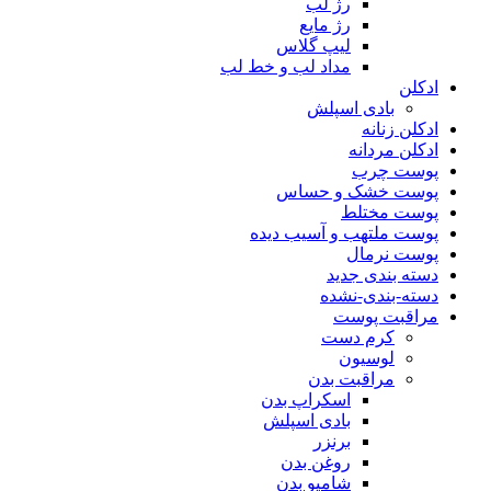
رژ لب
رژ مایع
لیپ گلاس
مداد لب و خط لب
ادکلن
بادی اسپلش
ادکلن زنانه
ادکلن مردانه
پوست چرب
پوست خشک و حساس
پوست مختلط
پوست ملتهب و آسیب دیده
پوست نرمال
دسته بندی جدید
دسته-بندی-نشده
مراقبت پوست
کرم دست
لوسیون
مراقبت بدن
اسکراپ بدن
بادی اسپلش
برنزر
روغن بدن
شامپو بدن