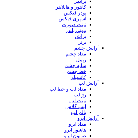
پرایمر
کانتور و هایلایتر
پودر فیکس
اسپری فیکس
تینت صورت
بیوتی بلندر
براش
برنز
آرایش چشم
مداد چشم
ریمل
سایه چشم
خط چشم
کانسیلر
آرایش لب
مداد لب و خط لب
رژ لب
تینت لب
لیپ گلاس
بالم لب
آرایش ابرو
مداد ابرو
هاشور ابرو
صابون ابرو