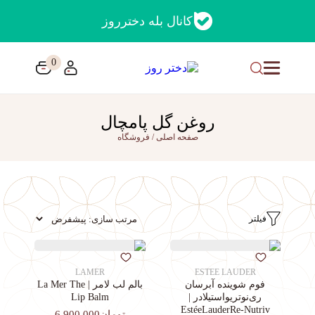
کانال بله دخترروز
0
روغن گل پامچال
صفحه اصلی
/
فروشگاه
فیلتر
LAMER
ESTEE LAUDER
فوم شوینده آبرسان
بالم لب لامر | La Mer The
ری‌نوتریواستیلادر |
Lip Balm
EstéeLauderRe-Nutriv
تومان6,900,000