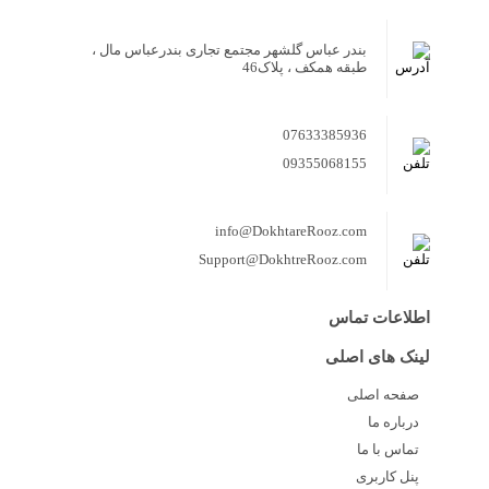
بندر عباس گلشهر مجتمع تجاری بندرعباس مال ،
طبقه همکف ، پلاک46
07633385936
09355068155
info@DokhtareRooz.com
Support@DokhtreRooz.com
اطلاعات تماس
لینک های اصلی
صفحه اصلی
درباره ما
تماس با ما
پنل کاربری