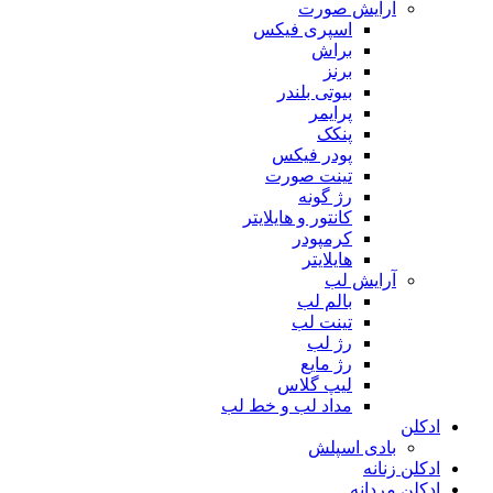
آرایش صورت
اسپری فیکس
براش
برنز
بیوتی بلندر
پرایمر
پنکک
پودر فیکس
تینت صورت
رژ گونه
کانتور و هایلایتر
کرمپودر
هایلایتر
آرایش لب
بالم لب
تینت لب
رژ لب
رژ مایع
لیپ گلاس
مداد لب و خط لب
ادکلن
بادی اسپلش
ادکلن زنانه
ادکلن مردانه