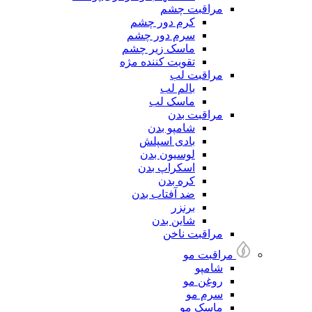
مراقبت چشم
کرم دور چشم
سرم دور چشم
ماسک زیر چشم
تقویت کننده مژه
مراقبت لب
بالم لب
ماسک لب
مراقبت بدن
شامپو بدن
بادی اسپلش
لوسیون بدن
اسکراپ بدن
کره بدن
ضد آفتاب بدن
برنزر
شاین بدن
مراقبت ناخن
مراقبت مو
شامپو
روغن مو
سرم مو
ماسک مو