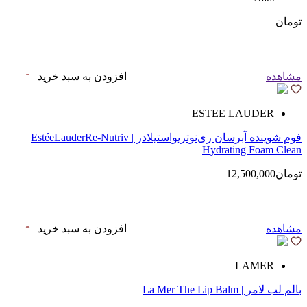
تومان
مشاهده
افزودن به سبد خرید
ESTEE LAUDER
فوم شوینده آبرسان ری‌نوتریواستیلادر | EstéeLauderRe-Nutriv
Hydrating Foam Clean
تومان12,500,000
مشاهده
افزودن به سبد خرید
LAMER
بالم لب لامر | La Mer The Lip Balm