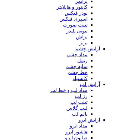
پرایمر
کانتور و هایلایتر
پودر فیکس
اسپری فیکس
تینت صورت
بیوتی بلندر
براش
برنز
آرایش چشم
مداد چشم
ریمل
سایه چشم
خط چشم
کانسیلر
آرایش لب
مداد لب و خط لب
رژ لب
تینت لب
لیپ گلاس
بالم لب
آرایش ابرو
مداد ابرو
هاشور ابرو
صابون ابرو