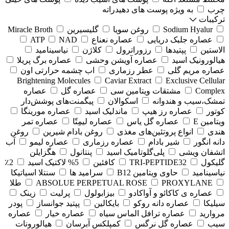
چرب
به ویژه پوست های دهیدراته
ترکیبات
Sodium Hyalur
روغن سویا
گلیسیرین
Miracle Broth
عصاره جلبک دریایی
عصاره نعناع
NAD
ATP
الاستین
پپتیدها
رزوراترول
کلاژن
⁠نیاسینامید
هیالورونیک اسید
عصاره آویشن وحشی
عصاره برگ پریلا
عصاره مریم گلی
عطر رزماری
اب چشمه حرارتی اون
Brightening Molecules
Caviar Extract
Exclusive Cellular
Complex
مشتقات ویتامین سی
عصاره گل
عصاره
تمشک،سیب و هندوانه
اسکوالان
پیگمنت‌های پوشش‌دار
کوتور
عصاره رز هیپ
ماندلیک اسید
عصاره مورینگا
ویتامین E
عصاره گل یاس
عصاره لیمِتّا
عصاره تمر
هندی
انواع پروتئین‌های مغذی
روغن بادام شیرین
روغن
دانه انگور
شیر بادام
عصاره رزماری
عصاره لیمو
آب
اتشفان ویشی
پلی‌گلوتامیک اسید
پنتانول
هگزایلن
گلیکول
TRI-PEPTIDE32
کافئین
5% لاکتیک اسید
2٪
نیاسینامید
حاوی ویتامین B12
سرامید ها
سنتلا اسیاتیکا
PROXYLANE
ABSOLUE PERPETUAL ROSE
طلا
عصاره ی کاکائو و آواکادو
بیزابولول
پرلیت
زینک
سیلیکا
عصاره دانه روکو
بایکالین
پپتید جوانساز
پودر
مروارید
عصاره ترافل الماس سیاه
عصاره خیار
عصاره
سیب
عصاره گل نرگس
کمپلکس آبرسان
هیالورونات