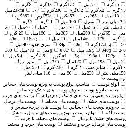
25گرم
۱۰۰میل
1.15گرم
18گرم
8گرم
7.5گرم
5.2گرم
8.2گرم
236گرم
177میل
237ml
118میل
265میل
453گرم
524گرم
369گرم
2.5 میلی لیتر
4میل
100 میل
11گرم
7گرم
3.7میلی لیتر
5.6میل
170 میل
۳۰میل
40میل
20
میل
65گرم
200میل
385میل
180میل
20 گرم
1.2گرم
175میل
14ml
70 میل
16.8g
89ml
150گرم
17.35g
40ml
34g
سری جدید 400میل
240 میل
340g
1.9g
0.7 g
8میل
473میل
300
3 گرم
17.2g
19.8g
5g
ml
4.6 گرم
5.4میل
22 میل
198 میل
120میل
375 میل
سایز بزرگ
۴۰گرم
سایز مینی ۱۰ گرم
230 گرم
550 میل
150میلی لیتر
230میل
80 میل
118 میلی لیتر
نوع پوست
انواع پوست
مناسب انواع پوست به ویژه پوست های حساس
مناسب انواع پوست به ویژه پوست های خشک و حساس
انواع پوست حتی پوست های خشک و دهیدراته
پوست های چرب
پوست های خشک
پوست های مختلط
پوست های نرمال
به ویژه پوست های حساس
پوست های چرب،حساس و
مستعد آکنه
انواع پوست به ویژه پوست های نرمال تا خشک
پوست های خشک تا نرمال
پوست های مختلط تا چرب
پوست های نرمال، چرب و مختلط
پوست های چرب و مستعد