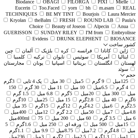
Biodance
OBAGI
FILORGA
PIXI
Mielle
Eucerin
Too.Faced
yorn
bh
m.asam
REAL
TECHNIQUES
BE MY TINT
Bourjois
Laura Mercier
Kryolan
theBalm
FRESH
ROUND LAB
Paula's
Choice
Beauty of Joseon
Alpecin
Anua
GUERISSON
SUNDAY RILEY
I'M from
Embryolisse
Evidens
DRUNK ELEPHENT
BIOSANCE
کشور ساخت
ژاپن
کانادا
فرانسه
کره
بلژیک
آلمان
چین
ایتالیا
آمریکا
سوئیس
تایوان
ترکیه
کلمبیا
لهستان
انگلستان
بریتانیا
اسپانیا
یونان
مجارستان
سوئد
حجم
125میل
9 گرم
5میل
30 میل
پک 4 تایی
3گرم
4 گرم
6.5میل
10 میل
11 میل
30 گرم
150
میل
300 میل
20میل
5گرم
6.8 میل
1.5 گرم
6گرم
40 میل
2.8گرم
15 میل
25میل
10گرم
2.5گرم
6میل
4.2گرم
12گرم
15گرم
35 میل
4.8میل
7میل
50میل
2.2 گرم
12میل
400میل
6 میل
3.5 گرم
60 میل
200 میل
75میل
400ml
15میل
500 میل
ورقه ای
250 میل
1.6گرم
5
میل
4.8گرم
7.2میل
8.75میل
9.9 میل
1.1گرم
1میل
1.3گرم
2.5میل
2گرم
3میل
236میل