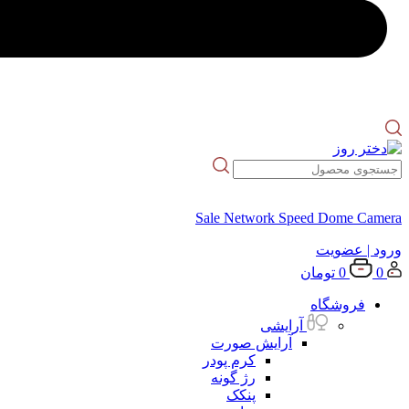
Sale Network Speed Dome Camera
ورود
| عضویت
0
0
تومان
فروشگاه
آرایشی
آرایش صورت
کرم پودر
رژ گونه
پنکک