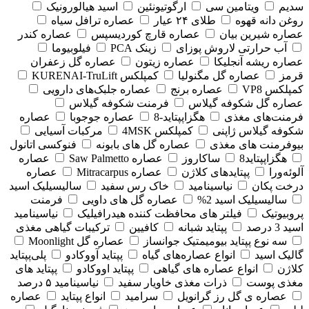
سدیم
ویتامین سی
ارگوتیونئین
اسید هیالورونیک
روغن دانه قهوه
طلای ۲۴ عیار
عصاره ترافل سیاه
عصاره شیرین بیان
عصاره قارچ کوردیسپس
عصاره کندر
آب حرارتی لاروش پوزای
زینک PCA
فیلوبیوما
عصاره ریشه آنجلیکا
عصاره زیتون
عصاره گل زعفران
قرمز
عصاره گل مگنولیا
کمپلکس KURENAI-TruLift
کمپلکس VP8
عصاره برنج
عصاره جلبک‌های دارویی
عصاره گل شکوفه گیلاس
فرمنت شکوفه گیلاس
فرمنت‌های مغذی
هگزاپپتاید-8
عصاره جوجوبا
عصاره
شکوفه گیلاس ژاپنی
کمپلکس 4MSK
مرکبات آسیایی
بیوفرمنت های مغذی
عصاره گل های بابونه
فنوکسی اتانول
هگزاپپتاید8
ساکاروز
عصاره Saw Palmetto
عصاره
آلوئه‌ورا
پپتایدهای کلاژن
عصاره Mitracarpus
عصاره
درخت پکان
نیاسینامید
خاک رس سفید
سالیسیلیک اسید
سالیسیلیک اسید 2%
عصاره گل های داویی
فرمنت
پروبیوتیک
فیلتر های محافظت کننده هیدرافیلیک
نیاسینامید
اسید 3 درصد
پپتاید شبانه
کافیین
ترکیبات گیاهی مغذی
سه نوع پپتاید بیومیمتیک جوانساز
عصاره گل Moonlight
گالیک اسید
انواع عصاره‌های گیاه
پپتاید آووکادو
پلی‌پپتاید
کلاژن
انواع عصاره های گیاهی
پپتاید اووکادو
پپتاید های
مغذی پوست
ذرات مغذی خاویار سفید
نیاسینامید ۵ درصد
عصاره ی گل رز گرانویل
سرامید
انواع پپتاید
عصاره