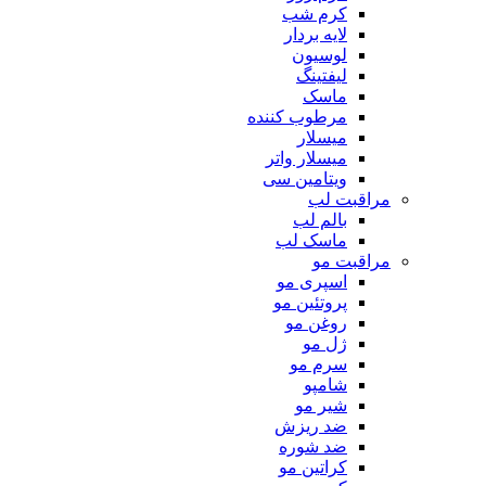
کرم شب
لایه بردار
لوسیون
لیفتینگ
ماسک
مرطوب کننده
میسلار
میسلار واتر
ویتامین سی
مراقبت لب
بالم لب
ماسک لب
مراقبت مو
اسپری مو
پروتئین مو
روغن مو
ژل مو
سرم مو
شامپو
شیر مو
ضد ریزش
ضد شوره
کراتین مو