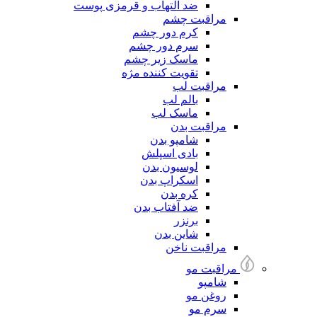
ضد التهاب و قرمزی پوست
مراقبت چشم
کرم دور چشم
سرم دور چشم
ماسک زیر چشم
تقویت کننده مژه
مراقبت لب
بالم لب
ماسک لب
مراقبت بدن
شامپو بدن
بادی اسپلش
لوسیون بدن
اسکراپ بدن
کره بدن
ضد آفتاب بدن
برنزر
شاین بدن
مراقبت ناخن
مراقبت مو
شامپو
روغن مو
سرم مو