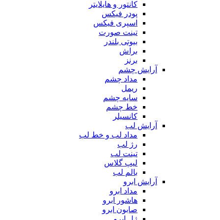
کانتور و هایلایتر
پودر فیکس
اسپری فیکس
تینت صورت
بیوتی بلندر
براش
برنز
آرایش چشم
مداد چشم
ریمل
سایه چشم
خط چشم
کانسیلر
آرایش لب
مداد لب و خط لب
رژ لب
تینت لب
لیپ گلاس
بالم لب
آرایش ابرو
مداد ابرو
هاشور ابرو
صابون ابرو
ژل ابرو