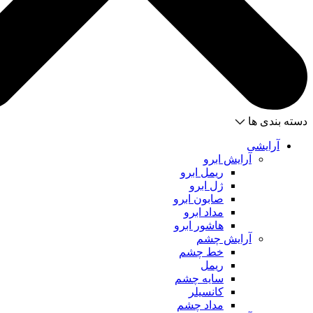
دسته بندی ها
آرایشی
آرایش ابرو
ریمل ابرو
ژل ابرو
صابون ابرو
مداد ابرو
هاشور ابرو
آرایش چشم
خط چشم
ریمل
سایه چشم
کانسیلر
مداد چشم