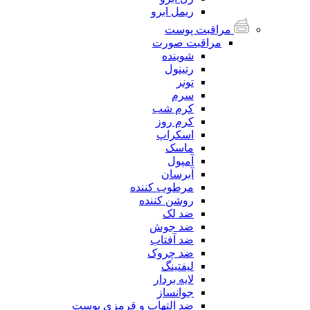
ریمل ابرو
مراقبت پوست
مراقبت صورت
شوینده
رتینول
تونر
سرم
کرم شب
کرم روز
اسکراپ
ماسک
آمپول
آبرسان
مرطوب کننده
روشن کننده
ضد لک
ضد جوش
ضد آفتاب
ضد چروک
لیفتینگ
لایه بردار
جوانساز
ضد التهاب و قرمزی پوست