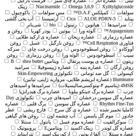
لیلی
عصاره انار
عصاره چای سبز
فرمنت نارگیل
Xylitylglucoside
Omega 3,6,9
Niacinamide
زینک
سولفات
کمپلکس D.A.F™
مس سولفات
باکوچیول
پپتاید
5-Cica
ALOE PDRN
آرتمیستا
آب یخی گلشی
سرامیدها
هیاتوین
رتینول
bio
شی‌باتر
Aquagenium™
آلوئه ورا
بیوتین
پودر کهربا
روغن و
عصاره رزماری
عصاره ریحان
عصاره ی ارکید طلایی
فناوری Cell Respiration™
روغن نارگیل
عسل
روغن
آووکادو
روغن اسطوخودوس
روغن درخت چای
سرکه
سیب
اسطوخودوس
الوئه ورا
روغن رزماری
روغن
زیتون
عصاره ی پوست پرتقال
ویتامین B
shea butter
روغن آرگان
عصاره پنبه
عصاره ژیپسوفیلا
سرامید
کپسولی
گل صد تومانی
تکنولوژی Skin-Empowering
Illuminator (عصاره ابریشم طلایی، مروارید ژاپنی، تیانین)
4MSK (پتاسیم ۴‑مِتوکسی‌سالیسیلات)
سرامیدها و اسیدهای
چرب
عصاره برگ جینکو بیلوبا
عصاره برگ هیدرانژیا
عصاره گل سوسن درخشان
اسیدهای چرب
تکنولوژی Day
Rhythm Fine‑Tun
عصاره گل سوسن
برگ قلبی
عصاره
کاملیا تخمیر شده
عصاره ی گل سرخ
قارچ ریشی
عطر
جادور
موم گل یاسمن
آب چشمه اون
روغن های گیاهی
سوکرالفیت
عصاره موم عسل
پانتول
سنتلا
عصاره گل لوندر
زینک اکسید
ویتامینE
پروبیوتیک
عصاره سنتلا
آلفا اربوتین
ازکوربیک اسید
تتراپپتاید