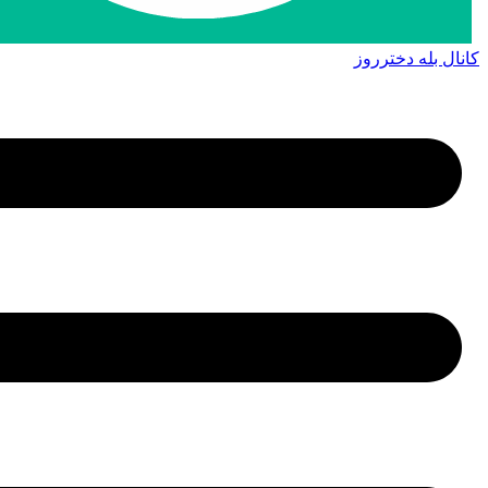
کانال بله دخترروز