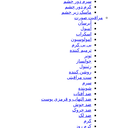
سرم دور چشم
کرم دور چشم
ماسک زیر چشم
مراقبت صورت
آبرسان
آمپول
اسکراپ
امولوسیون
بی بی کرم
ترمیم کننده
تونر
جوانساز
رتینول
روشن کننده
ست مراقبتی
سرم
شوینده
ضد آفتاب
ضد التهاب و قرمزی پوست
‌ضد جوش
ضد چروک
ضد لک
کرم
کرم روز