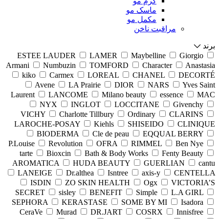
کرم مو
ماسک مو
مکمل مو
مراقبت ناخن
برند
ESTEE LAUDER
LAMER
Maybelline
Giorgio
Armani
Numbuzin
TOMFORD
Character
Anastasia
kiko
Carmex
LOREAL
CHANEL
DECORTÉ
Avene
LA Prairie
DIOR
NARS
Yves Saint
Laurent
LANCOME
Milano beauty
essence
MAC
NYX
INGLOT
LOCCITANE
Givenchy
VICHY
Charlotte Tillbury
Ordinary
CLARINS
LAROCHE-POSAY
Kiehls
SHISEIDO
CLINIQUE
BIODERMA
Cle de peau
EQQUAL BERRY
P.Louise
Revolution
OFRA
RIMMEL
Ben Nye
tarte
Bioxcin
Bath & Body Works
Fenty Beauty
AROMATICA
HUDA BEAUTY
GUERLIAN
cantu
LANEIGE
Dr.althea
Isntree
axis-y
CENTELLA
ISDIN
ZO SKIN HEALTH
Ogx
VICTORIA’S
SECRET
sisley
BENEFIT
Simple
L.A GIRL
SEPHORA
KERASTASE
SOME BY MI
Isadora
CeraVe
Murad
DR.JART
COSRX
Innisfree