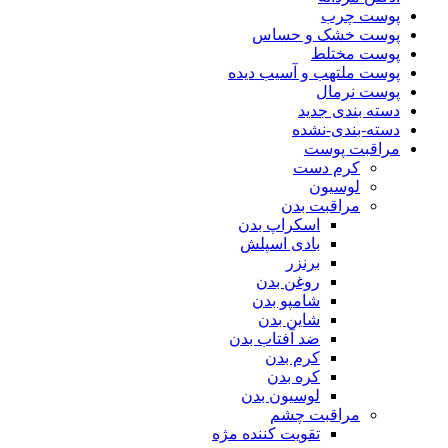
پوست چرب
پوست خشک و حساس
پوست مختلط
پوست ملتهب و آسیب دیده
پوست نرمال
دسته بندی جدید
دسته-بندی-نشده
مراقبت پوست
کرم دست
لوسیون
مراقبت بدن
اسکراپ بدن
بادی اسپلش
برنزر
روغن بدن
شامپو بدن
شاین بدن
ضد آفتاب بدن
کرم بدن
کره بدن
لوسیون بدن
مراقبت چشم
تقویت کننده مژه