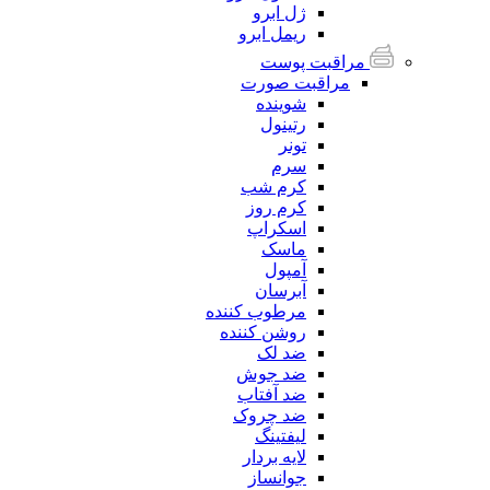
ژل ابرو
ریمل ابرو
مراقبت پوست
مراقبت صورت
شوینده
رتینول
تونر
سرم
کرم شب
کرم روز
اسکراپ
ماسک
آمپول
آبرسان
مرطوب کننده
روشن کننده
ضد لک
ضد جوش
ضد آفتاب
ضد چروک
لیفتینگ
لایه بردار
جوانساز