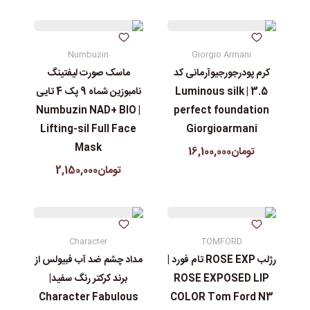
Numbuzin
Giorgio Armani
کرم پودرجورجیوآرمانی کد
ماسک صورت لیفتینگ
3.5 | Luminous silk
نامبوزین شماه 9 پک 4 تایی
| Numbuzin NAD+ BIO
perfect foundation
Lifting-sil Full Face
Giorgioarmani
Mask
تومان16,100,000
تومان2,150,000
Character
TOMFORD
رژلب ROSE EXP تام فورد |
مداد چشم ضد آب فبیولس از
ROSE EXPOSED LIP
برند کرکتر رنگ سفید|
Character Fabulous
COLOR Tom Ford N3