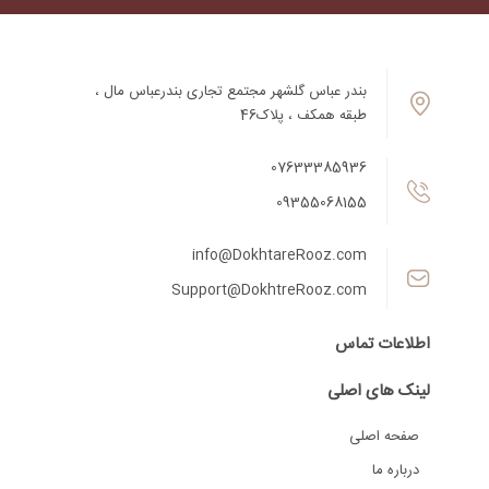
بندر عباس گلشهر مجتمع تجاری بندرعباس مال ،
طبقه همکف ، پلاک46
07633385936
09355068155
info@DokhtareRooz.com
Support@DokhtreRooz.com
اطلاعات تماس
لینک های اصلی
صفحه اصلی
درباره ما