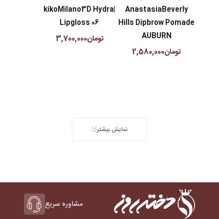
|kikoMilano3D Hydra
AnastasiaBeverly
Lipgloss 06
Hills Dipbrow Pomade
AUBURN
تومان3,700,000
تومان2,580,000
نمایش بیشتر
مشاوره سریع