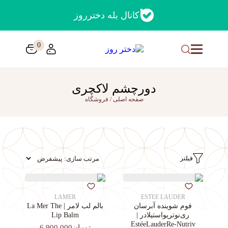
کانال بله دخترروز
0
دورچشم لاکچری
صفحه اصلی
/
فروشگاه
فیلتر
LAMER
ESTEE LAUDER
فوم شوینده آبرسان
بالم لب لامر | La Mer The
ری‌نوتریواستیلادر |
Lip Balm
EstéeLauderRe-Nutriv
تومان6,900,000