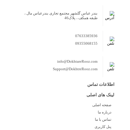
بندر عباس گلشهر مجتمع تجاری بندرعباس مال ،
طبقه همکف ، پلاک46
07633385936
09355068155
info@DokhtareRooz.com
Support@DokhtreRooz.com
اطلاعات تماس
لینک های اصلی
صفحه اصلی
درباره ما
تماس با ما
پنل کاربری