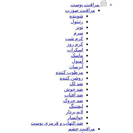
مراقبت پوست
مراقبت صورت
شوینده
رتینول
تونر
سرم
کرم شب
کرم روز
اسکراپ
ماسک
آمپول
آبرسان
مرطوب کننده
روشن کننده
ضد لک
ضد جوش
ضد آفتاب
ضد چروک
لیفتینگ
لایه بردار
جوانساز
ضد التهاب و قرمزی پوست
مراقبت چشم