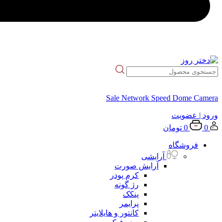
Sale Network Speed Dome Camera
ورود
| عضویت
0
0
تومان
فروشگاه
آرایشی
آرایش صورت
کرم پودر
رژ گونه
پنکک
پرایمر
کانتور و هایلایتر