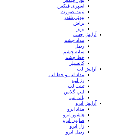
پودر فیکس
اسپری فیکس
تینت صورت
بیوتی بلندر
براش
برنز
آرایش چشم
مداد چشم
ریمل
سایه چشم
خط چشم
کانسیلر
آرایش لب
مداد لب و خط لب
رژ لب
تینت لب
لیپ گلاس
بالم لب
آرایش ابرو
مداد ابرو
هاشور ابرو
صابون ابرو
ژل ابرو
ریمل ابرو