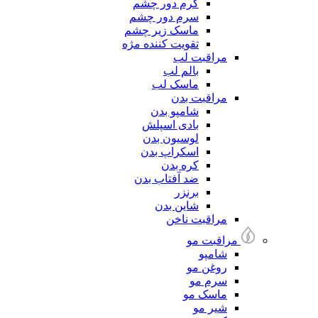
کرم دور چشم
سرم دور چشم
ماسک زیر چشم
تقویت کننده مژه
مراقبت لب
بالم لب
ماسک لب
مراقبت بدن
شامپو بدن
بادی اسپلش
لوسیون بدن
اسکراپ بدن
کره بدن
ضد آفتاب بدن
برنزر
شاین بدن
مراقبت ناخن
مراقبت مو
شامپو
روغن مو
سرم مو
ماسک مو
شیر مو