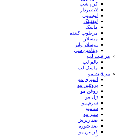
کرم شب
لایه بردار
لوسیون
لیفتینگ
ماسک
مرطوب کننده
میسلار
میسلار واتر
ویتامین سی
مراقبت لب
بالم لب
ماسک لب
مراقبت مو
اسپری مو
پروتئین مو
روغن مو
ژل مو
سرم مو
شامپو
شیر مو
ضد ریزش
ضد شوره
کراتین مو