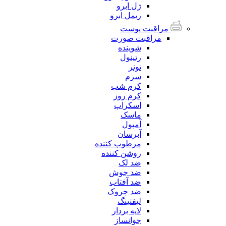
ژل ابرو
ریمل ابرو
مراقبت پوست
مراقبت صورت
شوینده
رتینول
تونر
سرم
کرم شب
کرم روز
اسکراپ
ماسک
آمپول
آبرسان
مرطوب کننده
روشن کننده
ضد لک
ضد جوش
ضد آفتاب
ضد چروک
لیفتینگ
لایه بردار
جوانساز