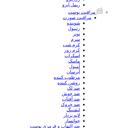
ریمل ابرو
مراقبت پوست
مراقبت صورت
شوینده
رتینول
تونر
سرم
کرم شب
کرم روز
اسکراپ
ماسک
آمپول
آبرسان
مرطوب کننده
روشن کننده
ضد لک
ضد جوش
ضد آفتاب
ضد چروک
لیفتینگ
لایه بردار
جوانساز
ضد التهاب و قرمزی پوست