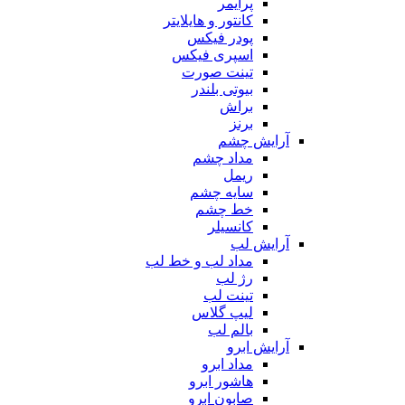
پرایمر
کانتور و هایلایتر
پودر فیکس
اسپری فیکس
تینت صورت
بیوتی بلندر
براش
برنز
آرایش چشم
مداد چشم
ریمل
سایه چشم
خط چشم
کانسیلر
آرایش لب
مداد لب و خط لب
رژ لب
تینت لب
لیپ گلاس
بالم لب
آرایش ابرو
مداد ابرو
هاشور ابرو
صابون ابرو