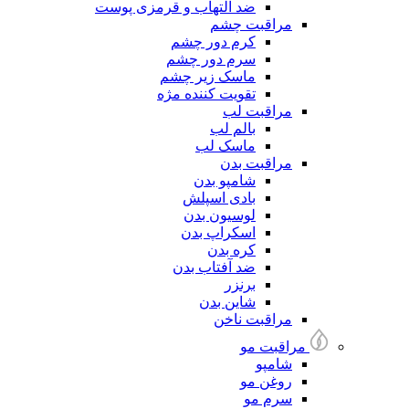
ضد التهاب و قرمزی پوست
مراقبت چشم
کرم دور چشم
سرم دور چشم
ماسک زیر چشم
تقویت کننده مژه
مراقبت لب
بالم لب
ماسک لب
مراقبت بدن
شامپو بدن
بادی اسپلش
لوسیون بدن
اسکراپ بدن
کره بدن
ضد آفتاب بدن
برنزر
شاین بدن
مراقبت ناخن
مراقبت مو
شامپو
روغن مو
سرم مو