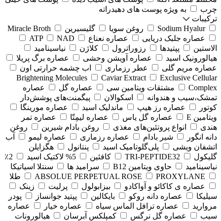
چرب
به ویژه پوست های دهیدراته
ترکیبات
Sodium Hyalur
روغن سویا
گلیسیرین
Miracle Broth
عصاره جلبک دریایی
عصاره نعناع
NAD
ATP
الاستین
پپتیدها
رزوراترول
کلاژن
⁠نیاسینامید
هیالورونیک اسید
عصاره آویشن وحشی
عصاره برگ پریلا
عصاره مریم گلی
عطر رزماری
اب چشمه حرارتی اون
Brightening Molecules
Caviar Extract
Exclusive Cellular
Complex
مشتقات ویتامین سی
عصاره گل
عصاره
تمشک،سیب و هندوانه
اسکوالان
پیگمنت‌های پوشش‌دار
کوتور
عصاره رز هیپ
ماندلیک اسید
عصاره مورینگا
ویتامین E
عصاره گل یاس
عصاره لیمِتّا
عصاره تمر
هندی
انواع پروتئین‌های مغذی
روغن بادام شیرین
روغن
دانه انگور
شیر بادام
عصاره رزماری
عصاره لیمو
آب
اتشفان ویشی
پلی‌گلوتامیک اسید
پنتانول
هگزایلن
گلیکول
TRI-PEPTIDE32
کافئین
5% لاکتیک اسید
2٪
نیاسینامید
حاوی ویتامین B12
سرامید ها
سنتلا اسیاتیکا
PROXYLANE
ABSOLUE PERPETUAL ROSE
طلا
عصاره ی کاکائو و آواکادو
بیزابولول
پرلیت
زینک
سیلیکا
عصاره دانه روکو
بایکالین
پپتید جوانساز
پودر
مروارید
عصاره ترافل الماس سیاه
عصاره خیار
عصاره
سیب
عصاره گل نرگس
کمپلکس آبرسان
هیالورونات