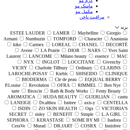
کرم مو
ماسک مو
مکمل مو
مراقبت ناخن
برند
ESTEE LAUDER
LAMER
Maybelline
Giorgio
Armani
Numbuzin
TOMFORD
Character
Anastasia
kiko
Carmex
LOREAL
CHANEL
DECORTÉ
Avene
LA Prairie
DIOR
NARS
Yves Saint
Laurent
LANCOME
Milano beauty
essence
MAC
NYX
INGLOT
LOCCITANE
Givenchy
VICHY
Charlotte Tillbury
Ordinary
CLARINS
LAROCHE-POSAY
Kiehls
SHISEIDO
CLINIQUE
BIODERMA
Cle de peau
EQQUAL BERRY
P.Louise
Revolution
OFRA
RIMMEL
Ben Nye
tarte
Bioxcin
Bath & Body Works
Fenty Beauty
AROMATICA
HUDA BEAUTY
GUERLIAN
cantu
LANEIGE
Dr.althea
Isntree
axis-y
CENTELLA
ISDIN
ZO SKIN HEALTH
Ogx
VICTORIA’S
SECRET
sisley
BENEFIT
Simple
L.A GIRL
SEPHORA
KERASTASE
SOME BY MI
Isadora
CeraVe
Murad
DR.JART
COSRX
Innisfree