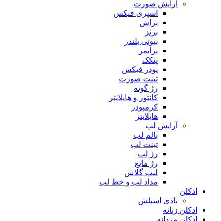
آرایش صورت
اسپری فیکس
براش
برنز
بیوتی بلندر
پرایمر
پنکک
پودر فیکس
تینت صورت
رژ گونه
کانتور و هایلایتر
کرمپودر
هایلایتر
آرایش لب
بالم لب
تینت لب
رژ لب
رژ مایع
لیپ گلاس
مداد لب و خط لب
ادکلن
بادی اسپلش
ادکلن زنانه
ادکلن مردانه