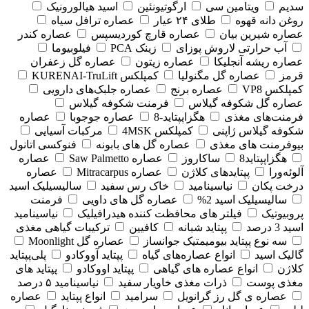
سدیم
ویتامین سی
ارگوتیونئین
اسید هیالورونیک
روغن دانه قهوه
طلای ۲۴ عیار
عصاره ترافل سیاه
عصاره شیرین بیان
عصاره قارچ کوردیسپس
عصاره کندر
آب حرارتی لاروش پوزای
زینک PCA
فیلوبیوما
عصاره ریشه آنجلیکا
عصاره زیتون
عصاره گل زعفران
قرمز
عصاره گل مگنولیا
کمپلکس KURENAI-TruLift
کمپلکس VP8
عصاره برنج
عصاره جلبک‌های دارویی
عصاره گل شکوفه گیلاس
فرمنت شکوفه گیلاس
فرمنت‌های مغذی
هگزاپپتاید-8
عصاره جوجوبا
عصاره
شکوفه گیلاس ژاپنی
کمپلکس 4MSK
مرکبات آسیایی
بیوفرمنت های مغذی
عصاره گل های بابونه
فنوکسی اتانول
هگزاپپتاید8
ساکاروز
عصاره Saw Palmetto
عصاره
آلوئه‌ورا
پپتایدهای کلاژن
عصاره Mitracarpus
عصاره
درخت پکان
نیاسینامید
خاک رس سفید
سالیسیلیک اسید
سالیسیلیک اسید 2%
عصاره گل های داویی
فرمنت
پروبیوتیک
فیلتر های محافظت کننده هیدرافیلیک
نیاسینامید
اسید 3 درصد
پپتاید شبانه
کافیین
ترکیبات گیاهی مغذی
سه نوع پپتاید بیومیمتیک جوانساز
عصاره گل Moonlight
گالیک اسید
انواع عصاره‌های گیاه
پپتاید آووکادو
پلی‌پپتاید
کلاژن
انواع عصاره های گیاهی
پپتاید اووکادو
پپتاید های
مغذی پوست
ذرات مغذی خاویار سفید
نیاسینامید ۵ درصد
عصاره ی گل رز گرانویل
سرامید
انواع پپتاید
عصاره