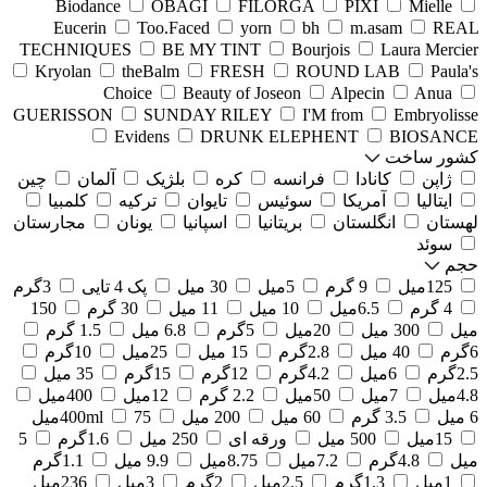
Biodance
OBAGI
FILORGA
PIXI
Mielle
Eucerin
Too.Faced
yorn
bh
m.asam
REAL
TECHNIQUES
BE MY TINT
Bourjois
Laura Mercier
Kryolan
theBalm
FRESH
ROUND LAB
Paula's
Choice
Beauty of Joseon
Alpecin
Anua
GUERISSON
SUNDAY RILEY
I'M from
Embryolisse
Evidens
DRUNK ELEPHENT
BIOSANCE
کشور ساخت
ژاپن
کانادا
فرانسه
کره
بلژیک
آلمان
چین
ایتالیا
آمریکا
سوئیس
تایوان
ترکیه
کلمبیا
لهستان
انگلستان
بریتانیا
اسپانیا
یونان
مجارستان
سوئد
حجم
125میل
9 گرم
5میل
30 میل
پک 4 تایی
3گرم
4 گرم
6.5میل
10 میل
11 میل
30 گرم
150
میل
300 میل
20میل
5گرم
6.8 میل
1.5 گرم
6گرم
40 میل
2.8گرم
15 میل
25میل
10گرم
2.5گرم
6میل
4.2گرم
12گرم
15گرم
35 میل
4.8میل
7میل
50میل
2.2 گرم
12میل
400میل
6 میل
3.5 گرم
60 میل
200 میل
75میل
400ml
15میل
500 میل
ورقه ای
250 میل
1.6گرم
5
میل
4.8گرم
7.2میل
8.75میل
9.9 میل
1.1گرم
1میل
1.3گرم
2.5میل
2گرم
3میل
236میل