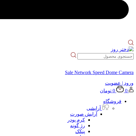
Sale Network Speed Dome Camera
ورود
| عضویت
0
0
تومان
فروشگاه
آرایشی
آرایش صورت
کرم پودر
رژ گونه
پنکک