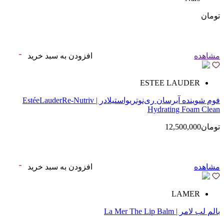
تومان
مشاهده
افزودن به سبد خرید
ESTEE LAUDER
فوم شوینده آبرسان ری‌نوتریواستیلادر | EstéeLauderRe-Nutriv
Hydrating Foam Clean
تومان12,500,000
مشاهده
افزودن به سبد خرید
LAMER
بالم لب لامر | La Mer The Lip Balm