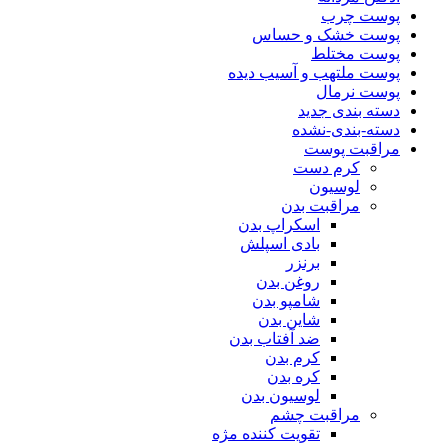
پوست چرب
پوست خشک و حساس
پوست مختلط
پوست ملتهب و آسیب دیده
پوست نرمال
دسته بندی جدید
دسته-بندی-نشده
مراقبت پوست
کرم دست
لوسیون
مراقبت بدن
اسکراپ بدن
بادی اسپلش
برنزر
روغن بدن
شامپو بدن
شاین بدن
ضد آفتاب بدن
کرم بدن
کره بدن
لوسیون بدن
مراقبت چشم
تقویت کننده مژه