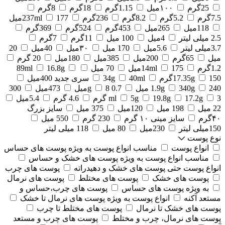
25گرم
۱۰۰میل
1.15گرم
18گرم
8گرم
7.5گرم
5.2گرم
8.2گرم
236گرم
177میل
237ml
118میل
265میل
453گرم
524گرم
369گرم
2.5 میلی لیتر
4میل
100 میل
11گرم
7گرم
3.7میلی لیتر
5.6میل
170 میل
۳۰میل
40میل
20
میل
65گرم
200میل
385میل
180میل
20 گرم
1.2گرم
175میل
14ml
70 میل
16.8g
89ml
150گرم
17.35g
40ml
34g
سری جدید 400میل
240 میل
340g
1.9g
0.7 g
8میل
473میل
300
3 گرم
17.2g
19.8g
5g
ml
4.6 گرم
5.4میل
22 میل
198 میل
120میل
375 میل
سایز بزرگ
۴۰گرم
سایز مینی ۱۰ گرم
230 گرم
550 میل
150میلی لیتر
230میل
80 میل
118 میلی لیتر
نوع پوست
انواع پوست
مناسب انواع پوست به ویژه پوست های حساس
مناسب انواع پوست به ویژه پوست های خشک و حساس
انواع پوست حتی پوست های خشک و دهیدراته
پوست های چرب
پوست های خشک
پوست های مختلط
پوست های نرمال
به ویژه پوست های حساس
پوست های چرب،حساس و
مستعد آکنه
انواع پوست به ویژه پوست های نرمال تا خشک
پوست های خشک تا نرمال
پوست های مختلط تا چرب
پوست های نرمال، چرب و مختلط
پوست های چرب و مستعد