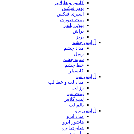
کانتور و هایلایتر
پودر فیکس
اسپری فیکس
تینت صورت
بیوتی بلندر
براش
برنز
آرایش چشم
مداد چشم
ریمل
سایه چشم
خط چشم
کانسیلر
آرایش لب
مداد لب و خط لب
رژ لب
تینت لب
لیپ گلاس
بالم لب
آرایش ابرو
مداد ابرو
هاشور ابرو
صابون ابرو
ژل ابرو