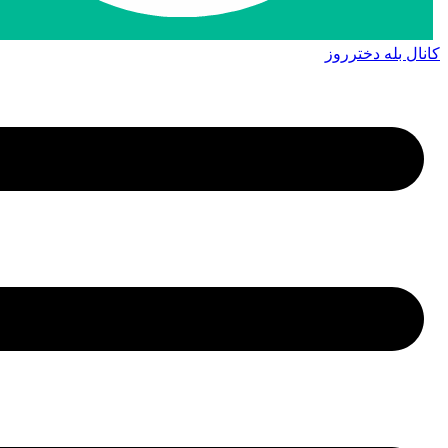
کانال بله دخترروز