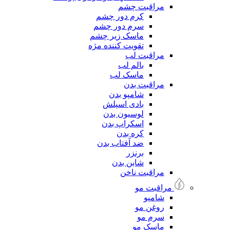
مراقبت چشم
کرم دور چشم
سرم دور چشم
ماسک زیر چشم
تقویت کننده مژه
مراقبت لب
بالم لب
ماسک لب
مراقبت بدن
شامپو بدن
بادی اسپلش
لوسیون بدن
اسکراپ بدن
کره بدن
ضد آفتاب بدن
برنزر
شاین بدن
مراقبت ناخن
مراقبت مو
شامپو
روغن مو
سرم مو
ماسک مو