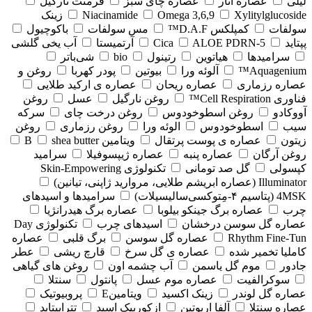
لیلی
عصاره انار
عصاره چای سبز
فرمنت نارگیل
Xylitylglucoside
Omega 3,6,9
Niacinamide
زینک
سولفات
کمپلکس D.A.F™
مس سولفات
باکوچیول
پپتاید
5-Cica
ALOE PDRN
آرتمیستا
آب یخی گلشی
سرامیدها
هیاتوین
رتینول
bio
شی‌باتر
Aquagenium™
آلوئه ورا
بیوتین
پودر کهربا
روغن و
عصاره رزماری
عصاره ریحان
عصاره ی ارکید طلایی
فناوری Cell Respiration™
روغن نارگیل
عسل
روغن
آووکادو
روغن اسطوخودوس
روغن درخت چای
سرکه
سیب
اسطوخودوس
الوئه ورا
روغن رزماری
روغن
زیتون
عصاره ی پوست پرتقال
ویتامین B
shea butter
روغن آرگان
عصاره پنبه
عصاره ژیپسوفیلا
سرامید
کپسولی
گل صد تومانی
تکنولوژی Skin-Empowering
Illuminator (عصاره ابریشم طلایی، مروارید ژاپنی، تیانین)
4MSK (پتاسیم ۴‑مِتوکسی‌سالیسیلات)
سرامیدها و اسیدهای
چرب
عصاره برگ جینکو بیلوبا
عصاره برگ هیدرانژیا
عصاره گل سوسن درخشان
اسیدهای چرب
تکنولوژی Day
Rhythm Fine‑Tun
عصاره گل سوسن
برگ قلبی
عصاره
کاملیا تخمیر شده
عصاره ی گل سرخ
قارچ ریشی
عطر
جادور
موم گل یاسمن
آب چشمه اون
روغن های گیاهی
سوکرالفیت
عصاره موم عسل
پانتول
سنتلا
عصاره گل لوندر
زینک اکسید
ویتامینE
پروبیوتیک
عصاره سنتلا
آلفا اربوتین
ازکوربیک اسید
تتراپپتاید