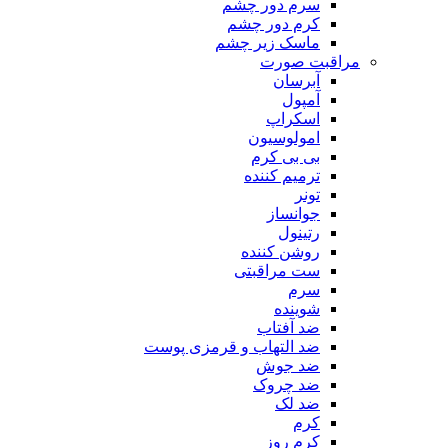
سرم دور چشم
کرم دور چشم
ماسک زیر چشم
مراقبت صورت
آبرسان
آمپول
اسکراپ
امولوسیون
بی بی کرم
ترمیم کننده
تونر
جوانساز
رتینول
روشن کننده
ست مراقبتی
سرم
شوینده
ضد آفتاب
ضد التهاب و قرمزی پوست
‌ضد جوش
ضد چروک
ضد لک
کرم
کرم روز