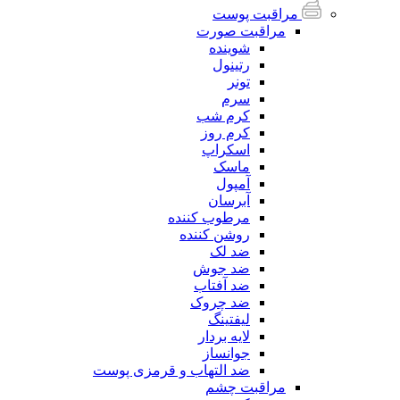
مراقبت پوست
مراقبت صورت
شوینده
رتینول
تونر
سرم
کرم شب
کرم روز
اسکراپ
ماسک
آمپول
آبرسان
مرطوب کننده
روشن کننده
ضد لک
ضد جوش
ضد آفتاب
ضد چروک
لیفتینگ
لایه بردار
جوانساز
ضد التهاب و قرمزی پوست
مراقبت چشم