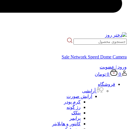
Sale Network Speed Dome Camera
ورود
| عضویت
0
0
تومان
فروشگاه
آرایشی
آرایش صورت
کرم پودر
رژ گونه
پنکک
پرایمر
کانتور و هایلایتر