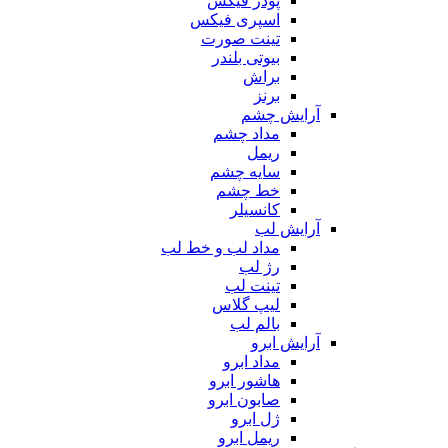
پودر فیکس
اسپری فیکس
تینت صورت
بیوتی بلندر
براش
برنز
آرایش چشم
مداد چشم
ریمل
سایه چشم
خط چشم
کانسیلر
آرایش لب
مداد لب و خط لب
رژ لب
تینت لب
لیپ گلاس
بالم لب
آرایش ابرو
مداد ابرو
هاشور ابرو
صابون ابرو
ژل ابرو
ریمل ابرو