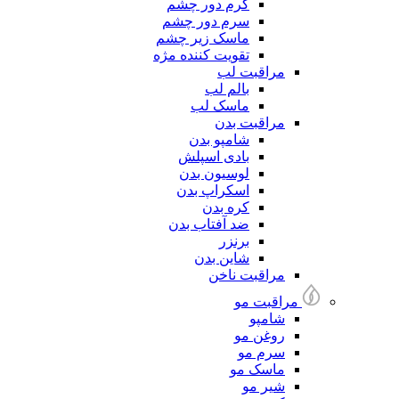
کرم دور چشم
سرم دور چشم
ماسک زیر چشم
تقویت کننده مژه
مراقبت لب
بالم لب
ماسک لب
مراقبت بدن
شامپو بدن
بادی اسپلش
لوسیون بدن
اسکراپ بدن
کره بدن
ضد آفتاب بدن
برنزر
شاین بدن
مراقبت ناخن
مراقبت مو
شامپو
روغن مو
سرم مو
ماسک مو
شیر مو