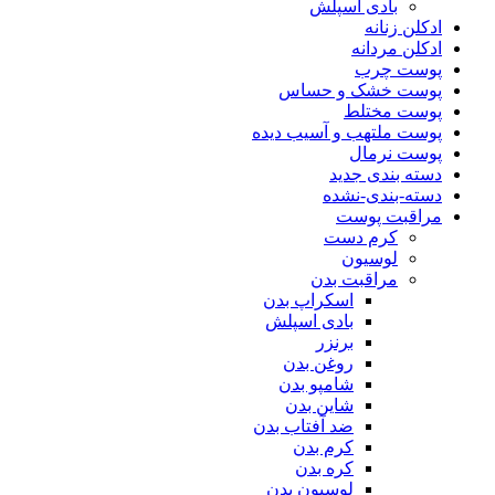
بادی اسپلش
ادکلن زنانه
ادکلن مردانه
پوست چرب
پوست خشک و حساس
پوست مختلط
پوست ملتهب و آسیب دیده
پوست نرمال
دسته بندی جدید
دسته-بندی-نشده
مراقبت پوست
کرم دست
لوسیون
مراقبت بدن
اسکراپ بدن
بادی اسپلش
برنزر
روغن بدن
شامپو بدن
شاین بدن
ضد آفتاب بدن
کرم بدن
کره بدن
لوسیون بدن