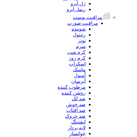
ژل ابرو
ریمل ابرو
مراقبت پوست
مراقبت صورت
شوینده
رتینول
تونر
سرم
کرم شب
کرم روز
اسکراپ
ماسک
آمپول
آبرسان
مرطوب کننده
روشن کننده
ضد لک
ضد جوش
ضد آفتاب
ضد چروک
لیفتینگ
لایه بردار
جوانساز