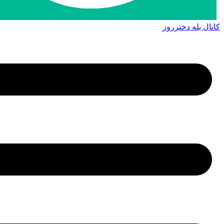
کانال بله دخترروز