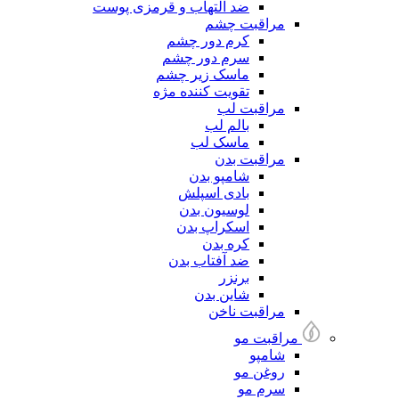
ضد التهاب و قرمزی پوست
مراقبت چشم
کرم دور چشم
سرم دور چشم
ماسک زیر چشم
تقویت کننده مژه
مراقبت لب
بالم لب
ماسک لب
مراقبت بدن
شامپو بدن
بادی اسپلش
لوسیون بدن
اسکراپ بدن
کره بدن
ضد آفتاب بدن
برنزر
شاین بدن
مراقبت ناخن
مراقبت مو
شامپو
روغن مو
سرم مو