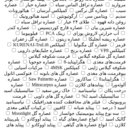
مروارید
عصاره ترافل الماس سیاه
عصاره خیار
عصاره
سیب
عصاره گل نرگس
کمپلکس آبرسان
هیالورونات
سدیم
ویتامین سی
ارگوتیونئین
اسید هیالورونیک
روغن دانه قهوه
طلای ۲۴ عیار
عصاره ترافل سیاه
عصاره شیرین بیان
عصاره قارچ کوردیسپس
عصاره کندر
آب حرارتی لاروش پوزای
زینک PCA
فیلوبیوما
عصاره ریشه آنجلیکا
عصاره زیتون
عصاره گل زعفران
قرمز
عصاره گل مگنولیا
کمپلکس KURENAI-TruLift
کمپلکس VP8
عصاره برنج
عصاره جلبک‌های دارویی
عصاره گل شکوفه گیلاس
فرمنت شکوفه گیلاس
فرمنت‌های مغذی
هگزاپپتاید-8
عصاره جوجوبا
عصاره
شکوفه گیلاس ژاپنی
کمپلکس 4MSK
مرکبات آسیایی
بیوفرمنت های مغذی
عصاره گل های بابونه
فنوکسی اتانول
هگزاپپتاید8
ساکاروز
عصاره Saw Palmetto
عصاره
آلوئه‌ورا
پپتایدهای کلاژن
عصاره Mitracarpus
عصاره
درخت پکان
نیاسینامید
خاک رس سفید
سالیسیلیک اسید
سالیسیلیک اسید 2%
عصاره گل های داویی
فرمنت
پروبیوتیک
فیلتر های محافظت کننده هیدرافیلیک
نیاسینامید
اسید 3 درصد
پپتاید شبانه
کافیین
ترکیبات گیاهی مغذی
سه نوع پپتاید بیومیمتیک جوانساز
عصاره گل Moonlight
گالیک اسید
انواع عصاره‌های گیاه
پپتاید آووکادو
پلی‌پپتاید
کلاژن
انواع عصاره های گیاهی
پپتاید اووکادو
پپتاید های