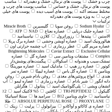
چرب و خشک
پوست های نرمال، خشک و دهیدراته
مناسب
پوست های نرمال، خشک و حساس
مناسب پوست های چرب و
مختلط مستعد آکنه
پوست های آسیب دیده
پوست های خیلی
چرب
به ویژه پوست های دهیدراته
ترکیبات
Sodium Hyalur
روغن سویا
گلیسیرین
Miracle Broth
عصاره جلبک دریایی
عصاره نعناع
NAD
ATP
الاستین
پپتیدها
رزوراترول
کلاژن
⁠نیاسینامید
هیالورونیک اسید
عصاره آویشن وحشی
عصاره برگ پریلا
عصاره مریم گلی
عطر رزماری
اب چشمه حرارتی اون
Brightening Molecules
Caviar Extract
Exclusive Cellular
Complex
مشتقات ویتامین سی
عصاره گل
عصاره
تمشک،سیب و هندوانه
اسکوالان
پیگمنت‌های پوشش‌دار
کوتور
عصاره رز هیپ
ماندلیک اسید
عصاره مورینگا
ویتامین E
عصاره گل یاس
عصاره لیمِتّا
عصاره تمر
هندی
انواع پروتئین‌های مغذی
روغن بادام شیرین
روغن
دانه انگور
شیر بادام
عصاره رزماری
عصاره لیمو
آب
اتشفان ویشی
پلی‌گلوتامیک اسید
پنتانول
هگزایلن
گلیکول
TRI-PEPTIDE32
کافئین
5% لاکتیک اسید
2٪
نیاسینامید
حاوی ویتامین B12
سرامید ها
سنتلا اسیاتیکا
PROXYLANE
ABSOLUE PERPETUAL ROSE
طلا
عصاره ی کاکائو و آواکادو
بیزابولول
پرلیت
زینک
سیلیکا
عصاره دانه روکو
بایکالین
پپتید جوانساز
پودر