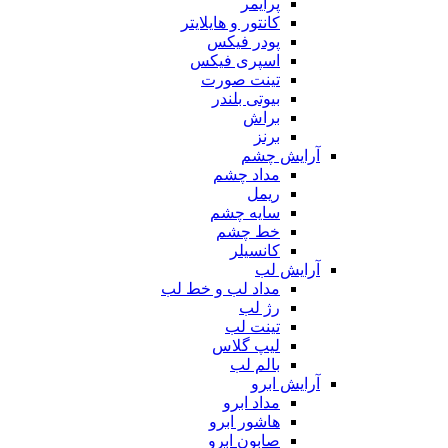
پرایمر
کانتور و هایلایتر
پودر فیکس
اسپری فیکس
تینت صورت
بیوتی بلندر
براش
برنز
آرایش چشم
مداد چشم
ریمل
سایه چشم
خط چشم
کانسیلر
آرایش لب
مداد لب و خط لب
رژ لب
تینت لب
لیپ گلاس
بالم لب
آرایش ابرو
مداد ابرو
هاشور ابرو
صابون ابرو