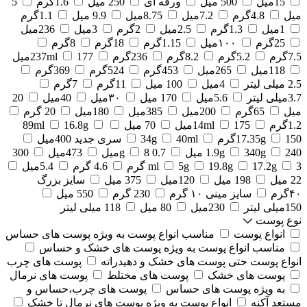
15میل
500 میل
ورقه ای
250 میل
1.6گرم
5
میل
4.8گرم
7.2میل
8.75میل
9.9 میل
1.1گرم
1میل
1.3گرم
2.5میل
2گرم
3میل
236میل
25گرم
۱۰۰میل
1.15گرم
18گرم
8گرم
7.5گرم
5.2گرم
8.2گرم
236گرم
177میل
237ml
118میل
265میل
453گرم
524گرم
369گرم
2.5 میلی لیتر
4میل
100 میل
11گرم
7گرم
3.7میلی لیتر
5.6میل
170 میل
۳۰میل
40میل
20
میل
65گرم
200میل
385میل
180میل
20 گرم
1.2گرم
175میل
14ml
70 میل
16.8g
89ml
150گرم
17.35g
40ml
34g
سری جدید 400میل
240 میل
340g
1.9g
0.7 g
8میل
473میل
300
3 گرم
17.2g
19.8g
5g
ml
4.6 گرم
5.4میل
22 میل
198 میل
120میل
375 میل
سایز بزرگ
۴۰گرم
سایز مینی ۱۰ گرم
230 گرم
550 میل
150میلی لیتر
230میل
80 میل
118 میلی لیتر
نوع پوست
انواع پوست
مناسب انواع پوست به ویژه پوست های حساس
مناسب انواع پوست به ویژه پوست های خشک و حساس
انواع پوست حتی پوست های خشک و دهیدراته
پوست های چرب
پوست های خشک
پوست های مختلط
پوست های نرمال
به ویژه پوست های حساس
پوست های چرب،حساس و
مستعد آکنه
انواع پوست به ویژه پوست های نرمال تا خشک