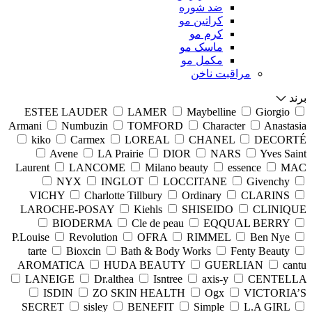
ضد شوره
کراتین مو
کرم مو
ماسک مو
مکمل مو
مراقبت ناخن
برند
ESTEE LAUDER
LAMER
Maybelline
Giorgio
Armani
Numbuzin
TOMFORD
Character
Anastasia
kiko
Carmex
LOREAL
CHANEL
DECORTÉ
Avene
LA Prairie
DIOR
NARS
Yves Saint
Laurent
LANCOME
Milano beauty
essence
MAC
NYX
INGLOT
LOCCITANE
Givenchy
VICHY
Charlotte Tillbury
Ordinary
CLARINS
LAROCHE-POSAY
Kiehls
SHISEIDO
CLINIQUE
BIODERMA
Cle de peau
EQQUAL BERRY
P.Louise
Revolution
OFRA
RIMMEL
Ben Nye
tarte
Bioxcin
Bath & Body Works
Fenty Beauty
AROMATICA
HUDA BEAUTY
GUERLIAN
cantu
LANEIGE
Dr.althea
Isntree
axis-y
CENTELLA
ISDIN
ZO SKIN HEALTH
Ogx
VICTORIA’S
SECRET
sisley
BENEFIT
Simple
L.A GIRL