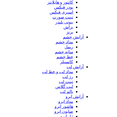
کانتور و هایلایتر
پودر فیکس
اسپری فیکس
تینت صورت
بیوتی بلندر
براش
برنز
آرایش چشم
مداد چشم
ریمل
سایه چشم
خط چشم
کانسیلر
آرایش لب
مداد لب و خط لب
رژ لب
تینت لب
لیپ گلاس
بالم لب
آرایش ابرو
مداد ابرو
هاشور ابرو
صابون ابرو
ژل ابرو