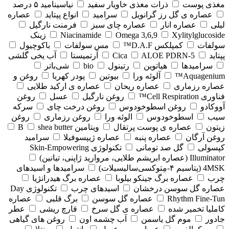
مغذی پوست
ذرات مغذی خاویار سفید
نیاسینامید ۵ درصد
عصاره ی گل رز گرانویل
سرامید
انواع پپتاید
عصاره
لیلی
عصاره انار
عصاره چای سبز
فرمنت نارگیل
Xylitylglucoside
Omega 3,6,9
Niacinamide
زینک
سولفات
کمپلکس D.A.F™
مس سولفات
باکوچیول
پپتاید
5-Cica
ALOE PDRN
آرتمیستا
آب یخی گلشی
سرامیدها
هیاتوین
رتینول
bio
شی‌باتر
Aquagenium™
آلوئه ورا
بیوتین
پودر کهربا
روغن و
عصاره رزماری
عصاره ریحان
عصاره ی ارکید طلایی
فناوری Cell Respiration™
روغن نارگیل
عسل
روغن
آووکادو
روغن اسطوخودوس
روغن درخت چای
سرکه
سیب
اسطوخودوس
الوئه ورا
روغن رزماری
روغن
زیتون
عصاره ی پوست پرتقال
ویتامین B
shea butter
روغن آرگان
عصاره پنبه
عصاره ژیپسوفیلا
سرامید
کپسولی
گل صد تومانی
تکنولوژی Skin-Empowering
Illuminator (عصاره ابریشم طلایی، مروارید ژاپنی، تیانین)
4MSK (پتاسیم ۴‑مِتوکسی‌سالیسیلات)
سرامیدها و اسیدهای
چرب
عصاره برگ جینکو بیلوبا
عصاره برگ هیدرانژیا
عصاره گل سوسن درخشان
اسیدهای چرب
تکنولوژی Day
Rhythm Fine‑Tun
عصاره گل سوسن
برگ قلبی
عصاره
کاملیا تخمیر شده
عصاره ی گل سرخ
قارچ ریشی
عطر
جادور
موم گل یاسمن
آب چشمه اون
روغن های گیاهی