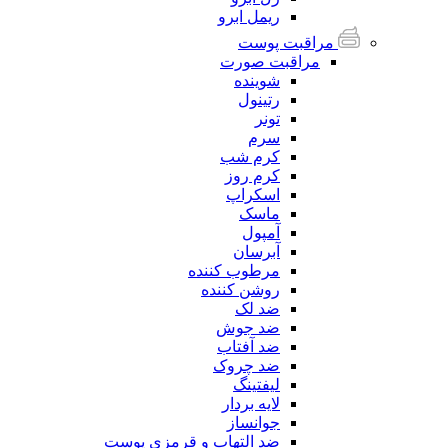
ریمل ابرو
مراقبت پوست
مراقبت صورت
شوینده
رتینول
تونر
سرم
کرم شب
کرم روز
اسکراپ
ماسک
آمپول
آبرسان
مرطوب کننده
روشن کننده
ضد لک
ضد جوش
ضد آفتاب
ضد چروک
لیفتینگ
لایه بردار
جوانساز
ضد التهاب و قرمزی پوست