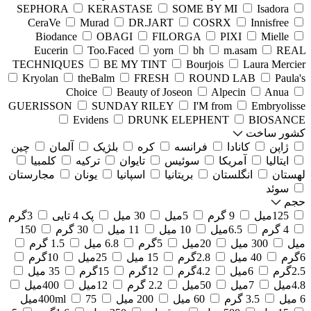
SEPHORA
KERASTASE
SOME BY MI
Isadora
CeraVe
Murad
DR.JART
COSRX
Innisfree
Biodance
OBAGI
FILORGA
PIXI
Mielle
Eucerin
Too.Faced
yorn
bh
m.asam
REAL
TECHNIQUES
BE MY TINT
Bourjois
Laura Mercier
Kryolan
theBalm
FRESH
ROUND LAB
Paula's
Choice
Beauty of Joseon
Alpecin
Anua
GUERISSON
SUNDAY RILEY
I'M from
Embryolisse
Evidens
DRUNK ELEPHENT
BIOSANCE
کشور ساخت
ژاپن
کانادا
فرانسه
کره
بلژیک
آلمان
چین
ایتالیا
آمریکا
سوئیس
تایوان
ترکیه
کلمبیا
لهستان
انگلستان
بریتانیا
اسپانیا
یونان
مجارستان
سوئد
حجم
125میل
9 گرم
5میل
30 میل
پک 4 تایی
3گرم
4 گرم
6.5میل
10 میل
11 میل
30 گرم
150
میل
300 میل
20میل
5گرم
6.8 میل
1.5 گرم
6گرم
40 میل
2.8گرم
15 میل
25میل
10گرم
2.5گرم
6میل
4.2گرم
12گرم
15گرم
35 میل
4.8میل
7میل
50میل
2.2 گرم
12میل
400میل
6 میل
3.5 گرم
60 میل
200 میل
75میل
400ml