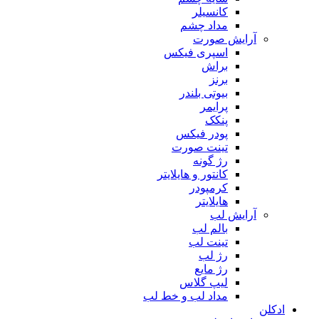
کانسیلر
مداد چشم
آرایش صورت
اسپری فیکس
براش
برنز
بیوتی بلندر
پرایمر
پنکک
پودر فیکس
تینت صورت
رژ گونه
کانتور و هایلایتر
کرمپودر
هایلایتر
آرایش لب
بالم لب
تینت لب
رژ لب
رژ مایع
لیپ گلاس
مداد لب و خط لب
ادکلن