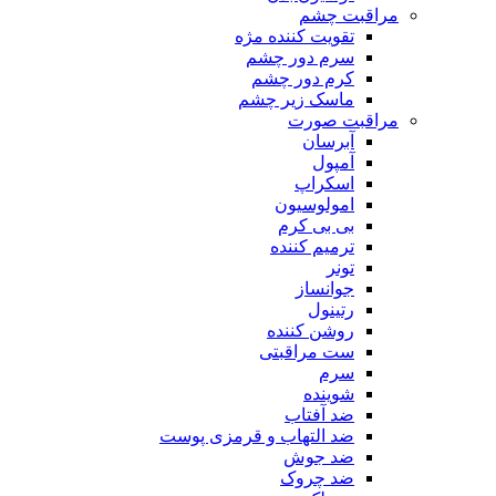
مراقبت چشم
تقویت کننده مژه
سرم دور چشم
کرم دور چشم
ماسک زیر چشم
مراقبت صورت
آبرسان
آمپول
اسکراپ
امولوسیون
بی بی کرم
ترمیم کننده
تونر
جوانساز
رتینول
روشن کننده
ست مراقبتی
سرم
شوینده
ضد آفتاب
ضد التهاب و قرمزی پوست
‌ضد جوش
ضد چروک