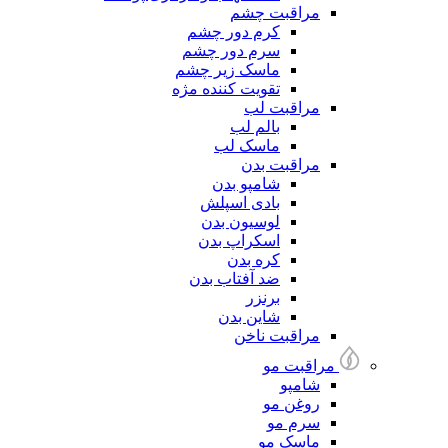
مراقبت چشم
کرم دور چشم
سرم دور چشم
ماسک زیر چشم
تقویت کننده مژه
مراقبت لب
بالم لب
ماسک لب
مراقبت بدن
شامپو بدن
بادی اسپلش
لوسیون بدن
اسکراپ بدن
کره بدن
ضد آفتاب بدن
برنزر
شاین بدن
مراقبت ناخن
مراقبت مو
شامپو
روغن مو
سرم مو
ماسک مو