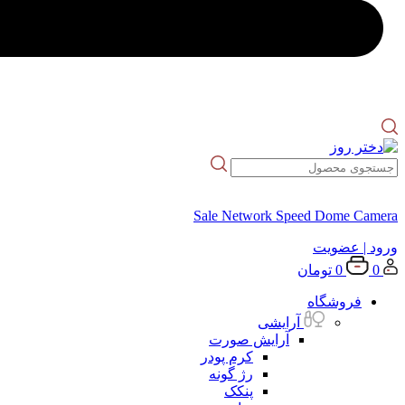
Sale Network Speed Dome Camera
ورود
| عضویت
0
0
تومان
فروشگاه
آرایشی
آرایش صورت
کرم پودر
رژ گونه
پنکک