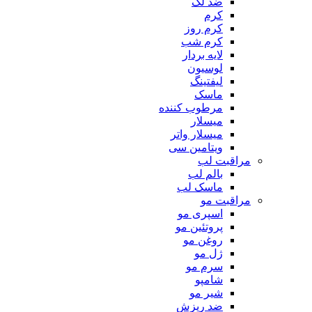
ضد لک
کرم
کرم روز
کرم شب
لایه بردار
لوسیون
لیفتینگ
ماسک
مرطوب کننده
میسلار
میسلار واتر
ویتامین سی
مراقبت لب
بالم لب
ماسک لب
مراقبت مو
اسپری مو
پروتئین مو
روغن مو
ژل مو
سرم مو
شامپو
شیر مو
ضد ریزش