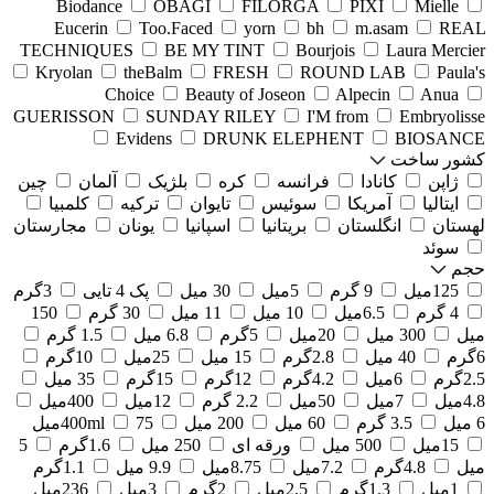
Biodance
OBAGI
FILORGA
PIXI
Mielle
Eucerin
Too.Faced
yorn
bh
m.asam
REAL
TECHNIQUES
BE MY TINT
Bourjois
Laura Mercier
Kryolan
theBalm
FRESH
ROUND LAB
Paula's
Choice
Beauty of Joseon
Alpecin
Anua
GUERISSON
SUNDAY RILEY
I'M from
Embryolisse
Evidens
DRUNK ELEPHENT
BIOSANCE
کشور ساخت
ژاپن
کانادا
فرانسه
کره
بلژیک
آلمان
چین
ایتالیا
آمریکا
سوئیس
تایوان
ترکیه
کلمبیا
لهستان
انگلستان
بریتانیا
اسپانیا
یونان
مجارستان
سوئد
حجم
125میل
9 گرم
5میل
30 میل
پک 4 تایی
3گرم
4 گرم
6.5میل
10 میل
11 میل
30 گرم
150
میل
300 میل
20میل
5گرم
6.8 میل
1.5 گرم
6گرم
40 میل
2.8گرم
15 میل
25میل
10گرم
2.5گرم
6میل
4.2گرم
12گرم
15گرم
35 میل
4.8میل
7میل
50میل
2.2 گرم
12میل
400میل
6 میل
3.5 گرم
60 میل
200 میل
75میل
400ml
15میل
500 میل
ورقه ای
250 میل
1.6گرم
5
میل
4.8گرم
7.2میل
8.75میل
9.9 میل
1.1گرم
1میل
1.3گرم
2.5میل
2گرم
3میل
236میل