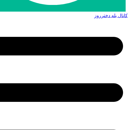
کانال بله دخترروز