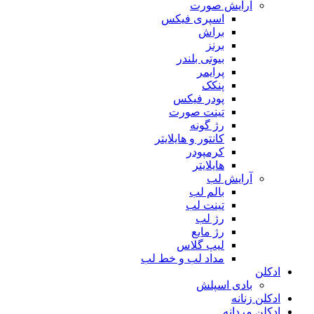
آرایش صورت
اسپری فیکس
براش
برنز
بیوتی بلندر
پرایمر
پنکک
پودر فیکس
تینت صورت
رژ گونه
کانتور و هایلایتر
کرمپودر
هایلایتر
آرایش لب
بالم لب
تینت لب
رژ لب
رژ مایع
لیپ گلاس
مداد لب و خط لب
ادکلن
بادی اسپلش
ادکلن زنانه
ادکلن مردانه