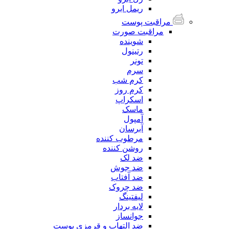
ریمل ابرو
مراقبت پوست
مراقبت صورت
شوینده
رتینول
تونر
سرم
کرم شب
کرم روز
اسکراپ
ماسک
آمپول
آبرسان
مرطوب کننده
روشن کننده
ضد لک
ضد جوش
ضد آفتاب
ضد چروک
لیفتینگ
لایه بردار
جوانساز
ضد التهاب و قرمزی پوست