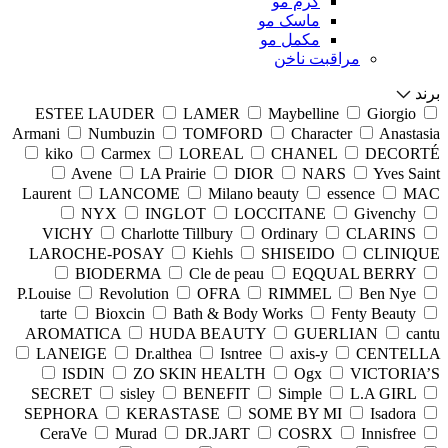
کرم مو
ماسک مو
مکمل مو
مراقبت ناخن
برند
ESTEE LAUDER
LAMER
Maybelline
Giorgio
Armani
Numbuzin
TOMFORD
Character
Anastasia
kiko
Carmex
LOREAL
CHANEL
DECORTÉ
Avene
LA Prairie
DIOR
NARS
Yves Saint
Laurent
LANCOME
Milano beauty
essence
MAC
NYX
INGLOT
LOCCITANE
Givenchy
VICHY
Charlotte Tillbury
Ordinary
CLARINS
LAROCHE-POSAY
Kiehls
SHISEIDO
CLINIQUE
BIODERMA
Cle de peau
EQQUAL BERRY
P.Louise
Revolution
OFRA
RIMMEL
Ben Nye
tarte
Bioxcin
Bath & Body Works
Fenty Beauty
AROMATICA
HUDA BEAUTY
GUERLIAN
cantu
LANEIGE
Dr.althea
Isntree
axis-y
CENTELLA
ISDIN
ZO SKIN HEALTH
Ogx
VICTORIA’S
SECRET
sisley
BENEFIT
Simple
L.A GIRL
SEPHORA
KERASTASE
SOME BY MI
Isadora
CeraVe
Murad
DR.JART
COSRX
Innisfree