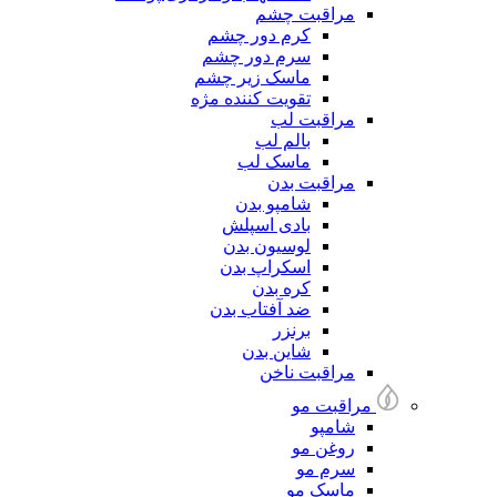
مراقبت چشم
کرم دور چشم
سرم دور چشم
ماسک زیر چشم
تقویت کننده مژه
مراقبت لب
بالم لب
ماسک لب
مراقبت بدن
شامپو بدن
بادی اسپلش
لوسیون بدن
اسکراپ بدن
کره بدن
ضد آفتاب بدن
برنزر
شاین بدن
مراقبت ناخن
مراقبت مو
شامپو
روغن مو
سرم مو
ماسک مو