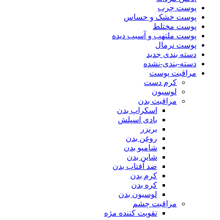
پوست چرب
پوست خشک و حساس
پوست مختلط
پوست ملتهب و آسیب دیده
پوست نرمال
دسته بندی جدید
دسته-بندی-نشده
مراقبت پوست
کرم دست
لوسیون
مراقبت بدن
اسکراپ بدن
بادی اسپلش
برنزر
روغن بدن
شامپو بدن
شاین بدن
ضد آفتاب بدن
کرم بدن
کره بدن
لوسیون بدن
مراقبت چشم
تقویت کننده مژه