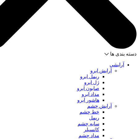
دسته بندی ها
آرایشی
آرایش ابرو
ریمل ابرو
ژل ابرو
صابون ابرو
مداد ابرو
هاشور ابرو
آرایش چشم
خط چشم
ریمل
سایه چشم
کانسیلر
مداد چشم