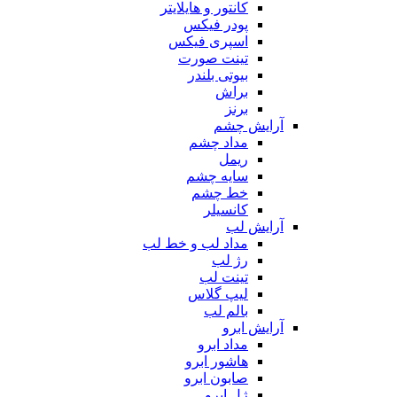
کانتور و هایلایتر
پودر فیکس
اسپری فیکس
تینت صورت
بیوتی بلندر
براش
برنز
آرایش چشم
مداد چشم
ریمل
سایه چشم
خط چشم
کانسیلر
آرایش لب
مداد لب و خط لب
رژ لب
تینت لب
لیپ گلاس
بالم لب
آرایش ابرو
مداد ابرو
هاشور ابرو
صابون ابرو
ژل ابرو