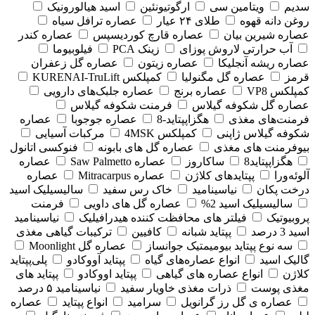
سدیم
ویتامین سی
ارگوتیونئین
اسید هیالورونیک
روغن دانه قهوه
طلای ۲۴ عیار
عصاره ترافل سیاه
عصاره شیرین بیان
عصاره قارچ کوردیسپس
عصاره کندر
آب حرارتی لاروش پوزای
زینک PCA
فیلوبیوما
عصاره ریشه آنجلیکا
عصاره زیتون
عصاره گل زعفران
قرمز
عصاره گل مگنولیا
کمپلکس KURENAI-TruLift
کمپلکس VP8
عصاره برنج
عصاره جلبک‌های دارویی
عصاره گل شکوفه گیلاس
فرمنت شکوفه گیلاس
فرمنت‌های مغذی
هگزاپپتاید-8
عصاره جوجوبا
عصاره
شکوفه گیلاس ژاپنی
کمپلکس 4MSK
مرکبات آسیایی
بیوفرمنت های مغذی
عصاره گل های بابونه
فنوکسی اتانول
هگزاپپتاید8
ساکاروز
عصاره Saw Palmetto
عصاره
آلوئه‌ورا
پپتایدهای کلاژن
عصاره Mitracarpus
عصاره
درخت پکان
نیاسینامید
خاک رس سفید
سالیسیلیک اسید
سالیسیلیک اسید 2%
عصاره گل های داویی
فرمنت
پروبیوتیک
فیلتر های محافظت کننده هیدرافیلیک
نیاسینامید
اسید 3 درصد
پپتاید شبانه
کافیین
ترکیبات گیاهی مغذی
سه نوع پپتاید بیومیمتیک جوانساز
عصاره گل Moonlight
گالیک اسید
انواع عصاره‌های گیاه
پپتاید آووکادو
پلی‌پپتاید
کلاژن
انواع عصاره های گیاهی
پپتاید اووکادو
پپتاید های
مغذی پوست
ذرات مغذی خاویار سفید
نیاسینامید ۵ درصد
عصاره ی گل رز گرانویل
سرامید
انواع پپتاید
عصاره