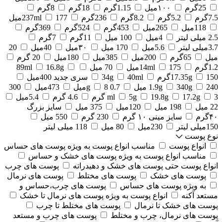
25گرم
۱۰۰میل
1.15گرم
18گرم
8گرم
7.5گرم
5.2گرم
8.2گرم
236گرم
177میل
237ml
118میل
265میل
453گرم
524گرم
369گرم
2.5 میلی لیتر
4میل
100 میل
11گرم
7گرم
3.7میلی لیتر
5.6میل
170 میل
۳۰میل
40میل
20
میل
65گرم
200میل
385میل
180میل
20 گرم
1.2گرم
175میل
14ml
70 میل
16.8g
89ml
150گرم
17.35g
40ml
34g
سری جدید 400میل
240 میل
340g
1.9g
0.7 g
8میل
473میل
300
3 گرم
17.2g
19.8g
5g
ml
4.6 گرم
5.4میل
22 میل
198 میل
120میل
375 میل
سایز بزرگ
۴۰گرم
سایز مینی ۱۰ گرم
230 گرم
550 میل
150میلی لیتر
230میل
80 میل
118 میلی لیتر
نوع پوست
انواع پوست
مناسب انواع پوست به ویژه پوست های حساس
مناسب انواع پوست به ویژه پوست های خشک و حساس
انواع پوست حتی پوست های خشک و دهیدراته
پوست های چرب
پوست های خشک
پوست های مختلط
پوست های نرمال
به ویژه پوست های حساس
پوست های چرب،حساس و
مستعد آکنه
انواع پوست به ویژه پوست های نرمال تا خشک
پوست های خشک تا نرمال
پوست های مختلط تا چرب
پوست های نرمال، چرب و مختلط
پوست های چرب و مستعد