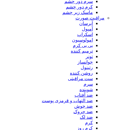
سرم دور چشم
کرم دور چشم
ماسک زیر چشم
مراقبت صورت
آبرسان
آمپول
اسکراپ
امولوسیون
بی بی کرم
ترمیم کننده
تونر
جوانساز
رتینول
روشن کننده
ست مراقبتی
سرم
شوینده
ضد آفتاب
ضد التهاب و قرمزی پوست
‌ضد جوش
ضد چروک
ضد لک
کرم
کرم روز