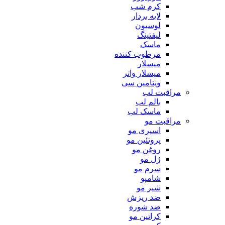
کرم شب
لایه بردار
لوسیون
لیفتینگ
ماسک
مرطوب کننده
میسلار
میسلار واتر
ویتامین سی
مراقبت لب
بالم لب
ماسک لب
مراقبت مو
اسپری مو
پروتئین مو
روغن مو
ژل مو
سرم مو
شامپو
شیر مو
ضد ریزش
ضد شوره
کراتین مو