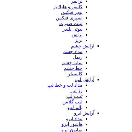
پرایمر
کانتور و هایلایتر
پودر فیکس
اسپری فیکس
تینت صورت
بیوتی بلندر
براش
برنز
آرایش چشم
مداد چشم
ریمل
سایه چشم
خط چشم
کانسیلر
آرایش لب
مداد لب و خط لب
رژ لب
تینت لب
لیپ گلاس
بالم لب
آرایش ابرو
مداد ابرو
هاشور ابرو
صابون ابرو