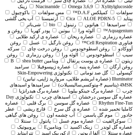
لیلی
عصاره انار
عصاره چای سبز
فرمنت نارگیل
Xylitylglucoside
Omega 3,6,9
Niacinamide
زینک
سولفات
کمپلکس D.A.F™
مس سولفات
باکوچیول
پپتاید
5-Cica
ALOE PDRN
آرتمیستا
آب یخی گلشی
سرامیدها
هیاتوین
رتینول
bio
شی‌باتر
Aquagenium™
آلوئه ورا
بیوتین
پودر کهربا
روغن و
عصاره رزماری
عصاره ریحان
عصاره ی ارکید طلایی
فناوری Cell Respiration™
روغن نارگیل
عسل
روغن
آووکادو
روغن اسطوخودوس
روغن درخت چای
سرکه
سیب
اسطوخودوس
الوئه ورا
روغن رزماری
روغن
زیتون
عصاره ی پوست پرتقال
ویتامین B
shea butter
روغن آرگان
عصاره پنبه
عصاره ژیپسوفیلا
سرامید
کپسولی
گل صد تومانی
تکنولوژی Skin-Empowering
Illuminator (عصاره ابریشم طلایی، مروارید ژاپنی، تیانین)
4MSK (پتاسیم ۴‑مِتوکسی‌سالیسیلات)
سرامیدها و اسیدهای
چرب
عصاره برگ جینکو بیلوبا
عصاره برگ هیدرانژیا
عصاره گل سوسن درخشان
اسیدهای چرب
تکنولوژی Day
Rhythm Fine‑Tun
عصاره گل سوسن
برگ قلبی
عصاره
کاملیا تخمیر شده
عصاره ی گل سرخ
قارچ ریشی
عطر
جادور
موم گل یاسمن
آب چشمه اون
روغن های گیاهی
سوکرالفیت
عصاره موم عسل
پانتول
سنتلا
عصاره گل لوندر
زینک اکسید
ویتامینE
پروبیوتیک
عصاره سنتلا
آلفا اربوتین
ازکوربیک اسید
تتراپپتاید