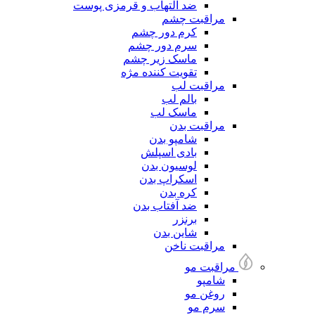
ضد التهاب و قرمزی پوست
مراقبت چشم
کرم دور چشم
سرم دور چشم
ماسک زیر چشم
تقویت کننده مژه
مراقبت لب
بالم لب
ماسک لب
مراقبت بدن
شامپو بدن
بادی اسپلش
لوسیون بدن
اسکراپ بدن
کره بدن
ضد آفتاب بدن
برنزر
شاین بدن
مراقبت ناخن
مراقبت مو
شامپو
روغن مو
سرم مو