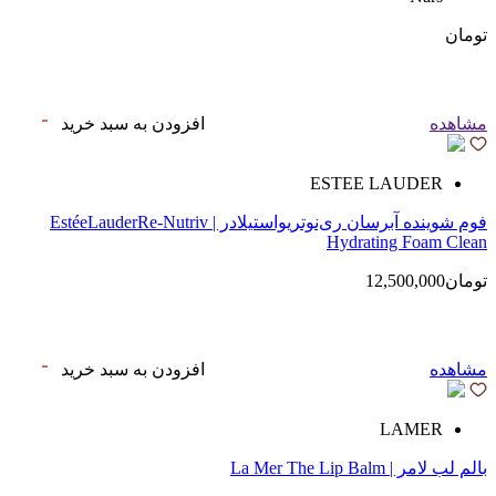
تومان
مشاهده
افزودن به سبد خرید
ESTEE LAUDER
فوم شوینده آبرسان ری‌نوتریواستیلادر | EstéeLauderRe-Nutriv
Hydrating Foam Clean
تومان12,500,000
مشاهده
افزودن به سبد خرید
LAMER
بالم لب لامر | La Mer The Lip Balm