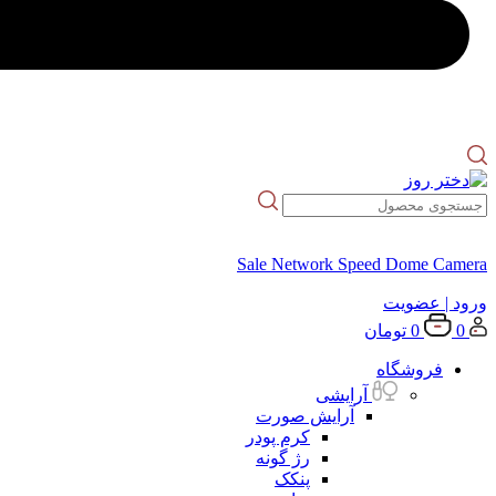
Sale Network Speed Dome Camera
ورود
| عضویت
0
0
تومان
فروشگاه
آرایشی
آرایش صورت
کرم پودر
رژ گونه
پنکک