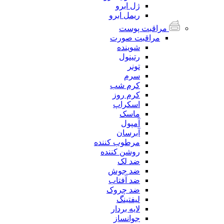
ژل ابرو
ریمل ابرو
مراقبت پوست
مراقبت صورت
شوینده
رتینول
تونر
سرم
کرم شب
کرم روز
اسکراپ
ماسک
آمپول
آبرسان
مرطوب کننده
روشن کننده
ضد لک
ضد جوش
ضد آفتاب
ضد چروک
لیفتینگ
لایه بردار
جوانساز