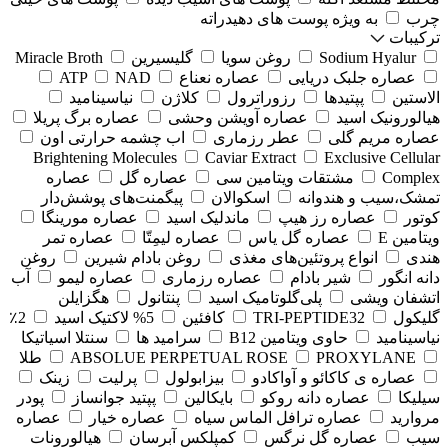
چرب
به ویژه پوست های دهیدراته
ترکیبات
Sodium Hyalur
روغن سویا
گلیسیرین
Miracle Broth
عصاره جلبک دریایی
عصاره نعناع
NAD
ATP
الاستین
پپتیدها
رزوراترول
کلاژن
⁠نیاسینامید
هیالورونیک اسید
عصاره آویشن وحشی
عصاره برگ پریلا
عصاره مریم گلی
عطر رزماری
اب چشمه حرارتی اون
Brightening Molecules
Caviar Extract
Exclusive Cellular
Complex
مشتقات ویتامین سی
عصاره گل
عصاره
تمشک،سیب و هندوانه
اسکوالان
پیگمنت‌های پوشش‌دار
کوتور
عصاره رز هیپ
ماندلیک اسید
عصاره مورینگا
ویتامین E
عصاره گل یاس
عصاره لیمِتّا
عصاره تمر
هندی
انواع پروتئین‌های مغذی
روغن بادام شیرین
روغن
دانه انگور
شیر بادام
عصاره رزماری
عصاره لیمو
آب
اتشفان ویشی
پلی‌گلوتامیک اسید
پنتانول
هگزایلن
گلیکول
TRI-PEPTIDE32
کافئین
5% لاکتیک اسید
2٪
نیاسینامید
حاوی ویتامین B12
سرامید ها
سنتلا اسیاتیکا
PROXYLANE
ABSOLUE PERPETUAL ROSE
طلا
عصاره ی کاکائو و آواکادو
بیزابولول
پرلیت
زینک
سیلیکا
عصاره دانه روکو
بایکالین
پپتید جوانساز
پودر
مروارید
عصاره ترافل الماس سیاه
عصاره خیار
عصاره
سیب
عصاره گل نرگس
کمپلکس آبرسان
هیالورونات