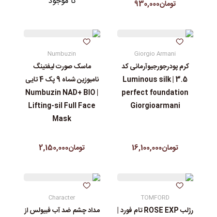
نا موجود
تومان930,000
Numbuzin
Giorgio Armani
کرم پودرجورجیوآرمانی کد
ماسک صورت لیفتینگ
3.5 | Luminous silk
نامبوزین شماه 9 پک 4 تایی
| Numbuzin NAD+ BIO
perfect foundation
Lifting-sil Full Face
Giorgioarmani
Mask
تومان16,100,000
تومان2,150,000
Character
TOMFORD
رژلب ROSE EXP تام فورد |
مداد چشم ضد آب فبیولس از