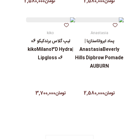
تومان2,580,000
تومان2,580,000
kiko
Anastasia
پماد ابرواناستازیا |
لیپ گلاس‌ برندکیکو 06
|kikoMilano3D Hydra
AnastasiaBeverly
Lipgloss 06
Hills Dipbrow Pomade
AUBURN
تومان2,580,000
تومان3,700,000