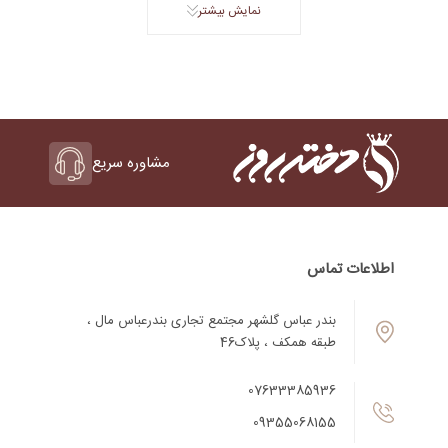
نمایش بیشتر
مشاوره سریع
اطلاعات تماس
بندر عباس گلشهر مجتمع تجاری بندرعباس مال ،
طبقه همکف ، پلاک46
07633385936
09355068155