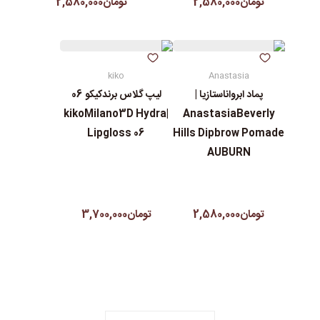
تومان2,580,000
تومان2,580,000
kiko
Anastasia
پماد ابرواناستازیا |
لیپ گلاس‌ برندکیکو 06
|kikoMilano3D Hydra
AnastasiaBeverly
Lipgloss 06
Hills Dipbrow Pomade
AUBURN
تومان2,580,000
تومان3,700,000