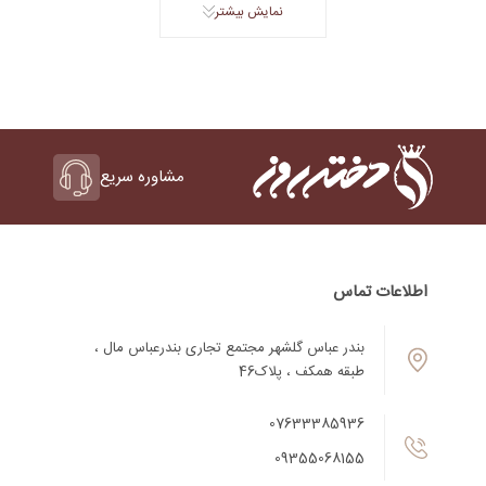
نمایش بیشتر
مشاوره سریع
اطلاعات تماس
بندر عباس گلشهر مجتمع تجاری بندرعباس مال ،
طبقه همکف ، پلاک46
07633385936
09355068155