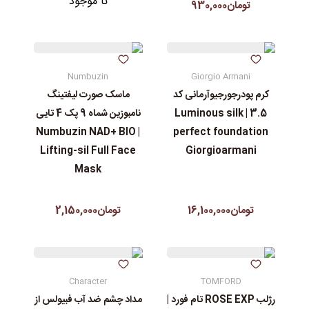
نا موجود
تومان930,000
Numbuzin
Giorgio Armani
کرم پودرجورجیوآرمانی کد
ماسک صورت لیفتینگ
3.5 | Luminous silk
نامبوزین شماه 9 پک 4 تایی
| Numbuzin NAD+ BIO
perfect foundation
Lifting-sil Full Face
Giorgioarmani
Mask
تومان16,100,000
تومان2,150,000
Character
TOMFORD
رژلب ROSE EXP تام فورد |
مداد چشم ضد آب فبیولس از