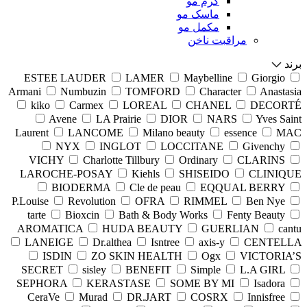
کرم مو
ماسک مو
مکمل مو
مراقبت ناخن
برند
ESTEE LAUDER
LAMER
Maybelline
Giorgio
Armani
Numbuzin
TOMFORD
Character
Anastasia
kiko
Carmex
LOREAL
CHANEL
DECORTÉ
Avene
LA Prairie
DIOR
NARS
Yves Saint
Laurent
LANCOME
Milano beauty
essence
MAC
NYX
INGLOT
LOCCITANE
Givenchy
VICHY
Charlotte Tillbury
Ordinary
CLARINS
LAROCHE-POSAY
Kiehls
SHISEIDO
CLINIQUE
BIODERMA
Cle de peau
EQQUAL BERRY
P.Louise
Revolution
OFRA
RIMMEL
Ben Nye
tarte
Bioxcin
Bath & Body Works
Fenty Beauty
AROMATICA
HUDA BEAUTY
GUERLIAN
cantu
LANEIGE
Dr.althea
Isntree
axis-y
CENTELLA
ISDIN
ZO SKIN HEALTH
Ogx
VICTORIA’S
SECRET
sisley
BENEFIT
Simple
L.A GIRL
SEPHORA
KERASTASE
SOME BY MI
Isadora
CeraVe
Murad
DR.JART
COSRX
Innisfree