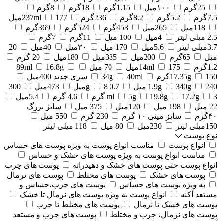
25گرم
۱۰۰میل
1.15گرم
18گرم
8گرم
7.5گرم
5.2گرم
8.2گرم
236گرم
177میل
237ml
118میل
265میل
453گرم
524گرم
369گرم
2.5 میلی لیتر
4میل
100 میل
11گرم
7گرم
3.7میلی لیتر
5.6میل
170 میل
۳۰میل
40میل
20
میل
65گرم
200میل
385میل
180میل
20 گرم
1.2گرم
175میل
14ml
70 میل
16.8g
89ml
150گرم
17.35g
40ml
34g
سری جدید 400میل
240 میل
340g
1.9g
0.7 g
8میل
473میل
300
3 گرم
17.2g
19.8g
5g
ml
4.6 گرم
5.4میل
22 میل
198 میل
120میل
375 میل
سایز بزرگ
۴۰گرم
سایز مینی ۱۰ گرم
230 گرم
550 میل
150میلی لیتر
230میل
80 میل
118 میلی لیتر
نوع پوست
انواع پوست
مناسب انواع پوست به ویژه پوست های حساس
مناسب انواع پوست به ویژه پوست های خشک و حساس
انواع پوست حتی پوست های خشک و دهیدراته
پوست های چرب
پوست های خشک
پوست های مختلط
پوست های نرمال
به ویژه پوست های حساس
پوست های چرب،حساس و
مستعد آکنه
انواع پوست به ویژه پوست های نرمال تا خشک
پوست های خشک تا نرمال
پوست های مختلط تا چرب
پوست های نرمال، چرب و مختلط
پوست های چرب و مستعد