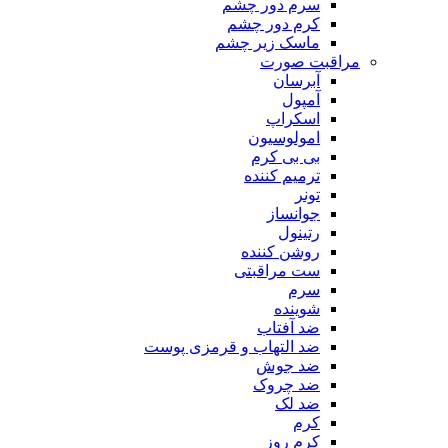
سرم دور چشم
کرم دور چشم
ماسک زیر چشم
مراقبت صورت
آبرسان
آمپول
اسکراپ
امولوسیون
بی بی کرم
ترمیم کننده
تونر
جوانساز
رتینول
روشن کننده
ست مراقبتی
سرم
شوینده
ضد آفتاب
ضد التهاب و قرمزی پوست
‌ضد جوش
ضد چروک
ضد لک
کرم
کرم روز