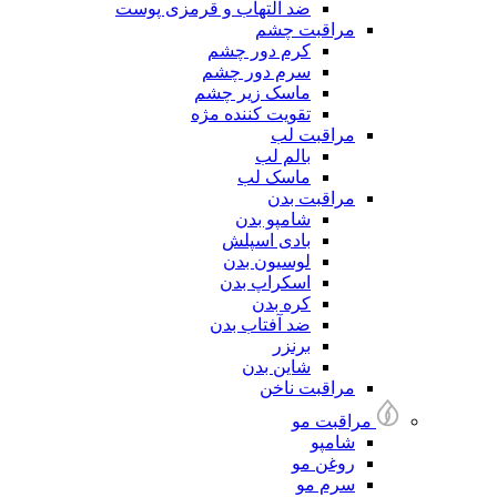
ضد التهاب و قرمزی پوست
مراقبت چشم
کرم دور چشم
سرم دور چشم
ماسک زیر چشم
تقویت کننده مژه
مراقبت لب
بالم لب
ماسک لب
مراقبت بدن
شامپو بدن
بادی اسپلش
لوسیون بدن
اسکراپ بدن
کره بدن
ضد آفتاب بدن
برنزر
شاین بدن
مراقبت ناخن
مراقبت مو
شامپو
روغن مو
سرم مو