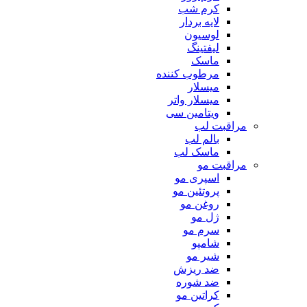
کرم شب
لایه بردار
لوسیون
لیفتینگ
ماسک
مرطوب کننده
میسلار
میسلار واتر
ویتامین سی
مراقبت لب
بالم لب
ماسک لب
مراقبت مو
اسپری مو
پروتئین مو
روغن مو
ژل مو
سرم مو
شامپو
شیر مو
ضد ریزش
ضد شوره
کراتین مو