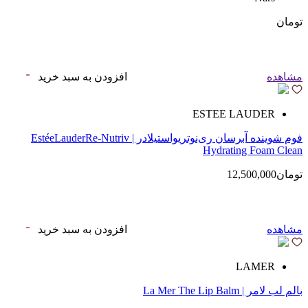
تومان
مشاهده
افزودن به سبد خرید
ESTEE LAUDER
فوم شوینده آبرسان ری‌نوتریواستیلادر | EstéeLauderRe-Nutriv
Hydrating Foam Clean
تومان12,500,000
مشاهده
افزودن به سبد خرید
LAMER
بالم لب لامر | La Mer The Lip Balm