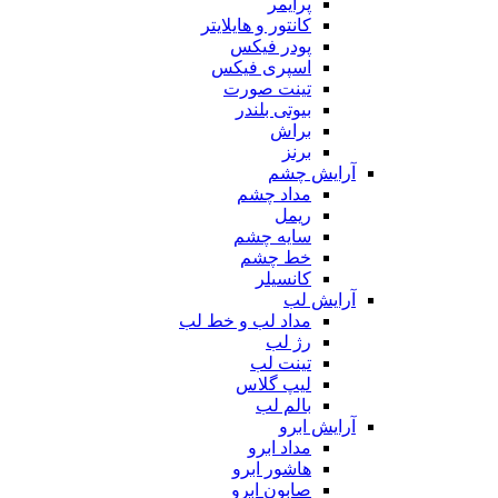
پرایمر
کانتور و هایلایتر
پودر فیکس
اسپری فیکس
تینت صورت
بیوتی بلندر
براش
برنز
آرایش چشم
مداد چشم
ریمل
سایه چشم
خط چشم
کانسیلر
آرایش لب
مداد لب و خط لب
رژ لب
تینت لب
لیپ گلاس
بالم لب
آرایش ابرو
مداد ابرو
هاشور ابرو
صابون ابرو