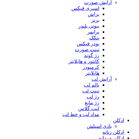
آرایش صورت
اسپری فیکس
براش
برنز
بیوتی بلندر
پرایمر
پنکک
پودر فیکس
تینت صورت
رژ گونه
کانتور و هایلایتر
کرمپودر
هایلایتر
آرایش لب
بالم لب
تینت لب
رژ لب
رژ مایع
لیپ گلاس
مداد لب و خط لب
ادکلن
بادی اسپلش
ادکلن زنانه
ادکلن مردانه