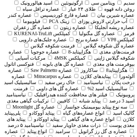
سدیم
ویتامین سی
ارگوتیونئین
اسید هیالورونیک
روغن دانه قهوه
طلای ۲۴ عیار
عصاره ترافل سیاه
عصاره شیرین بیان
عصاره قارچ کوردیسپس
عصاره کندر
آب حرارتی لاروش پوزای
زینک PCA
فیلوبیوما
عصاره ریشه آنجلیکا
عصاره زیتون
عصاره گل زعفران
قرمز
عصاره گل مگنولیا
کمپلکس KURENAI-TruLift
کمپلکس VP8
عصاره برنج
عصاره جلبک‌های دارویی
عصاره گل شکوفه گیلاس
فرمنت شکوفه گیلاس
فرمنت‌های مغذی
هگزاپپتاید-8
عصاره جوجوبا
عصاره
شکوفه گیلاس ژاپنی
کمپلکس 4MSK
مرکبات آسیایی
بیوفرمنت های مغذی
عصاره گل های بابونه
فنوکسی اتانول
هگزاپپتاید8
ساکاروز
عصاره Saw Palmetto
عصاره
آلوئه‌ورا
پپتایدهای کلاژن
عصاره Mitracarpus
عصاره
درخت پکان
نیاسینامید
خاک رس سفید
سالیسیلیک اسید
سالیسیلیک اسید 2%
عصاره گل های داویی
فرمنت
پروبیوتیک
فیلتر های محافظت کننده هیدرافیلیک
نیاسینامید
اسید 3 درصد
پپتاید شبانه
کافیین
ترکیبات گیاهی مغذی
سه نوع پپتاید بیومیمتیک جوانساز
عصاره گل Moonlight
گالیک اسید
انواع عصاره‌های گیاه
پپتاید آووکادو
پلی‌پپتاید
کلاژن
انواع عصاره های گیاهی
پپتاید اووکادو
پپتاید های
مغذی پوست
ذرات مغذی خاویار سفید
نیاسینامید ۵ درصد
عصاره ی گل رز گرانویل
سرامید
انواع پپتاید
عصاره