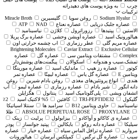
چرب
به ویژه پوست های دهیدراته
ترکیبات
Sodium Hyalur
روغن سویا
گلیسیرین
Miracle Broth
عصاره جلبک دریایی
عصاره نعناع
NAD
ATP
الاستین
پپتیدها
رزوراترول
کلاژن
⁠نیاسینامید
هیالورونیک اسید
عصاره آویشن وحشی
عصاره برگ پریلا
عصاره مریم گلی
عطر رزماری
اب چشمه حرارتی اون
Brightening Molecules
Caviar Extract
Exclusive Cellular
Complex
مشتقات ویتامین سی
عصاره گل
عصاره
تمشک،سیب و هندوانه
اسکوالان
پیگمنت‌های پوشش‌دار
کوتور
عصاره رز هیپ
ماندلیک اسید
عصاره مورینگا
ویتامین E
عصاره گل یاس
عصاره لیمِتّا
عصاره تمر
هندی
انواع پروتئین‌های مغذی
روغن بادام شیرین
روغن
دانه انگور
شیر بادام
عصاره رزماری
عصاره لیمو
آب
اتشفان ویشی
پلی‌گلوتامیک اسید
پنتانول
هگزایلن
گلیکول
TRI-PEPTIDE32
کافئین
5% لاکتیک اسید
2٪
نیاسینامید
حاوی ویتامین B12
سرامید ها
سنتلا اسیاتیکا
PROXYLANE
ABSOLUE PERPETUAL ROSE
طلا
عصاره ی کاکائو و آواکادو
بیزابولول
پرلیت
زینک
سیلیکا
عصاره دانه روکو
بایکالین
پپتید جوانساز
پودر
مروارید
عصاره ترافل الماس سیاه
عصاره خیار
عصاره
سیب
عصاره گل نرگس
کمپلکس آبرسان
هیالورونات