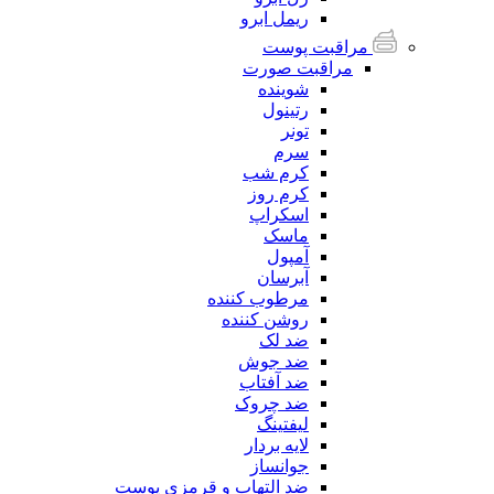
ریمل ابرو
مراقبت پوست
مراقبت صورت
شوینده
رتینول
تونر
سرم
کرم شب
کرم روز
اسکراپ
ماسک
آمپول
آبرسان
مرطوب کننده
روشن کننده
ضد لک
ضد جوش
ضد آفتاب
ضد چروک
لیفتینگ
لایه بردار
جوانساز
ضد التهاب و قرمزی پوست