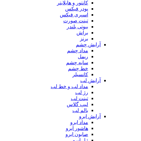
کانتور و هایلایتر
پودر فیکس
اسپری فیکس
تینت صورت
بیوتی بلندر
براش
برنز
آرایش چشم
مداد چشم
ریمل
سایه چشم
خط چشم
کانسیلر
آرایش لب
مداد لب و خط لب
رژ لب
تینت لب
لیپ گلاس
بالم لب
آرایش ابرو
مداد ابرو
هاشور ابرو
صابون ابرو
ژل ابرو