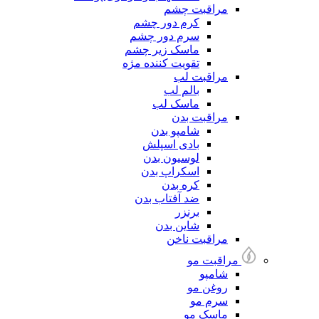
مراقبت چشم
کرم دور چشم
سرم دور چشم
ماسک زیر چشم
تقویت کننده مژه
مراقبت لب
بالم لب
ماسک لب
مراقبت بدن
شامپو بدن
بادی اسپلش
لوسیون بدن
اسکراپ بدن
کره بدن
ضد آفتاب بدن
برنزر
شاین بدن
مراقبت ناخن
مراقبت مو
شامپو
روغن مو
سرم مو
ماسک مو