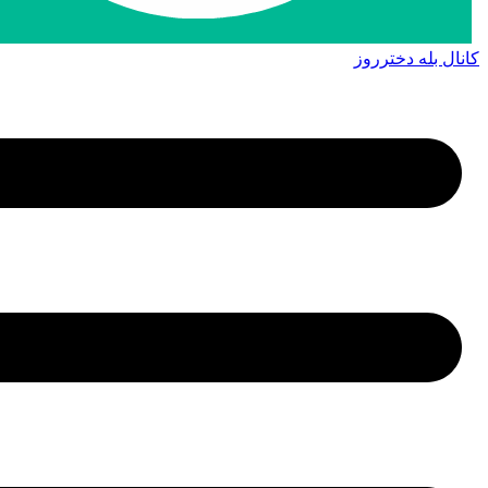
کانال بله دخترروز