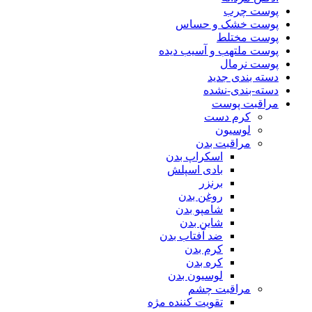
پوست چرب
پوست خشک و حساس
پوست مختلط
پوست ملتهب و آسیب دیده
پوست نرمال
دسته بندی جدید
دسته-بندی-نشده
مراقبت پوست
کرم دست
لوسیون
مراقبت بدن
اسکراپ بدن
بادی اسپلش
برنزر
روغن بدن
شامپو بدن
شاین بدن
ضد آفتاب بدن
کرم بدن
کره بدن
لوسیون بدن
مراقبت چشم
تقویت کننده مژه