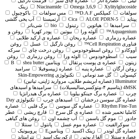
لیلی
عصاره انار
عصاره چای سبز
فرمنت نارگیل
Xylitylglucoside
Omega 3,6,9
Niacinamide
زینک
سولفات
کمپلکس D.A.F™
مس سولفات
باکوچیول
پپتاید
5-Cica
ALOE PDRN
آرتمیستا
آب یخی گلشی
سرامیدها
هیاتوین
رتینول
bio
شی‌باتر
Aquagenium™
آلوئه ورا
بیوتین
پودر کهربا
روغن و
عصاره رزماری
عصاره ریحان
عصاره ی ارکید طلایی
فناوری Cell Respiration™
روغن نارگیل
عسل
روغن
آووکادو
روغن اسطوخودوس
روغن درخت چای
سرکه
سیب
اسطوخودوس
الوئه ورا
روغن رزماری
روغن
زیتون
عصاره ی پوست پرتقال
ویتامین B
shea butter
روغن آرگان
عصاره پنبه
عصاره ژیپسوفیلا
سرامید
کپسولی
گل صد تومانی
تکنولوژی Skin-Empowering
Illuminator (عصاره ابریشم طلایی، مروارید ژاپنی، تیانین)
4MSK (پتاسیم ۴‑مِتوکسی‌سالیسیلات)
سرامیدها و اسیدهای
چرب
عصاره برگ جینکو بیلوبا
عصاره برگ هیدرانژیا
عصاره گل سوسن درخشان
اسیدهای چرب
تکنولوژی Day
Rhythm Fine‑Tun
عصاره گل سوسن
برگ قلبی
عصاره
کاملیا تخمیر شده
عصاره ی گل سرخ
قارچ ریشی
عطر
جادور
موم گل یاسمن
آب چشمه اون
روغن های گیاهی
سوکرالفیت
عصاره موم عسل
پانتول
سنتلا
عصاره گل لوندر
زینک اکسید
ویتامینE
پروبیوتیک
عصاره سنتلا
آلفا اربوتین
ازکوربیک اسید
تتراپپتاید