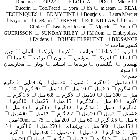
Biodance
OBAGI
FILORGA
PIXI
Mielle
Eucerin
Too.Faced
yorn
bh
m.asam
REAL
TECHNIQUES
BE MY TINT
Bourjois
Laura Mercier
Kryolan
theBalm
FRESH
ROUND LAB
Paula's
Choice
Beauty of Joseon
Alpecin
Anua
GUERISSON
SUNDAY RILEY
I'M from
Embryolisse
Evidens
DRUNK ELEPHENT
BIOSANCE
کشور ساخت
ژاپن
کانادا
فرانسه
کره
بلژیک
آلمان
چین
ایتالیا
آمریکا
سوئیس
تایوان
ترکیه
کلمبیا
لهستان
انگلستان
بریتانیا
اسپانیا
یونان
مجارستان
سوئد
حجم
125میل
9 گرم
5میل
30 میل
پک 4 تایی
3گرم
4 گرم
6.5میل
10 میل
11 میل
30 گرم
150
میل
300 میل
20میل
5گرم
6.8 میل
1.5 گرم
6گرم
40 میل
2.8گرم
15 میل
25میل
10گرم
2.5گرم
6میل
4.2گرم
12گرم
15گرم
35 میل
4.8میل
7میل
50میل
2.2 گرم
12میل
400میل
6 میل
3.5 گرم
60 میل
200 میل
75میل
400ml
15میل
500 میل
ورقه ای
250 میل
1.6گرم
5
میل
4.8گرم
7.2میل
8.75میل
9.9 میل
1.1گرم
1میل
1.3گرم
2.5میل
2گرم
3میل
236میل