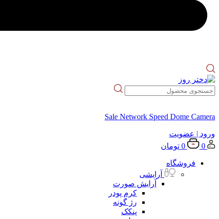
Sale Network Speed Dome Camera
ورود
| عضویت
0
0
تومان
فروشگاه
آرایشی
آرایش صورت
کرم پودر
رژ گونه
پنکک