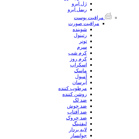
ژل ابرو
ریمل ابرو
مراقبت پوست
مراقبت صورت
شوینده
رتینول
تونر
سرم
کرم شب
کرم روز
اسکراپ
ماسک
آمپول
آبرسان
مرطوب کننده
روشن کننده
ضد لک
ضد جوش
ضد آفتاب
ضد چروک
لیفتینگ
لایه بردار
جوانساز