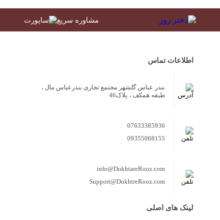
مشاوره سریع
اطلاعات تماس
بندر عباس گلشهر مجتمع تجاری بندرعباس مال ،
طبقه همکف ، پلاک46
07633385936
09355068155
info@DokhtareRooz.com
Support@DokhtreRooz.com
لینک های اصلی