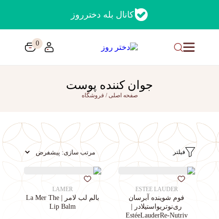
کانال بله دخترروز
0
جوان کننده پوست
صفحه اصلی
/
فروشگاه
فیلتر
LAMER
ESTEE LAUDER
فوم شوینده آبرسان
بالم لب لامر | La Mer The
ری‌نوتریواستیلادر |
Lip Balm
EstéeLauderRe-Nutriv