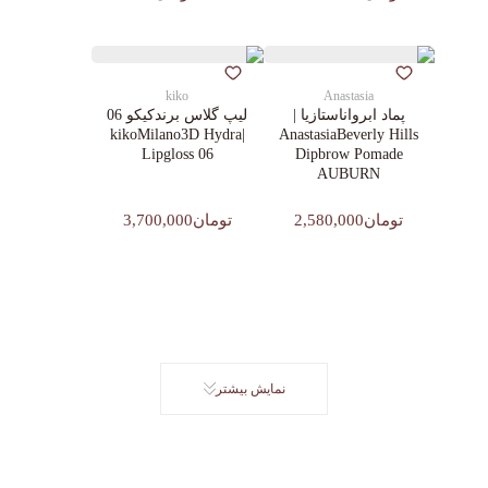
kiko
Anastasia
پماد ابرواناستازیا |
لیپ گلاس‌ برندکیکو 06
|kikoMilano3D Hydra
AnastasiaBeverly Hills
Lipgloss 06
Dipbrow Pomade
AUBURN
تومان2,580,000
تومان3,700,000
نمایش بیشتر