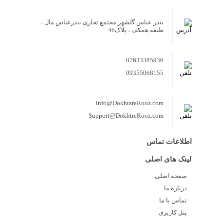
بندر عباس گلشهر مجتمع تجاری بندرعباس مال ،
طبقه همکف ، پلاک46
07633385936
09355068155
info@DokhtareRooz.com
Support@DokhtreRooz.com
اطلاعات تماس
لینک های اصلی
صفحه اصلی
درباره ما
تماس با ما
پنل کاربری