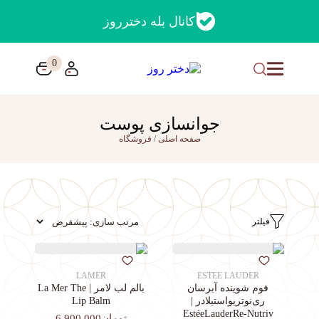
کانال بله دخترروز
0
جوانسازی پوست
صفحه اصلی
/
فروشگاه
فیلتر
LAMER
ESTEE LAUDER
فوم شوینده آبرسان
بالم لب لامر | La Mer The
ری‌نوتریواستیلادر |
Lip Balm
EstéeLauderRe-Nutriv
تومان6,900,000