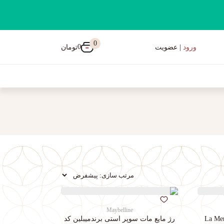
0
0
تومان
ورود
| عضویت
Maybelline
رژ مایع مات سوپر استی‌ برندمیبلین کد