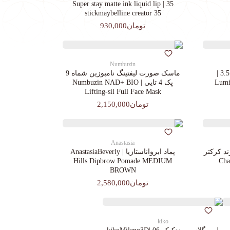
35 | Super stay matte ink liquid lip
stickmaybelline creator 35
تومان930,000
Numbuzin
کرم پودرجورجیوآرمانی کد 3.5 |
ماسک صورت لیفتینگ نامبوزین شماه 9
Lumin
پک 4 تایی | Numbuzin NAD+ BIO
Lifting-sil Full Face Mask
تومان2,150,000
Anastasia
د کرکتر
پماد ابرواناستازیا | AnastasiaBeverly
Chara
Hills Dipbrow Pomade MEDIUM
BROWN
تومان2,580,000
kiko