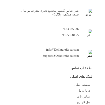
بندر عباس گلشهر مجتمع تجاری بندرعباس مال ،
طبقه همکف ، پلاک46
07633385936
09355068155
info@DokhtareRooz.com
Support@DokhtreRooz.com
اطلاعات تماس
لینک های اصلی
صفحه اصلی
درباره ما
تماس با ما
پنل کاربری