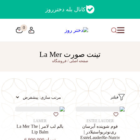
کانال بله دخترروز
0
تینت صورت La Mer
صفحه اصلی
/
فروشگاه
فیلتر
LAMER
ESTEE LAUDER
فوم شوینده آبرسان
بالم لب لامر | La Mer The
ری‌نوتریواستیلادر |
Lip Balm
EstéeLauderRe-Nutriv
تومان6,900,000