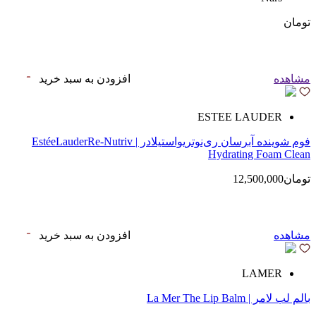
تومان
مشاهده
افزودن به سبد خرید
ESTEE LAUDER
فوم شوینده آبرسان ری‌نوتریواستیلادر | EstéeLauderRe-Nutriv
Hydrating Foam Clean
تومان12,500,000
مشاهده
افزودن به سبد خرید
LAMER
بالم لب لامر | La Mer The Lip Balm