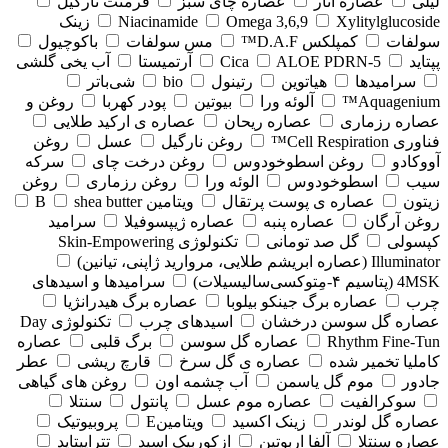
لیلی
عصاره انار
عصاره چای سبز
فرمنت نارگیل
Xylitylglucoside
Omega 3,6,9
Niacinamide
زینک
سولفات
کمپلکس D.A.F™
مس سولفات
باکوچیول
پپتاید
5-Cica
ALOE PDRN
آرتمیستا
آب یخی گلشی
سرامیدها
هیاتوین
رتینول
bio
شی‌باتر
Aquagenium™
آلوئه ورا
بیوتین
پودر کهربا
روغن و
عصاره رزماری
عصاره ریحان
عصاره ی ارکید طلایی
فناوری Cell Respiration™
روغن نارگیل
عسل
روغن
آووکادو
روغن اسطوخودوس
روغن درخت چای
سرکه
سیب
اسطوخودوس
الوئه ورا
روغن رزماری
روغن
زیتون
عصاره ی پوست پرتقال
ویتامین B
shea butter
روغن آرگان
عصاره پنبه
عصاره ژیپسوفیلا
سرامید
کپسولی
گل صد تومانی
تکنولوژی Skin-Empowering
Illuminator (عصاره ابریشم طلایی، مروارید ژاپنی، تیانین)
4MSK (پتاسیم ۴‑مِتوکسی‌سالیسیلات)
سرامیدها و اسیدهای
چرب
عصاره برگ جینکو بیلوبا
عصاره برگ هیدرانژیا
عصاره گل سوسن درخشان
اسیدهای چرب
تکنولوژی Day
Rhythm Fine‑Tun
عصاره گل سوسن
برگ قلبی
عصاره
کاملیا تخمیر شده
عصاره ی گل سرخ
قارچ ریشی
عطر
جادور
موم گل یاسمن
آب چشمه اون
روغن های گیاهی
سوکرالفیت
عصاره موم عسل
پانتول
سنتلا
عصاره گل لوندر
زینک اکسید
ویتامینE
پروبیوتیک
عصاره سنتلا
آلفا اربوتین
ازکوربیک اسید
تتراپپتاید