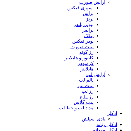
آرایش صورت
اسپری فیکس
براش
برنز
بیوتی بلندر
پرایمر
پنکک
پودر فیکس
تینت صورت
رژ گونه
کانتور و هایلایتر
کرمپودر
هایلایتر
آرایش لب
بالم لب
تینت لب
رژ لب
رژ مایع
لیپ گلاس
مداد لب و خط لب
ادکلن
بادی اسپلش
ادکلن زنانه
ادکلن مردانه