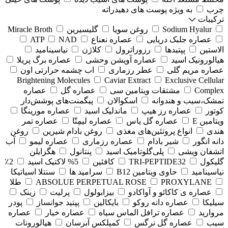
چرب
به ویژه پوست های دهیدراته
ترکیبات
Sodium Hyalur
روغن سویا
گلیسیرین
Miracle Broth
عصاره جلبک دریایی
عصاره نعناع
NAD
ATP
الاستین
پپتیدها
رزوراترول
کلاژن
⁠نیاسینامید
هیالورونیک اسید
عصاره آویشن وحشی
عصاره برگ پریلا
عصاره مریم گلی
عطر رزماری
اب چشمه حرارتی اون
Brightening Molecules
Caviar Extract
Exclusive Cellular
Complex
مشتقات ویتامین سی
عصاره گل
عصاره
تمشک،سیب و هندوانه
اسکوالان
پیگمنت‌های پوشش‌دار
کوتور
عصاره رز هیپ
ماندلیک اسید
عصاره مورینگا
ویتامین E
عصاره گل یاس
عصاره لیمِتّا
عصاره تمر
هندی
انواع پروتئین‌های مغذی
روغن بادام شیرین
روغن
دانه انگور
شیر بادام
عصاره رزماری
عصاره لیمو
آب
اتشفان ویشی
پلی‌گلوتامیک اسید
پنتانول
هگزایلن
گلیکول
TRI-PEPTIDE32
کافئین
5% لاکتیک اسید
2٪
نیاسینامید
حاوی ویتامین B12
سرامید ها
سنتلا اسیاتیکا
PROXYLANE
ABSOLUE PERPETUAL ROSE
طلا
عصاره ی کاکائو و آواکادو
بیزابولول
پرلیت
زینک
سیلیکا
عصاره دانه روکو
بایکالین
پپتید جوانساز
پودر
مروارید
عصاره ترافل الماس سیاه
عصاره خیار
عصاره
سیب
عصاره گل نرگس
کمپلکس آبرسان
هیالورونات