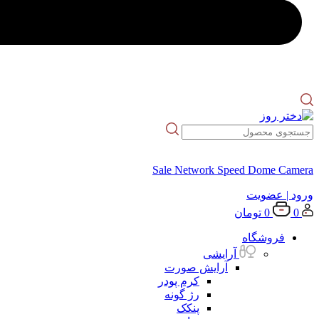
Sale Network Speed Dome Camera
ورود
| عضویت
0
0
تومان
فروشگاه
آرایشی
آرایش صورت
کرم پودر
رژ گونه
پنکک