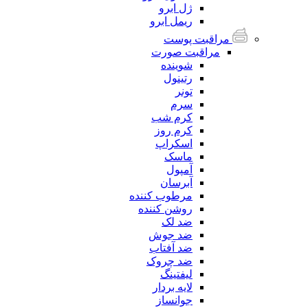
ژل ابرو
ریمل ابرو
مراقبت پوست
مراقبت صورت
شوینده
رتینول
تونر
سرم
کرم شب
کرم روز
اسکراپ
ماسک
آمپول
آبرسان
مرطوب کننده
روشن کننده
ضد لک
ضد جوش
ضد آفتاب
ضد چروک
لیفتینگ
لایه بردار
جوانساز