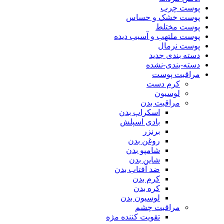
پوست چرب
پوست خشک و حساس
پوست مختلط
پوست ملتهب و آسیب دیده
پوست نرمال
دسته بندی جدید
دسته-بندی-نشده
مراقبت پوست
کرم دست
لوسیون
مراقبت بدن
اسکراپ بدن
بادی اسپلش
برنزر
روغن بدن
شامپو بدن
شاین بدن
ضد آفتاب بدن
کرم بدن
کره بدن
لوسیون بدن
مراقبت چشم
تقویت کننده مژه