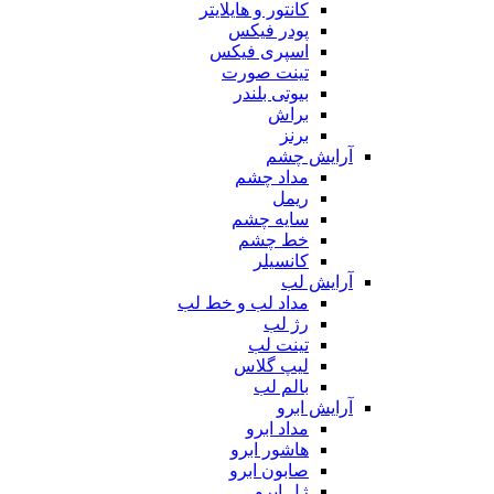
کانتور و هایلایتر
پودر فیکس
اسپری فیکس
تینت صورت
بیوتی بلندر
براش
برنز
آرایش چشم
مداد چشم
ریمل
سایه چشم
خط چشم
کانسیلر
آرایش لب
مداد لب و خط لب
رژ لب
تینت لب
لیپ گلاس
بالم لب
آرایش ابرو
مداد ابرو
هاشور ابرو
صابون ابرو
ژل ابرو