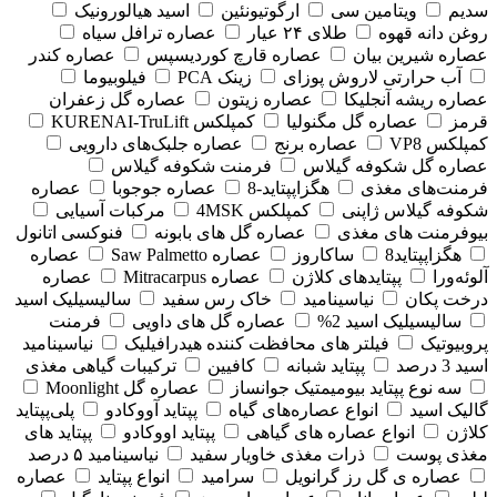
سدیم
ویتامین سی
ارگوتیونئین
اسید هیالورونیک
روغن دانه قهوه
طلای ۲۴ عیار
عصاره ترافل سیاه
عصاره شیرین بیان
عصاره قارچ کوردیسپس
عصاره کندر
آب حرارتی لاروش پوزای
زینک PCA
فیلوبیوما
عصاره ریشه آنجلیکا
عصاره زیتون
عصاره گل زعفران
قرمز
عصاره گل مگنولیا
کمپلکس KURENAI-TruLift
کمپلکس VP8
عصاره برنج
عصاره جلبک‌های دارویی
عصاره گل شکوفه گیلاس
فرمنت شکوفه گیلاس
فرمنت‌های مغذی
هگزاپپتاید-8
عصاره جوجوبا
عصاره
شکوفه گیلاس ژاپنی
کمپلکس 4MSK
مرکبات آسیایی
بیوفرمنت های مغذی
عصاره گل های بابونه
فنوکسی اتانول
هگزاپپتاید8
ساکاروز
عصاره Saw Palmetto
عصاره
آلوئه‌ورا
پپتایدهای کلاژن
عصاره Mitracarpus
عصاره
درخت پکان
نیاسینامید
خاک رس سفید
سالیسیلیک اسید
سالیسیلیک اسید 2%
عصاره گل های داویی
فرمنت
پروبیوتیک
فیلتر های محافظت کننده هیدرافیلیک
نیاسینامید
اسید 3 درصد
پپتاید شبانه
کافیین
ترکیبات گیاهی مغذی
سه نوع پپتاید بیومیمتیک جوانساز
عصاره گل Moonlight
گالیک اسید
انواع عصاره‌های گیاه
پپتاید آووکادو
پلی‌پپتاید
کلاژن
انواع عصاره های گیاهی
پپتاید اووکادو
پپتاید های
مغذی پوست
ذرات مغذی خاویار سفید
نیاسینامید ۵ درصد
عصاره ی گل رز گرانویل
سرامید
انواع پپتاید
عصاره