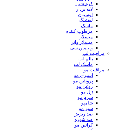
کرم شب
لایه بردار
لوسیون
لیفتینگ
ماسک
مرطوب کننده
میسلار
میسلار واتر
ویتامین سی
مراقبت لب
بالم لب
ماسک لب
مراقبت مو
اسپری مو
پروتئین مو
روغن مو
ژل مو
سرم مو
شامپو
شیر مو
ضد ریزش
ضد شوره
کراتین مو