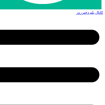
کانال بله دخترروز