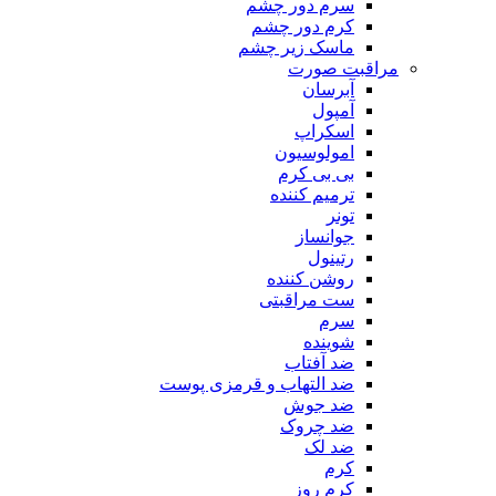
سرم دور چشم
کرم دور چشم
ماسک زیر چشم
مراقبت صورت
آبرسان
آمپول
اسکراپ
امولوسیون
بی بی کرم
ترمیم کننده
تونر
جوانساز
رتینول
روشن کننده
ست مراقبتی
سرم
شوینده
ضد آفتاب
ضد التهاب و قرمزی پوست
‌ضد جوش
ضد چروک
ضد لک
کرم
کرم روز