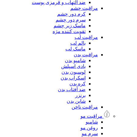
ضد التهاب و قرمزی پوست
مراقبت چشم
کرم دور چشم
سرم دور چشم
ماسک زیر چشم
تقویت کننده مژه
مراقبت لب
بالم لب
ماسک لب
مراقبت بدن
شامپو بدن
بادی اسپلش
لوسیون بدن
اسکراپ بدن
کره بدن
ضد آفتاب بدن
برنزر
شاین بدن
مراقبت ناخن
مراقبت مو
شامپو
روغن مو
سرم مو