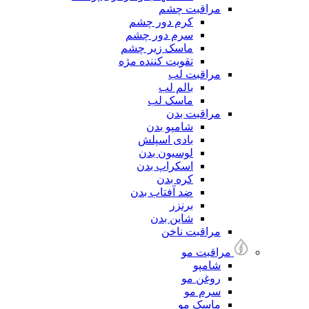
مراقبت چشم
کرم دور چشم
سرم دور چشم
ماسک زیر چشم
تقویت کننده مژه
مراقبت لب
بالم لب
ماسک لب
مراقبت بدن
شامپو بدن
بادی اسپلش
لوسیون بدن
اسکراپ بدن
کره بدن
ضد آفتاب بدن
برنزر
شاین بدن
مراقبت ناخن
مراقبت مو
شامپو
روغن مو
سرم مو
ماسک مو