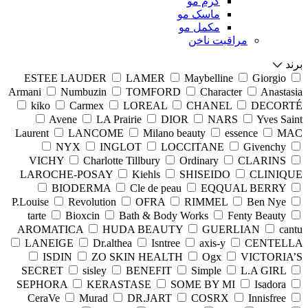
کرم مو
ماسک مو
مکمل مو
مراقبت ناخن
برند
ESTEE LAUDER
LAMER
Maybelline
Giorgio
Armani
Numbuzin
TOMFORD
Character
Anastasia
kiko
Carmex
LOREAL
CHANEL
DECORTÉ
Avene
LA Prairie
DIOR
NARS
Yves Saint
Laurent
LANCOME
Milano beauty
essence
MAC
NYX
INGLOT
LOCCITANE
Givenchy
VICHY
Charlotte Tillbury
Ordinary
CLARINS
LAROCHE-POSAY
Kiehls
SHISEIDO
CLINIQUE
BIODERMA
Cle de peau
EQQUAL BERRY
P.Louise
Revolution
OFRA
RIMMEL
Ben Nye
tarte
Bioxcin
Bath & Body Works
Fenty Beauty
AROMATICA
HUDA BEAUTY
GUERLIAN
cantu
LANEIGE
Dr.althea
Isntree
axis-y
CENTELLA
ISDIN
ZO SKIN HEALTH
Ogx
VICTORIA’S
SECRET
sisley
BENEFIT
Simple
L.A GIRL
SEPHORA
KERASTASE
SOME BY MI
Isadora
CeraVe
Murad
DR.JART
COSRX
Innisfree