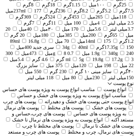
25گرم
۱۰۰میل
1.15گرم
18گرم
8گرم
7.5گرم
5.2گرم
8.2گرم
236گرم
177میل
237ml
118میل
265میل
453گرم
524گرم
369گرم
2.5 میلی لیتر
4میل
100 میل
11گرم
7گرم
3.7میلی لیتر
5.6میل
170 میل
۳۰میل
40میل
20
میل
65گرم
200میل
385میل
180میل
20 گرم
1.2گرم
175میل
14ml
70 میل
16.8g
89ml
150گرم
17.35g
40ml
34g
سری جدید 400میل
240 میل
340g
1.9g
0.7 g
8میل
473میل
300
3 گرم
17.2g
19.8g
5g
ml
4.6 گرم
5.4میل
22 میل
198 میل
120میل
375 میل
سایز بزرگ
۴۰گرم
سایز مینی ۱۰ گرم
230 گرم
550 میل
150میلی لیتر
230میل
80 میل
118 میلی لیتر
نوع پوست
انواع پوست
مناسب انواع پوست به ویژه پوست های حساس
مناسب انواع پوست به ویژه پوست های خشک و حساس
انواع پوست حتی پوست های خشک و دهیدراته
پوست های چرب
پوست های خشک
پوست های مختلط
پوست های نرمال
به ویژه پوست های حساس
پوست های چرب،حساس و
مستعد آکنه
انواع پوست به ویژه پوست های نرمال تا خشک
پوست های خشک تا نرمال
پوست های مختلط تا چرب
پوست های نرمال، چرب و مختلط
پوست های چرب و مستعد