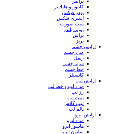
پرایمر
کانتور و هایلایتر
پودر فیکس
اسپری فیکس
تینت صورت
بیوتی بلندر
براش
برنز
آرایش چشم
مداد چشم
ریمل
سایه چشم
خط چشم
کانسیلر
آرایش لب
مداد لب و خط لب
رژ لب
تینت لب
لیپ گلاس
بالم لب
آرایش ابرو
مداد ابرو
هاشور ابرو
صابون ابرو