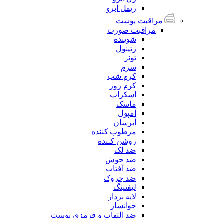
ریمل ابرو
مراقبت پوست
مراقبت صورت
شوینده
رتینول
تونر
سرم
کرم شب
کرم روز
اسکراپ
ماسک
آمپول
آبرسان
مرطوب کننده
روشن کننده
ضد لک
ضد جوش
ضد آفتاب
ضد چروک
لیفتینگ
لایه بردار
جوانساز
ضد التهاب و قرمزی پوست