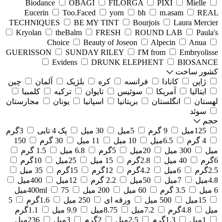
Biodance
OBAGI
FILORGA
PIXI
Mielle
Eucerin
Too.Faced
yorn
bh
m.asam
REAL
TECHNIQUES
BE MY TINT
Bourjois
Laura Mercier
Kryolan
theBalm
FRESH
ROUND LAB
Paula's
Choice
Beauty of Joseon
Alpecin
Anua
GUERISSON
SUNDAY RILEY
I'M from
Embryolisse
Evidens
DRUNK ELEPHENT
BIOSANCE
کشور ساخت
ژاپن
کانادا
فرانسه
کره
بلژیک
آلمان
چین
ایتالیا
آمریکا
سوئیس
تایوان
ترکیه
کلمبیا
لهستان
انگلستان
بریتانیا
اسپانیا
یونان
مجارستان
سوئد
حجم
125میل
9 گرم
5میل
30 میل
پک 4 تایی
3گرم
4 گرم
6.5میل
10 میل
11 میل
30 گرم
150
میل
300 میل
20میل
5گرم
6.8 میل
1.5 گرم
6گرم
40 میل
2.8گرم
15 میل
25میل
10گرم
2.5گرم
6میل
4.2گرم
12گرم
15گرم
35 میل
4.8میل
7میل
50میل
2.2 گرم
12میل
400میل
6 میل
3.5 گرم
60 میل
200 میل
75میل
400ml
15میل
500 میل
ورقه ای
250 میل
1.6گرم
5
میل
4.8گرم
7.2میل
8.75میل
9.9 میل
1.1گرم
1میل
1.3گرم
2.5میل
2گرم
3میل
236میل