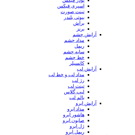
پودر فیکس
اسپری فیکس
تینت صورت
بیوتی بلندر
براش
برنز
آرایش چشم
مداد چشم
ریمل
سایه چشم
خط چشم
کانسیلر
آرایش لب
مداد لب و خط لب
رژ لب
تینت لب
لیپ گلاس
بالم لب
آرایش ابرو
مداد ابرو
هاشور ابرو
صابون ابرو
ژل ابرو
ریمل ابرو