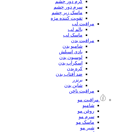
کرم دور چشم
سرم دور چشم
ماسک زیر چشم
تقویت کننده مژه
مراقبت لب
بالم لب
ماسک لب
مراقبت بدن
شامپو بدن
بادی اسپلش
لوسیون بدن
اسکراپ بدن
کره بدن
ضد آفتاب بدن
برنزر
شاین بدن
مراقبت ناخن
مراقبت مو
شامپو
روغن مو
سرم مو
ماسک مو
شیر مو