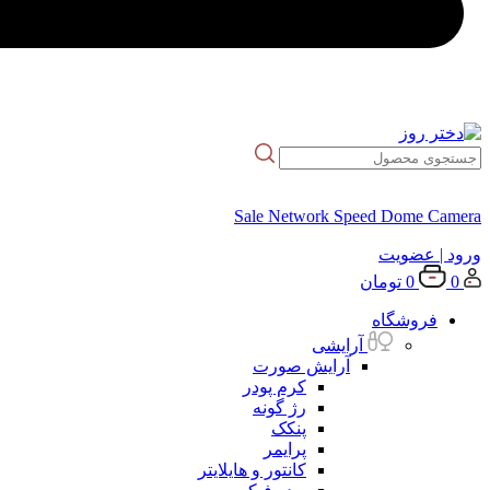
Sale Network Speed Dome Camera
ورود
| عضویت
0
0
تومان
فروشگاه
آرایشی
آرایش صورت
کرم پودر
رژ گونه
پنکک
پرایمر
کانتور و هایلایتر