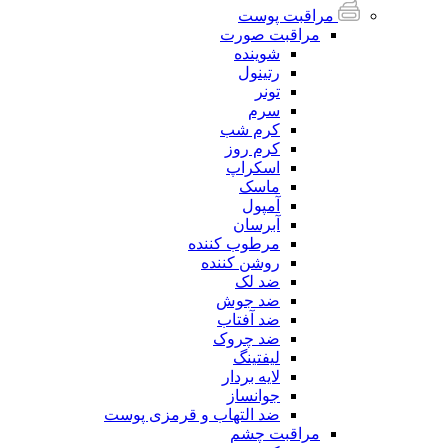
مراقبت پوست
مراقبت صورت
شوینده
رتینول
تونر
سرم
کرم شب
کرم روز
اسکراپ
ماسک
آمپول
آبرسان
مرطوب کننده
روشن کننده
ضد لک
ضد جوش
ضد آفتاب
ضد چروک
لیفتینگ
لایه بردار
جوانساز
ضد التهاب و قرمزی پوست
مراقبت چشم