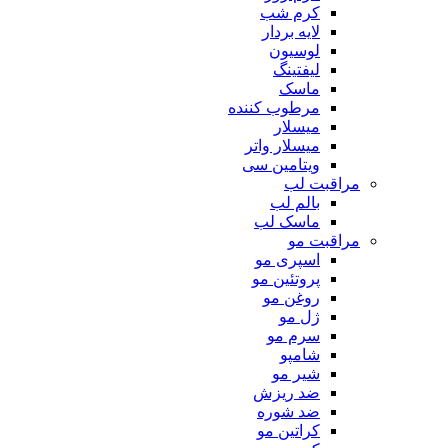
کرم شب
لایه بردار
لوسیون
لیفتینگ
ماسک
مرطوب کننده
میسلار
میسلار واتر
ویتامین سی
مراقبت لب
بالم لب
ماسک لب
مراقبت مو
اسپری مو
پروتئین مو
روغن مو
ژل مو
سرم مو
شامپو
شیر مو
ضد ریزش
ضد شوره
کراتین مو