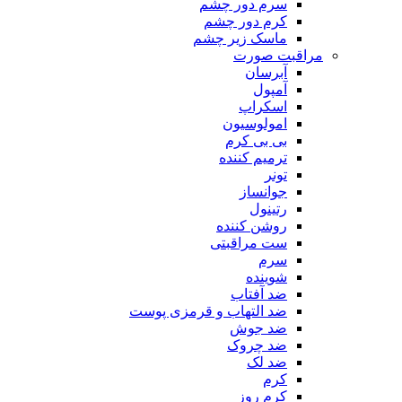
سرم دور چشم
کرم دور چشم
ماسک زیر چشم
مراقبت صورت
آبرسان
آمپول
اسکراپ
امولوسیون
بی بی کرم
ترمیم کننده
تونر
جوانساز
رتینول
روشن کننده
ست مراقبتی
سرم
شوینده
ضد آفتاب
ضد التهاب و قرمزی پوست
‌ضد جوش
ضد چروک
ضد لک
کرم
کرم روز