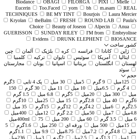
Biodance
OBAGI
FILORGA
PIXI
Mielle
Eucerin
Too.Faced
yorn
bh
m.asam
REAL
TECHNIQUES
BE MY TINT
Bourjois
Laura Mercier
Kryolan
theBalm
FRESH
ROUND LAB
Paula's
Choice
Beauty of Joseon
Alpecin
Anua
GUERISSON
SUNDAY RILEY
I'M from
Embryolisse
Evidens
DRUNK ELEPHENT
BIOSANCE
کشور ساخت
ژاپن
کانادا
فرانسه
کره
بلژیک
آلمان
چین
ایتالیا
آمریکا
سوئیس
تایوان
ترکیه
کلمبیا
لهستان
انگلستان
بریتانیا
اسپانیا
یونان
مجارستان
سوئد
حجم
125میل
9 گرم
5میل
30 میل
پک 4 تایی
3گرم
4 گرم
6.5میل
10 میل
11 میل
30 گرم
150
میل
300 میل
20میل
5گرم
6.8 میل
1.5 گرم
6گرم
40 میل
2.8گرم
15 میل
25میل
10گرم
2.5گرم
6میل
4.2گرم
12گرم
15گرم
35 میل
4.8میل
7میل
50میل
2.2 گرم
12میل
400میل
6 میل
3.5 گرم
60 میل
200 میل
75میل
400ml
15میل
500 میل
ورقه ای
250 میل
1.6گرم
5
میل
4.8گرم
7.2میل
8.75میل
9.9 میل
1.1گرم
1میل
1.3گرم
2.5میل
2گرم
3میل
236میل