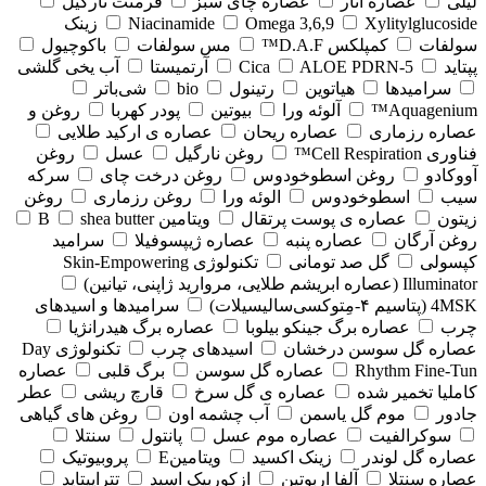
لیلی
عصاره انار
عصاره چای سبز
فرمنت نارگیل
Xylitylglucoside
Omega 3,6,9
Niacinamide
زینک
سولفات
کمپلکس D.A.F™
مس سولفات
باکوچیول
پپتاید
5-Cica
ALOE PDRN
آرتمیستا
آب یخی گلشی
سرامیدها
هیاتوین
رتینول
bio
شی‌باتر
Aquagenium™
آلوئه ورا
بیوتین
پودر کهربا
روغن و
عصاره رزماری
عصاره ریحان
عصاره ی ارکید طلایی
فناوری Cell Respiration™
روغن نارگیل
عسل
روغن
آووکادو
روغن اسطوخودوس
روغن درخت چای
سرکه
سیب
اسطوخودوس
الوئه ورا
روغن رزماری
روغن
زیتون
عصاره ی پوست پرتقال
ویتامین B
shea butter
روغن آرگان
عصاره پنبه
عصاره ژیپسوفیلا
سرامید
کپسولی
گل صد تومانی
تکنولوژی Skin-Empowering
Illuminator (عصاره ابریشم طلایی، مروارید ژاپنی، تیانین)
4MSK (پتاسیم ۴‑مِتوکسی‌سالیسیلات)
سرامیدها و اسیدهای
چرب
عصاره برگ جینکو بیلوبا
عصاره برگ هیدرانژیا
عصاره گل سوسن درخشان
اسیدهای چرب
تکنولوژی Day
Rhythm Fine‑Tun
عصاره گل سوسن
برگ قلبی
عصاره
کاملیا تخمیر شده
عصاره ی گل سرخ
قارچ ریشی
عطر
جادور
موم گل یاسمن
آب چشمه اون
روغن های گیاهی
سوکرالفیت
عصاره موم عسل
پانتول
سنتلا
عصاره گل لوندر
زینک اکسید
ویتامینE
پروبیوتیک
عصاره سنتلا
آلفا اربوتین
ازکوربیک اسید
تتراپپتاید