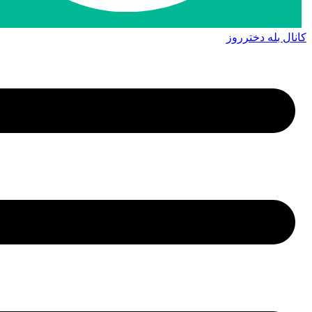
کانال بله دخترروز