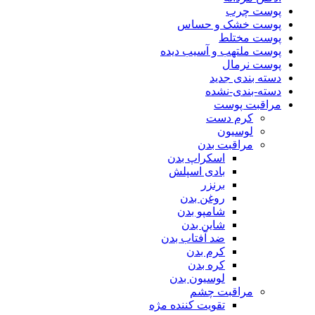
پوست چرب
پوست خشک و حساس
پوست مختلط
پوست ملتهب و آسیب دیده
پوست نرمال
دسته بندی جدید
دسته-بندی-نشده
مراقبت پوست
کرم دست
لوسیون
مراقبت بدن
اسکراپ بدن
بادی اسپلش
برنزر
روغن بدن
شامپو بدن
شاین بدن
ضد آفتاب بدن
کرم بدن
کره بدن
لوسیون بدن
مراقبت چشم
تقویت کننده مژه