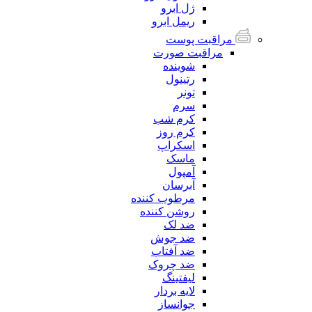
ژل ابرو
ریمل ابرو
مراقبت پوست
مراقبت صورت
شوینده
رتینول
تونر
سرم
کرم شب
کرم روز
اسکراپ
ماسک
آمپول
آبرسان
مرطوب کننده
روشن کننده
ضد لک
ضد جوش
ضد آفتاب
ضد چروک
لیفتینگ
لایه بردار
جوانساز