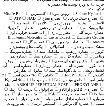
چرب
به ویژه پوست های دهیدراته
ترکیبات
Sodium Hyalur
روغن سویا
گلیسیرین
Miracle Broth
عصاره جلبک دریایی
عصاره نعناع
NAD
ATP
الاستین
پپتیدها
رزوراترول
کلاژن
⁠نیاسینامید
هیالورونیک اسید
عصاره آویشن وحشی
عصاره برگ پریلا
عصاره مریم گلی
عطر رزماری
اب چشمه حرارتی اون
Brightening Molecules
Caviar Extract
Exclusive Cellular
Complex
مشتقات ویتامین سی
عصاره گل
عصاره
تمشک،سیب و هندوانه
اسکوالان
پیگمنت‌های پوشش‌دار
کوتور
عصاره رز هیپ
ماندلیک اسید
عصاره مورینگا
ویتامین E
عصاره گل یاس
عصاره لیمِتّا
عصاره تمر
هندی
انواع پروتئین‌های مغذی
روغن بادام شیرین
روغن
دانه انگور
شیر بادام
عصاره رزماری
عصاره لیمو
آب
اتشفان ویشی
پلی‌گلوتامیک اسید
پنتانول
هگزایلن
گلیکول
TRI-PEPTIDE32
کافئین
5% لاکتیک اسید
2٪
نیاسینامید
حاوی ویتامین B12
سرامید ها
سنتلا اسیاتیکا
PROXYLANE
ABSOLUE PERPETUAL ROSE
طلا
عصاره ی کاکائو و آواکادو
بیزابولول
پرلیت
زینک
سیلیکا
عصاره دانه روکو
بایکالین
پپتید جوانساز
پودر
مروارید
عصاره ترافل الماس سیاه
عصاره خیار
عصاره
سیب
عصاره گل نرگس
کمپلکس آبرسان
هیالورونات