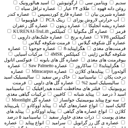
سدیم
ویتامین سی
ارگوتیونئین
اسید هیالورونیک
روغن دانه قهوه
طلای ۲۴ عیار
عصاره ترافل سیاه
عصاره شیرین بیان
عصاره قارچ کوردیسپس
عصاره کندر
آب حرارتی لاروش پوزای
زینک PCA
فیلوبیوما
عصاره ریشه آنجلیکا
عصاره زیتون
عصاره گل زعفران
قرمز
عصاره گل مگنولیا
کمپلکس KURENAI-TruLift
کمپلکس VP8
عصاره برنج
عصاره جلبک‌های دارویی
عصاره گل شکوفه گیلاس
فرمنت شکوفه گیلاس
فرمنت‌های مغذی
هگزاپپتاید-8
عصاره جوجوبا
عصاره
شکوفه گیلاس ژاپنی
کمپلکس 4MSK
مرکبات آسیایی
بیوفرمنت های مغذی
عصاره گل های بابونه
فنوکسی اتانول
هگزاپپتاید8
ساکاروز
عصاره Saw Palmetto
عصاره
آلوئه‌ورا
پپتایدهای کلاژن
عصاره Mitracarpus
عصاره
درخت پکان
نیاسینامید
خاک رس سفید
سالیسیلیک اسید
سالیسیلیک اسید 2%
عصاره گل های داویی
فرمنت
پروبیوتیک
فیلتر های محافظت کننده هیدرافیلیک
نیاسینامید
اسید 3 درصد
پپتاید شبانه
کافیین
ترکیبات گیاهی مغذی
سه نوع پپتاید بیومیمتیک جوانساز
عصاره گل Moonlight
گالیک اسید
انواع عصاره‌های گیاه
پپتاید آووکادو
پلی‌پپتاید
کلاژن
انواع عصاره های گیاهی
پپتاید اووکادو
پپتاید های
مغذی پوست
ذرات مغذی خاویار سفید
نیاسینامید ۵ درصد
عصاره ی گل رز گرانویل
سرامید
انواع پپتاید
عصاره