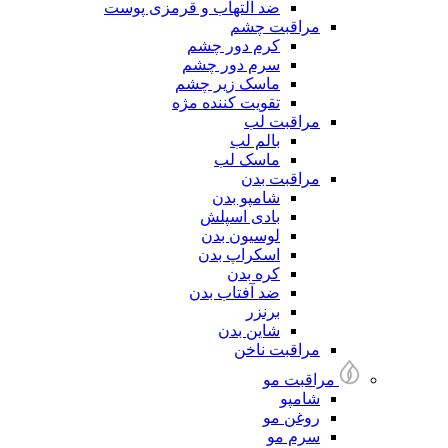
ضد التهاب و قرمزی پوست
مراقبت چشم
کرم دور چشم
سرم دور چشم
ماسک زیر چشم
تقویت کننده مژه
مراقبت لب
بالم لب
ماسک لب
مراقبت بدن
شامپو بدن
بادی اسپلش
لوسیون بدن
اسکراپ بدن
کره بدن
ضد آفتاب بدن
برنزر
شاین بدن
مراقبت ناخن
مراقبت مو
شامپو
روغن مو
سرم مو