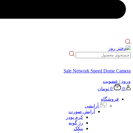
Sale Network Speed Dome Camera
ورود
| عضویت
0
0
تومان
فروشگاه
آرایشی
آرایش صورت
کرم پودر
رژ گونه
پنکک