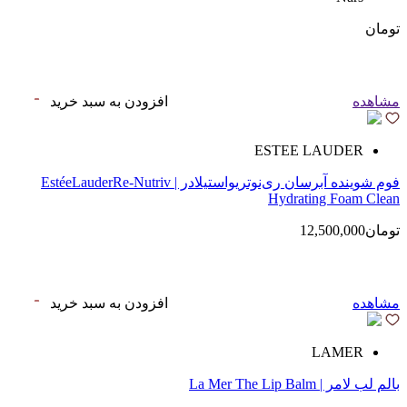
تومان
مشاهده
افزودن به سبد خرید
ESTEE LAUDER
فوم شوینده آبرسان ری‌نوتریواستیلادر | EstéeLauderRe-Nutriv
Hydrating Foam Clean
تومان12,500,000
مشاهده
افزودن به سبد خرید
LAMER
بالم لب لامر | La Mer The Lip Balm