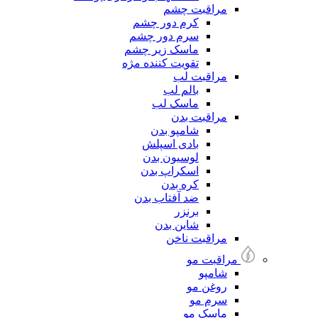
مراقبت چشم
کرم دور چشم
سرم دور چشم
ماسک زیر چشم
تقویت کننده مژه
مراقبت لب
بالم لب
ماسک لب
مراقبت بدن
شامپو بدن
بادی اسپلش
لوسیون بدن
اسکراپ بدن
کره بدن
ضد آفتاب بدن
برنزر
شاین بدن
مراقبت ناخن
مراقبت مو
شامپو
روغن مو
سرم مو
ماسک مو