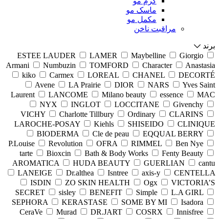
کرم مو
ماسک مو
مکمل مو
مراقبت ناخن
برند
ESTEE LAUDER
LAMER
Maybelline
Giorgio
Armani
Numbuzin
TOMFORD
Character
Anastasia
kiko
Carmex
LOREAL
CHANEL
DECORTÉ
Avene
LA Prairie
DIOR
NARS
Yves Saint
Laurent
LANCOME
Milano beauty
essence
MAC
NYX
INGLOT
LOCCITANE
Givenchy
VICHY
Charlotte Tillbury
Ordinary
CLARINS
LAROCHE-POSAY
Kiehls
SHISEIDO
CLINIQUE
BIODERMA
Cle de peau
EQQUAL BERRY
P.Louise
Revolution
OFRA
RIMMEL
Ben Nye
tarte
Bioxcin
Bath & Body Works
Fenty Beauty
AROMATICA
HUDA BEAUTY
GUERLIAN
cantu
LANEIGE
Dr.althea
Isntree
axis-y
CENTELLA
ISDIN
ZO SKIN HEALTH
Ogx
VICTORIA’S
SECRET
sisley
BENEFIT
Simple
L.A GIRL
SEPHORA
KERASTASE
SOME BY MI
Isadora
CeraVe
Murad
DR.JART
COSRX
Innisfree