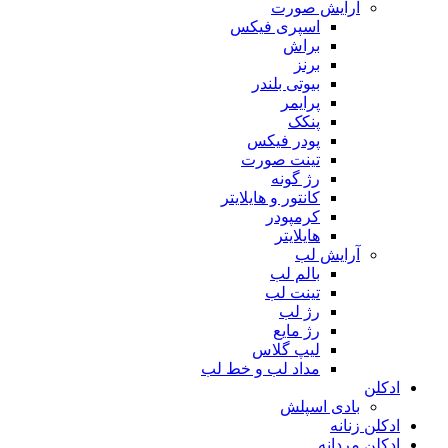
آرایش صورت
اسپری فیکس
براش
برنز
بیوتی بلندر
پرایمر
پنکک
پودر فیکس
تینت صورت
رژ گونه
کانتور و هایلایتر
کرمپودر
هایلایتر
آرایش لب
بالم لب
تینت لب
رژ لب
رژ مایع
لیپ گلاس
مداد لب و خط لب
ادکلن
بادی اسپلش
ادکلن زنانه
ادکلن مردانه