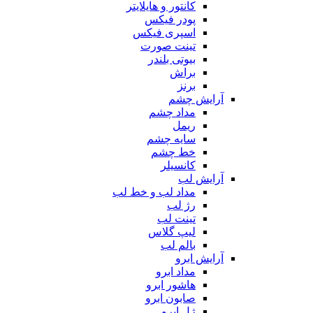
کانتور و هایلایتر
پودر فیکس
اسپری فیکس
تینت صورت
بیوتی بلندر
براش
برنز
آرایش چشم
مداد چشم
ریمل
سایه چشم
خط چشم
کانسیلر
آرایش لب
مداد لب و خط لب
رژ لب
تینت لب
لیپ گلاس
بالم لب
آرایش ابرو
مداد ابرو
هاشور ابرو
صابون ابرو
ژل ابرو