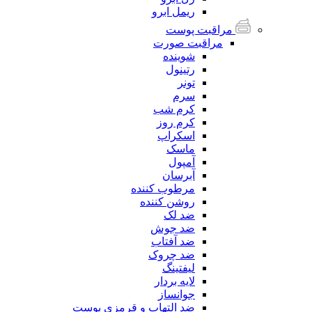
ریمل ابرو
مراقبت پوست
مراقبت صورت
شوینده
رتینول
تونر
سرم
کرم شب
کرم روز
اسکراپ
ماسک
آمپول
آبرسان
مرطوب کننده
روشن کننده
ضد لک
ضد جوش
ضد آفتاب
ضد چروک
لیفتینگ
لایه بردار
جوانساز
ضد التهاب و قرمزی پوست