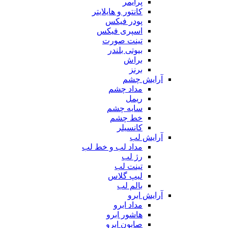
پرایمر
کانتور و هایلایتر
پودر فیکس
اسپری فیکس
تینت صورت
بیوتی بلندر
براش
برنز
آرایش چشم
مداد چشم
ریمل
سایه چشم
خط چشم
کانسیلر
آرایش لب
مداد لب و خط لب
رژ لب
تینت لب
لیپ گلاس
بالم لب
آرایش ابرو
مداد ابرو
هاشور ابرو
صابون ابرو