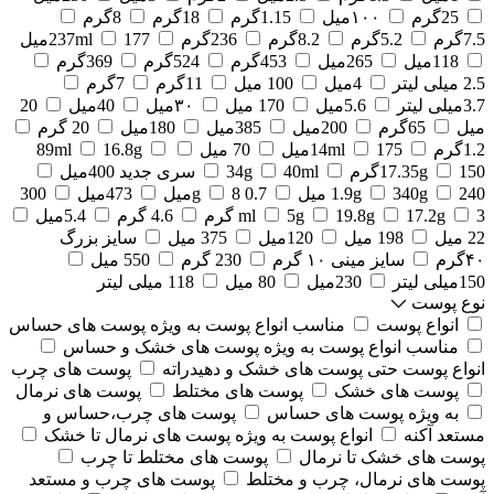
25گرم
۱۰۰میل
1.15گرم
18گرم
8گرم
7.5گرم
5.2گرم
8.2گرم
236گرم
177میل
237ml
118میل
265میل
453گرم
524گرم
369گرم
2.5 میلی لیتر
4میل
100 میل
11گرم
7گرم
3.7میلی لیتر
5.6میل
170 میل
۳۰میل
40میل
20
میل
65گرم
200میل
385میل
180میل
20 گرم
1.2گرم
175میل
14ml
70 میل
16.8g
89ml
150گرم
17.35g
40ml
34g
سری جدید 400میل
240 میل
340g
1.9g
0.7 g
8میل
473میل
300
3 گرم
17.2g
19.8g
5g
ml
4.6 گرم
5.4میل
22 میل
198 میل
120میل
375 میل
سایز بزرگ
۴۰گرم
سایز مینی ۱۰ گرم
230 گرم
550 میل
150میلی لیتر
230میل
80 میل
118 میلی لیتر
نوع پوست
انواع پوست
مناسب انواع پوست به ویژه پوست های حساس
مناسب انواع پوست به ویژه پوست های خشک و حساس
انواع پوست حتی پوست های خشک و دهیدراته
پوست های چرب
پوست های خشک
پوست های مختلط
پوست های نرمال
به ویژه پوست های حساس
پوست های چرب،حساس و
مستعد آکنه
انواع پوست به ویژه پوست های نرمال تا خشک
پوست های خشک تا نرمال
پوست های مختلط تا چرب
پوست های نرمال، چرب و مختلط
پوست های چرب و مستعد