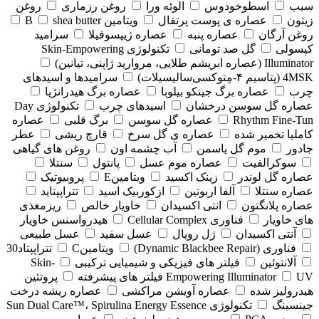
سیب
اسطوخودوس
الوئه ورا
روغن رزماری
روغن
زیتون
عصاره ی پوست پرتقال
ویتامین B
shea butter
روغن آرگان
عصاره پنبه
عصاره ژیپسوفیلا
سرامید
کپسولی
گل صد تومانی
تکنولوژی Skin-Empowering
Illuminator (عصاره ابریشم طلایی، مروارید ژاپنی، تیانین)
4MSK (پتاسیم ۴‑مِتوکسی‌سالیسیلات)
سرامیدها و اسیدهای
چرب
عصاره برگ جینکو بیلوبا
عصاره برگ هیدرانژیا
عصاره گل سوسن درخشان
اسیدهای چرب
تکنولوژی Day
Rhythm Fine‑Tun
عصاره گل سوسن
برگ قلبی
عصاره
کاملیا تخمیر شده
عصاره ی گل سرخ
قارچ ریشی
عطر
جادور
موم گل یاسمن
آب چشمه اون
روغن های گیاهی
سوکرالفیت
عصاره موم عسل
پانتول
سنتلا
عصاره گل لوندر
زینک اکسید
ویتامینE
پروبیوتیک
عصاره سنتلا
آلفا اربوتین
ازکوربیک اسید
تتراپپتاید
عصاره پلانگتون
انتی اکسیدان
خاویار خالص
ریزمغذی
های خاویار
فناوری Cellular Complex
هیدرواسنس خاویار
آنتی اکسیدان
ژل رویال
عسل سفید
عسل طبیعی
فناوری (‏Dynamic Blackbee Repair)
ویتامینC
تتراپپتاد30
آلانتوئین
فیلتر های فیزیکی و شیمیایی ترکیبی
Skin-
UV فیلتر های پیشرفته
Empowering Illuminator
پروتئین
هیدرولیز شده
عصاره آویشن مراکشی
عصاره ریشه درخت
جینسینگ
تکنولوژی Sun Dual Care™، Spirulina Energy Essence