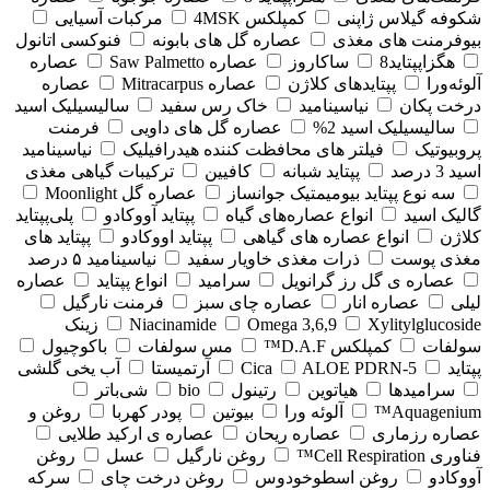
شکوفه گیلاس ژاپنی
کمپلکس 4MSK
مرکبات آسیایی
بیوفرمنت های مغذی
عصاره گل های بابونه
فنوکسی اتانول
هگزاپپتاید8
ساکاروز
عصاره Saw Palmetto
عصاره
آلوئه‌ورا
پپتایدهای کلاژن
عصاره Mitracarpus
عصاره
درخت پکان
نیاسینامید
خاک رس سفید
سالیسیلیک اسید
سالیسیلیک اسید 2%
عصاره گل های داویی
فرمنت
پروبیوتیک
فیلتر های محافظت کننده هیدرافیلیک
نیاسینامید
اسید 3 درصد
پپتاید شبانه
کافیین
ترکیبات گیاهی مغذی
سه نوع پپتاید بیومیمتیک جوانساز
عصاره گل Moonlight
گالیک اسید
انواع عصاره‌های گیاه
پپتاید آووکادو
پلی‌پپتاید
کلاژن
انواع عصاره های گیاهی
پپتاید اووکادو
پپتاید های
مغذی پوست
ذرات مغذی خاویار سفید
نیاسینامید ۵ درصد
عصاره ی گل رز گرانویل
سرامید
انواع پپتاید
عصاره
لیلی
عصاره انار
عصاره چای سبز
فرمنت نارگیل
Xylitylglucoside
Omega 3,6,9
Niacinamide
زینک
سولفات
کمپلکس D.A.F™
مس سولفات
باکوچیول
پپتاید
5-Cica
ALOE PDRN
آرتمیستا
آب یخی گلشی
سرامیدها
هیاتوین
رتینول
bio
شی‌باتر
Aquagenium™
آلوئه ورا
بیوتین
پودر کهربا
روغن و
عصاره رزماری
عصاره ریحان
عصاره ی ارکید طلایی
فناوری Cell Respiration™
روغن نارگیل
عسل
روغن
آووکادو
روغن اسطوخودوس
روغن درخت چای
سرکه