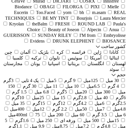
CeraVe
Murad
DR.JART
COSRX
Innisfree
Biodance
OBAGI
FILORGA
PIXI
Mielle
Eucerin
Too.Faced
yorn
bh
m.asam
REAL
TECHNIQUES
BE MY TINT
Bourjois
Laura Mercier
Kryolan
theBalm
FRESH
ROUND LAB
Paula's
Choice
Beauty of Joseon
Alpecin
Anua
GUERISSON
SUNDAY RILEY
I'M from
Embryolisse
Evidens
DRUNK ELEPHENT
BIOSANCE
کشور ساخت
کانادا
ژاپن
فرانسه
کره
بلژیک
آلمان
چین
ایتالیا
آمریکا
سوئیس
تایوان
ترکیه
کلمبیا
لهستان
انگلستان
بریتانیا
اسپانیا
یونان
مجارستان
سوئد
حجم
30 میل
125میل
9 گرم
5میل
پک 4 تایی
3گرم
4 گرم
6.5میل
10 میل
11 میل
30 گرم
150
میل
300 میل
20میل
5گرم
6.8 میل
1.5 گرم
6گرم
40 میل
2.8گرم
15 میل
25میل
10گرم
2.5گرم
6میل
4.2گرم
12گرم
15گرم
35 میل
4.8میل
7میل
50میل
2.2 گرم
12میل
400میل
6 میل
3.5 گرم
60 میل
200 میل
75میل
400ml
15میل
500 میل
ورقه ای
250 میل
1.6گرم
5
میل
4.8گرم
7.2میل
8.75میل
9.9 میل
1.1گرم