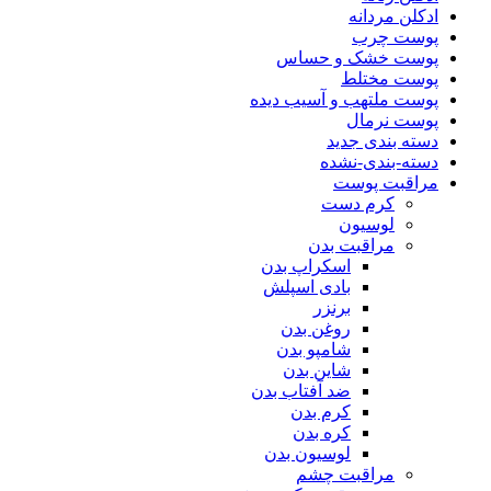
ادکلن مردانه
پوست چرب
پوست خشک و حساس
پوست مختلط
پوست ملتهب و آسیب دیده
پوست نرمال
دسته بندی جدید
دسته-بندی-نشده
مراقبت پوست
کرم دست
لوسیون
مراقبت بدن
اسکراپ بدن
بادی اسپلش
برنزر
روغن بدن
شامپو بدن
شاین بدن
ضد آفتاب بدن
کرم بدن
کره بدن
لوسیون بدن
مراقبت چشم