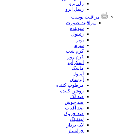
ژل ابرو
ریمل ابرو
مراقبت پوست
مراقبت صورت
شوینده
رتینول
تونر
سرم
کرم شب
کرم روز
اسکراپ
ماسک
آمپول
آبرسان
مرطوب کننده
روشن کننده
ضد لک
ضد جوش
ضد آفتاب
ضد چروک
لیفتینگ
لایه بردار
جوانساز