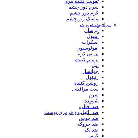
تقویت کننده مژه
سرم دور چشم
کرم دور چشم
ماسک زیر چشم
مراقبت صورت
آبرسان
آمپول
اسکراپ
امولوسیون
بی بی کرم
ترمیم کننده
تونر
جوانساز
رتینول
روشن کننده
ست مراقبتی
سرم
شوینده
ضد آفتاب
ضد التهاب و قرمزی پوست
‌ضد جوش
ضد چروک
ضد لک
کرم