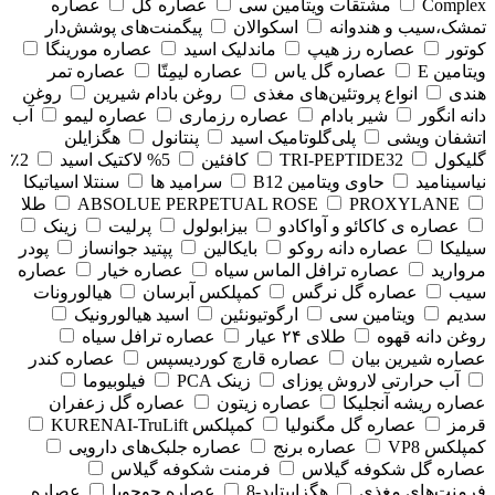
Complex
مشتقات ویتامین سی
عصاره گل
عصاره
تمشک،سیب و هندوانه
اسکوالان
پیگمنت‌های پوشش‌دار
کوتور
عصاره رز هیپ
ماندلیک اسید
عصاره مورینگا
ویتامین E
عصاره گل یاس
عصاره لیمِتّا
عصاره تمر
هندی
انواع پروتئین‌های مغذی
روغن بادام شیرین
روغن
دانه انگور
شیر بادام
عصاره رزماری
عصاره لیمو
آب
اتشفان ویشی
پلی‌گلوتامیک اسید
پنتانول
هگزایلن
گلیکول
TRI-PEPTIDE32
کافئین
5% لاکتیک اسید
2٪
نیاسینامید
حاوی ویتامین B12
سرامید ها
سنتلا اسیاتیکا
PROXYLANE
ABSOLUE PERPETUAL ROSE
طلا
عصاره ی کاکائو و آواکادو
بیزابولول
پرلیت
زینک
سیلیکا
عصاره دانه روکو
بایکالین
پپتید جوانساز
پودر
مروارید
عصاره ترافل الماس سیاه
عصاره خیار
عصاره
سیب
عصاره گل نرگس
کمپلکس آبرسان
هیالورونات
سدیم
ویتامین سی
ارگوتیونئین
اسید هیالورونیک
روغن دانه قهوه
طلای ۲۴ عیار
عصاره ترافل سیاه
عصاره شیرین بیان
عصاره قارچ کوردیسپس
عصاره کندر
آب حرارتی لاروش پوزای
زینک PCA
فیلوبیوما
عصاره ریشه آنجلیکا
عصاره زیتون
عصاره گل زعفران
قرمز
عصاره گل مگنولیا
کمپلکس KURENAI-TruLift
کمپلکس VP8
عصاره برنج
عصاره جلبک‌های دارویی
عصاره گل شکوفه گیلاس
فرمنت شکوفه گیلاس
فرمنت‌های مغذی
هگزاپپتاید-8
عصاره جوجوبا
عصاره