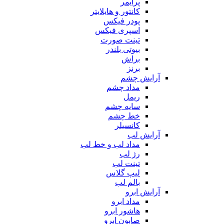
پرایمر
کانتور و هایلایتر
پودر فیکس
اسپری فیکس
تینت صورت
بیوتی بلندر
براش
برنز
آرایش چشم
مداد چشم
ریمل
سایه چشم
خط چشم
کانسیلر
آرایش لب
مداد لب و خط لب
رژ لب
تینت لب
لیپ گلاس
بالم لب
آرایش ابرو
مداد ابرو
هاشور ابرو
صابون ابرو