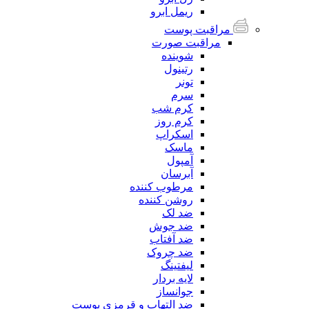
ریمل ابرو
مراقبت پوست
مراقبت صورت
شوینده
رتینول
تونر
سرم
کرم شب
کرم روز
اسکراپ
ماسک
آمپول
آبرسان
مرطوب کننده
روشن کننده
ضد لک
ضد جوش
ضد آفتاب
ضد چروک
لیفتینگ
لایه بردار
جوانساز
ضد التهاب و قرمزی پوست