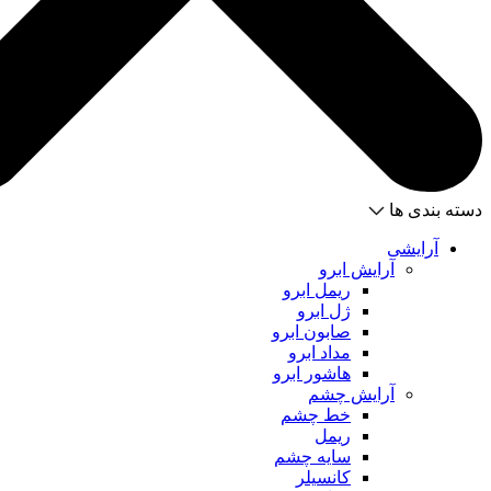
دسته بندی ها
آرایشی
آرایش ابرو
ریمل ابرو
ژل ابرو
صابون ابرو
مداد ابرو
هاشور ابرو
آرایش چشم
خط چشم
ریمل
سایه چشم
کانسیلر