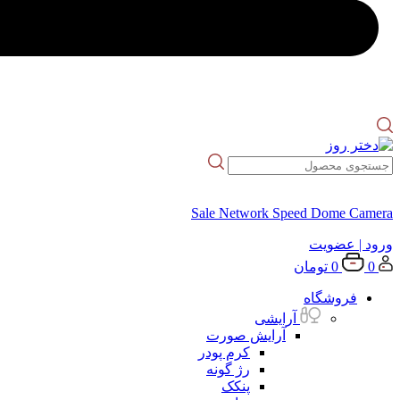
Sale Network Speed Dome Camera
ورود
| عضویت
0
0
تومان
فروشگاه
آرایشی
آرایش صورت
کرم پودر
رژ گونه
پنکک