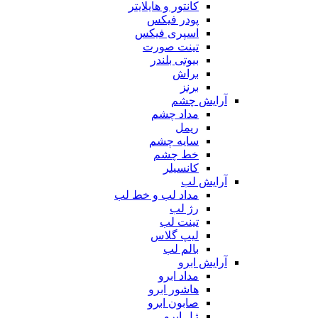
کانتور و هایلایتر
پودر فیکس
اسپری فیکس
تینت صورت
بیوتی بلندر
براش
برنز
آرایش چشم
مداد چشم
ریمل
سایه چشم
خط چشم
کانسیلر
آرایش لب
مداد لب و خط لب
رژ لب
تینت لب
لیپ گلاس
بالم لب
آرایش ابرو
مداد ابرو
هاشور ابرو
صابون ابرو
ژل ابرو