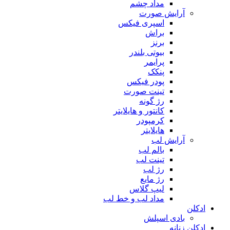
مداد چشم
آرایش صورت
اسپری فیکس
براش
برنز
بیوتی بلندر
پرایمر
پنکک
پودر فیکس
تینت صورت
رژ گونه
کانتور و هایلایتر
کرمپودر
هایلایتر
آرایش لب
بالم لب
تینت لب
رژ لب
رژ مایع
لیپ گلاس
مداد لب و خط لب
ادکلن
بادی اسپلش
ادکلن زنانه