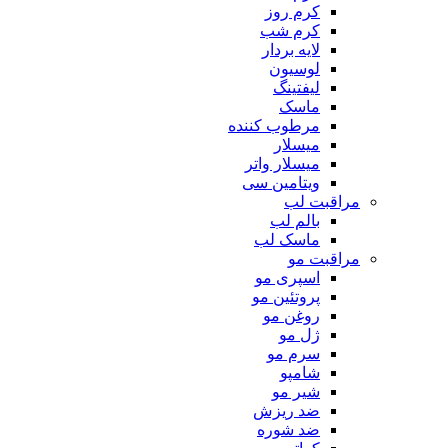
کرم روز
کرم شب
لایه بردار
لوسیون
لیفتینگ
ماسک
مرطوب کننده
میسلار
میسلار واتر
ویتامین سی
مراقبت لب
بالم لب
ماسک لب
مراقبت مو
اسپری مو
پروتئین مو
روغن مو
ژل مو
سرم مو
شامپو
شیر مو
ضد ریزش
ضد شوره