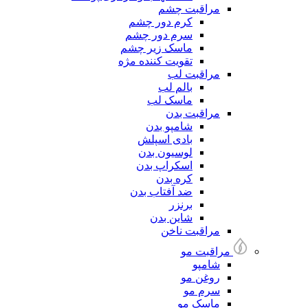
مراقبت چشم
کرم دور چشم
سرم دور چشم
ماسک زیر چشم
تقویت کننده مژه
مراقبت لب
بالم لب
ماسک لب
مراقبت بدن
شامپو بدن
بادی اسپلش
لوسیون بدن
اسکراپ بدن
کره بدن
ضد آفتاب بدن
برنزر
شاین بدن
مراقبت ناخن
مراقبت مو
شامپو
روغن مو
سرم مو
ماسک مو