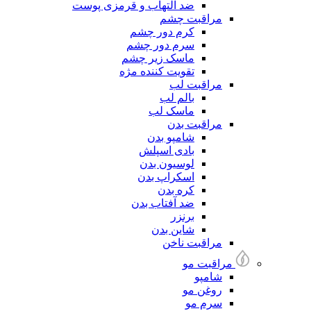
ضد التهاب و قرمزی پوست
مراقبت چشم
کرم دور چشم
سرم دور چشم
ماسک زیر چشم
تقویت کننده مژه
مراقبت لب
بالم لب
ماسک لب
مراقبت بدن
شامپو بدن
بادی اسپلش
لوسیون بدن
اسکراپ بدن
کره بدن
ضد آفتاب بدن
برنزر
شاین بدن
مراقبت ناخن
مراقبت مو
شامپو
روغن مو
سرم مو