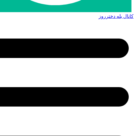
کانال بله دخترروز