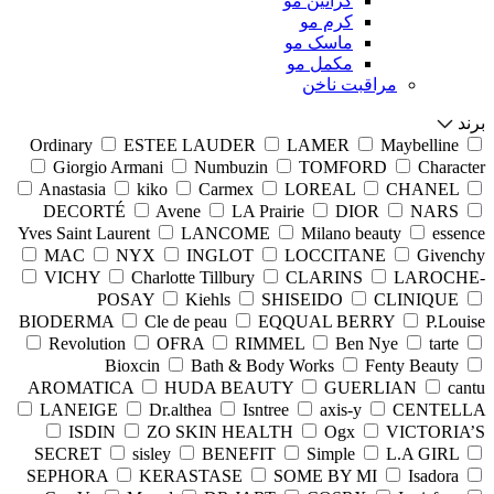
کراتین مو
کرم مو
ماسک مو
مکمل مو
مراقبت ناخن
برند
Ordinary
ESTEE LAUDER
LAMER
Maybelline
Giorgio Armani
Numbuzin
TOMFORD
Character
Anastasia
kiko
Carmex
LOREAL
CHANEL
DECORTÉ
Avene
LA Prairie
DIOR
NARS
Yves Saint Laurent
LANCOME
Milano beauty
essence
MAC
NYX
INGLOT
LOCCITANE
Givenchy
VICHY
Charlotte Tillbury
CLARINS
LAROCHE-
POSAY
Kiehls
SHISEIDO
CLINIQUE
BIODERMA
Cle de peau
EQQUAL BERRY
P.Louise
Revolution
OFRA
RIMMEL
Ben Nye
tarte
Bioxcin
Bath & Body Works
Fenty Beauty
AROMATICA
HUDA BEAUTY
GUERLIAN
cantu
LANEIGE
Dr.althea
Isntree
axis-y
CENTELLA
ISDIN
ZO SKIN HEALTH
Ogx
VICTORIA’S
SECRET
sisley
BENEFIT
Simple
L.A GIRL
SEPHORA
KERASTASE
SOME BY MI
Isadora