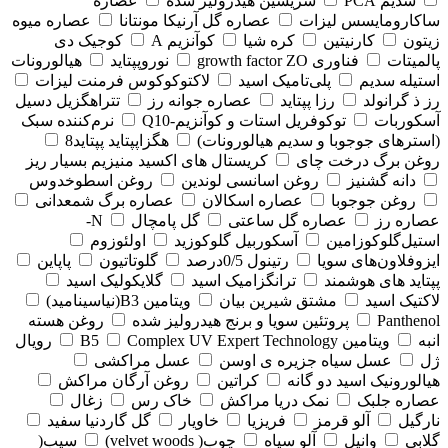
سدیم PCA
سریسین هیدرولیز شده
عصاره
ساکارومایسس لیزات
عصاره گل آرنیکا مونتانا
عصاره میوه
زیتون
کارنیتین
کره شیا
کوآنزیم A
کوجیک دی
پالمیتات
فناوری growth factor ZO
نوروپپتاید
هیالورونات
استیله سدیم
پلی‌تامیک اسید
لاکتوکوکوس فرمنت لیزات
رز ذ گرانولد
رزا پپتاید
عصاره جوانه رز
تتراهگزیل دسیل
آسکوربات
توکوفریل استات و کوآنزیم-Q10
نرم‌کننده سبک
(استرهای جوجوبا و سدیم هیالورونات)
هگزاپپتاید پپتاید8
روغن برگ درخت چای
کریستال های اکسید منیزیم بسیار ریز
دانه گشنیز
روغن اسانسی لوندین
روغن اسطوخدوس
روغن جوجوبا
عصاره اسکالان
عصاره برگ شمعدانی
عصاره رز
عصاره گل ساعتی
گل پامچال
N-
استیل‌گلوکوزامین
آسکوربیل گلوکوزید
اولئوزوم
ایزوفلاون‌های سویا
رتینول 0/5درصد
گلوتاتیون
پاپاین
پپتاید های هوشمند
ترانگزامیک اسید
گلایکولیک اسید
لاکتیک اسید
مشتق شیرین بیان
ویتامین B3(نیاسینامید)
Panthenol
پروتئین سویا و برنج هیدرولیز شده
روغن هسته
انبه
ویتامین B5
Complex UV Expert Technology
رویال
ژل
عسل سیاه جزیره ی اوسن
عسل مراکشی
هیالورونیک اسید دو گانه
کراتین
روغن آرگان مراکش
عصاره جلبک
نمک دریا مراکش
خاک رس
زغال
نارگیل
آلو قرمز
فریزیا
خاویار
گل گاردنیا سفید
گلابی
وانیل
آلو سیاه
چوب( velvet woods)
سیب(