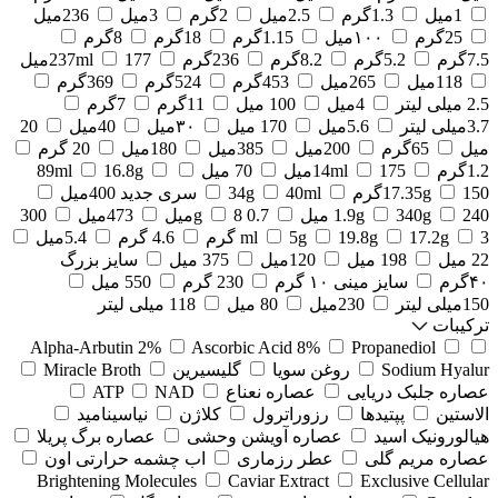
1میل
1.3گرم
2.5میل
2گرم
3میل
236میل
25گرم
۱۰۰میل
1.15گرم
18گرم
8گرم
7.5گرم
5.2گرم
8.2گرم
236گرم
177میل
237ml
118میل
265میل
453گرم
524گرم
369گرم
2.5 میلی لیتر
4میل
100 میل
11گرم
7گرم
3.7میلی لیتر
5.6میل
170 میل
۳۰میل
40میل
20
میل
65گرم
200میل
385میل
180میل
20 گرم
1.2گرم
175میل
14ml
70 میل
16.8g
89ml
150گرم
17.35g
40ml
34g
سری جدید 400میل
240 میل
340g
1.9g
0.7 g
8میل
473میل
300
3 گرم
17.2g
19.8g
5g
ml
4.6 گرم
5.4میل
22 میل
198 میل
120میل
375 میل
سایز بزرگ
۴۰گرم
سایز مینی ۱۰ گرم
230 گرم
550 میل
150میلی لیتر
230میل
80 میل
118 میلی لیتر
ترکیبات
Alpha-Arbutin 2%
Ascorbic Acid 8%
Propanediol
Sodium Hyalur
روغن سویا
گلیسیرین
Miracle Broth
عصاره جلبک دریایی
عصاره نعناع
NAD
ATP
الاستین
پپتیدها
رزوراترول
کلاژن
⁠نیاسینامید
هیالورونیک اسید
عصاره آویشن وحشی
عصاره برگ پریلا
عصاره مریم گلی
عطر رزماری
اب چشمه حرارتی اون
Brightening Molecules
Caviar Extract
Exclusive Cellular