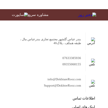
مشاوره سریع
بندر عباس گلشهر مجتمع تجاری بندرعباس مال ،
طبقه همکف ، پلاک46
07633385936
09355068155
info@DokhtareRooz.com
Support@DokhtreRooz.com
اطلاعات تماس
لینک های اصلی