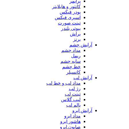
پرایمر
کانتور و هایلایتر
پودر فیکس
اسپری فیکس
تینت صورت
بیوتی بلندر
براش
برنز
آرایش چشم
مداد چشم
ریمل
سایه چشم
خط چشم
کانسیلر
آرایش لب
مداد لب و خط لب
رژ لب
تینت لب
لیپ گلاس
بالم لب
آرایش ابرو
مداد ابرو
هاشور ابرو
صابون ابرو