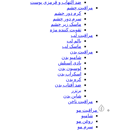
ضد التهاب و قرمزی پوست
مراقبت چشم
کرم دور چشم
سرم دور چشم
ماسک زیر چشم
تقویت کننده مژه
مراقبت لب
بالم لب
ماسک لب
مراقبت بدن
شامپو بدن
بادی اسپلش
لوسیون بدن
اسکراپ بدن
کره بدن
ضد آفتاب بدن
برنزر
شاین بدن
مراقبت ناخن
مراقبت مو
شامپو
روغن مو
سرم مو