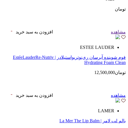
تومان
مشاهده
افزودن به سبد خرید
ESTEE LAUDER
فوم شوینده آبرسان ری‌نوتریواستیلادر | EstéeLauderRe-Nutriv
Hydrating Foam Clean
تومان12,500,000
مشاهده
افزودن به سبد خرید
LAMER
بالم لب لامر | La Mer The Lip Balm