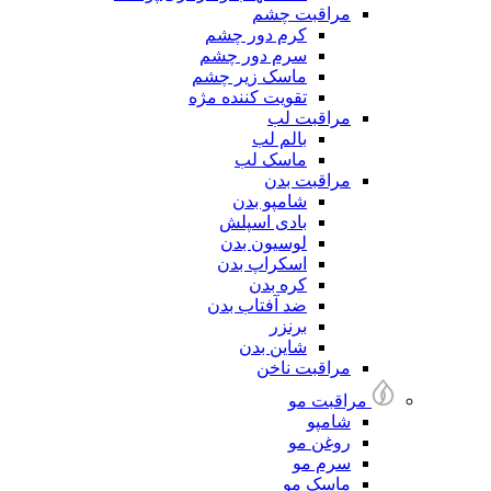
مراقبت چشم
کرم دور چشم
سرم دور چشم
ماسک زیر چشم
تقویت کننده مژه
مراقبت لب
بالم لب
ماسک لب
مراقبت بدن
شامپو بدن
بادی اسپلش
لوسیون بدن
اسکراپ بدن
کره بدن
ضد آفتاب بدن
برنزر
شاین بدن
مراقبت ناخن
مراقبت مو
شامپو
روغن مو
سرم مو
ماسک مو