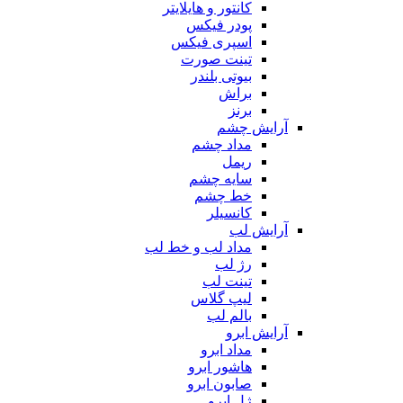
کانتور و هایلایتر
پودر فیکس
اسپری فیکس
تینت صورت
بیوتی بلندر
براش
برنز
آرایش چشم
مداد چشم
ریمل
سایه چشم
خط چشم
کانسیلر
آرایش لب
مداد لب و خط لب
رژ لب
تینت لب
لیپ گلاس
بالم لب
آرایش ابرو
مداد ابرو
هاشور ابرو
صابون ابرو
ژل ابرو