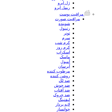
ژل ابرو
ریمل ابرو
مراقبت پوست
مراقبت صورت
شوینده
رتینول
تونر
سرم
کرم شب
کرم روز
اسکراپ
ماسک
آمپول
آبرسان
مرطوب کننده
روشن کننده
ضد لک
ضد جوش
ضد آفتاب
ضد چروک
لیفتینگ
لایه بردار
جوانساز