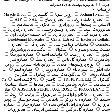
چرب
به ویژه پوست های دهیدراته
ترکیبات
Sodium Hyalur
روغن سویا
گلیسیرین
Miracle Broth
عصاره جلبک دریایی
عصاره نعناع
NAD
ATP
الاستین
پپتیدها
رزوراترول
کلاژن
⁠نیاسینامید
هیالورونیک اسید
عصاره آویشن وحشی
عصاره برگ پریلا
عصاره مریم گلی
عطر رزماری
اب چشمه حرارتی اون
Brightening Molecules
Caviar Extract
Exclusive Cellular
Complex
مشتقات ویتامین سی
عصاره گل
عصاره
تمشک،سیب و هندوانه
اسکوالان
پیگمنت‌های پوشش‌دار
کوتور
عصاره رز هیپ
ماندلیک اسید
عصاره مورینگا
ویتامین E
عصاره گل یاس
عصاره لیمِتّا
عصاره تمر
هندی
انواع پروتئین‌های مغذی
روغن بادام شیرین
روغن
دانه انگور
شیر بادام
عصاره رزماری
عصاره لیمو
آب
اتشفان ویشی
پلی‌گلوتامیک اسید
پنتانول
هگزایلن
گلیکول
TRI-PEPTIDE32
کافئین
5% لاکتیک اسید
2٪
نیاسینامید
حاوی ویتامین B12
سرامید ها
سنتلا اسیاتیکا
PROXYLANE
ABSOLUE PERPETUAL ROSE
طلا
عصاره ی کاکائو و آواکادو
بیزابولول
پرلیت
زینک
سیلیکا
عصاره دانه روکو
بایکالین
پپتید جوانساز
پودر
مروارید
عصاره ترافل الماس سیاه
عصاره خیار
عصاره
سیب
عصاره گل نرگس
کمپلکس آبرسان
هیالورونات