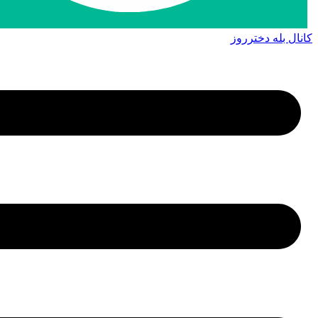
کانال بله دخترروز