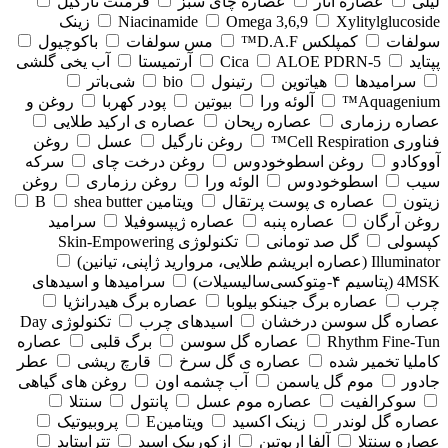
لیلی
عصاره انار
عصاره چای سبز
فرمنت نارگیل
Xylitylglucoside
Omega 3,6,9
Niacinamide
زینک
سولفات
کمپلکس D.A.F™
مس سولفات
باکوچیول
پپتاید
5-Cica
ALOE PDRN
آرتمیستا
آب یخی گلشی
سرامیدها
هیاتوین
رتینول
bio
شی‌باتر
Aquagenium™
آلوئه ورا
بیوتین
پودر کهربا
روغن و
عصاره رزماری
عصاره ریحان
عصاره ی ارکید طلایی
فناوری Cell Respiration™
روغن نارگیل
عسل
روغن
آووکادو
روغن اسطوخودوس
روغن درخت چای
سرکه
سیب
اسطوخودوس
الوئه ورا
روغن رزماری
روغن
زیتون
عصاره ی پوست پرتقال
ویتامین B
shea butter
روغن آرگان
عصاره پنبه
عصاره ژیپسوفیلا
سرامید
کپسولی
گل صد تومانی
تکنولوژی Skin-Empowering
Illuminator (عصاره ابریشم طلایی، مروارید ژاپنی، تیانین)
4MSK (پتاسیم ۴‑مِتوکسی‌سالیسیلات)
سرامیدها و اسیدهای
چرب
عصاره برگ جینکو بیلوبا
عصاره برگ هیدرانژیا
عصاره گل سوسن درخشان
اسیدهای چرب
تکنولوژی Day
Rhythm Fine‑Tun
عصاره گل سوسن
برگ قلبی
عصاره
کاملیا تخمیر شده
عصاره ی گل سرخ
قارچ ریشی
عطر
جادور
موم گل یاسمن
آب چشمه اون
روغن های گیاهی
سوکرالفیت
عصاره موم عسل
پانتول
سنتلا
عصاره گل لوندر
زینک اکسید
ویتامینE
پروبیوتیک
عصاره سنتلا
آلفا اربوتین
ازکوربیک اسید
تتراپپتاید