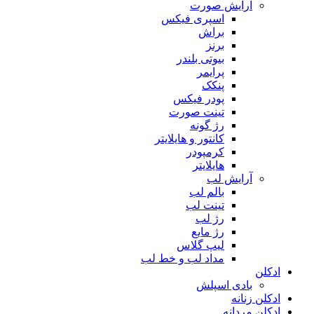
آرایش صورت
اسپری فیکس
براش
برنز
بیوتی بلندر
پرایمر
پنکک
پودر فیکس
تینت صورت
رژ گونه
کانتور و هایلایتر
کرمپودر
هایلایتر
آرایش لب
بالم لب
تینت لب
رژ لب
رژ مایع
لیپ گلاس
مداد لب و خط لب
ادکلن
بادی اسپلش
ادکلن زنانه
ادکلن مردانه