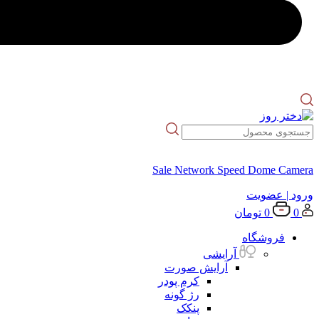
Sale Network Speed Dome Camera
ورود
| عضویت
0
0
تومان
فروشگاه
آرایشی
آرایش صورت
کرم پودر
رژ گونه
پنکک