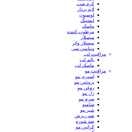
کرم شب
لایه بردار
لوسیون
لیفتینگ
ماسک
مرطوب کننده
میسلار
میسلار واتر
ویتامین سی
مراقبت لب
بالم لب
ماسک لب
مراقبت مو
اسپری مو
پروتئین مو
روغن مو
ژل مو
سرم مو
شامپو
شیر مو
ضد ریزش
ضد شوره
کراتین مو