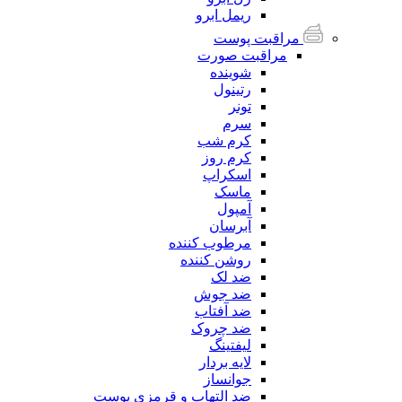
ریمل ابرو
مراقبت پوست
مراقبت صورت
شوینده
رتینول
تونر
سرم
کرم شب
کرم روز
اسکراپ
ماسک
آمپول
آبرسان
مرطوب کننده
روشن کننده
ضد لک
ضد جوش
ضد آفتاب
ضد چروک
لیفتینگ
لایه بردار
جوانساز
ضد التهاب و قرمزی پوست