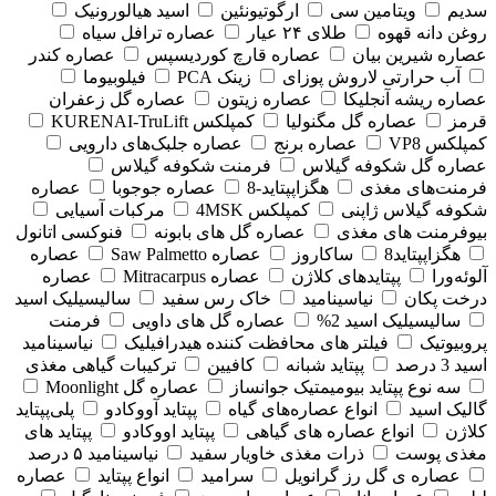
سدیم
ویتامین سی
ارگوتیونئین
اسید هیالورونیک
روغن دانه قهوه
طلای ۲۴ عیار
عصاره ترافل سیاه
عصاره شیرین بیان
عصاره قارچ کوردیسپس
عصاره کندر
آب حرارتی لاروش پوزای
زینک PCA
فیلوبیوما
عصاره ریشه آنجلیکا
عصاره زیتون
عصاره گل زعفران
قرمز
عصاره گل مگنولیا
کمپلکس KURENAI-TruLift
کمپلکس VP8
عصاره برنج
عصاره جلبک‌های دارویی
عصاره گل شکوفه گیلاس
فرمنت شکوفه گیلاس
فرمنت‌های مغذی
هگزاپپتاید-8
عصاره جوجوبا
عصاره
شکوفه گیلاس ژاپنی
کمپلکس 4MSK
مرکبات آسیایی
بیوفرمنت های مغذی
عصاره گل های بابونه
فنوکسی اتانول
هگزاپپتاید8
ساکاروز
عصاره Saw Palmetto
عصاره
آلوئه‌ورا
پپتایدهای کلاژن
عصاره Mitracarpus
عصاره
درخت پکان
نیاسینامید
خاک رس سفید
سالیسیلیک اسید
سالیسیلیک اسید 2%
عصاره گل های داویی
فرمنت
پروبیوتیک
فیلتر های محافظت کننده هیدرافیلیک
نیاسینامید
اسید 3 درصد
پپتاید شبانه
کافیین
ترکیبات گیاهی مغذی
سه نوع پپتاید بیومیمتیک جوانساز
عصاره گل Moonlight
گالیک اسید
انواع عصاره‌های گیاه
پپتاید آووکادو
پلی‌پپتاید
کلاژن
انواع عصاره های گیاهی
پپتاید اووکادو
پپتاید های
مغذی پوست
ذرات مغذی خاویار سفید
نیاسینامید ۵ درصد
عصاره ی گل رز گرانویل
سرامید
انواع پپتاید
عصاره