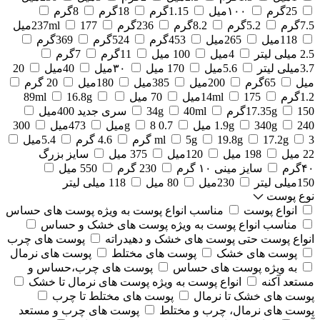
25گرم
۱۰۰میل
1.15گرم
18گرم
8گرم
7.5گرم
5.2گرم
8.2گرم
236گرم
177میل
237ml
118میل
265میل
453گرم
524گرم
369گرم
2.5 میلی لیتر
4میل
100 میل
11گرم
7گرم
3.7میلی لیتر
5.6میل
170 میل
۳۰میل
40میل
20
میل
65گرم
200میل
385میل
180میل
20 گرم
1.2گرم
175میل
14ml
70 میل
16.8g
89ml
150گرم
17.35g
40ml
34g
سری جدید 400میل
240 میل
340g
1.9g
0.7 g
8میل
473میل
300
3 گرم
17.2g
19.8g
5g
ml
4.6 گرم
5.4میل
22 میل
198 میل
120میل
375 میل
سایز بزرگ
۴۰گرم
سایز مینی ۱۰ گرم
230 گرم
550 میل
150میلی لیتر
230میل
80 میل
118 میلی لیتر
نوع پوست
انواع پوست
مناسب انواع پوست به ویژه پوست های حساس
مناسب انواع پوست به ویژه پوست های خشک و حساس
انواع پوست حتی پوست های خشک و دهیدراته
پوست های چرب
پوست های خشک
پوست های مختلط
پوست های نرمال
به ویژه پوست های حساس
پوست های چرب،حساس و
مستعد آکنه
انواع پوست به ویژه پوست های نرمال تا خشک
پوست های خشک تا نرمال
پوست های مختلط تا چرب
پوست های نرمال، چرب و مختلط
پوست های چرب و مستعد