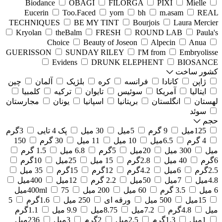
Biodance
OBAGI
FILORGA
PIXI
Mielle
Eucerin
Too.Faced
yorn
bh
m.asam
REAL
TECHNIQUES
BE MY TINT
Bourjois
Laura Mercier
Kryolan
theBalm
FRESH
ROUND LAB
Paula's
Choice
Beauty of Joseon
Alpecin
Anua
GUERISSON
SUNDAY RILEY
I'M from
Embryolisse
Evidens
DRUNK ELEPHENT
BIOSANCE
کشور ساخت
ژاپن
کانادا
فرانسه
کره
بلژیک
آلمان
چین
ایتالیا
آمریکا
سوئیس
تایوان
ترکیه
کلمبیا
لهستان
انگلستان
بریتانیا
اسپانیا
یونان
مجارستان
سوئد
حجم
125میل
9 گرم
5میل
30 میل
پک 4 تایی
3گرم
4 گرم
6.5میل
10 میل
11 میل
30 گرم
150
میل
300 میل
20میل
5گرم
6.8 میل
1.5 گرم
6گرم
40 میل
2.8گرم
15 میل
25میل
10گرم
2.5گرم
6میل
4.2گرم
12گرم
15گرم
35 میل
4.8میل
7میل
50میل
2.2 گرم
12میل
400میل
6 میل
3.5 گرم
60 میل
200 میل
75میل
400ml
15میل
500 میل
ورقه ای
250 میل
1.6گرم
5
میل
4.8گرم
7.2میل
8.75میل
9.9 میل
1.1گرم
1میل
1.3گرم
2.5میل
2گرم
3میل
236میل