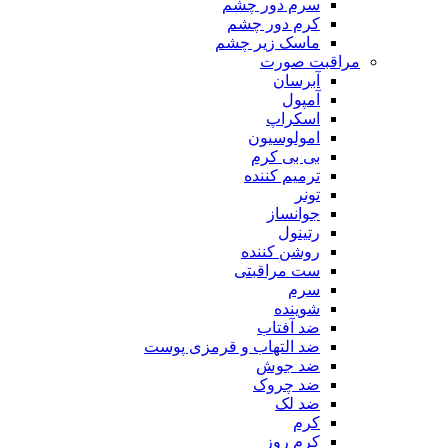
سرم دور چشم
کرم دور چشم
ماسک زیر چشم
مراقبت صورت
آبرسان
آمپول
اسکراپ
امولوسیون
بی بی کرم
ترمیم کننده
تونر
جوانساز
رتینول
روشن کننده
ست مراقبتی
سرم
شوینده
ضد آفتاب
ضد التهاب و قرمزی پوست
‌ضد جوش
ضد چروک
ضد لک
کرم
کرم روز