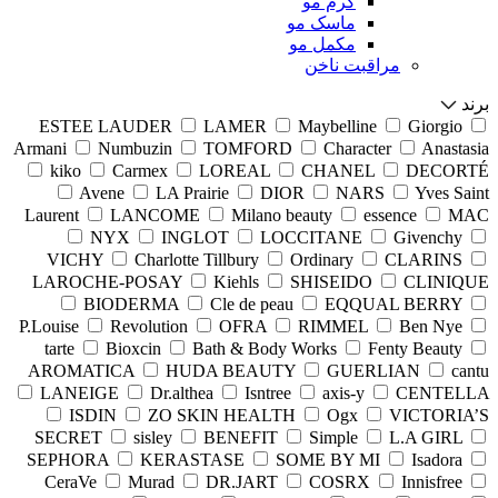
کرم مو
ماسک مو
مکمل مو
مراقبت ناخن
برند
ESTEE LAUDER
LAMER
Maybelline
Giorgio
Armani
Numbuzin
TOMFORD
Character
Anastasia
kiko
Carmex
LOREAL
CHANEL
DECORTÉ
Avene
LA Prairie
DIOR
NARS
Yves Saint
Laurent
LANCOME
Milano beauty
essence
MAC
NYX
INGLOT
LOCCITANE
Givenchy
VICHY
Charlotte Tillbury
Ordinary
CLARINS
LAROCHE-POSAY
Kiehls
SHISEIDO
CLINIQUE
BIODERMA
Cle de peau
EQQUAL BERRY
P.Louise
Revolution
OFRA
RIMMEL
Ben Nye
tarte
Bioxcin
Bath & Body Works
Fenty Beauty
AROMATICA
HUDA BEAUTY
GUERLIAN
cantu
LANEIGE
Dr.althea
Isntree
axis-y
CENTELLA
ISDIN
ZO SKIN HEALTH
Ogx
VICTORIA’S
SECRET
sisley
BENEFIT
Simple
L.A GIRL
SEPHORA
KERASTASE
SOME BY MI
Isadora
CeraVe
Murad
DR.JART
COSRX
Innisfree