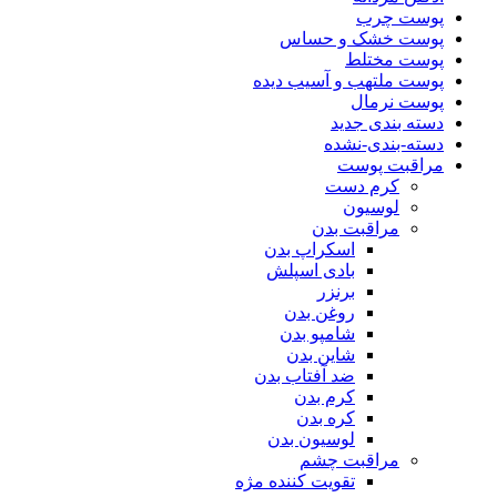
پوست چرب
پوست خشک و حساس
پوست مختلط
پوست ملتهب و آسیب دیده
پوست نرمال
دسته بندی جدید
دسته-بندی-نشده
مراقبت پوست
کرم دست
لوسیون
مراقبت بدن
اسکراپ بدن
بادی اسپلش
برنزر
روغن بدن
شامپو بدن
شاین بدن
ضد آفتاب بدن
کرم بدن
کره بدن
لوسیون بدن
مراقبت چشم
تقویت کننده مژه