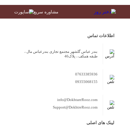
مشاوره سریع
اطلاعات تماس
بندر عباس گلشهر مجتمع تجاری بندرعباس مال ،
طبقه همکف ، پلاک46
07633385936
09355068155
info@DokhtareRooz.com
Support@DokhtreRooz.com
لینک های اصلی