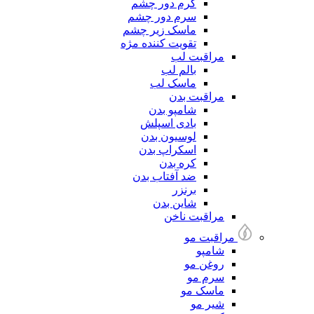
کرم دور چشم
سرم دور چشم
ماسک زیر چشم
تقویت کننده مژه
مراقبت لب
بالم لب
ماسک لب
مراقبت بدن
شامپو بدن
بادی اسپلش
لوسیون بدن
اسکراپ بدن
کره بدن
ضد آفتاب بدن
برنزر
شاین بدن
مراقبت ناخن
مراقبت مو
شامپو
روغن مو
سرم مو
ماسک مو
شیر مو