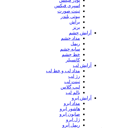
پودر فیکس
اسپری فیکس
تینت صورت
بیوتی بلندر
براش
برنز
آرایش چشم
مداد چشم
ریمل
سایه چشم
خط چشم
کانسیلر
آرایش لب
مداد لب و خط لب
رژ لب
تینت لب
لیپ گلاس
بالم لب
آرایش ابرو
مداد ابرو
هاشور ابرو
صابون ابرو
ژل ابرو
ریمل ابرو