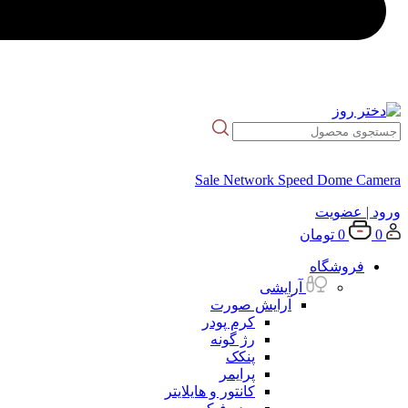
Sale Network Speed Dome Camera
ورود
| عضویت
0
0
تومان
فروشگاه
آرایشی
آرایش صورت
کرم پودر
رژ گونه
پنکک
پرایمر
کانتور و هایلایتر