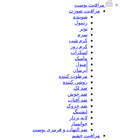
مراقبت پوست
مراقبت صورت
شوینده
رتینول
تونر
سرم
کرم شب
کرم روز
اسکراپ
ماسک
آمپول
آبرسان
مرطوب کننده
روشن کننده
ضد لک
ضد جوش
ضد آفتاب
ضد چروک
لیفتینگ
لایه بردار
جوانساز
ضد التهاب و قرمزی پوست
مراقبت چشم