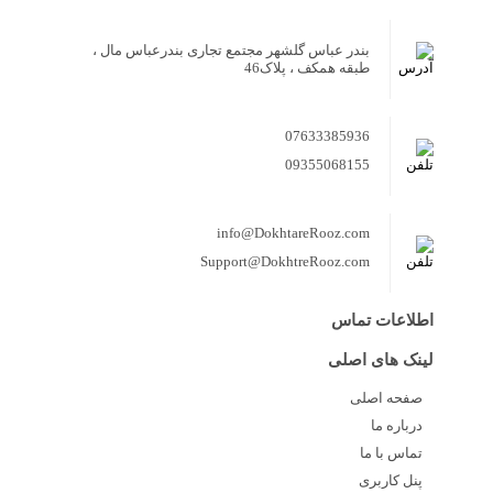
بندر عباس گلشهر مجتمع تجاری بندرعباس مال ،
طبقه همکف ، پلاک46
07633385936
09355068155
info@DokhtareRooz.com
Support@DokhtreRooz.com
اطلاعات تماس
لینک های اصلی
صفحه اصلی
درباره ما
تماس با ما
پنل کاربری