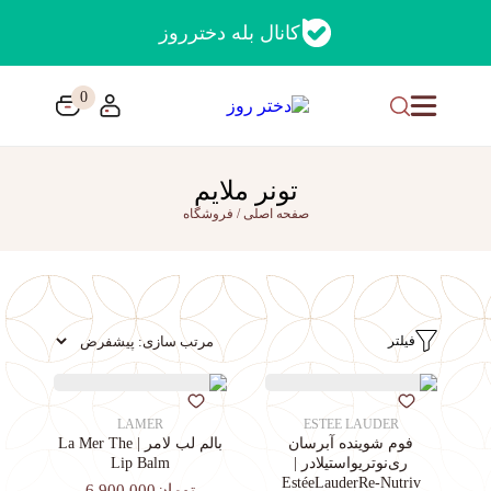
کانال بله دخترروز
0
تونر ملایم
صفحه اصلی
/
فروشگاه
فیلتر
LAMER
ESTEE LAUDER
فوم شوینده آبرسان
بالم لب لامر | La Mer The
ری‌نوتریواستیلادر |
Lip Balm
EstéeLauderRe-Nutriv
تومان6,900,000