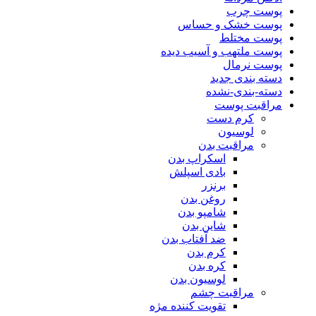
پوست چرب
پوست خشک و حساس
پوست مختلط
پوست ملتهب و آسیب دیده
پوست نرمال
دسته بندی جدید
دسته-بندی-نشده
مراقبت پوست
کرم دست
لوسیون
مراقبت بدن
اسکراپ بدن
بادی اسپلش
برنزر
روغن بدن
شامپو بدن
شاین بدن
ضد آفتاب بدن
کرم بدن
کره بدن
لوسیون بدن
مراقبت چشم
تقویت کننده مژه