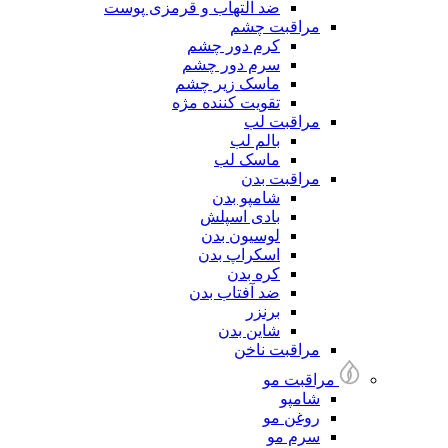
ضد التهاب و قرمزی پوست
مراقبت چشم
کرم دور چشم
سرم دور چشم
ماسک زیر چشم
تقویت کننده مژه
مراقبت لب
بالم لب
ماسک لب
مراقبت بدن
شامپو بدن
بادی اسپلش
لوسیون بدن
اسکراپ بدن
کره بدن
ضد آفتاب بدن
برنزر
شاین بدن
مراقبت ناخن
مراقبت مو
شامپو
روغن مو
سرم مو