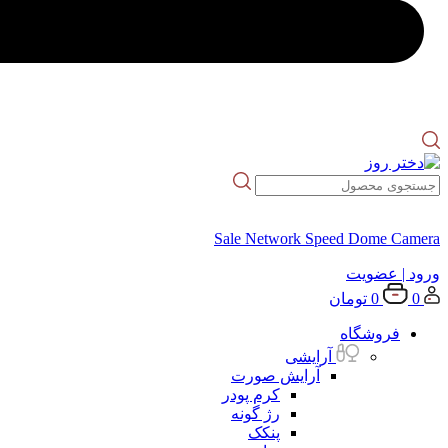
Sale Network Speed Dome Camera
ورود
| عضویت
0
0
تومان
فروشگاه
آرایشی
آرایش صورت
کرم پودر
رژ گونه
پنکک