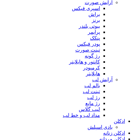
آرایش صورت
اسپری فیکس
براش
برنز
بیوتی بلندر
پرایمر
پنکک
پودر فیکس
تینت صورت
رژ گونه
کانتور و هایلایتر
کرمپودر
هایلایتر
آرایش لب
بالم لب
تینت لب
رژ لب
رژ مایع
لیپ گلاس
مداد لب و خط لب
ادکلن
بادی اسپلش
ادکلن زنانه
ادکلن مردانه