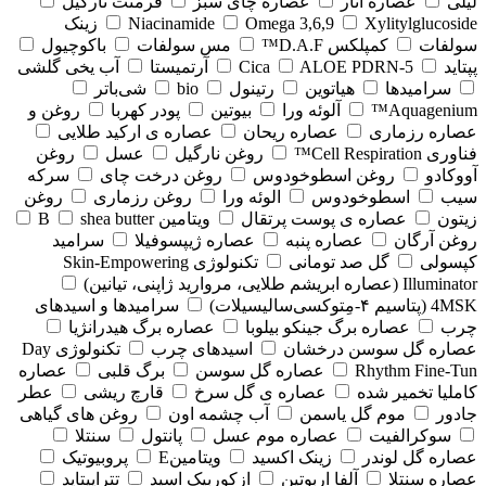
لیلی
عصاره انار
عصاره چای سبز
فرمنت نارگیل
Xylitylglucoside
Omega 3,6,9
Niacinamide
زینک
سولفات
کمپلکس D.A.F™
مس سولفات
باکوچیول
پپتاید
5-Cica
ALOE PDRN
آرتمیستا
آب یخی گلشی
سرامیدها
هیاتوین
رتینول
bio
شی‌باتر
Aquagenium™
آلوئه ورا
بیوتین
پودر کهربا
روغن و
عصاره رزماری
عصاره ریحان
عصاره ی ارکید طلایی
فناوری Cell Respiration™
روغن نارگیل
عسل
روغن
آووکادو
روغن اسطوخودوس
روغن درخت چای
سرکه
سیب
اسطوخودوس
الوئه ورا
روغن رزماری
روغن
زیتون
عصاره ی پوست پرتقال
ویتامین B
shea butter
روغن آرگان
عصاره پنبه
عصاره ژیپسوفیلا
سرامید
کپسولی
گل صد تومانی
تکنولوژی Skin-Empowering
Illuminator (عصاره ابریشم طلایی، مروارید ژاپنی، تیانین)
4MSK (پتاسیم ۴‑مِتوکسی‌سالیسیلات)
سرامیدها و اسیدهای
چرب
عصاره برگ جینکو بیلوبا
عصاره برگ هیدرانژیا
عصاره گل سوسن درخشان
اسیدهای چرب
تکنولوژی Day
Rhythm Fine‑Tun
عصاره گل سوسن
برگ قلبی
عصاره
کاملیا تخمیر شده
عصاره ی گل سرخ
قارچ ریشی
عطر
جادور
موم گل یاسمن
آب چشمه اون
روغن های گیاهی
سوکرالفیت
عصاره موم عسل
پانتول
سنتلا
عصاره گل لوندر
زینک اکسید
ویتامینE
پروبیوتیک
عصاره سنتلا
آلفا اربوتین
ازکوربیک اسید
تتراپپتاید