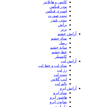
کانتور و هایلایتر
پودر فیکس
اسپری فیکس
تینت صورت
بیوتی بلندر
براش
برنز
آرایش چشم
مداد چشم
ریمل
سایه چشم
خط چشم
کانسیلر
آرایش لب
مداد لب و خط لب
رژ لب
تینت لب
لیپ گلاس
بالم لب
آرایش ابرو
مداد ابرو
هاشور ابرو
صابون ابرو
ژل ابرو