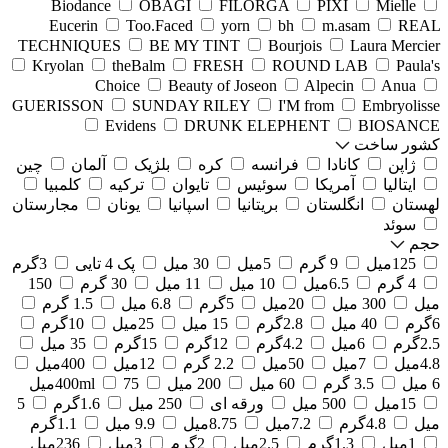
Biodance
OBAGI
FILORGA
PIXI
Mielle
Eucerin
Too.Faced
yorn
bh
m.asam
REAL
TECHNIQUES
BE MY TINT
Bourjois
Laura Mercier
Kryolan
theBalm
FRESH
ROUND LAB
Paula's
Choice
Beauty of Joseon
Alpecin
Anua
GUERISSON
SUNDAY RILEY
I'M from
Embryolisse
Evidens
DRUNK ELEPHENT
BIOSANCE
کشور ساخت
ژاپن
کانادا
فرانسه
کره
بلژیک
آلمان
چین
ایتالیا
آمریکا
سوئیس
تایوان
ترکیه
کلمبیا
لهستان
انگلستان
بریتانیا
اسپانیا
یونان
مجارستان
سوئد
حجم
125میل
9 گرم
5میل
30 میل
پک 4 تایی
3گرم
4 گرم
6.5میل
10 میل
11 میل
30 گرم
150
میل
300 میل
20میل
5گرم
6.8 میل
1.5 گرم
6گرم
40 میل
2.8گرم
15 میل
25میل
10گرم
2.5گرم
6میل
4.2گرم
12گرم
15گرم
35 میل
4.8میل
7میل
50میل
2.2 گرم
12میل
400میل
6 میل
3.5 گرم
60 میل
200 میل
75میل
400ml
15میل
500 میل
ورقه ای
250 میل
1.6گرم
5
میل
4.8گرم
7.2میل
8.75میل
9.9 میل
1.1گرم
1میل
1.3گرم
2.5میل
2گرم
3میل
236میل