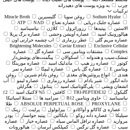
چرب
به ویژه پوست های دهیدراته
ترکیبات
Sodium Hyalur
روغن سویا
گلیسیرین
Miracle Broth
عصاره جلبک دریایی
عصاره نعناع
NAD
ATP
الاستین
پپتیدها
رزوراترول
کلاژن
⁠نیاسینامید
هیالورونیک اسید
عصاره آویشن وحشی
عصاره برگ پریلا
عصاره مریم گلی
عطر رزماری
اب چشمه حرارتی اون
Brightening Molecules
Caviar Extract
Exclusive Cellular
Complex
مشتقات ویتامین سی
عصاره گل
عصاره
تمشک،سیب و هندوانه
اسکوالان
پیگمنت‌های پوشش‌دار
کوتور
عصاره رز هیپ
ماندلیک اسید
عصاره مورینگا
ویتامین E
عصاره گل یاس
عصاره لیمِتّا
عصاره تمر
هندی
انواع پروتئین‌های مغذی
روغن بادام شیرین
روغن
دانه انگور
شیر بادام
عصاره رزماری
عصاره لیمو
آب
اتشفان ویشی
پلی‌گلوتامیک اسید
پنتانول
هگزایلن
گلیکول
TRI-PEPTIDE32
کافئین
5% لاکتیک اسید
2٪
نیاسینامید
حاوی ویتامین B12
سرامید ها
سنتلا اسیاتیکا
PROXYLANE
ABSOLUE PERPETUAL ROSE
طلا
عصاره ی کاکائو و آواکادو
بیزابولول
پرلیت
زینک
سیلیکا
عصاره دانه روکو
بایکالین
پپتید جوانساز
پودر
مروارید
عصاره ترافل الماس سیاه
عصاره خیار
عصاره
سیب
عصاره گل نرگس
کمپلکس آبرسان
هیالورونات