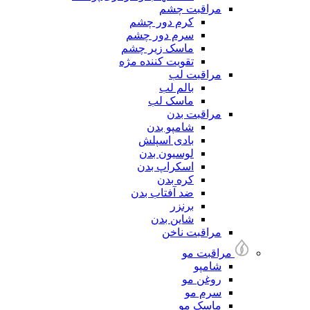
مراقبت چشم
کرم دور چشم
سرم دور چشم
ماسک زیر چشم
تقویت کننده مژه
مراقبت لب
بالم لب
ماسک لب
مراقبت بدن
شامپو بدن
بادی اسپلش
لوسیون بدن
اسکراپ بدن
کره بدن
ضد آفتاب بدن
برنزر
شاین بدن
مراقبت ناخن
مراقبت مو
شامپو
روغن مو
سرم مو
ماسک مو