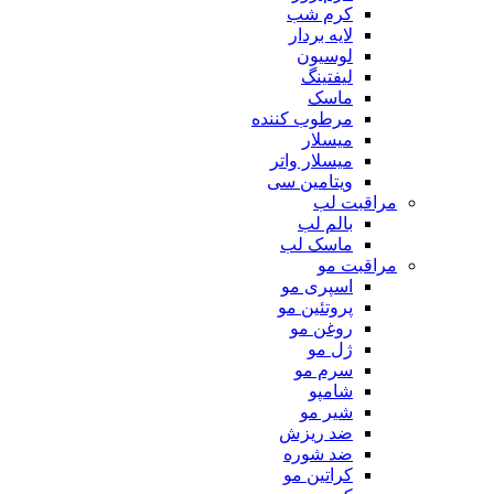
کرم شب
لایه بردار
لوسیون
لیفتینگ
ماسک
مرطوب کننده
میسلار
میسلار واتر
ویتامین سی
مراقبت لب
بالم لب
ماسک لب
مراقبت مو
اسپری مو
پروتئین مو
روغن مو
ژل مو
سرم مو
شامپو
شیر مو
ضد ریزش
ضد شوره
کراتین مو