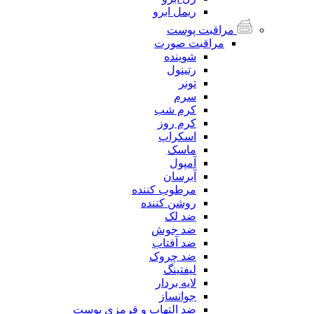
ریمل ابرو
مراقبت پوست
مراقبت صورت
شوینده
رتینول
تونر
سرم
کرم شب
کرم روز
اسکراپ
ماسک
آمپول
آبرسان
مرطوب کننده
روشن کننده
ضد لک
ضد جوش
ضد آفتاب
ضد چروک
لیفتینگ
لایه بردار
جوانساز
ضد التهاب و قرمزی پوست