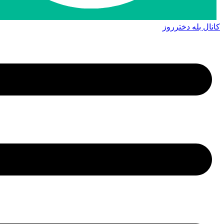
کانال بله دخترروز