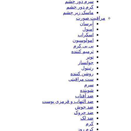
سرم دور چشم
کرم دور چشم
ماسک زیر چشم
مراقبت صورت
آبرسان
آمپول
اسکراپ
امولوسیون
بی بی کرم
ترمیم کننده
تونر
جوانساز
رتینول
روشن کننده
ست مراقبتی
سرم
شوینده
ضد آفتاب
ضد التهاب و قرمزی پوست
‌ضد جوش
ضد چروک
ضد لک
کرم
کرم روز