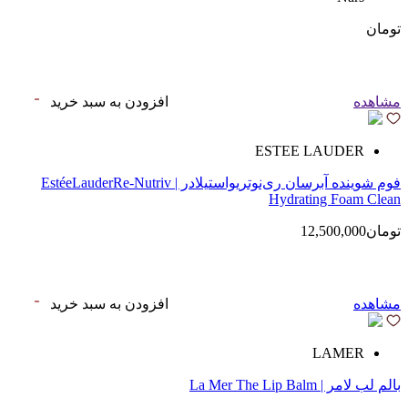
تومان
مشاهده
افزودن به سبد خرید
ESTEE LAUDER
فوم شوینده آبرسان ری‌نوتریواستیلادر | EstéeLauderRe-Nutriv
Hydrating Foam Clean
تومان12,500,000
مشاهده
افزودن به سبد خرید
LAMER
بالم لب لامر | La Mer The Lip Balm