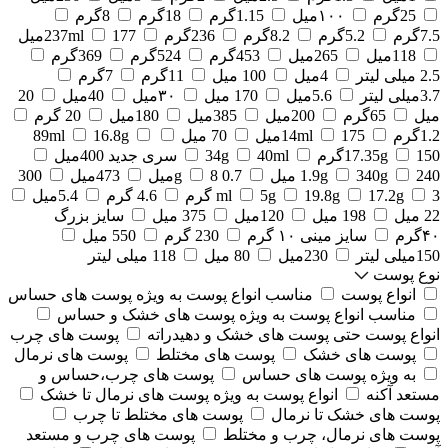
25گرم
۱۰۰میل
1.15گرم
18گرم
8گرم
7.5گرم
5.2گرم
8.2گرم
236گرم
177میل
237ml
118میل
265میل
453گرم
524گرم
369گرم
2.5 میلی لیتر
4میل
100 میل
11گرم
7گرم
3.7میلی لیتر
5.6میل
170 میل
۳۰میل
40میل
20
میل
65گرم
200میل
385میل
180میل
20 گرم
1.2گرم
175میل
14ml
70 میل
16.8g
89ml
150گرم
17.35g
40ml
34g
سری جدید 400میل
240 میل
340g
1.9g
0.7 g
8میل
473میل
300
3 گرم
17.2g
19.8g
5g
ml
4.6 گرم
5.4میل
22 میل
198 میل
120میل
375 میل
سایز بزرگ
۴۰گرم
سایز مینی ۱۰ گرم
230 گرم
550 میل
150میلی لیتر
230میل
80 میل
118 میلی لیتر
نوع پوست
انواع پوست
مناسب انواع پوست به ویژه پوست های حساس
مناسب انواع پوست به ویژه پوست های خشک و حساس
انواع پوست حتی پوست های خشک و دهیدراته
پوست های چرب
پوست های خشک
پوست های مختلط
پوست های نرمال
به ویژه پوست های حساس
پوست های چرب،حساس و
مستعد آکنه
انواع پوست به ویژه پوست های نرمال تا خشک
پوست های خشک تا نرمال
پوست های مختلط تا چرب
پوست های نرمال، چرب و مختلط
پوست های چرب و مستعد