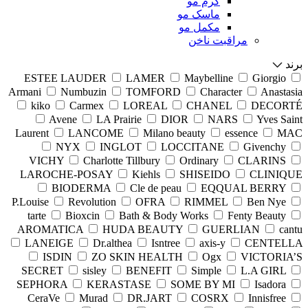
کرم مو
ماسک مو
مکمل مو
مراقبت ناخن
برند
ESTEE LAUDER
LAMER
Maybelline
Giorgio
Armani
Numbuzin
TOMFORD
Character
Anastasia
kiko
Carmex
LOREAL
CHANEL
DECORTÉ
Avene
LA Prairie
DIOR
NARS
Yves Saint
Laurent
LANCOME
Milano beauty
essence
MAC
NYX
INGLOT
LOCCITANE
Givenchy
VICHY
Charlotte Tillbury
Ordinary
CLARINS
LAROCHE-POSAY
Kiehls
SHISEIDO
CLINIQUE
BIODERMA
Cle de peau
EQQUAL BERRY
P.Louise
Revolution
OFRA
RIMMEL
Ben Nye
tarte
Bioxcin
Bath & Body Works
Fenty Beauty
AROMATICA
HUDA BEAUTY
GUERLIAN
cantu
LANEIGE
Dr.althea
Isntree
axis-y
CENTELLA
ISDIN
ZO SKIN HEALTH
Ogx
VICTORIA’S
SECRET
sisley
BENEFIT
Simple
L.A GIRL
SEPHORA
KERASTASE
SOME BY MI
Isadora
CeraVe
Murad
DR.JART
COSRX
Innisfree