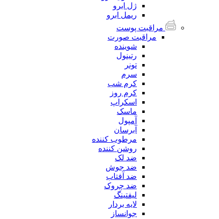
ژل ابرو
ریمل ابرو
مراقبت پوست
مراقبت صورت
شوینده
رتینول
تونر
سرم
کرم شب
کرم روز
اسکراپ
ماسک
آمپول
آبرسان
مرطوب کننده
روشن کننده
ضد لک
ضد جوش
ضد آفتاب
ضد چروک
لیفتینگ
لایه بردار
جوانساز