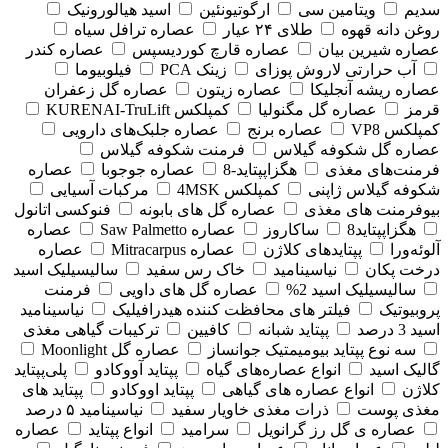
سدیم
ویتامین سی
ارگوتیونئین
اسید هیالورونیک
روغن دانه قهوه
طلای ۲۴ عیار
عصاره ترافل سیاه
عصاره شیرین بیان
عصاره قارچ کوردیسپس
عصاره کندر
آب حرارتی لاروش پوزای
زینک PCA
فیلوبیوما
عصاره ریشه آنجلیکا
عصاره زیتون
عصاره گل زعفران
قرمز
عصاره گل مگنولیا
کمپلکس KURENAI-TruLift
کمپلکس VP8
عصاره برنج
عصاره جلبک‌های دارویی
عصاره گل شکوفه گیلاس
فرمنت شکوفه گیلاس
فرمنت‌های مغذی
هگزاپپتاید-8
عصاره جوجوبا
عصاره
شکوفه گیلاس ژاپنی
کمپلکس 4MSK
مرکبات آسیایی
بیوفرمنت های مغذی
عصاره گل های بابونه
فنوکسی اتانول
هگزاپپتاید8
ساکاروز
عصاره Saw Palmetto
عصاره
آلوئه‌ورا
پپتایدهای کلاژن
عصاره Mitracarpus
عصاره
درخت پکان
نیاسینامید
خاک رس سفید
سالیسیلیک اسید
سالیسیلیک اسید 2%
عصاره گل های داویی
فرمنت
پروبیوتیک
فیلتر های محافظت کننده هیدرافیلیک
نیاسینامید
اسید 3 درصد
پپتاید شبانه
کافیین
ترکیبات گیاهی مغذی
سه نوع پپتاید بیومیمتیک جوانساز
عصاره گل Moonlight
گالیک اسید
انواع عصاره‌های گیاه
پپتاید آووکادو
پلی‌پپتاید
کلاژن
انواع عصاره های گیاهی
پپتاید اووکادو
پپتاید های
مغذی پوست
ذرات مغذی خاویار سفید
نیاسینامید ۵ درصد
عصاره ی گل رز گرانویل
سرامید
انواع پپتاید
عصاره