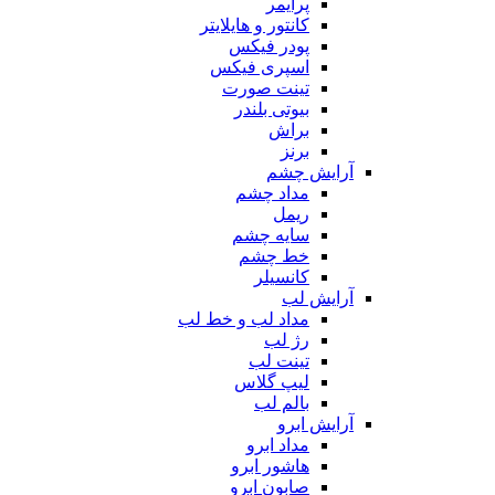
پرایمر
کانتور و هایلایتر
پودر فیکس
اسپری فیکس
تینت صورت
بیوتی بلندر
براش
برنز
آرایش چشم
مداد چشم
ریمل
سایه چشم
خط چشم
کانسیلر
آرایش لب
مداد لب و خط لب
رژ لب
تینت لب
لیپ گلاس
بالم لب
آرایش ابرو
مداد ابرو
هاشور ابرو
صابون ابرو