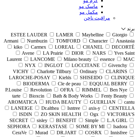
کرم مو
ماسک مو
مکمل مو
مراقبت ناخن
برند
ESTEE LAUDER
LAMER
Maybelline
Giorgio
Armani
Numbuzin
TOMFORD
Character
Anastasia
kiko
Carmex
LOREAL
CHANEL
DECORTÉ
Avene
LA Prairie
DIOR
NARS
Yves Saint
Laurent
LANCOME
Milano beauty
essence
MAC
NYX
INGLOT
LOCCITANE
Givenchy
VICHY
Charlotte Tillbury
Ordinary
CLARINS
LAROCHE-POSAY
Kiehls
SHISEIDO
CLINIQUE
BIODERMA
Cle de peau
EQQUAL BERRY
P.Louise
Revolution
OFRA
RIMMEL
Ben Nye
tarte
Bioxcin
Bath & Body Works
Fenty Beauty
AROMATICA
HUDA BEAUTY
GUERLIAN
cantu
LANEIGE
Dr.althea
Isntree
axis-y
CENTELLA
ISDIN
ZO SKIN HEALTH
Ogx
VICTORIA’S
SECRET
sisley
BENEFIT
Simple
L.A GIRL
SEPHORA
KERASTASE
SOME BY MI
Isadora
CeraVe
Murad
DR.JART
COSRX
Innisfree