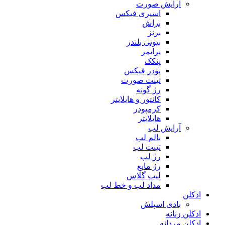
آرایش صورت
اسپری فیکس
براش
برنز
بیوتی بلندر
پرایمر
پنکک
پودر فیکس
تینت صورت
رژ گونه
کانتور و هایلایتر
کرمپودر
هایلایتر
آرایش لب
بالم لب
تینت لب
رژ لب
رژ مایع
لیپ گلاس
مداد لب و خط لب
ادکلن
بادی اسپلش
ادکلن زنانه
ادکلن مردانه