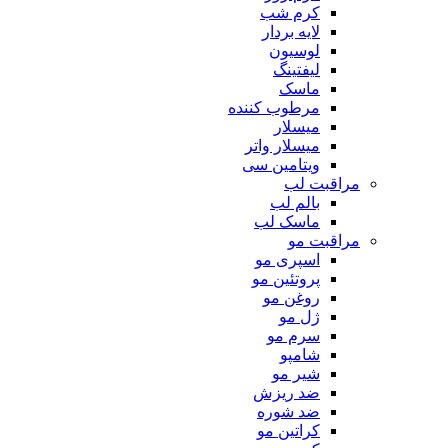
کرم شب
لایه بردار
لوسیون
لیفتینگ
ماسک
مرطوب کننده
میسلار
میسلار واتر
ویتامین سی
مراقبت لب
بالم لب
ماسک لب
مراقبت مو
اسپری مو
پروتئین مو
روغن مو
ژل مو
سرم مو
شامپو
شیر مو
ضد ریزش
ضد شوره
کراتین مو