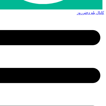
کانال بله دخترروز