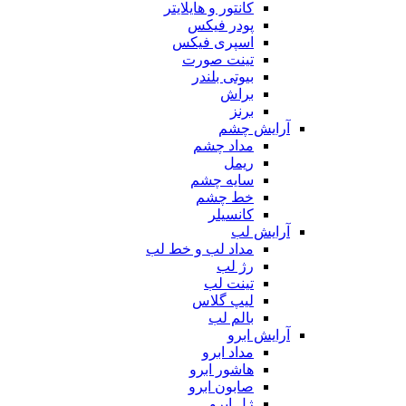
کانتور و هایلایتر
پودر فیکس
اسپری فیکس
تینت صورت
بیوتی بلندر
براش
برنز
آرایش چشم
مداد چشم
ریمل
سایه چشم
خط چشم
کانسیلر
آرایش لب
مداد لب و خط لب
رژ لب
تینت لب
لیپ گلاس
بالم لب
آرایش ابرو
مداد ابرو
هاشور ابرو
صابون ابرو
ژل ابرو