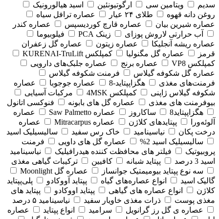
سدیم
ویتامین سی
ارگوتیونئین
اسید هیالورونیک
روغن دانه قهوه
طلای ۲۴ عیار
عصاره ترافل سیاه
عصاره شیرین بیان
عصاره قارچ کوردیسپس
عصاره کندر
آب حرارتی لاروش پوزای
زینک PCA
فیلوبیوما
عصاره ریشه آنجلیکا
عصاره زیتون
عصاره گل زعفران
قرمز
عصاره گل مگنولیا
کمپلکس KURENAI-TruLift
کمپلکس VP8
عصاره برنج
عصاره جلبک‌های دارویی
عصاره گل شکوفه گیلاس
فرمنت شکوفه گیلاس
فرمنت‌های مغذی
هگزاپپتاید-8
عصاره جوجوبا
عصاره
شکوفه گیلاس ژاپنی
کمپلکس 4MSK
مرکبات آسیایی
بیوفرمنت های مغذی
عصاره گل های بابونه
فنوکسی اتانول
هگزاپپتاید8
ساکاروز
عصاره Saw Palmetto
عصاره
آلوئه‌ورا
پپتایدهای کلاژن
عصاره Mitracarpus
عصاره
درخت پکان
نیاسینامید
خاک رس سفید
سالیسیلیک اسید
سالیسیلیک اسید 2%
عصاره گل های داویی
فرمنت
پروبیوتیک
فیلتر های محافظت کننده هیدرافیلیک
نیاسینامید
اسید 3 درصد
پپتاید شبانه
کافیین
ترکیبات گیاهی مغذی
سه نوع پپتاید بیومیمتیک جوانساز
عصاره گل Moonlight
گالیک اسید
انواع عصاره‌های گیاه
پپتاید آووکادو
پلی‌پپتاید
کلاژن
انواع عصاره های گیاهی
پپتاید اووکادو
پپتاید های
مغذی پوست
ذرات مغذی خاویار سفید
نیاسینامید ۵ درصد
عصاره ی گل رز گرانویل
سرامید
انواع پپتاید
عصاره