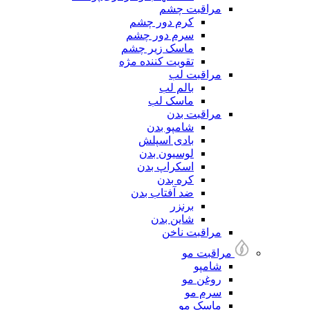
مراقبت چشم
کرم دور چشم
سرم دور چشم
ماسک زیر چشم
تقویت کننده مژه
مراقبت لب
بالم لب
ماسک لب
مراقبت بدن
شامپو بدن
بادی اسپلش
لوسیون بدن
اسکراپ بدن
کره بدن
ضد آفتاب بدن
برنزر
شاین بدن
مراقبت ناخن
مراقبت مو
شامپو
روغن مو
سرم مو
ماسک مو