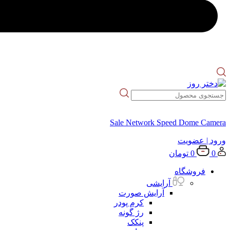
Sale Network Speed Dome Camera
ورود
| عضویت
0
0
تومان
فروشگاه
آرایشی
آرایش صورت
کرم پودر
رژ گونه
پنکک