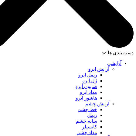
دسته بندی ها
آرایشی
آرایش ابرو
ریمل ابرو
ژل ابرو
صابون ابرو
مداد ابرو
هاشور ابرو
آرایش چشم
خط چشم
ریمل
سایه چشم
کانسیلر
مداد چشم