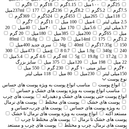
25گرم
۱۰۰میل
1.15گرم
18گرم
8گرم
7.5گرم
5.2گرم
8.2گرم
236گرم
177میل
237ml
118میل
265میل
453گرم
524گرم
369گرم
2.5 میلی لیتر
4میل
100 میل
11گرم
7گرم
3.7میلی لیتر
5.6میل
170 میل
۳۰میل
40میل
20
میل
65گرم
200میل
385میل
180میل
20 گرم
1.2گرم
175میل
14ml
70 میل
16.8g
89ml
150گرم
17.35g
40ml
34g
سری جدید 400میل
240 میل
340g
1.9g
0.7 g
8میل
473میل
300
3 گرم
17.2g
19.8g
5g
ml
4.6 گرم
5.4میل
22 میل
198 میل
120میل
375 میل
سایز بزرگ
۴۰گرم
سایز مینی ۱۰ گرم
230 گرم
550 میل
150میلی لیتر
230میل
80 میل
118 میلی لیتر
نوع پوست
انواع پوست
مناسب انواع پوست به ویژه پوست های حساس
مناسب انواع پوست به ویژه پوست های خشک و حساس
انواع پوست حتی پوست های خشک و دهیدراته
پوست های چرب
پوست های خشک
پوست های مختلط
پوست های نرمال
به ویژه پوست های حساس
پوست های چرب،حساس و
مستعد آکنه
انواع پوست به ویژه پوست های نرمال تا خشک
پوست های خشک تا نرمال
پوست های مختلط تا چرب
پوست های نرمال، چرب و مختلط
پوست های چرب و مستعد