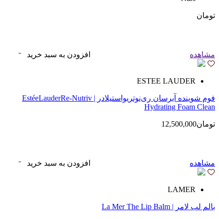
تومان
مشاهده
افزودن به سبد خرید
ESTEE LAUDER
فوم شوینده آبرسان ری‌نوتریواستیلادر | EstéeLauderRe-Nutriv
Hydrating Foam Clean
تومان12,500,000
مشاهده
افزودن به سبد خرید
LAMER
بالم لب لامر | La Mer The Lip Balm