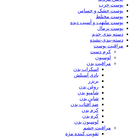
پوست چرب
پوست خشک و حساس
پوست مختلط
پوست ملتهب و آسیب دیده
پوست نرمال
دسته بندی جدید
دسته-بندی-نشده
مراقبت پوست
کرم دست
لوسیون
مراقبت بدن
اسکراپ بدن
بادی اسپلش
برنزر
روغن بدن
شامپو بدن
شاین بدن
ضد آفتاب بدن
کرم بدن
کره بدن
لوسیون بدن
مراقبت چشم
تقویت کننده مژه