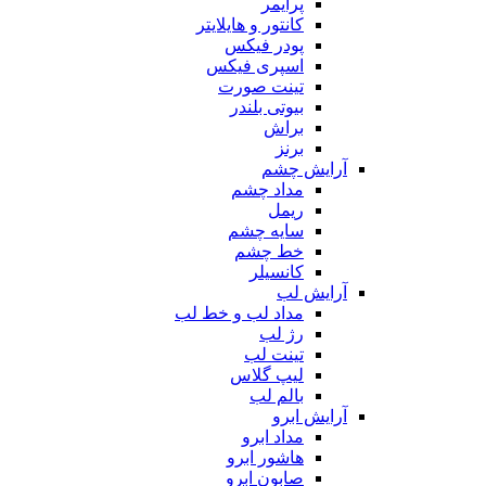
پرایمر
کانتور و هایلایتر
پودر فیکس
اسپری فیکس
تینت صورت
بیوتی بلندر
براش
برنز
آرایش چشم
مداد چشم
ریمل
سایه چشم
خط چشم
کانسیلر
آرایش لب
مداد لب و خط لب
رژ لب
تینت لب
لیپ گلاس
بالم لب
آرایش ابرو
مداد ابرو
هاشور ابرو
صابون ابرو