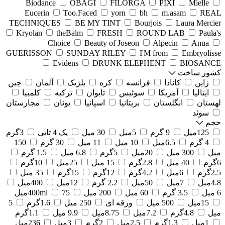
Biodance
OBAGI
FILORGA
PIXI
Mielle
Eucerin
Too.Faced
yorn
bh
m.asam
REAL
TECHNIQUES
BE MY TINT
Bourjois
Laura Mercier
Kryolan
theBalm
FRESH
ROUND LAB
Paula's
Choice
Beauty of Joseon
Alpecin
Anua
GUERISSON
SUNDAY RILEY
I'M from
Embryolisse
Evidens
DRUNK ELEPHENT
BIOSANCE
کشور ساخت
ژاپن
کانادا
فرانسه
کره
بلژیک
آلمان
چین
ایتالیا
آمریکا
سوئیس
تایوان
ترکیه
کلمبیا
لهستان
انگلستان
بریتانیا
اسپانیا
یونان
مجارستان
سوئد
حجم
125میل
9 گرم
5میل
30 میل
پک 4 تایی
3گرم
4 گرم
6.5میل
10 میل
11 میل
30 گرم
150
میل
300 میل
20میل
5گرم
6.8 میل
1.5 گرم
6گرم
40 میل
2.8گرم
15 میل
25میل
10گرم
2.5گرم
6میل
4.2گرم
12گرم
15گرم
35 میل
4.8میل
7میل
50میل
2.2 گرم
12میل
400میل
6 میل
3.5 گرم
60 میل
200 میل
75میل
400ml
15میل
500 میل
ورقه ای
250 میل
1.6گرم
5
میل
4.8گرم
7.2میل
8.75میل
9.9 میل
1.1گرم
1میل
1.3گرم
2.5میل
2گرم
3میل
236میل