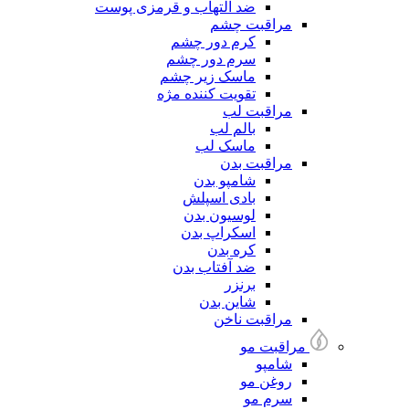
ضد التهاب و قرمزی پوست
مراقبت چشم
کرم دور چشم
سرم دور چشم
ماسک زیر چشم
تقویت کننده مژه
مراقبت لب
بالم لب
ماسک لب
مراقبت بدن
شامپو بدن
بادی اسپلش
لوسیون بدن
اسکراپ بدن
کره بدن
ضد آفتاب بدن
برنزر
شاین بدن
مراقبت ناخن
مراقبت مو
شامپو
روغن مو
سرم مو