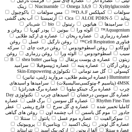
لیلی
عصاره انار
عصاره چای سبز
فرمنت نارگیل
Xylitylglucoside
Omega 3,6,9
Niacinamide
زینک
سولفات
کمپلکس D.A.F™
مس سولفات
باکوچیول
پپتاید
5-Cica
ALOE PDRN
آرتمیستا
آب یخی گلشی
سرامیدها
هیاتوین
رتینول
bio
شی‌باتر
Aquagenium™
آلوئه ورا
بیوتین
پودر کهربا
روغن و
عصاره رزماری
عصاره ریحان
عصاره ی ارکید طلایی
فناوری Cell Respiration™
روغن نارگیل
عسل
روغن
آووکادو
روغن اسطوخودوس
روغن درخت چای
سرکه
سیب
اسطوخودوس
الوئه ورا
روغن رزماری
روغن
زیتون
عصاره ی پوست پرتقال
ویتامین B
shea butter
روغن آرگان
عصاره پنبه
عصاره ژیپسوفیلا
سرامید
کپسولی
گل صد تومانی
تکنولوژی Skin-Empowering
Illuminator (عصاره ابریشم طلایی، مروارید ژاپنی، تیانین)
4MSK (پتاسیم ۴‑مِتوکسی‌سالیسیلات)
سرامیدها و اسیدهای
چرب
عصاره برگ جینکو بیلوبا
عصاره برگ هیدرانژیا
عصاره گل سوسن درخشان
اسیدهای چرب
تکنولوژی Day
Rhythm Fine‑Tun
عصاره گل سوسن
برگ قلبی
عصاره
کاملیا تخمیر شده
عصاره ی گل سرخ
قارچ ریشی
عطر
جادور
موم گل یاسمن
آب چشمه اون
روغن های گیاهی
سوکرالفیت
عصاره موم عسل
پانتول
سنتلا
عصاره گل لوندر
زینک اکسید
ویتامینE
پروبیوتیک
عصاره سنتلا
آلفا اربوتین
ازکوربیک اسید
تتراپپتاید