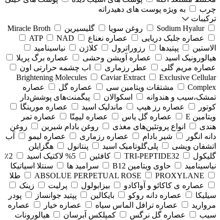
چرب
به ویژه پوست های دهیدراته
ترکیبات
Sodium Hyalur
روغن سویا
گلیسیرین
Miracle Broth
عصاره جلبک دریایی
عصاره نعناع
NAD
ATP
الاستین
پپتیدها
رزوراترول
کلاژن
⁠نیاسینامید
هیالورونیک اسید
عصاره آویشن وحشی
عصاره برگ پریلا
عصاره مریم گلی
عطر رزماری
اب چشمه حرارتی اون
Brightening Molecules
Caviar Extract
Exclusive Cellular
Complex
مشتقات ویتامین سی
عصاره گل
عصاره
تمشک،سیب و هندوانه
اسکوالان
پیگمنت‌های پوشش‌دار
کوتور
عصاره رز هیپ
ماندلیک اسید
عصاره مورینگا
ویتامین E
عصاره گل یاس
عصاره لیمِتّا
عصاره تمر
هندی
انواع پروتئین‌های مغذی
روغن بادام شیرین
روغن
دانه انگور
شیر بادام
عصاره رزماری
عصاره لیمو
آب
اتشفان ویشی
پلی‌گلوتامیک اسید
پنتانول
هگزایلن
گلیکول
TRI-PEPTIDE32
کافئین
5% لاکتیک اسید
2٪
نیاسینامید
حاوی ویتامین B12
سرامید ها
سنتلا اسیاتیکا
PROXYLANE
ABSOLUE PERPETUAL ROSE
طلا
عصاره ی کاکائو و آواکادو
بیزابولول
پرلیت
زینک
سیلیکا
عصاره دانه روکو
بایکالین
پپتید جوانساز
پودر
مروارید
عصاره ترافل الماس سیاه
عصاره خیار
عصاره
سیب
عصاره گل نرگس
کمپلکس آبرسان
هیالورونات