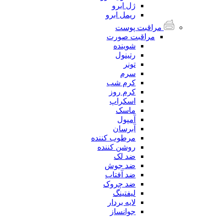
ژل ابرو
ریمل ابرو
مراقبت پوست
مراقبت صورت
شوینده
رتینول
تونر
سرم
کرم شب
کرم روز
اسکراپ
ماسک
آمپول
آبرسان
مرطوب کننده
روشن کننده
ضد لک
ضد جوش
ضد آفتاب
ضد چروک
لیفتینگ
لایه بردار
جوانساز