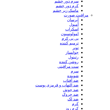
سرم دور چشم
کرم دور چشم
ماسک زیر چشم
مراقبت صورت
آبرسان
آمپول
اسکراپ
امولوسیون
بی بی کرم
ترمیم کننده
تونر
جوانساز
رتینول
روشن کننده
ست مراقبتی
سرم
شوینده
ضد آفتاب
ضد التهاب و قرمزی پوست
‌ضد جوش
ضد چروک
ضد لک
کرم
کرم روز