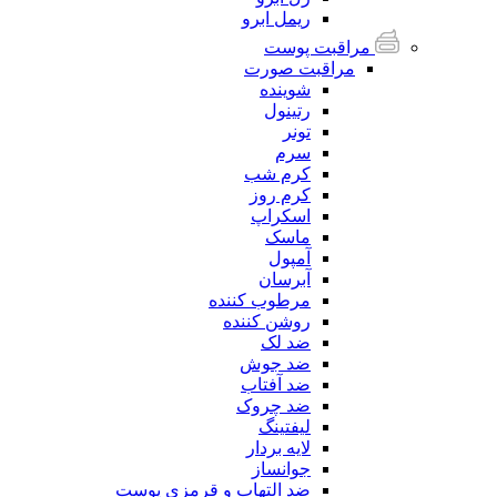
ریمل ابرو
مراقبت پوست
مراقبت صورت
شوینده
رتینول
تونر
سرم
کرم شب
کرم روز
اسکراپ
ماسک
آمپول
آبرسان
مرطوب کننده
روشن کننده
ضد لک
ضد جوش
ضد آفتاب
ضد چروک
لیفتینگ
لایه بردار
جوانساز
ضد التهاب و قرمزی پوست