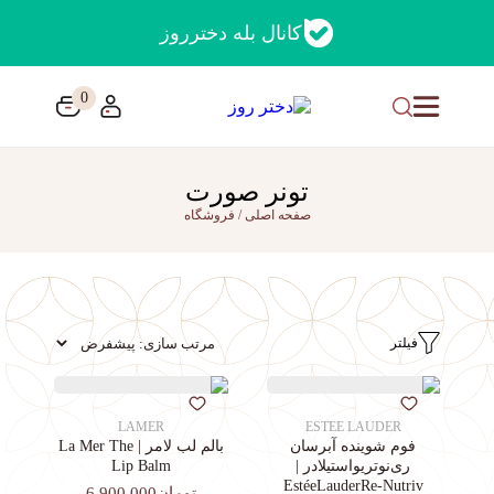
کانال بله دخترروز
0
تونر صورت
صفحه اصلی
/
فروشگاه
فیلتر
LAMER
ESTEE LAUDER
فوم شوینده آبرسان
بالم لب لامر | La Mer The
ری‌نوتریواستیلادر |
Lip Balm
EstéeLauderRe-Nutriv
تومان6,900,000