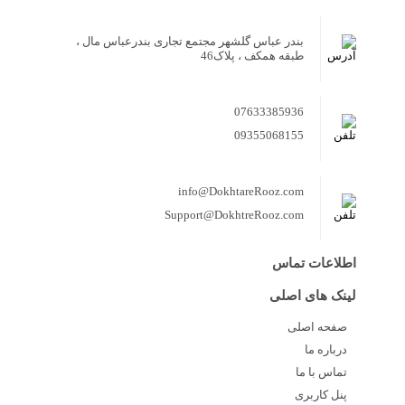
بندر عباس گلشهر مجتمع تجاری بندرعباس مال ،
طبقه همکف ، پلاک46
07633385936
09355068155
info@DokhtareRooz.com
Support@DokhtreRooz.com
اطلاعات تماس
لینک های اصلی
صفحه اصلی
درباره ما
تماس با ما
پنل کاربری