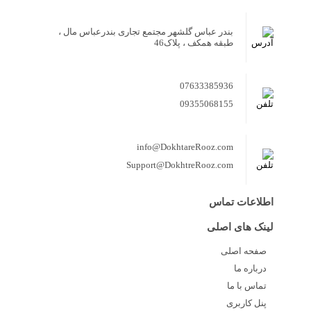
بندر عباس گلشهر مجتمع تجاری بندرعباس مال ،
طبقه همکف ، پلاک46
07633385936
09355068155
info@DokhtareRooz.com
Support@DokhtreRooz.com
اطلاعات تماس
لینک های اصلی
صفحه اصلی
درباره ما
تماس با ما
پنل کاربری