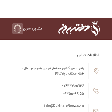
مشاوره سریع
اطلاعات تماس
بندر عباس گلشهر مجتمع تجاری بندرعباس مال ،
طبقه همکف ، پلاک46
07633385936
09355068155
info@DokhtareRooz.com