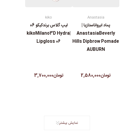
kiko
Anastasia
پماد ابرواناستازیا |
لیپ گلاس‌ برندکیکو 06
|kikoMilano3D Hydra
AnastasiaBeverly
Lipgloss 06
Hills Dipbrow Pomade
AUBURN
تومان2,580,000
تومان3,700,000
نمایش بیشتر