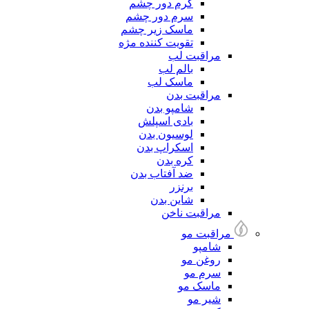
کرم دور چشم
سرم دور چشم
ماسک زیر چشم
تقویت کننده مژه
مراقبت لب
بالم لب
ماسک لب
مراقبت بدن
شامپو بدن
بادی اسپلش
لوسیون بدن
اسکراپ بدن
کره بدن
ضد آفتاب بدن
برنزر
شاین بدن
مراقبت ناخن
مراقبت مو
شامپو
روغن مو
سرم مو
ماسک مو
شیر مو