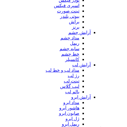
پودر فیکس
اسپری فیکس
تینت صورت
بیوتی بلندر
براش
برنز
آرایش چشم
مداد چشم
ریمل
سایه چشم
خط چشم
کانسیلر
آرایش لب
مداد لب و خط لب
رژ لب
تینت لب
لیپ گلاس
بالم لب
آرایش ابرو
مداد ابرو
هاشور ابرو
صابون ابرو
ژل ابرو
ریمل ابرو