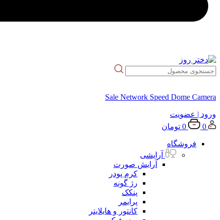
Sale Network Speed Dome Camera
ورود
| عضویت
0
0
تومان
فروشگاه
آرایشی
آرایش صورت
کرم پودر
رژ گونه
پنکک
پرایمر
کانتور و هایلایتر