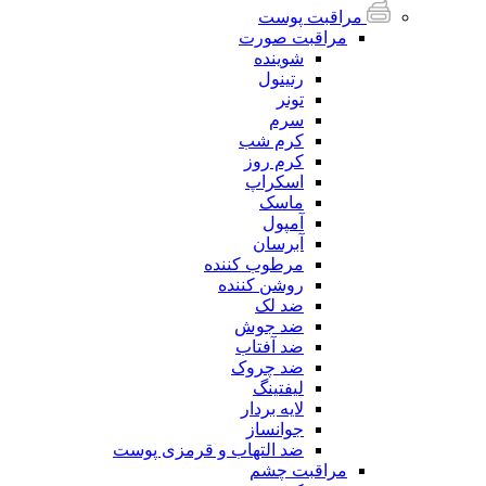
مراقبت پوست
مراقبت صورت
شوینده
رتینول
تونر
سرم
کرم شب
کرم روز
اسکراپ
ماسک
آمپول
آبرسان
مرطوب کننده
روشن کننده
ضد لک
ضد جوش
ضد آفتاب
ضد چروک
لیفتینگ
لایه بردار
جوانساز
ضد التهاب و قرمزی پوست
مراقبت چشم