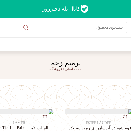
کانال بله دخترروز
ترمیم زخم
صفحه اصلی
/
فروشگاه
LAMER
ESTEE LAUDER
وم شوینده آبرسان ری‌نوتریواستیلادر |
بالم لب لامر | La Mer The Lip Balm