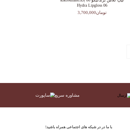
لیپ گلاس‌ برندکیکو 06 |kikoMilano3D
Hydra Lipgloss 06
تومان3,700,000
مشاوره سریع
با ما در در شبکه های اجتماعی همراه باشید!