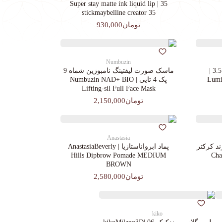
35 | Super stay matte ink liquid lip
stickmaybelline creator 35
تومان930,000
Numbuzin
کرم پودرجورجیوآرمانی کد 3.5 |
ماسک صورت لیفتینگ نامبوزین شماه 9
Lumin
پک 4 تایی | Numbuzin NAD+ BIO
Lifting-sil Full Face Mask
تومان2,150,000
Anastasia
د کرکتر
پماد ابرواناستازیا | AnastasiaBeverly
Chara
Hills Dipbrow Pomade MEDIUM
BROWN
تومان2,580,000
kiko