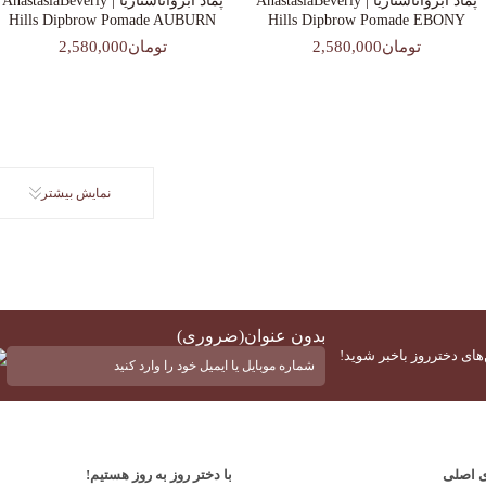
پماد ابرواناستازیا | AnastasiaBeverly
پماد ابرواناستازیا | AnastasiaBeverly
Hills Dipbrow Pomade AUBURN
Hills Dipbrow Pomade EBONY
تومان2,580,000
تومان2,580,000
نمایش بیشتر
بدون عنوان
(ضروری)
‌های دخترروز باخبر شوید!
ی اصلی
با دختر روز به روز هستیم!