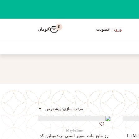
0
0
تومان
ورود
| عضویت
Maybelline
رژ مایع مات سوپر استی‌ برندمیبلین کد