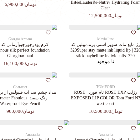
EstéeLauderRe-Nutriv Hydrating Foa
تومان6,900,000
Clean
تومان12,500,000
Giorgio Armani
Maybelline
ژ مایع مات سوپر استی‌ برندمیبلین کد
ous silk perfect foundation
320 | 320Super stay matte ink liquid lip
Giorgioarmani
stickmaybelline individualist 320
نا موجود
تومان16,100,000
Character
TOMFORD
رژلب ROSE EXP تام فورد | ROSE
مداد چشم ضد آب فبیولس از برن
EXPOSED LIP COLOR Tom Ford N
رنگ سفید| cter Fabulous
Waterproof Eye Pencil
west coast
تومان10,500,000
تومان900,000
Anastasia
Anastasia