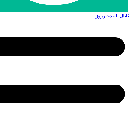
کانال بله دخترروز