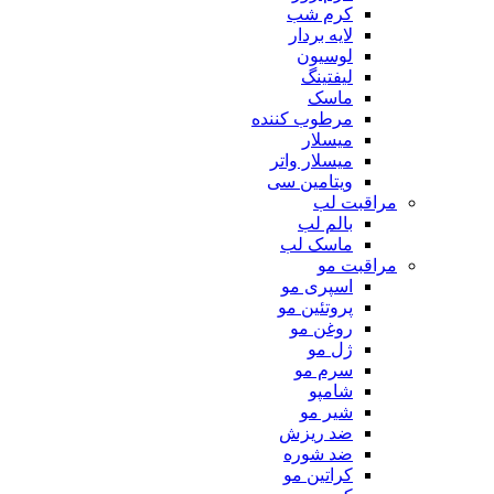
کرم شب
لایه بردار
لوسیون
لیفتینگ
ماسک
مرطوب کننده
میسلار
میسلار واتر
ویتامین سی
مراقبت لب
بالم لب
ماسک لب
مراقبت مو
اسپری مو
پروتئین مو
روغن مو
ژل مو
سرم مو
شامپو
شیر مو
ضد ریزش
ضد شوره
کراتین مو