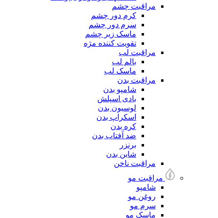
مراقبت چشم
کرم دور چشم
سرم دور چشم
ماسک زیر چشم
تقویت کننده مژه
مراقبت لب
بالم لب
ماسک لب
مراقبت بدن
شامپو بدن
بادی اسپلش
لوسیون بدن
اسکراپ بدن
کره بدن
ضد آفتاب بدن
برنزر
شاین بدن
مراقبت ناخن
مراقبت مو
شامپو
روغن مو
سرم مو
ماسک مو