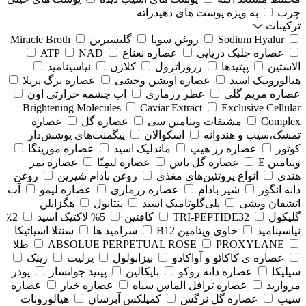
چرب
به ویژه پوست های دهیدراته
ترکیبات
Sodium Hyalur
روغن سویا
گلیسیرین
Miracle Broth
عصاره جلبک دریایی
عصاره نعناع
NAD
ATP
الاستین
پپتیدها
رزوراترول
کلاژن
⁠نیاسینامید
هیالورونیک اسید
عصاره آویشن وحشی
عصاره برگ پریلا
عصاره مریم گلی
عطر رزماری
اب چشمه حرارتی اون
Brightening Molecules
Caviar Extract
Exclusive Cellular
Complex
مشتقات ویتامین سی
عصاره گل
عصاره
تمشک،سیب و هندوانه
اسکوالان
پیگمنت‌های پوشش‌دار
کوتور
عصاره رز هیپ
ماندلیک اسید
عصاره مورینگا
ویتامین E
عصاره گل یاس
عصاره لیمِتّا
عصاره تمر
هندی
انواع پروتئین‌های مغذی
روغن بادام شیرین
روغن
دانه انگور
شیر بادام
عصاره رزماری
عصاره لیمو
آب
اتشفان ویشی
پلی‌گلوتامیک اسید
پنتانول
هگزایلن
گلیکول
TRI-PEPTIDE32
کافئین
5% لاکتیک اسید
2٪
نیاسینامید
حاوی ویتامین B12
سرامید ها
سنتلا اسیاتیکا
PROXYLANE
ABSOLUE PERPETUAL ROSE
طلا
عصاره ی کاکائو و آواکادو
بیزابولول
پرلیت
زینک
سیلیکا
عصاره دانه روکو
بایکالین
پپتید جوانساز
پودر
مروارید
عصاره ترافل الماس سیاه
عصاره خیار
عصاره
سیب
عصاره گل نرگس
کمپلکس آبرسان
هیالورونات