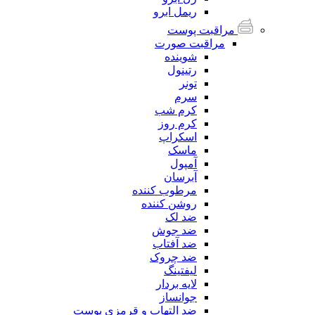
ریمل ابرو
مراقبت پوست
مراقبت صورت
شوینده
رتینول
تونر
سرم
کرم شب
کرم روز
اسکراپ
ماسک
آمپول
آبرسان
مرطوب کننده
روشن کننده
ضد لک
ضد جوش
ضد آفتاب
ضد چروک
لیفتینگ
لایه بردار
جوانساز
ضد التهاب و قرمزی پوست