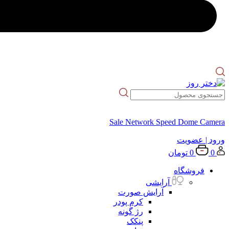
Sale Network Speed Dome Camera
ورود
| عضویت
0
0
تومان
فروشگاه
آرایشی
آرایش صورت
کرم پودر
رژ گونه
پنکک