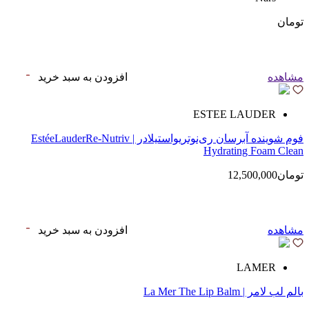
تومان
مشاهده
افزودن به سبد خرید
ESTEE LAUDER
فوم شوینده آبرسان ری‌نوتریواستیلادر | EstéeLauderRe-Nutriv
Hydrating Foam Clean
تومان12,500,000
مشاهده
افزودن به سبد خرید
LAMER
بالم لب لامر | La Mer The Lip Balm