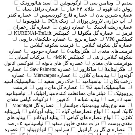
سدیم
ویتامین سی
ارگوتیونئین
اسید هیالورونیک
روغن دانه قهوه
طلای ۲۴ عیار
عصاره ترافل سیاه
عصاره شیرین بیان
عصاره قارچ کوردیسپس
عصاره کندر
آب حرارتی لاروش پوزای
زینک PCA
فیلوبیوما
عصاره ریشه آنجلیکا
عصاره زیتون
عصاره گل زعفران
قرمز
عصاره گل مگنولیا
کمپلکس KURENAI-TruLift
کمپلکس VP8
عصاره برنج
عصاره جلبک‌های دارویی
عصاره گل شکوفه گیلاس
فرمنت شکوفه گیلاس
فرمنت‌های مغذی
هگزاپپتاید-8
عصاره جوجوبا
عصاره
شکوفه گیلاس ژاپنی
کمپلکس 4MSK
مرکبات آسیایی
بیوفرمنت های مغذی
عصاره گل های بابونه
فنوکسی اتانول
هگزاپپتاید8
ساکاروز
عصاره Saw Palmetto
عصاره
آلوئه‌ورا
پپتایدهای کلاژن
عصاره Mitracarpus
عصاره
درخت پکان
نیاسینامید
خاک رس سفید
سالیسیلیک اسید
سالیسیلیک اسید 2%
عصاره گل های داویی
فرمنت
پروبیوتیک
فیلتر های محافظت کننده هیدرافیلیک
نیاسینامید
اسید 3 درصد
پپتاید شبانه
کافیین
ترکیبات گیاهی مغذی
سه نوع پپتاید بیومیمتیک جوانساز
عصاره گل Moonlight
گالیک اسید
انواع عصاره‌های گیاه
پپتاید آووکادو
پلی‌پپتاید
کلاژن
انواع عصاره های گیاهی
پپتاید اووکادو
پپتاید های
مغذی پوست
ذرات مغذی خاویار سفید
نیاسینامید ۵ درصد
عصاره ی گل رز گرانویل
سرامید
انواع پپتاید
عصاره