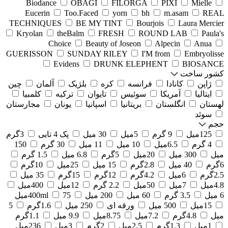
Biodance
OBAGI
FILORGA
PIXI
Mielle
Eucerin
Too.Faced
yorn
bh
m.asam
REAL
TECHNIQUES
BE MY TINT
Bourjois
Laura Mercier
Kryolan
theBalm
FRESH
ROUND LAB
Paula's
Choice
Beauty of Joseon
Alpecin
Anua
GUERISSON
SUNDAY RILEY
I'M from
Embryolisse
Evidens
DRUNK ELEPHENT
BIOSANCE
کشور ساخت
ژاپن
کانادا
فرانسه
کره
بلژیک
آلمان
چین
ایتالیا
آمریکا
سوئیس
تایوان
ترکیه
کلمبیا
لهستان
انگلستان
بریتانیا
اسپانیا
یونان
مجارستان
سوئد
حجم
125میل
9 گرم
5میل
30 میل
پک 4 تایی
3گرم
4 گرم
6.5میل
10 میل
11 میل
30 گرم
150
میل
300 میل
20میل
5گرم
6.8 میل
1.5 گرم
6گرم
40 میل
2.8گرم
15 میل
25میل
10گرم
2.5گرم
6میل
4.2گرم
12گرم
15گرم
35 میل
4.8میل
7میل
50میل
2.2 گرم
12میل
400میل
6 میل
3.5 گرم
60 میل
200 میل
75میل
400ml
15میل
500 میل
ورقه ای
250 میل
1.6گرم
5
میل
4.8گرم
7.2میل
8.75میل
9.9 میل
1.1گرم
1میل
1.3گرم
2.5میل
2گرم
3میل
236میل