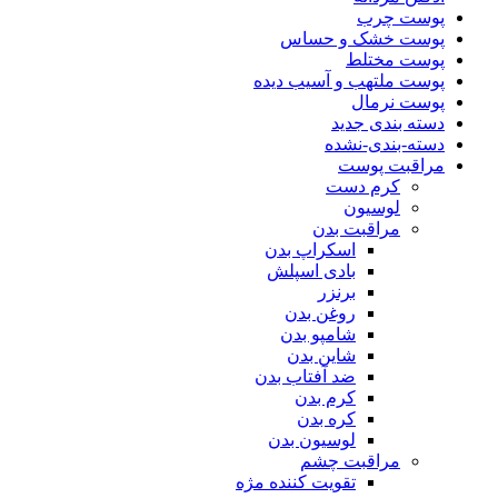
پوست چرب
پوست خشک و حساس
پوست مختلط
پوست ملتهب و آسیب دیده
پوست نرمال
دسته بندی جدید
دسته-بندی-نشده
مراقبت پوست
کرم دست
لوسیون
مراقبت بدن
اسکراپ بدن
بادی اسپلش
برنزر
روغن بدن
شامپو بدن
شاین بدن
ضد آفتاب بدن
کرم بدن
کره بدن
لوسیون بدن
مراقبت چشم
تقویت کننده مژه