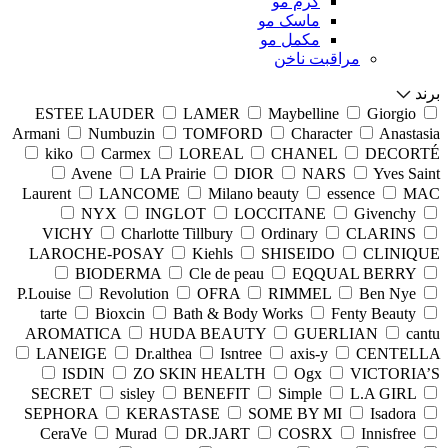
کرم مو
ماسک مو
مکمل مو
مراقبت ناخن
برند
ESTEE LAUDER
LAMER
Maybelline
Giorgio
Armani
Numbuzin
TOMFORD
Character
Anastasia
kiko
Carmex
LOREAL
CHANEL
DECORTÉ
Avene
LA Prairie
DIOR
NARS
Yves Saint
Laurent
LANCOME
Milano beauty
essence
MAC
NYX
INGLOT
LOCCITANE
Givenchy
VICHY
Charlotte Tillbury
Ordinary
CLARINS
LAROCHE-POSAY
Kiehls
SHISEIDO
CLINIQUE
BIODERMA
Cle de peau
EQQUAL BERRY
P.Louise
Revolution
OFRA
RIMMEL
Ben Nye
tarte
Bioxcin
Bath & Body Works
Fenty Beauty
AROMATICA
HUDA BEAUTY
GUERLIAN
cantu
LANEIGE
Dr.althea
Isntree
axis-y
CENTELLA
ISDIN
ZO SKIN HEALTH
Ogx
VICTORIA’S
SECRET
sisley
BENEFIT
Simple
L.A GIRL
SEPHORA
KERASTASE
SOME BY MI
Isadora
CeraVe
Murad
DR.JART
COSRX
Innisfree