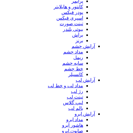
پرایمر
کانتور و هایلایتر
پودر فیکس
اسپری فیکس
تینت صورت
بیوتی بلندر
براش
برنز
آرایش چشم
مداد چشم
ریمل
سایه چشم
خط چشم
کانسیلر
آرایش لب
مداد لب و خط لب
رژ لب
تینت لب
لیپ گلاس
بالم لب
آرایش ابرو
مداد ابرو
هاشور ابرو
صابون ابرو