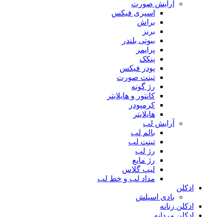
آرایش صورت
اسپری فیکس
براش
برنز
بیوتی بلندر
پرایمر
پنکک
پودر فیکس
تینت صورت
رژ گونه
کانتور و هایلایتر
کرمپودر
هایلایتر
آرایش لب
بالم لب
تینت لب
رژ لب
رژ مایع
لیپ گلاس
مداد لب و خط لب
ادکلن
بادی اسپلش
ادکلن زنانه
ادکلن مردانه