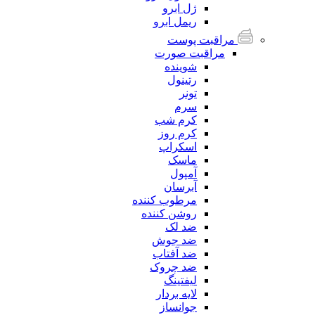
ژل ابرو
ریمل ابرو
مراقبت پوست
مراقبت صورت
شوینده
رتینول
تونر
سرم
کرم شب
کرم روز
اسکراپ
ماسک
آمپول
آبرسان
مرطوب کننده
روشن کننده
ضد لک
ضد جوش
ضد آفتاب
ضد چروک
لیفتینگ
لایه بردار
جوانساز