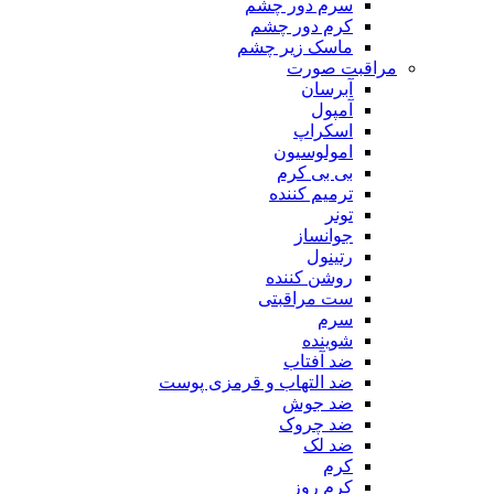
سرم دور چشم
کرم دور چشم
ماسک زیر چشم
مراقبت صورت
آبرسان
آمپول
اسکراپ
امولوسیون
بی بی کرم
ترمیم کننده
تونر
جوانساز
رتینول
روشن کننده
ست مراقبتی
سرم
شوینده
ضد آفتاب
ضد التهاب و قرمزی پوست
‌ضد جوش
ضد چروک
ضد لک
کرم
کرم روز