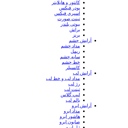
کانتور و هایلایتر
پودر فیکس
اسپری فیکس
تینت صورت
بیوتی بلندر
براش
برنز
آرایش چشم
مداد چشم
ریمل
سایه چشم
خط چشم
کانسیلر
آرایش لب
مداد لب و خط لب
رژ لب
تینت لب
لیپ گلاس
بالم لب
آرایش ابرو
مداد ابرو
هاشور ابرو
صابون ابرو
ژل ابرو