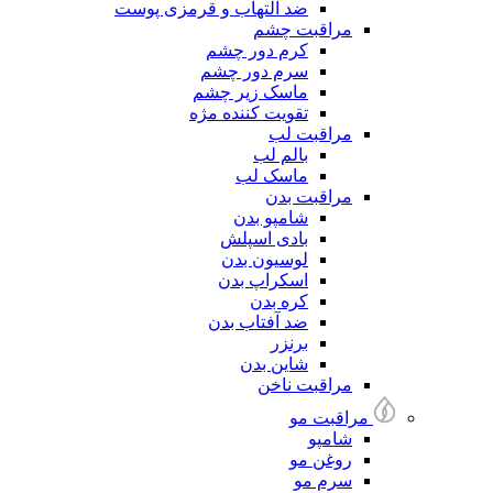
ضد التهاب و قرمزی پوست
مراقبت چشم
کرم دور چشم
سرم دور چشم
ماسک زیر چشم
تقویت کننده مژه
مراقبت لب
بالم لب
ماسک لب
مراقبت بدن
شامپو بدن
بادی اسپلش
لوسیون بدن
اسکراپ بدن
کره بدن
ضد آفتاب بدن
برنزر
شاین بدن
مراقبت ناخن
مراقبت مو
شامپو
روغن مو
سرم مو