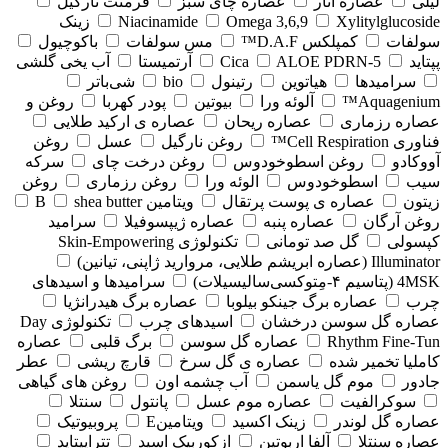
لیلی
عصاره انار
عصاره چای سبز
فرمنت نارگیل
Xylitylglucoside
Omega 3,6,9
Niacinamide
زینک
سولفات
کمپلکس D.A.F™
مس سولفات
باکوچیول
پپتاید
5-Cica
ALOE PDRN
آرتمیستا
آب یخی گلشی
سرامیدها
هیاتوین
رتینول
bio
شی‌باتر
Aquagenium™
آلوئه ورا
بیوتین
پودر کهربا
روغن و
عصاره رزماری
عصاره ریحان
عصاره ی ارکید طلایی
فناوری Cell Respiration™
روغن نارگیل
عسل
روغن
آووکادو
روغن اسطوخودوس
روغن درخت چای
سرکه
سیب
اسطوخودوس
الوئه ورا
روغن رزماری
روغن
زیتون
عصاره ی پوست پرتقال
ویتامین B
shea butter
روغن آرگان
عصاره پنبه
عصاره ژیپسوفیلا
سرامید
کپسولی
گل صد تومانی
تکنولوژی Skin-Empowering
Illuminator (عصاره ابریشم طلایی، مروارید ژاپنی، تیانین)
4MSK (پتاسیم ۴‑مِتوکسی‌سالیسیلات)
سرامیدها و اسیدهای
چرب
عصاره برگ جینکو بیلوبا
عصاره برگ هیدرانژیا
عصاره گل سوسن درخشان
اسیدهای چرب
تکنولوژی Day
Rhythm Fine‑Tun
عصاره گل سوسن
برگ قلبی
عصاره
کاملیا تخمیر شده
عصاره ی گل سرخ
قارچ ریشی
عطر
جادور
موم گل یاسمن
آب چشمه اون
روغن های گیاهی
سوکرالفیت
عصاره موم عسل
پانتول
سنتلا
عصاره گل لوندر
زینک اکسید
ویتامینE
پروبیوتیک
عصاره سنتلا
آلفا اربوتین
ازکوربیک اسید
تتراپپتاید