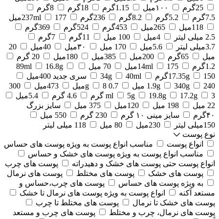
25گرم
۱۰۰میل
1.15گرم
18گرم
8گرم
7.5گرم
5.2گرم
8.2گرم
236گرم
177میل
237ml
118میل
265میل
453گرم
524گرم
369گرم
2.5 میلی لیتر
4میل
100 میل
11گرم
7گرم
3.7میلی لیتر
5.6میل
170 میل
۳۰میل
40میل
20
میل
65گرم
200میل
385میل
180میل
20 گرم
1.2گرم
175میل
14ml
70 میل
16.8g
89ml
150گرم
17.35g
40ml
34g
سری جدید 400میل
240 میل
340g
1.9g
0.7 g
8میل
473میل
300
3 گرم
17.2g
19.8g
5g
ml
4.6 گرم
5.4میل
22 میل
198 میل
120میل
375 میل
سایز بزرگ
۴۰گرم
سایز مینی ۱۰ گرم
230 گرم
550 میل
150میلی لیتر
230میل
80 میل
118 میلی لیتر
نوع پوست
انواع پوست
مناسب انواع پوست به ویژه پوست های حساس
مناسب انواع پوست به ویژه پوست های خشک و حساس
انواع پوست حتی پوست های خشک و دهیدراته
پوست های چرب
پوست های خشک
پوست های مختلط
پوست های نرمال
به ویژه پوست های حساس
پوست های چرب،حساس و
مستعد آکنه
انواع پوست به ویژه پوست های نرمال تا خشک
پوست های خشک تا نرمال
پوست های مختلط تا چرب
پوست های نرمال، چرب و مختلط
پوست های چرب و مستعد