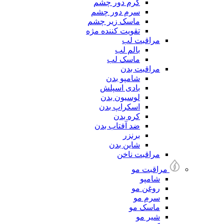
کرم دور چشم
سرم دور چشم
ماسک زیر چشم
تقویت کننده مژه
مراقبت لب
بالم لب
ماسک لب
مراقبت بدن
شامپو بدن
بادی اسپلش
لوسیون بدن
اسکراپ بدن
کره بدن
ضد آفتاب بدن
برنزر
شاین بدن
مراقبت ناخن
مراقبت مو
شامپو
روغن مو
سرم مو
ماسک مو
شیر مو