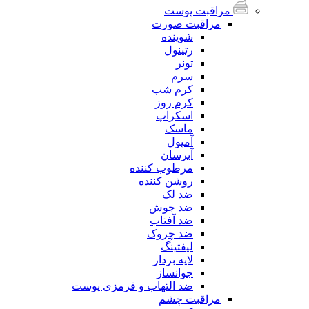
مراقبت پوست
مراقبت صورت
شوینده
رتینول
تونر
سرم
کرم شب
کرم روز
اسکراپ
ماسک
آمپول
آبرسان
مرطوب کننده
روشن کننده
ضد لک
ضد جوش
ضد آفتاب
ضد چروک
لیفتینگ
لایه بردار
جوانساز
ضد التهاب و قرمزی پوست
مراقبت چشم