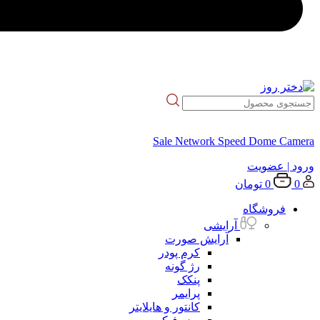
Sale Network Speed Dome Camera
ورود
| عضویت
0
0
تومان
فروشگاه
آرایشی
آرایش صورت
کرم پودر
رژ گونه
پنکک
پرایمر
کانتور و هایلایتر