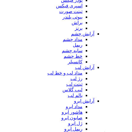
پودر فیکس
اسپری فیکس
تینت صورت
بیوتی بلندر
براش
برنز
آرایش چشم
مداد چشم
ریمل
سایه چشم
خط چشم
کانسیلر
آرایش لب
مداد لب و خط لب
رژ لب
تینت لب
لیپ گلاس
بالم لب
آرایش ابرو
مداد ابرو
هاشور ابرو
صابون ابرو
ژل ابرو
ریمل ابرو