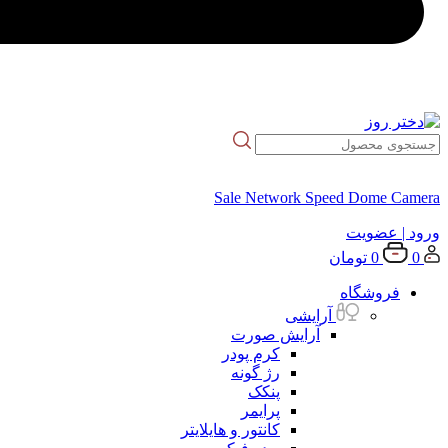
Sale Network Speed Dome Camera
ورود
| عضویت
0
0
تومان
فروشگاه
آرایشی
آرایش صورت
کرم پودر
رژ گونه
پنکک
پرایمر
کانتور و هایلایتر