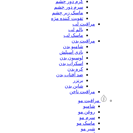
کرم دور چشم
سرم دور چشم
ماسک زیر چشم
تقویت کننده مژه
مراقبت لب
بالم لب
ماسک لب
مراقبت بدن
شامپو بدن
بادی اسپلش
لوسیون بدن
اسکراپ بدن
کره بدن
ضد آفتاب بدن
برنزر
شاین بدن
مراقبت ناخن
مراقبت مو
شامپو
روغن مو
سرم مو
ماسک مو
شیر مو