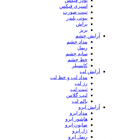
پودر فیکس
اسپری فیکس
تینت صورت
بیوتی بلندر
براش
برنز
آرایش چشم
مداد چشم
ریمل
سایه چشم
خط چشم
کانسیلر
آرایش لب
مداد لب و خط لب
رژ لب
تینت لب
لیپ گلاس
بالم لب
آرایش ابرو
مداد ابرو
هاشور ابرو
صابون ابرو
ژل ابرو
ریمل ابرو