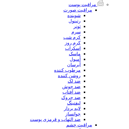
مراقبت پوست
مراقبت صورت
شوینده
رتینول
تونر
سرم
کرم شب
کرم روز
اسکراپ
ماسک
آمپول
آبرسان
مرطوب کننده
روشن کننده
ضد لک
ضد جوش
ضد آفتاب
ضد چروک
لیفتینگ
لایه بردار
جوانساز
ضد التهاب و قرمزی پوست
مراقبت چشم